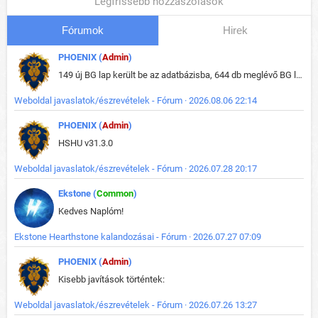
Legfrissebb hozzászólások
Fórumok
Hirek
PHOENIX (
Admin
)
149 új BG lap került be az adatbázisba, 644 db meglévő BG lap módosult, bekerültek az új képek a megváltozott lapokhoz is.
Weboldal javaslatok/észrevételek - Fórum · 2026.08.06 22:14
PHOENIX (
Admin
)
HSHU v31.3.0
Weboldal javaslatok/észrevételek - Fórum · 2026.07.28 20:17
Ekstone (
Common
)
Kedves Naplóm!
Ekstone Hearthstone kalandozásai - Fórum · 2026.07.27 07:09
PHOENIX (
Admin
)
Kisebb javítások történtek:
Weboldal javaslatok/észrevételek - Fórum · 2026.07.26 13:27