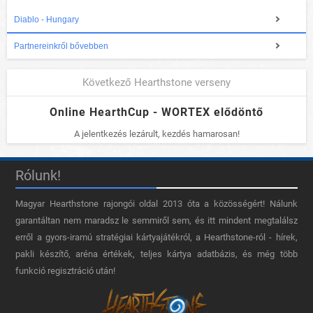
Diablo - Hungary
Partnereinkről bővebben
Következő Hearthstone verseny
Online HearthCup - WORTEX elődöntő
A jelentkezés lezárult, kezdés hamarosan!
Rólunk!
Magyar Hearthstone​ rajongói oldal 2013 óta a közösségért! Nálunk
garantáltan nem maradsz le semmiről sem, és itt mindent megtalálsz
erről a gyors-iramú stratégiai kártyajátékról, a Hearthstone-ról - hírek,
pakli készítő, aréna értékek, teljes kártya adatbázis, és még több
funkció regisztráció után!