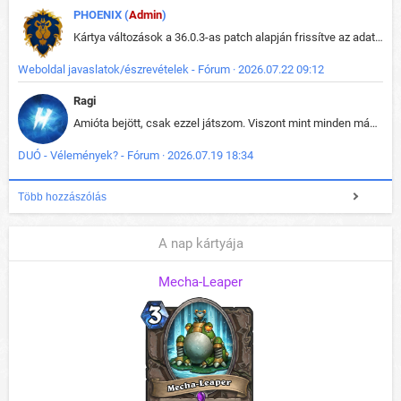
PHOENIX (
Admin
)
Kártya változások a 36.0.3-as patch alapján frissítve az adatbázisban (képek is cserélve).
Weboldal javaslatok/észrevételek - Fórum · 2026.07.22 09:12
Ragi
Amióta bejött, csak ezzel játszom. Viszont mint minden más - akár az alapjáték is, ez is baromira összetett lett. Néha már pár kör után is esélytelen az egész. Vagy irreállisan túltápol valaki, vagy lelép a partner, vagy csak hülye mint a segg. És amikor eljönne az én időm, na akkor jön el mindenki másé is. Engem jobban érdekelne, hogy ki milyen ratingen szokott játszani. Na ez lenne egy érdekes adat.
DUÓ - Vélemények? - Fórum · 2026.07.19 18:34
Több hozzászólás
A nap kártyája
Mecha-Leaper