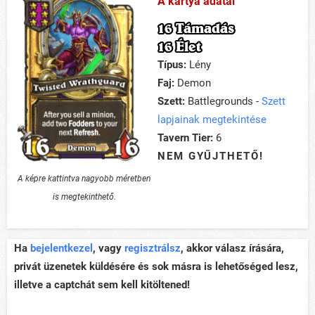
A kártya adatai
16 Támadás
16 Élet
Típus:
Lény
Faj:
Demon
Szett:
Battlegrounds -
Szett
lapjainak megtekintése
Tavern Tier:
6
NEM GYŰJTHETŐ!
A képre kattintva nagyobb méretben
is megtekinthető.
Ha
bejelentkezel
, vagy
regisztrálsz
, akkor válasz írására,
privát üzenetek küldésére és sok másra is lehetőséged lesz,
illetve a captchát sem kell kitöltened!