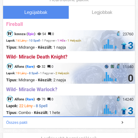
Legújabbak
Legjobbak
Fireball
23760
kossza (
Epic
)
54
0
Lapok:
14 Lény
-
10 Spell
-
1 Fegyver
-
1 Hős
-
1 Helyszín
3
Típus:
Midrange -
Készült:
1 napja
Wild- Miracle Death Knight?
11840
Alfons (
Rare
)
32
0
Lapok:
19 Lény
-
8 Spell
-
1 Fegyver
-
2 Helyszín
0
Típus:
Midrange -
Készült:
2 napja
Wild- Miracle Warlock?
14240
Alfons (
Rare
)
70
0
Lapok:
22 Lény
-
8 Spell
3
Típus:
Combo -
Készült:
1 hete
Összes pakli