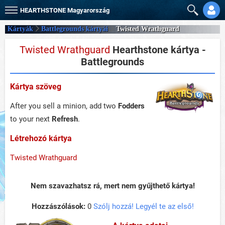
HEARTHSTONE
Magyarország
Kártyák
Battlegrounds kártyái
Twisted Wrathguard
Twisted Wrathguard
Hearthstone kártya -
Battlegrounds
Kártya szöveg
After you sell a minion, add two
Fodders
to your next
Refresh
.
Létrehozó kártya
Twisted Wrathguard
Nem szavazhatsz rá, mert nem gyűjthető kártya!
Hozzászólások:
0
Szólj hozzá! Legyél te az első!