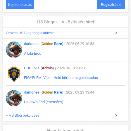
Regisztráció
HS Blogok - A közösség hírei
Összes HS Blog megtekintése
darkonee (
Golden
Rare
)
| 2026.06.29 10:53
A Lila Erőd
PHOENIX (
Admin
)
| 2026.06.10 20:23
FIGYELEM: Violet Hold börtön meghibásodás
darkonee (
Golden
Rare
)
| 2025.09.23 13:44
Hallow's End (esemény)
+ HS Blog beküldése
Hearthstone paklik