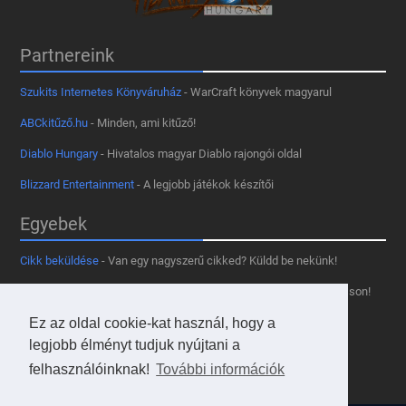
Partnereink
Szukits Internetes Könyváruház
- WarCraft könyvek magyarul
ABCkitűző.hu
- Minden, ami kitűző!
Diablo Hungary
- Hivatalos magyar Diablo rajongói oldal
Blizzard Entertainment
- A legjobb játékok készítői
Egyebek
Cikk beküldése
- Van egy nagyszerű cikked? Küldd be nekünk!
Támogass minket
- Tetszik az oldal? Segíts, hogy fennmaradhasson!
Ez az oldal cookie-kat használ, hogy a
Kapcsolat, médiaajánlat
- Lépj velünk kapcsolatba!
legjobb élményt tudjuk nyújtani a
Használd a tooltipünket
- A saját oldaladon is!
felhasználóinknak!
További információk
Adatvédelmi szabályzat
- A felhasználókért!