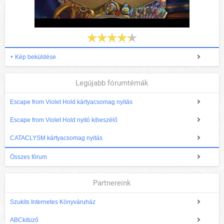
+ Kép beküldése
Legújabb fórumtémák
Escape from Violet Hold kártyacsomag nyitás
Escape from Violet Hold nyitó kibeszélő
CATACLYSM kártyacsomag nyitás
Összes fórum
Partnereink
Szukits Internetes Könyváruház
ABCkitüző