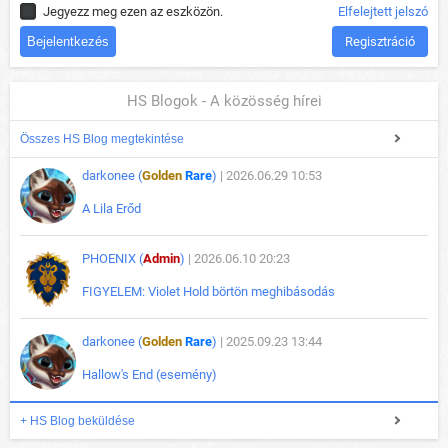
Jegyezz meg ezen az eszközön.
Elfelejtett jelszó
Regisztráció
HS Blogok - A közösség hírei
Összes HS Blog megtekintése
darkonee (
Golden
Rare
)
| 2026.06.29 10:53
A Lila Erőd
PHOENIX (
Admin
)
| 2026.06.10 20:23
FIGYELEM: Violet Hold börtön meghibásodás
darkonee (
Golden
Rare
)
| 2025.09.23 13:44
Hallow's End (esemény)
+ HS Blog beküldése