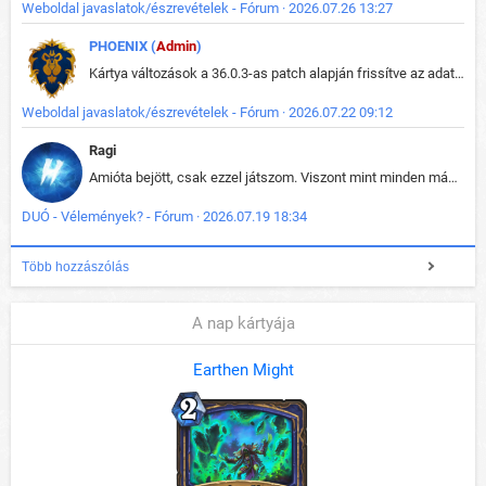
Weboldal javaslatok/észrevételek - Fórum · 2026.07.26 13:27
PHOENIX (
Admin
)
Kártya változások a 36.0.3-as patch alapján frissítve az adatbázisban (képek is cserélve).
Weboldal javaslatok/észrevételek - Fórum · 2026.07.22 09:12
Ragi
Amióta bejött, csak ezzel játszom. Viszont mint minden más - akár az alapjáték is, ez is baromira összetett lett. Néha már pár kör után is esélytelen az egész. Vagy irreállisan túltápol valaki, vagy lelép a partner, vagy csak hülye mint a segg. És amikor eljönne az én időm, na akkor jön el mindenki másé is. Engem jobban érdekelne, hogy ki milyen ratingen szokott játszani. Na ez lenne egy érdekes adat.
DUÓ - Vélemények? - Fórum · 2026.07.19 18:34
Több hozzászólás
A nap kártyája
Earthen Might