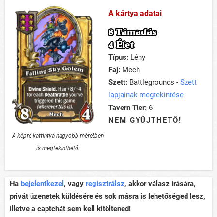
A kártya adatai
8 Támadás
4 Élet
Típus:
Lény
Faj:
Mech
Szett:
Battlegrounds -
Szett
lapjainak megtekintése
Tavern Tier:
6
NEM GYŰJTHETŐ!
A képre kattintva nagyobb méretben
is megtekinthető.
Ha
bejelentkezel
, vagy
regisztrálsz
, akkor válasz írására,
privát üzenetek küldésére és sok másra is lehetőséged lesz,
illetve a captchát sem kell kitöltened!