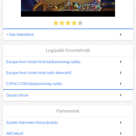
+ Kép beküldése
Legújabb fórumtémák
Escape from Violet Hold kártyacsomag nyitás
Escape from Violet Hold nyitó kibeszélő
CATACLYSM kártyacsomag nyitás
Összes fórum
Partnereink
Szukits Internetes Könyváruház
ABCkitüző