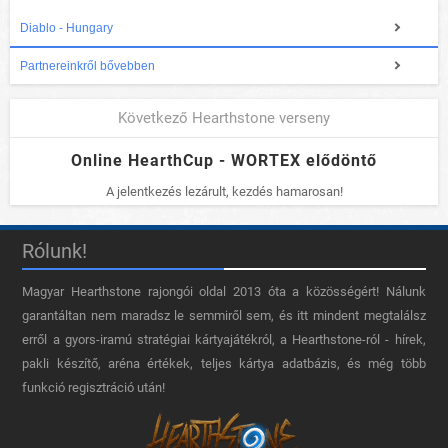
Diablo - Hungary
Partnereinkről bővebben
Következő Hearthstone verseny
Online HearthCup - WORTEX elődöntő
A jelentkezés lezárult, kezdés hamarosan!
Rólunk!
Magyar Hearthstone​ rajongói oldal 2013 óta a közösségért! Nálunk
garantáltan nem maradsz le semmiről sem, és itt mindent megtalálsz
erről a gyors-iramú stratégiai kártyajátékról, a Hearthstone-ról - hírek,
pakli készítő, aréna értékek, teljes kártya adatbázis, és még több
funkció regisztráció után!