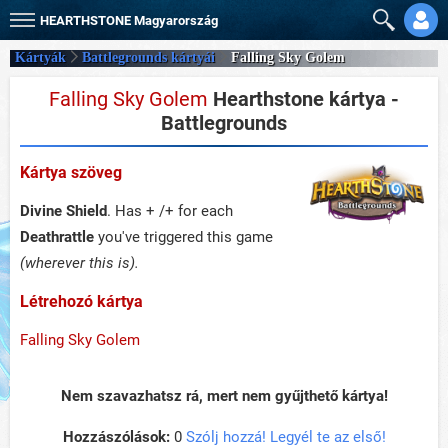
HEARTHSTONE
Magyarország
Kártyák
Battlegrounds kártyái
Falling Sky Golem
Falling Sky Golem
Hearthstone kártya -
Battlegrounds
Kártya szöveg
Divine Shield
. Has + /+ for each
Deathrattle
you've triggered this game
(wherever this is).
Létrehozó kártya
Falling Sky Golem
Nem szavazhatsz rá, mert nem gyűjthető kártya!
Hozzászólások:
0
Szólj hozzá! Legyél te az első!