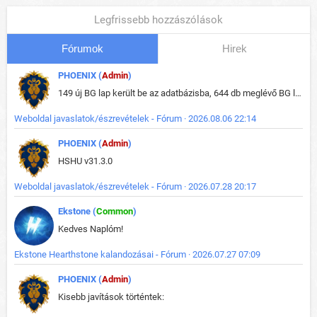
Legfrissebb hozzászólások
Fórumok
Hirek
PHOENIX (
Admin
)
149 új BG lap került be az adatbázisba, 644 db meglévő BG lap módosult, bekerültek az új képek a megváltozott lapokhoz is.
Weboldal javaslatok/észrevételek - Fórum · 2026.08.06 22:14
PHOENIX (
Admin
)
HSHU v31.3.0
Weboldal javaslatok/észrevételek - Fórum · 2026.07.28 20:17
Ekstone (
Common
)
Kedves Naplóm!
Ekstone Hearthstone kalandozásai - Fórum · 2026.07.27 07:09
PHOENIX (
Admin
)
Kisebb javítások történtek: