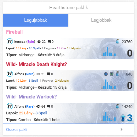
Hearthstone paklik
Legújabbak
Legjobbak
Fireball
23760
kossza (
Epic
)
22
0
Lapok:
14 Lény
-
10 Spell
-
1 Fegyver
-
1 Hős
-
1 Helyszín
0
Típus:
Midrange -
Készült:
9 órája
Wild- Miracle Death Knight?
11840
Alfons (
Rare
)
21
0
Lapok:
19 Lény
-
8 Spell
-
1 Fegyver
-
2 Helyszín
0
Típus:
Midrange -
Készült:
15 órája
Wild- Miracle Warlock?
14240
Alfons (
Rare
)
64
0
Lapok:
22 Lény
-
8 Spell
3
Típus:
Combo -
Készült:
1 hete
Összes pakli