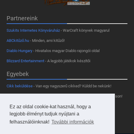
Partnereink
Szukits Internetes Könyváruház
- WarCraft könyvek magyarul
ABCkitűző.hu
- Minden, ami kitűző!
Diablo Hungary
- Hivatalos magyar Diablo rajongói oldal
Blizzard Entertainment
- A legjobb játékok készítői
Egyebek
Cikk beküldése
- Van egy nagyszerű cikked? Küldd be nekünk!
Támogass minket
- Tetszik az oldal? Segíts, hogy fennmaradhasson!
Ez az oldal cookie-kat használ, hogy a
Kapcsolat, médiaajánlat
- Lépj velünk kapcsolatba!
legjobb élményt tudjuk nyújtani a
Használd a tooltipünket
- A saját oldaladon is!
felhasználóinknak!
További információk
Adatvédelmi szabályzat
- A felhasználókért!