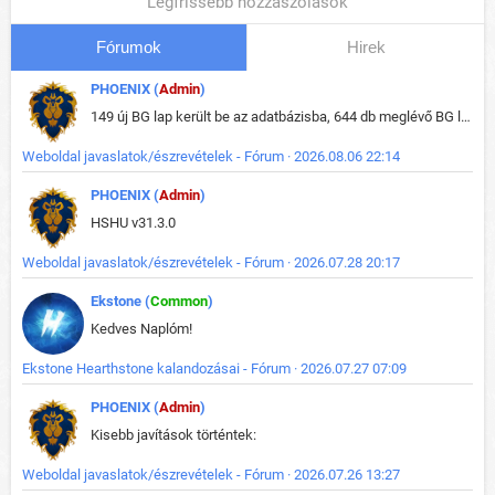
Legfrissebb hozzászólások
Fórumok
Hirek
PHOENIX (
Admin
)
149 új BG lap került be az adatbázisba, 644 db meglévő BG lap módosult, bekerültek az új képek a megváltozott lapokhoz is.
Weboldal javaslatok/észrevételek - Fórum · 2026.08.06 22:14
PHOENIX (
Admin
)
HSHU v31.3.0
Weboldal javaslatok/észrevételek - Fórum · 2026.07.28 20:17
Ekstone (
Common
)
Kedves Naplóm!
Ekstone Hearthstone kalandozásai - Fórum · 2026.07.27 07:09
PHOENIX (
Admin
)
Kisebb javítások történtek:
Weboldal javaslatok/észrevételek - Fórum · 2026.07.26 13:27