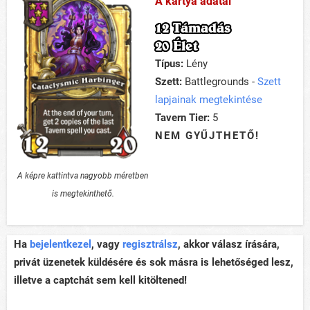
A kártya adatai
12 Támadás
20 Élet
Típus:
Lény
Szett:
Battlegrounds -
Szett
lapjainak megtekintése
Tavern Tier:
5
NEM GYŰJTHETŐ!
A képre kattintva nagyobb méretben
is megtekinthető.
Ha
bejelentkezel
, vagy
regisztrálsz
, akkor válasz írására,
privát üzenetek küldésére és sok másra is lehetőséged lesz,
illetve a captchát sem kell kitöltened!