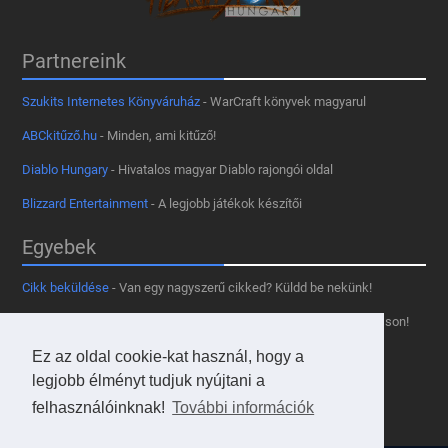
Partnereink
Szukits Internetes Könyváruház
- WarCraft könyvek magyarul
ABCkitűző.hu
- Minden, ami kitűző!
Diablo Hungary
- Hivatalos magyar Diablo rajongói oldal
Blizzard Entertainment
- A legjobb játékok készítői
Egyebek
Cikk beküldése
- Van egy nagyszerű cikked? Küldd be nekünk!
Támogass minket
- Tetszik az oldal? Segíts, hogy fennmaradhasson!
Ez az oldal cookie-kat használ, hogy a
Kapcsolat, médiaajánlat
- Lépj velünk kapcsolatba!
legjobb élményt tudjuk nyújtani a
Használd a tooltipünket
- A saját oldaladon is!
felhasználóinknak!
További információk
Adatvédelmi szabályzat
- A felhasználókért!