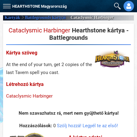
HEARTHSTONE
Magyarország
Kártyák
Battlegrounds kártyái
Cataclysmic Harbinger
Cataclysmic Harbinger
Hearthstone kártya -
Battlegrounds
Kártya szöveg
At the end of your turn, get 2 copies of the
last Tavern spell you cast.
Létrehozó kártya
Cataclysmic Harbinger
Nem szavazhatsz rá, mert nem gyűjthető kártya!
Hozzászólások:
0
Szólj hozzá! Legyél te az első!