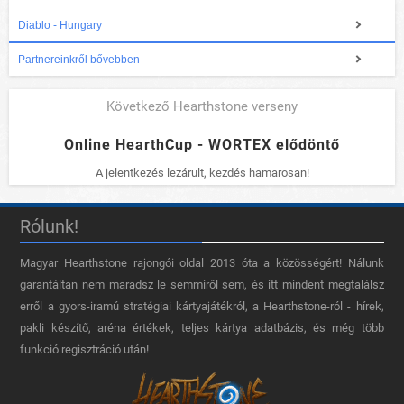
Diablo - Hungary
Partnereinkről bővebben
Következő Hearthstone verseny
Online HearthCup - WORTEX elődöntő
A jelentkezés lezárult, kezdés hamarosan!
Rólunk!
Magyar Hearthstone​ rajongói oldal 2013 óta a közösségért! Nálunk
garantáltan nem maradsz le semmiről sem, és itt mindent megtalálsz
erről a gyors-iramú stratégiai kártyajátékról, a Hearthstone-ról - hírek,
pakli készítő, aréna értékek, teljes kártya adatbázis, és még több
funkció regisztráció után!