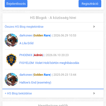
Regisztráció
HS Blogok - A közösség hírei
Összes HS Blog megtekintése
darkonee (
Golden
Rare
)
| 2026.06.29 10:53
A Lila Erőd
PHOENIX (
Admin
)
| 2026.06.10 20:23
FIGYELEM: Violet Hold börtön meghibásodás
darkonee (
Golden
Rare
)
| 2025.09.23 13:44
Hallow's End (esemény)
+ HS Blog beküldése
Hearthstone paklik