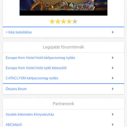
+ Kép beküldése
Legújabb fórumtémák
Escape from Violet Hold kártyacsomag nyitás
Escape from Violet Hold nyitó kibeszélő
CATACLYSM kártyacsomag nyitás
Összes fórum
Partnereink
Szukits Internetes Könyváruház
ABCkitüző