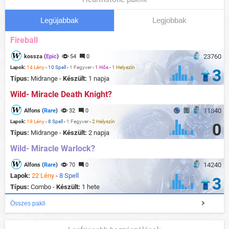
Legújabbak
Legjobbak
Fireball
23760
kossza (
Epic
)
54
0
Lapok:
14 Lény
-
10 Spell
-
1 Fegyver
-
1 Hős
-
1 Helyszín
3
Típus:
Midrange -
Készült:
1 napja
Wild- Miracle Death Knight?
11840
Alfons (
Rare
)
32
0
Lapok:
19 Lény
-
8 Spell
-
1 Fegyver
-
2 Helyszín
0
Típus:
Midrange -
Készült:
2 napja
Wild- Miracle Warlock?
14240
Alfons (
Rare
)
70
0
Lapok:
22 Lény
-
8 Spell
3
Típus:
Combo -
Készült:
1 hete
Összes pakli