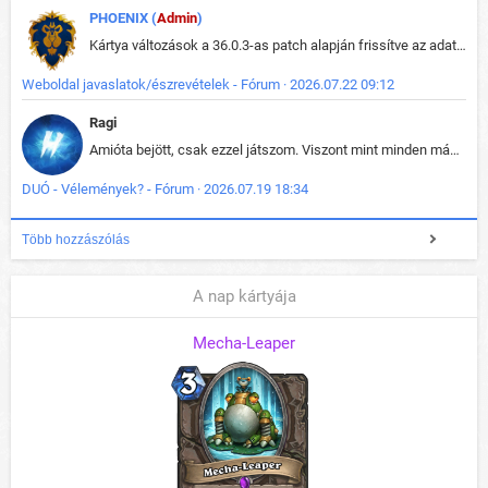
PHOENIX (
Admin
)
Kártya változások a 36.0.3-as patch alapján frissítve az adatbázisban (képek is cserélve).
Weboldal javaslatok/észrevételek - Fórum · 2026.07.22 09:12
Ragi
Amióta bejött, csak ezzel játszom. Viszont mint minden más - akár az alapjáték is, ez is baromira összetett lett. Néha már pár kör után is esélytelen az egész. Vagy irreállisan túltápol valaki, vagy lelép a partner, vagy csak hülye mint a segg. És amikor eljönne az én időm, na akkor jön el mindenki másé is. Engem jobban érdekelne, hogy ki milyen ratingen szokott játszani. Na ez lenne egy érdekes adat.
DUÓ - Vélemények? - Fórum · 2026.07.19 18:34
Több hozzászólás
A nap kártyája
Mecha-Leaper