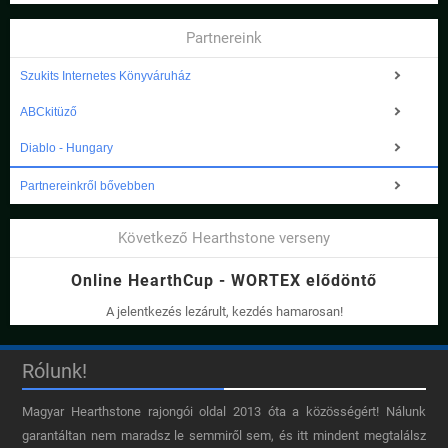
Partnereink
Szukits Internetes Könyváruház
ABCkitüző
Diablo - Hungary
Partnereinkről bővebben
Következő Hearthstone verseny
Online HearthCup - WORTEX elődöntő
A jelentkezés lezárult, kezdés hamarosan!
Rólunk!
Magyar Hearthstone​ rajongói oldal 2013 óta a közösségért! Nálunk
garantáltan nem maradsz le semmiről sem, és itt mindent megtalálsz