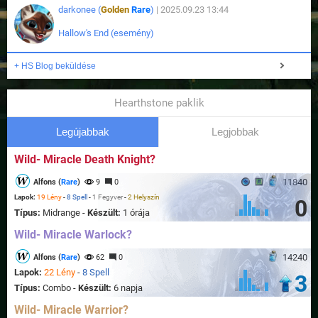
darkonee (
Golden
Rare
)
| 2025.09.23 13:44
Hallow's End (esemény)
+ HS Blog beküldése
Hearthstone paklik
Legújabbak
Legjobbak
Wild- Miracle Death Knight?
11840
Alfons (
Rare
)
9
0
Lapok:
19 Lény
-
8 Spell
-
1 Fegyver
-
2 Helyszín
0
Típus:
Midrange -
Készült:
1 órája
Wild- Miracle Warlock?
14240
Alfons (
Rare
)
62
0
Lapok:
22 Lény
-
8 Spell
3
Típus:
Combo -
Készült:
6 napja
Wild- Miracle Warrior?