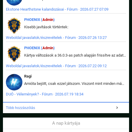
Ekstone Hearthstone kalandozásai - Fórum · 2026.07.27 07:09
PHOENIX (
Admin
)
Kisebb javítások történtek:
Weboldal javaslatok/észrevételek - Fórum · 2026.07.26 13:27
PHOENIX (
Admin
)
Kártya változások a 36.0.3-as patch alapján frissítve az adatbázisban (képek is cserélve).
Weboldal javaslatok/észrevételek - Fórum · 2026.07.22 09:12
Ragi
Amióta bejött, csak ezzel játszom. Viszont mint minden más - akár az alapjáték is, ez is baromira összetett lett. Néha már pár kör után is esélytelen az egész. Vagy irreállisan túltápol valaki, vagy lelép a partner, vagy csak hülye mint a segg. És amikor eljönne az én időm, na akkor jön el mindenki másé is. Engem jobban érdekelne, hogy ki milyen ratingen szokott játszani. Na ez lenne egy érdekes adat.
DUÓ - Vélemények? - Fórum · 2026.07.19 18:34
Több hozzászólás
A nap kártyája