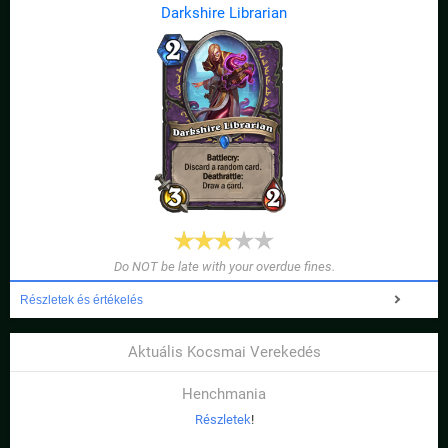
Darkshire Librarian
Do NOT be late with your overdue fines.
Részletek és értékelés
Aktuális Kocsmai Verekedés
Henchmania
Részletek
!