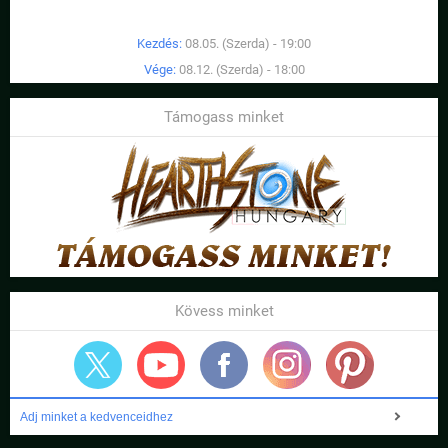
Kezdés:
08.05. (Szerda) - 19:00
Vége:
08.12. (Szerda) - 18:00
Támogass minket
Kövess minket
Adj minket a kedvenceidhez