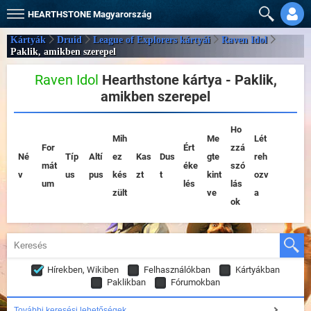
HEARTHSTONE
Magyarország
Kártyák
Druid
League of Explorers kártyái
Raven Idol
Paklik, amikben szerepel
Raven Idol
Hearthstone kártya - Paklik,
amikben szerepel
Ho
Mih
Me
Lét
For
Ért
zzá
Né
Típ
Altí
ez
Kas
Dus
gte
reh
mát
éke
szó
v
us
pus
kés
zt
t
kint
ozv
um
lés
lás
zült
ve
a
ok
Hírekben, Wikiben
Felhasználókban
Kártyákban
Paklikban
Fórumokban
További keresési lehetőségek