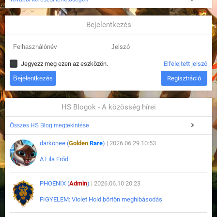
Bejelentkezés
Jegyezz meg ezen az eszközön.
Elfelejtett jelszó
Regisztráció
HS Blogok - A közösség hírei
Összes HS Blog megtekintése
darkonee (
Golden
Rare
)
| 2026.06.29 10:53
A Lila Erőd
PHOENIX (
Admin
)
| 2026.06.10 20:23
FIGYELEM: Violet Hold börtön meghibásodás