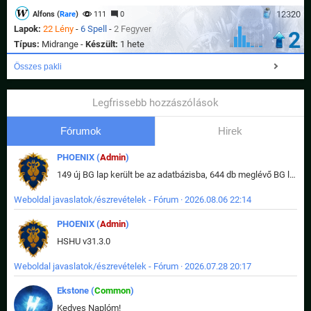
12320
Alfons (
Rare
)
111
0
Lapok:
22 Lény
-
6 Spell
-
2 Fegyver
2
Típus:
Midrange -
Készült:
1 hete
Összes pakli
Legfrissebb hozzászólások
Fórumok
Hirek
PHOENIX (
Admin
)
149 új BG lap került be az adatbázisba, 644 db meglévő BG lap módosult, bekerültek az új képek a megváltozott lapokhoz is.
Weboldal javaslatok/észrevételek - Fórum · 2026.08.06 22:14
PHOENIX (
Admin
)
HSHU v31.3.0
Weboldal javaslatok/észrevételek - Fórum · 2026.07.28 20:17
Ekstone (
Common
)
Kedves Naplóm!