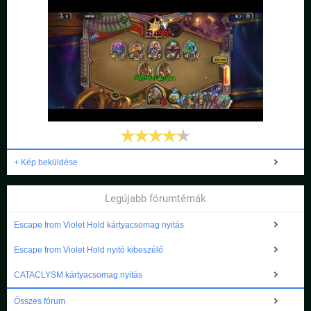
+ Kép beküldése
Legújabb fórumtémák
Escape from Violet Hold kártyacsomag nyitás
Escape from Violet Hold nyitó kibeszélő
CATACLYSM kártyacsomag nyitás
Összes fórum