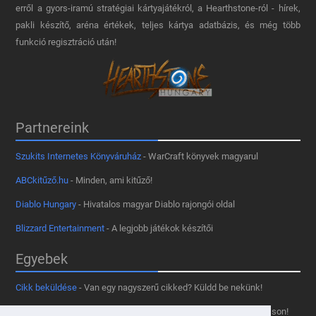
erről a gyors-iramú stratégiai kártyajátékról, a Hearthstone-ról - hírek,
pakli készítő, aréna értékek, teljes kártya adatbázis, és még több
funkció regisztráció után!
Partnereink
Szukits Internetes Könyváruház
- WarCraft könyvek magyarul
ABCkitűző.hu
- Minden, ami kitűző!
Diablo Hungary
- Hivatalos magyar Diablo rajongói oldal
Blizzard Entertainment
- A legjobb játékok készítői
Egyebek
Cikk beküldése
- Van egy nagyszerű cikked? Küldd be nekünk!
Támogass minket
- Tetszik az oldal? Segíts, hogy fennmaradhasson!