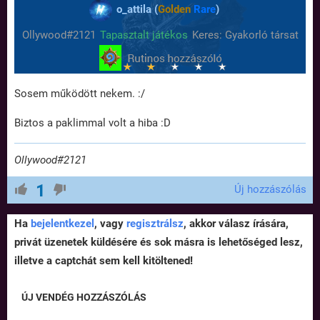
o_attila (
Golden
Rare
)
Ollywood#2121
Tapasztalt játékos
Keres: Gyakorló társat
Sosem működött nekem. :/
Biztos a paklimmal volt a hiba :D
Ollywood#2121
1
Új hozzászólás
Ha
bejelentkezel
, vagy
regisztrálsz
, akkor válasz írására,
privát üzenetek küldésére és sok másra is lehetőséged lesz,
illetve a captchát sem kell kitöltened!
ÚJ VENDÉG HOZZÁSZÓLÁS