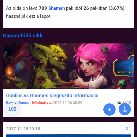
Az oldalon lévő
709
Shaman
pakliból
26
pakliban
(3.67%)
használják ezt a lapot.
Kapcsolódó cikk
Goblins vs Gnomes kiegészítő információi
Borovi Bence
|
Módosítva:
2018.12.06 08:59
3395
102
#1
2017.11.28 20:15