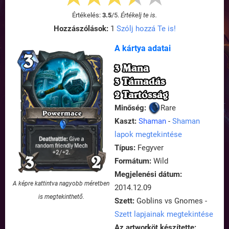
Értékelés:
3.5
/
5
.
Értékelj te is.
Hozzászólások:
1
Szólj hozzá Te is!
A kártya adatai
3 Mana
3 Támadás
2 Tartósság
Minőség:
Rare
Kaszt:
Shaman
-
Shaman
lapok megtekintése
Típus:
Fegyver
Formátum:
Wild
Megjelenési dátum:
A képre kattintva nagyobb méretben
2014.12.09
is megtekinthető.
Szett:
Goblins vs Gnomes -
Szett lapjainak megtekintése
Az artworköt készítette: