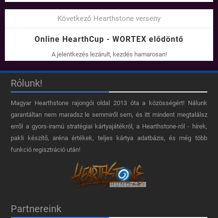
Következő Hearthstone verseny
Online HearthCup - WORTEX elődöntő
A jelentkezés lezárult, kezdés hamarosan!
Rólunk!
Magyar Hearthstone​ rajongói oldal 2013 óta a közösségért! Nálunk
garantáltan nem maradsz le semmiről sem, és itt mindent megtalálsz
erről a gyors-iramú stratégiai kártyajátékról, a Hearthstone-ról - hírek,
pakli készítő, aréna értékek, teljes kártya adatbázis, és még több
funkció regisztráció után!
Partnereink