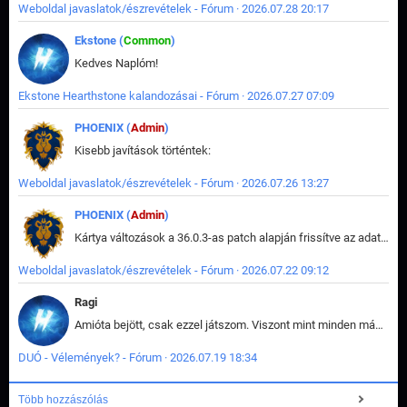
Weboldal javaslatok/észrevételek - Fórum · 2026.07.28 20:17
Ekstone (
Common
)
Kedves Naplóm!
Ekstone Hearthstone kalandozásai - Fórum · 2026.07.27 07:09
PHOENIX (
Admin
)
Kisebb javítások történtek:
Weboldal javaslatok/észrevételek - Fórum · 2026.07.26 13:27
PHOENIX (
Admin
)
Kártya változások a 36.0.3-as patch alapján frissítve az adatbázisban (képek is cserélve).
Weboldal javaslatok/észrevételek - Fórum · 2026.07.22 09:12
Ragi
Amióta bejött, csak ezzel játszom. Viszont mint minden más - akár az alapjáték is, ez is baromira összetett lett. Néha már pár kör után is esélytelen az egész. Vagy irreállisan túltápol valaki, vagy lelép a partner, vagy csak hülye mint a segg. És amikor eljönne az én időm, na akkor jön el mindenki másé is. Engem jobban érdekelne, hogy ki milyen ratingen szokott játszani. Na ez lenne egy érdekes adat.
DUÓ - Vélemények? - Fórum · 2026.07.19 18:34
Több hozzászólás