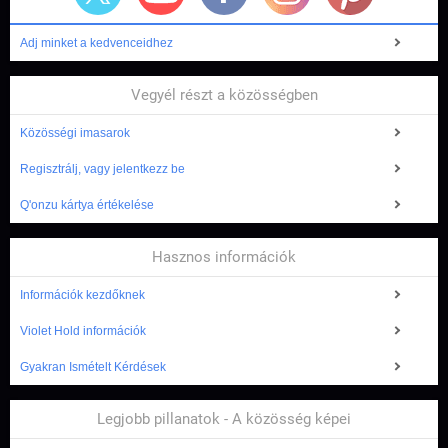
Adj minket a kedvenceidhez
Vegyél részt a közösségben
Közösségi imasarok
Regisztrálj, vagy jelentkezz be
Q'onzu kártya értékelése
Hasznos információk
Információk kezdőknek
Violet Hold információk
Gyakran Ismételt Kérdések
Legjobb pillanatok - A közösség képei