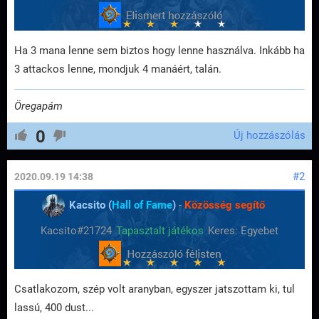
Ha 3 mana lenne sem biztos hogy lenne használva. Inkább ha
3 attackos lenne, mondjuk 4 manáért, talán.
Öregapám
0
Új hozzászólás
#2
2020.09.19 14:38
Kacsito (
Hall of Fame
)
-
Közösség segítő
Kacsito#21724
Tapasztalt játékos
Keres: Egyebet
Csatlakozom, szép volt aranyban, egyszer jatszottam ki, tul
lassú, 400 dust...