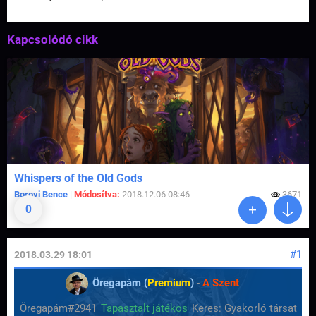
Kapcsolódó cikk
Whispers of the Old Gods
Borovi Bence
|
Módosítva:
2018.12.06 08:46
3671
0
#1
2018.03.29 18:01
Öregapám (
Premium
)
-
A Szent
Öregapám#2941
Tapasztalt játékos
Keres: Gyakorló társat