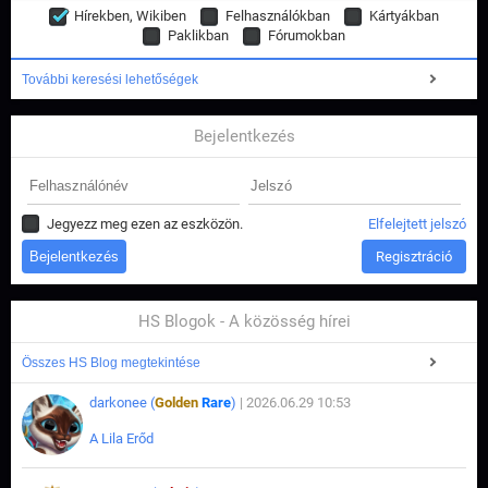
Hírekben, Wikiben
Felhasználókban
Kártyákban
Paklikban
Fórumokban
További keresési lehetőségek
Bejelentkezés
Jegyezz meg ezen az eszközön.
Elfelejtett jelszó
Regisztráció
HS Blogok - A közösség hírei
Összes HS Blog megtekintése
darkonee (
Golden
Rare
)
| 2026.06.29 10:53
A Lila Erőd