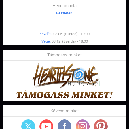
Henchmania
Részletek
!
Kezdés:
08.05. (Szerda) - 19:00
Vége:
08.12. (Szerda) - 18:00
Támogass minket
Kövess minket