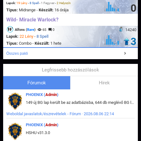
Lapok:
19 Lény
-
8 Spell
-
1 Fegyver
-
2 Helyszín
0
Típus:
Midrange -
Készült:
16 órája
Wild- Miracle Warlock?
14240
Alfons (
Rare
)
65
0
Lapok:
22 Lény
-
8 Spell
3
Típus:
Combo -
Készült:
1 hete
Összes pakli
Legfrissebb hozzászólások
Fórumok
Hirek
PHOENIX (
Admin
)
149 új BG lap került be az adatbázisba, 644 db meglévő BG lap módosult, bekerültek az új képek a megváltozott lapokhoz is.
Weboldal javaslatok/észrevételek - Fórum · 2026.08.06 22:14
PHOENIX (
Admin
)
HSHU v31.3.0