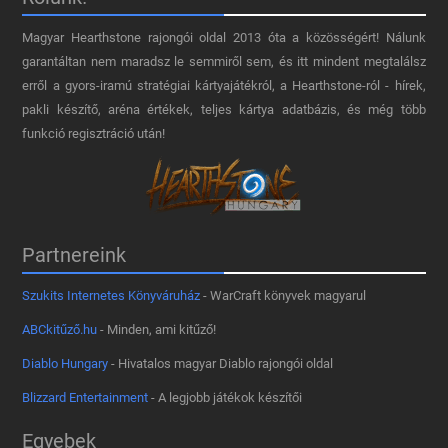
Magyar Hearthstone​ rajongói oldal 2013 óta a közösségért! Nálunk
garantáltan nem maradsz le semmiről sem, és itt mindent megtalálsz
erről a gyors-iramú stratégiai kártyajátékról, a Hearthstone-ról - hírek,
pakli készítő, aréna értékek, teljes kártya adatbázis, és még több
funkció regisztráció után!
Partnereink
Szukits Internetes Könyváruház
- WarCraft könyvek magyarul
ABCkitűző.hu
- Minden, ami kitűző!
Diablo Hungary
- Hivatalos magyar Diablo rajongói oldal
Blizzard Entertainment
- A legjobb játékok készítői
Egyebek