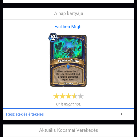
A nap kártyája
Earthen Might
Or it might not.
Részletek és értékelés
Aktuális Kocsmai Verekedés