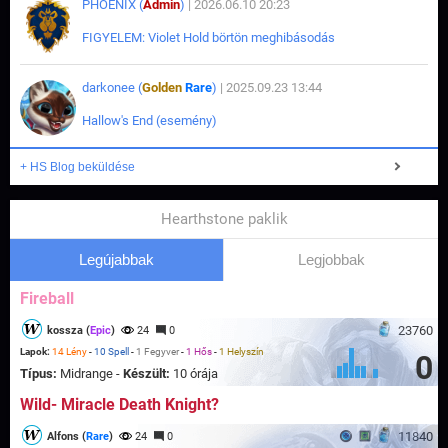
PHOENIX (
Admin
)
| 2026.06.10 20:23
FIGYELEM: Violet Hold börtön meghibásodás
darkonee (
Golden
Rare
)
| 2025.09.23 13:44
Hallow's End (esemény)
+ HS Blog beküldése
Hearthstone paklik
Legújabbak
Legjobbak
Fireball
23760
kossza (
Epic
)
24
0
Lapok:
14 Lény
-
10 Spell
-
1 Fegyver
-
1 Hős
-
1 Helyszín
0
Típus:
Midrange -
Készült:
10 órája
Wild- Miracle Death Knight?
11840
Alfons (
Rare
)
24
0