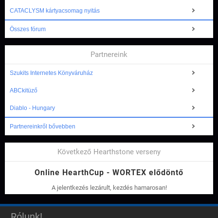
CATACLYSM kártyacsomag nyitás
Összes fórum
Partnereink
Szukits Internetes Könyváruház
ABCkitüző
Diablo - Hungary
Partnereinkről bővebben
Következő Hearthstone verseny
Online HearthCup - WORTEX elődöntő
A jelentkezés lezárult, kezdés hamarosan!
Rólunk!