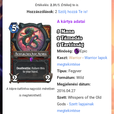
Értékelés:
2.31
/
5
.
Értékelj te is.
Hozzászólások:
2
Szólj hozzá Te is!
A kártya adatai
5 Mana
2 Támadás
2 Tartósság
Minőség:
Epic
Kaszt:
Warrior
-
Warrior lapok
megtekintése
Típus:
Fegyver
Formátum:
Wild
Megjelenési dátum:
A képre kattintva nagyobb méretben
2016.04.27
is megtekinthető.
Szett:
Whispers of the Old
Gods -
Szett lapjainak
megtekintése