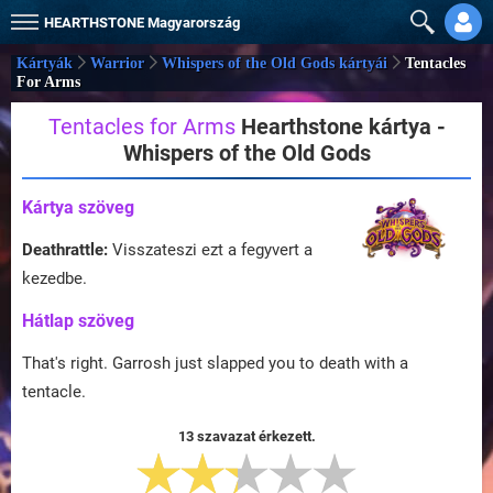
HEARTHSTONE
Magyarország
Kártyák
Warrior
Whispers of the Old Gods kártyái
Tentacles
For Arms
Tentacles for Arms
Hearthstone kártya -
Whispers of the Old Gods
Kártya szöveg
Deathrattle:
Visszateszi ezt a fegyvert a
kezedbe.
Hátlap szöveg
That's right. Garrosh just slapped you to death with a
tentacle.
13 szavazat érkezett.