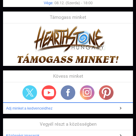
Vége:
08.12. (Szerda) - 18:00
Támogass minket
Kövess minket
Adj minket a kedvenceidhez
Vegyél részt a közösségben
Közösségi imasarok