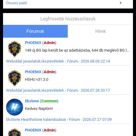
Összes pakli
Legfrissebb hozzászólások
Fórumok
Hirek
PHOENIX (
Admin
)
149 új BG lap került be az adatbázisba, 644 db meglévő BG lap módosult, bekerültek az új képek a megváltozott lapokhoz is.
Weboldal javaslatok/észrevételek - Fórum · 2026.08.06 22:14
PHOENIX (
Admin
)
HSHU v31.3.0
Weboldal javaslatok/észrevételek - Fórum · 2026.07.28 20:17
Ekstone (
Common
)
Kedves Naplóm!
Ekstone Hearthstone kalandozásai - Fórum · 2026.07.27 07:09
PHOENIX (
Admin
)