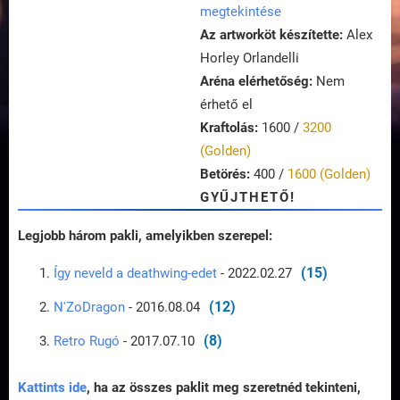
megtekintése
Az artworköt készítette:
Alex
Horley Orlandelli
Aréna elérhetőség:
Nem
érhető el
Kraftolás:
1600 /
3200
(Golden)
Betörés:
400 /
1600 (Golden)
GYŰJTHETŐ!
Legjobb három pakli, amelyikben szerepel:
(15)
Így neveld a deathwing-edet
- 2022.02.27
(12)
N'ZoDragon
- 2016.08.04
(8)
Retro Rugó
- 2017.07.10
Kattints ide
, ha az összes paklit meg szeretnéd tekinteni,