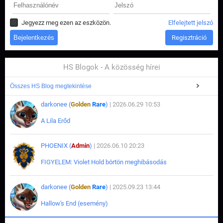
Jegyezz meg ezen az eszközön.
Elfelejtett jelszó
Regisztráció
HS Blogok - A közösség hírei
Összes HS Blog megtekintése
darkonee (
Golden
Rare
)
| 2026.06.29 10:53
A Lila Erőd
PHOENIX (
Admin
)
| 2026.06.10 20:23
FIGYELEM: Violet Hold börtön meghibásodás
darkonee (
Golden
Rare
)
| 2025.09.23 13:44
Hallow's End (esemény)