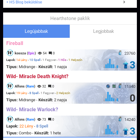
+ HS Blog beküldése
Hearthstone paklik
Legújabbak
Legjobbak
Fireball
23760
kossza (
Epic
)
54
0
Lapok:
14 Lény
-
10 Spell
-
1 Fegyver
-
1 Hős
-
1 Helyszín
3
Típus:
Midrange -
Készült:
1 napja
Wild- Miracle Death Knight?
11840
Alfons (
Rare
)
32
0
Lapok:
19 Lény
-
8 Spell
-
1 Fegyver
-
2 Helyszín
0
Típus:
Midrange -
Készült:
2 napja
Wild- Miracle Warlock?
14240
Alfons (
Rare
)
73
0
Lapok:
22 Lény
-
8 Spell
3
Típus:
Combo -
Készült:
1 hete