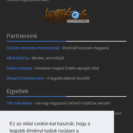
Partnereink
Szukits Internetes Könyváruház
- WarCraft könyvek magyarul
ABCkitűző.hu
- Minden, ami kitűző!
Diablo Hungary
- Hivatalos magyar Diablo rajongói oldal
Blizzard Entertainment
- A legjobb játékok készítői
Egyebek
Cikk beküldése
- Van egy nagyszerű cikked? Küldd be nekünk!
Támogass minket
- Tetszik az oldal? Segíts, hogy fennmaradhasson!
Kapcsolat, médiaajánlat
- Lépj velünk kapcsolatba!
Ez az oldal cookie-kat használ, hogy a
legjobb élményt tudjuk nyújtani a