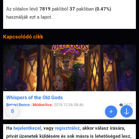
Az oldalon lévő
7819
pakliból
37
pakliban
(0.47%)
használják ezt a lapot.
Kapcsolódó cikk
Whispers of the Old Gods
Borovi Bence
|
Módosítva:
2018.12.06 08:46
3671
0
Ha
bejelentkezel
, vagy
regisztrálsz
, akkor válasz írására,
privát üzenetek küldésére és sok másra is lehetőséged lesz,