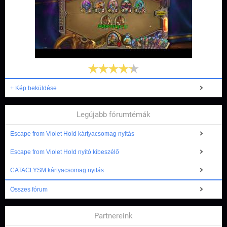
+ Kép beküldése
Legújabb fórumtémák
Escape from Violet Hold kártyacsomag nyitás
Escape from Violet Hold nyitó kibeszélő
CATACLYSM kártyacsomag nyitás
Összes fórum
Partnereink