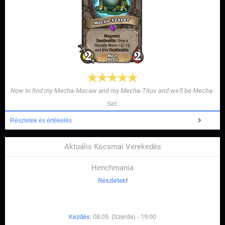
Now to find my Mecha-Macaw and my Mecha-Titus and we'll be Mecha-
Set.
Részletek és értékelés
Aktuális Kocsmai Verekedés
Henchmania
Részletek
!
Kezdés:
08.05. (Szerda) - 19:00