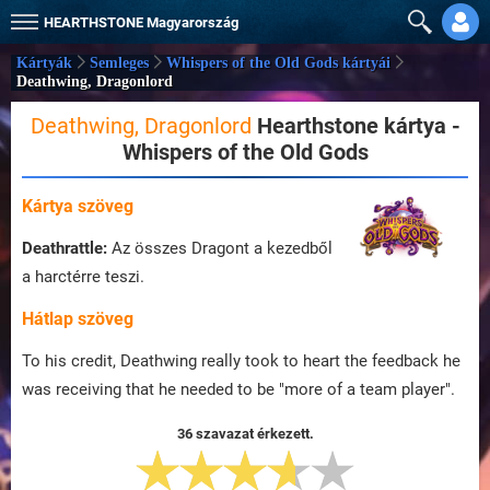
HEARTHSTONE
Magyarország
Kártyák
Semleges
Whispers of the Old Gods kártyái
Deathwing, Dragonlord
Deathwing, Dragonlord
Hearthstone kártya -
Whispers of the Old Gods
Kártya szöveg
Deathrattle:
Az összes Dragont a kezedből
a harctérre teszi.
Hátlap szöveg
To his credit, Deathwing really took to heart the feedback he
was receiving that he needed to be "more of a team player".
36 szavazat érkezett.