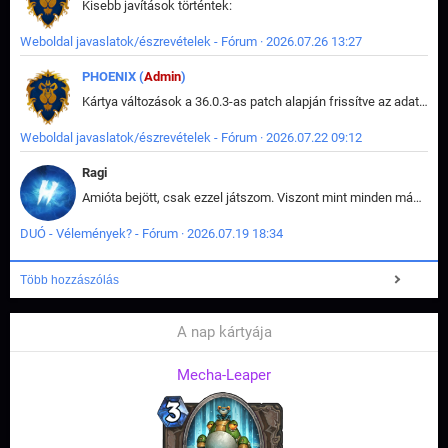
Kisebb javítások történtek:
Weboldal javaslatok/észrevételek - Fórum · 2026.07.26 13:27
PHOENIX (
Admin
)
Kártya változások a 36.0.3-as patch alapján frissítve az adatbázisban (képek is cserélve).
Weboldal javaslatok/észrevételek - Fórum · 2026.07.22 09:12
Ragi
Amióta bejött, csak ezzel játszom. Viszont mint minden más - akár az alapjáték is, ez is baromira összetett lett. Néha már pár kör után is esélytelen az egész. Vagy irreállisan túltápol valaki, vagy lelép a partner, vagy csak hülye mint a segg. És amikor eljönne az én időm, na akkor jön el mindenki másé is. Engem jobban érdekelne, hogy ki milyen ratingen szokott játszani. Na ez lenne egy érdekes adat.
DUÓ - Vélemények? - Fórum · 2026.07.19 18:34
Több hozzászólás
A nap kártyája
Mecha-Leaper