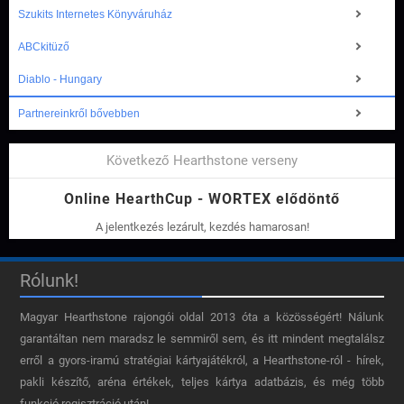
Szukits Internetes Könyváruház
ABCkitüző
Diablo - Hungary
Partnereinkről bővebben
Következő Hearthstone verseny
Online HearthCup - WORTEX elődöntő
A jelentkezés lezárult, kezdés hamarosan!
Rólunk!
Magyar Hearthstone​ rajongói oldal 2013 óta a közösségért! Nálunk
garantáltan nem maradsz le semmiről sem, és itt mindent megtalálsz
erről a gyors-iramú stratégiai kártyajátékról, a Hearthstone-ról - hírek,
pakli készítő, aréna értékek, teljes kártya adatbázis, és még több
funkció regisztráció után!