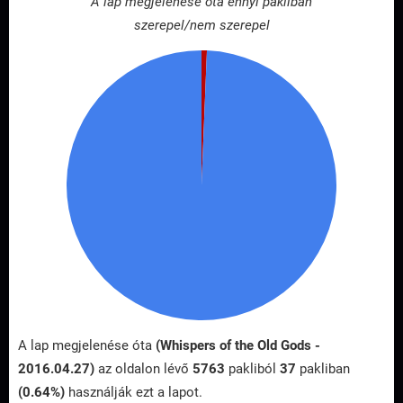
A lap megjelenése óta ennyi pakliban
szerepel/nem szerepel
A lap megjelenése óta
(Whispers of the Old Gods -
2016.04.27)
az oldalon lévő
5763
pakliból
37
pakliban
(0.64%)
használják ezt a lapot.