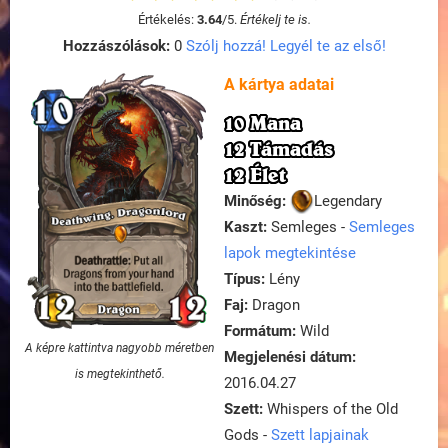
Értékelés:
3.64
/
5
.
Értékelj te is.
Hozzászólások:
0
Szólj hozzá! Legyél te az első!
A kártya adatai
10 Mana
12 Támadás
12 Élet
Minőség:
Legendary
Kaszt:
Semleges -
Semleges
lapok megtekintése
Típus:
Lény
Faj:
Dragon
Formátum:
Wild
A képre kattintva nagyobb méretben
Megjelenési dátum:
is megtekinthető.
2016.04.27
Szett:
Whispers of the Old
Gods -
Szett lapjainak