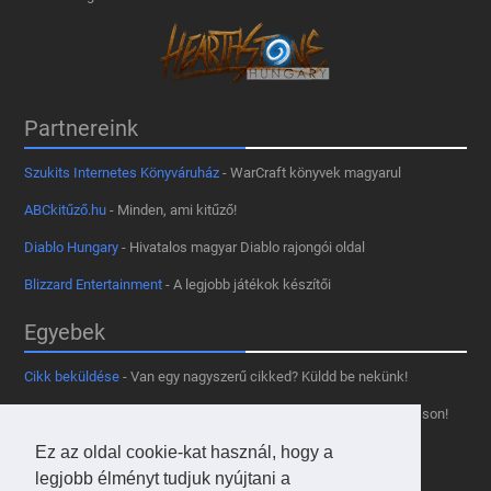
Partnereink
Szukits Internetes Könyváruház
- WarCraft könyvek magyarul
ABCkitűző.hu
- Minden, ami kitűző!
Diablo Hungary
- Hivatalos magyar Diablo rajongói oldal
Blizzard Entertainment
- A legjobb játékok készítői
Egyebek
Cikk beküldése
- Van egy nagyszerű cikked? Küldd be nekünk!
Támogass minket
- Tetszik az oldal? Segíts, hogy fennmaradhasson!
Kapcsolat, médiaajánlat
- Lépj velünk kapcsolatba!
Ez az oldal cookie-kat használ, hogy a
legjobb élményt tudjuk nyújtani a
Használd a tooltipünket
- A saját oldaladon is!