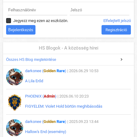
Jegyezz meg ezen az eszközön.
Elfelejtett jelszó
Regisztráció
HS Blogok - A közösség hírei
Összes HS Blog megtekintése
darkonee (
Golden
Rare
)
| 2026.06.29 10:53
A Lila Erőd
PHOENIX (
Admin
)
| 2026.06.10 20:23
FIGYELEM: Violet Hold börtön meghibásodás
darkonee (
Golden
Rare
)
| 2025.09.23 13:44
Hallow's End (esemény)