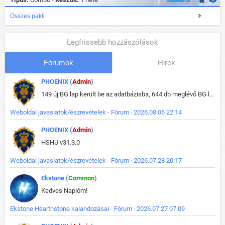
Összes pakli
Legfrissebb hozzászólások
Fórumok
Hirek
PHOENIX (
Admin
)
149 új BG lap került be az adatbázisba, 644 db meglévő BG lap módosult, bekerültek az új képek a megváltozott lapokhoz is.
Weboldal javaslatok/észrevételek - Fórum · 2026.08.06 22:14
PHOENIX (
Admin
)
HSHU v31.3.0
Weboldal javaslatok/észrevételek - Fórum · 2026.07.28 20:17
Ekstone (
Common
)
Kedves Naplóm!
Ekstone Hearthstone kalandozásai - Fórum · 2026.07.27 07:09