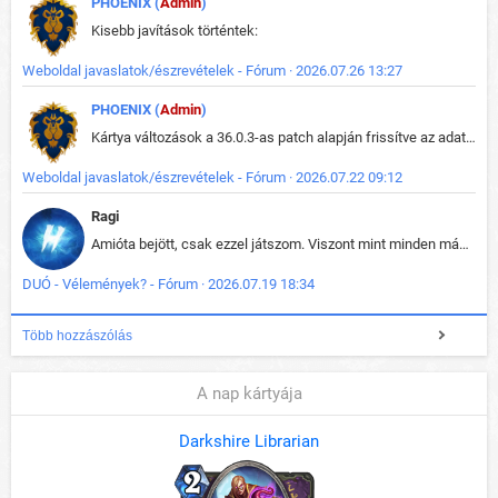
PHOENIX (
Admin
)
Kisebb javítások történtek:
Weboldal javaslatok/észrevételek - Fórum · 2026.07.26 13:27
PHOENIX (
Admin
)
Kártya változások a 36.0.3-as patch alapján frissítve az adatbázisban (képek is cserélve).
Weboldal javaslatok/észrevételek - Fórum · 2026.07.22 09:12
Ragi
Amióta bejött, csak ezzel játszom. Viszont mint minden más - akár az alapjáték is, ez is baromira összetett lett. Néha már pár kör után is esélytelen az egész. Vagy irreállisan túltápol valaki, vagy lelép a partner, vagy csak hülye mint a segg. És amikor eljönne az én időm, na akkor jön el mindenki másé is. Engem jobban érdekelne, hogy ki milyen ratingen szokott játszani. Na ez lenne egy érdekes adat.
DUÓ - Vélemények? - Fórum · 2026.07.19 18:34
Több hozzászólás
A nap kártyája
Darkshire Librarian