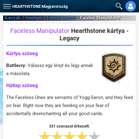
HEARTHSTONE
Magyarország
Kártyák
Semleges
Legacy kártyái
Faceless Manipulator
Faceless Manipulator
Hearthstone kártya -
Legacy
Kártya szöveg
Battlecry:
Válassz egy lényt és légy annak
a másolata.
Hátlap szöveg
The Faceless Ones are servants of Yogg-Saron, and they feed
on fear. Right now they are feeding on your fear of
accidentally disenchanting all your good cards.
331 szavazat érkezett.