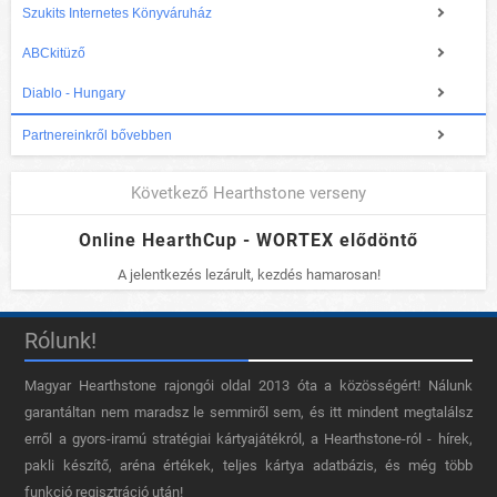
Szukits Internetes Könyváruház
ABCkitüző
Diablo - Hungary
Partnereinkről bővebben
Következő Hearthstone verseny
Online HearthCup - WORTEX elődöntő
A jelentkezés lezárult, kezdés hamarosan!
Rólunk!
Magyar Hearthstone​ rajongói oldal 2013 óta a közösségért! Nálunk
garantáltan nem maradsz le semmiről sem, és itt mindent megtalálsz
erről a gyors-iramú stratégiai kártyajátékról, a Hearthstone-ról - hírek,
pakli készítő, aréna értékek, teljes kártya adatbázis, és még több
funkció regisztráció után!