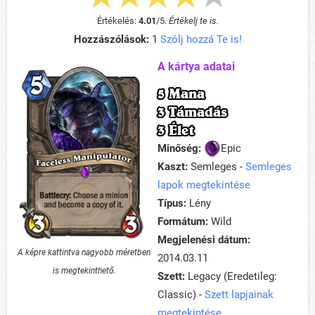
Értékelés:
4.01
/
5
.
Értékelj te is.
Hozzászólások:
1
Szólj hozzá Te is!
A kártya adatai
5 Mana
3 Támadás
3 Élet
Minőség:
Epic
Kaszt:
Semleges -
Semleges
lapok megtekintése
Típus:
Lény
Formátum:
Wild
Megjelenési dátum:
A képre kattintva nagyobb méretben
2014.03.11
is megtekinthető.
Szett:
Legacy (Eredetileg:
Classic) -
Szett lapjainak
megtekintése