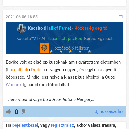
#1
2021.06.06 18:55
Kacsito (
Hall of Fame
)
-
Közösség segítő
Kacsito#21724
Tapasztalt játékos
Keres: Egyebet
Egyike volt az első epikusoknak amit gyártottam életemben
(
Lucentbark
)
Druid
-ba. Nagyon egyedi, és egyben alapvető
képesség. Mindig lesz helye a klasszikus játéktól a Cube
Warlock
-ig bármikor előfordulhat.
There must always be a Hearthstone Hungary…
0
Új hozzászólás
Ha
bejelentkezel
, vagy
regisztrálsz
, akkor válasz írására,