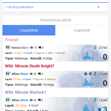
+ HS Blog beküldése
Hearthstone paklik
Legújabbak
Legjobbak
Fireball
23760
kossza (
Epic
)
15
0
Lapok:
14 Lény
-
10 Spell
-
1 Fegyver
-
1 Hős
-
1 Helyszín
0
Típus:
Midrange -
Készült:
4 órája
Wild- Miracle Death Knight?
11840
Alfons (
Rare
)
20
0
Lapok:
19 Lény
-
8 Spell
-
1 Fegyver
-
2 Helyszín
0
Típus:
Midrange -
Készült:
10 órája
Wild- Miracle Warlock?
14240
Alfons (
Rare
)
63
0
Lapok:
22 Lény
-
8 Spell
3
Típus:
Combo -
Készült:
1 hete