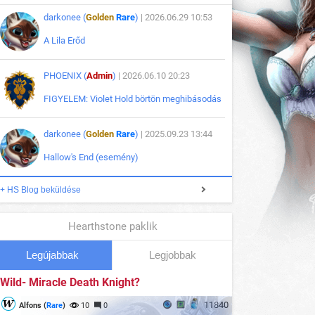
darkonee (
Golden
Rare
)
| 2026.06.29 10:53
A Lila Erőd
PHOENIX (
Admin
)
| 2026.06.10 20:23
FIGYELEM: Violet Hold börtön meghibásodás
darkonee (
Golden
Rare
)
| 2025.09.23 13:44
Hallow's End (esemény)
+ HS Blog beküldése
Hearthstone paklik
Legújabbak
Legjobbak
Wild- Miracle Death Knight?
11840
Alfons (
Rare
)
10
0