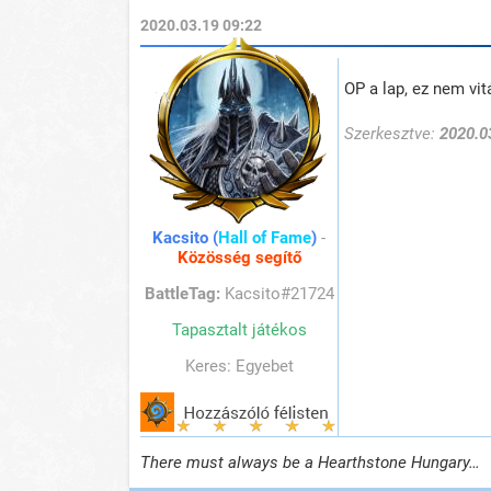
2020.03.19 09:22
OP a lap, ez nem vit
Szerkesztve:
2020.0
Kacsito (
Hall of Fame
)
-
Közösség segítő
BattleTag:
Kacsito#21724
Tapasztalt játékos
Keres: Egyebet
There must always be a Hearthstone Hungary…