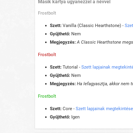
Másik kártya ugyanezzel a névvel
Frostbolt
Szett:
Vanilla (Classic Hearthstone) -
Szet
Gyűjthető:
Nem
Megjegyzés:
A Classic Hearthstone megsz
Frostbolt
Szett:
Tutorial -
Szett lapjainak megtekint
Gyűjthető:
Nem
Megjegyzés:
Ha lefagyasztja, akkor nem t
Frostbolt
Szett:
Core -
Szett lapjainak megtekintése
Gyűjthető:
Igen