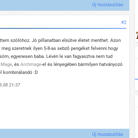
Új hozzászólás
#2
tem szólóhoz. Jó pillanatban elsütve életet menthet. Azon
k meg szeretnek ilyen 5-8-as sebző pengéket felvenni hogy
ősöm, egyenesen baba. Lévén le van fagyasztva nem tud
n Mage
, és
Archmage
-el és lényegében bármilyen hatványozó
el kombinálandó :D
3.08 21:37
Új hozzászólás