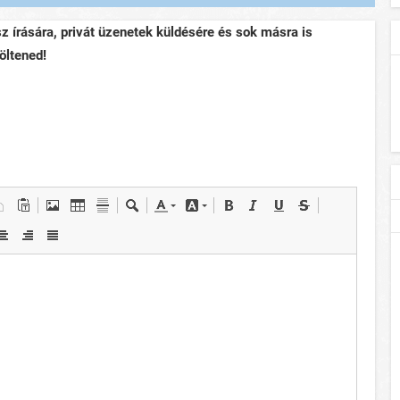
sz írására, privát üzenetek küldésére és sok másra is
öltened!