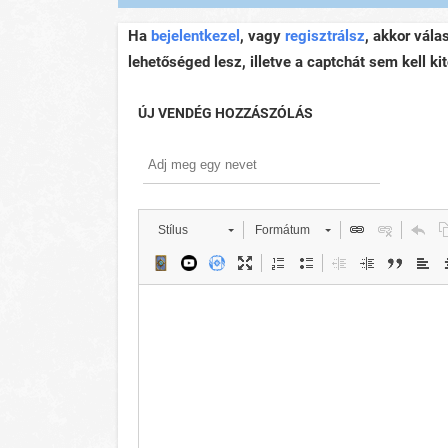
Ha
bejelentkezel
, vagy
regisztrálsz
, akkor vála
lehetőséged lesz, illetve a captchát sem kell kit
ÚJ VENDÉG HOZZÁSZÓLÁS
Stílus
Formátum