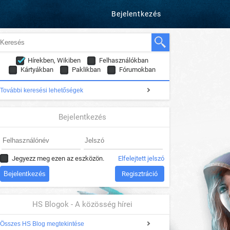
Bejelentkezés
Hírekben, Wikiben
Felhasználókban
Kártyákban
Paklikban
Fórumokban
További keresési lehetőségek
Bejelentkezés
Jegyezz meg ezen az eszközön.
Elfelejtett jelszó
Regisztráció
HS Blogok - A közösség hírei
Összes HS Blog megtekintése