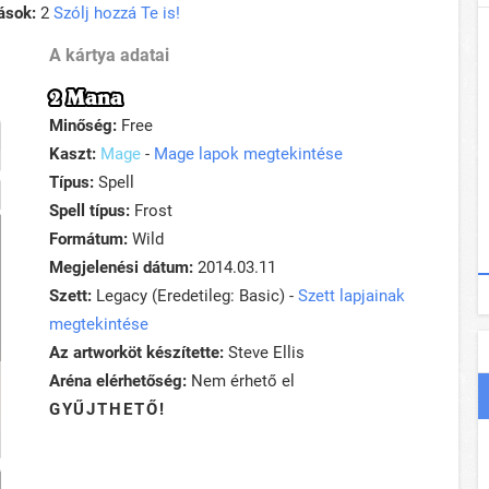
ások:
2
Szólj hozzá Te is!
A kártya adatai
2 Mana
Minőség:
Free
Kaszt:
Mage
-
Mage lapok megtekintése
Típus:
Spell
Spell típus:
Frost
Formátum:
Wild
Megjelenési dátum:
2014.03.11
Szett:
Legacy (Eredetileg: Basic) -
Szett lapjainak
megtekintése
Az artworköt készítette:
Steve Ellis
Aréna elérhetőség:
Nem érhető el
GYŰJTHETŐ!