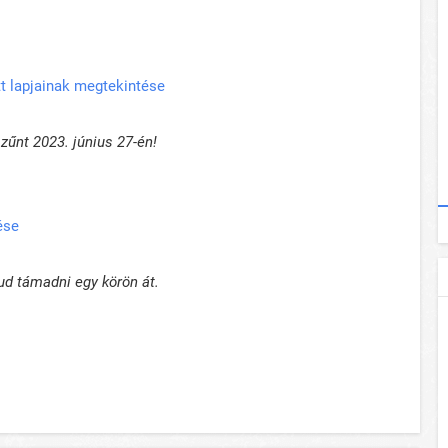
t lapjainak megtekintése
űnt 2023. június 27-én!
ése
ud támadni egy körön át.