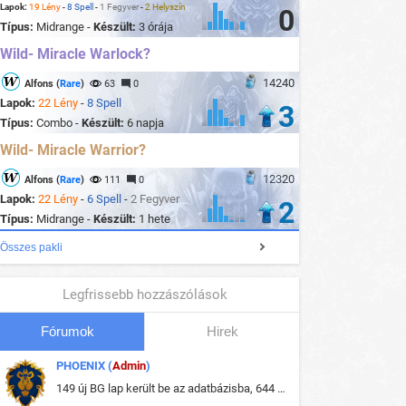
Lapok:
19 Lény
-
8 Spell
-
1 Fegyver
-
2 Helyszín
0
Típus:
Midrange -
Készült:
3 órája
Wild- Miracle Warlock?
14240
Alfons (
Rare
)
63
0
Lapok:
22 Lény
-
8 Spell
3
Típus:
Combo -
Készült:
6 napja
Wild- Miracle Warrior?
12320
Alfons (
Rare
)
111
0
Lapok:
22 Lény
-
6 Spell
-
2 Fegyver
2
Típus:
Midrange -
Készült:
1 hete
Összes pakli
Legfrissebb hozzászólások
Fórumok
Hirek
PHOENIX (
Admin
)
149 új BG lap került be az adatbázisba, 644 db meglévő BG lap módosult, bekerültek az új képek a megváltozott lapokhoz is.