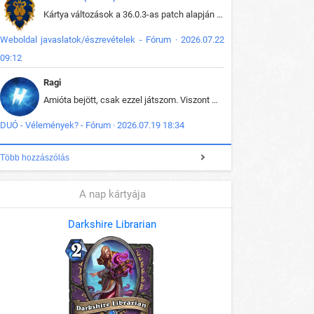
Kártya változások a 36.0.3-as patch alapján frissítve az adatbázisban (képek is cserélve).
Weboldal javaslatok/észrevételek - Fórum · 2026.07.22
09:12
Ragi
Amióta bejött, csak ezzel játszom. Viszont mint minden más - akár az alapjáték is, ez is baromira összetett lett. Néha már pár kör után is esélytelen az egész. Vagy irreállisan túltápol valaki, vagy lelép a partner, vagy csak hülye mint a segg. És amikor eljönne az én időm, na akkor jön el mindenki másé is. Engem jobban érdekelne, hogy ki milyen ratingen szokott játszani. Na ez lenne egy érdekes adat.
DUÓ - Vélemények? - Fórum · 2026.07.19 18:34
Több hozzászólás
A nap kártyája
Darkshire Librarian