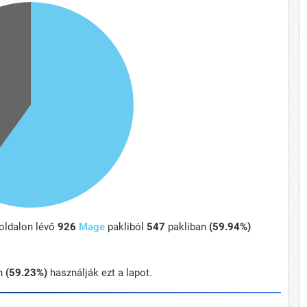
oldalon lévő
926
Mage
pakliból
547
pakliban
(59.94%)
n
(59.23%)
használják ezt a lapot.