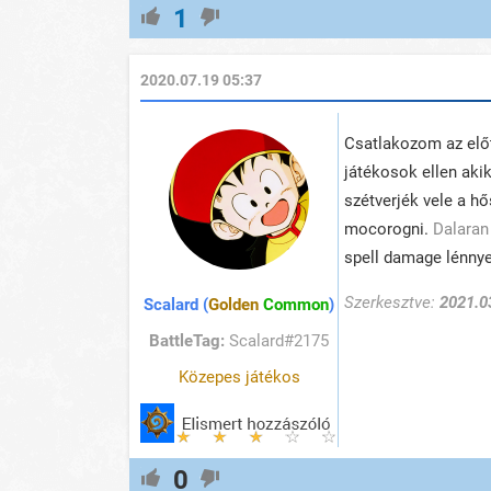
1
2020.07.19 05:37
Csatlakozom az előt
játékosok ellen aki
szétverjék vele a h
mocorogni.
Dalara
spell damage lénny
Szerkesztve:
2021.0
Scalard (
Golden
Common
)
BattleTag:
Scalard#2175
Közepes játékos
0