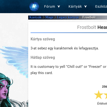
Fórum
Kártyák
Eszkö
Kártyák
Mage
Legacy kártyái
Frostbolt
Frostbolt
Hear
Kártya szöveg
3-at sebez egy karakternek és lefagyasztja.
Hátlap szöveg
It is customary to yell "Chill out!" or "Freeze!" o
play this card.
256
Értékel