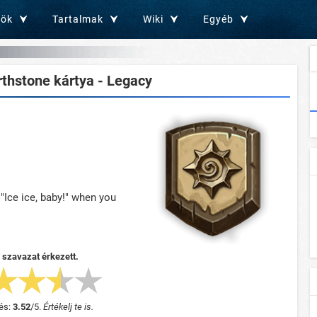
zök
Tartalmak
Wiki
Egyéb
thstone kártya - Legacy
r "Ice ice, baby!" when you
 szavazat érkezett.
és:
3.52
/
5
.
Értékelj te is.