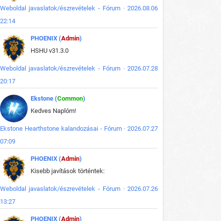
Weboldal javaslatok/észrevételek - Fórum · 2026.08.06
22:14
PHOENIX (
Admin
)
HSHU v31.3.0
Weboldal javaslatok/észrevételek - Fórum · 2026.07.28
20:17
Ekstone (
Common
)
Kedves Naplóm!
Ekstone Hearthstone kalandozásai - Fórum · 2026.07.27
07:09
PHOENIX (
Admin
)
Kisebb javítások történtek:
Weboldal javaslatok/észrevételek - Fórum · 2026.07.26
13:27
PHOENIX (
Admin
)