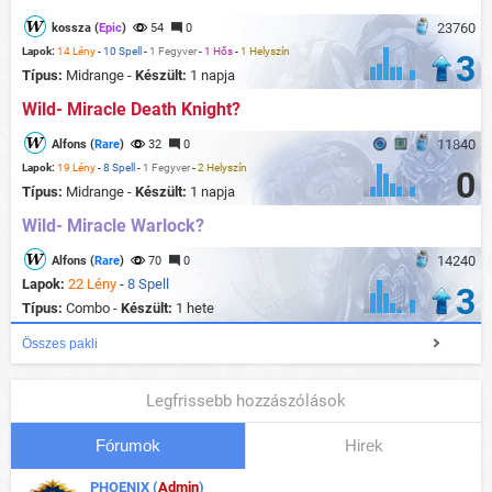
23760
kossza (
Epic
)
54
0
Lapok:
14 Lény
-
10 Spell
-
1 Fegyver
-
1 Hős
-
1 Helyszín
3
Típus:
Midrange -
Készült:
1 napja
Wild- Miracle Death Knight?
11840
Alfons (
Rare
)
32
0
Lapok:
19 Lény
-
8 Spell
-
1 Fegyver
-
2 Helyszín
0
Típus:
Midrange -
Készült:
1 napja
Wild- Miracle Warlock?
14240
Alfons (
Rare
)
70
0
Lapok:
22 Lény
-
8 Spell
3
Típus:
Combo -
Készült:
1 hete
Összes pakli
Legfrissebb hozzászólások
Fórumok
Hirek
PHOENIX (
Admin
)