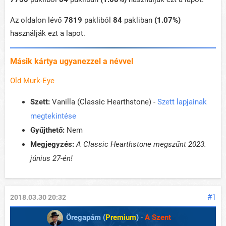
Az oldalon lévő
7819
pakliból
84
pakliban
(1.07%)
használják ezt a lapot.
Másik kártya ugyanezzel a névvel
Old Murk-Eye
Szett:
Vanilla (Classic Hearthstone) -
Szett lapjainak
megtekintése
Gyűjthető:
Nem
Megjegyzés:
A Classic Hearthstone megszűnt 2023.
június 27-én!
#1
2018.03.30 20:32
Öregapám (
Premium
)
-
A Szent