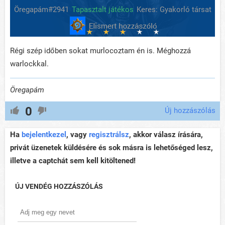
Öregapám#2941
Tapasztalt játékos
Keres: Gyakorló társat
Régi szép időben sokat murlocoztam én is. Méghozzá
warlockkal.
Öregapám
0
Új hozzászólás
Ha
bejelentkezel
, vagy
regisztrálsz
, akkor válasz írására,
privát üzenetek küldésére és sok másra is lehetőséged lesz,
illetve a captchát sem kell kitöltened!
ÚJ VENDÉG HOZZÁSZÓLÁS