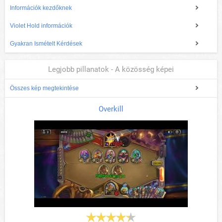
Információk kezdőknek
Violet Hold információk
Gyakran Ismételt Kérdések
Legjobb pillanatok - A közösség képei
Összes kép megtekintése
Overkill