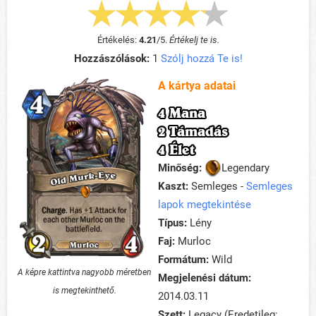
Értékelés:
4.21
/
5
.
Értékelj te is.
Hozzászólások:
1
Szólj hozzá Te is!
A kártya adatai
4 Mana
2 Támadás
4 Élet
Minőség:
Legendary
Kaszt:
Semleges -
Semleges
lapok megtekintése
Típus:
Lény
Faj:
Murloc
Formátum:
Wild
A képre kattintva nagyobb méretben
Megjelenési dátum:
is megtekinthető.
2014.03.11
Szett:
Legacy (Eredetileg: