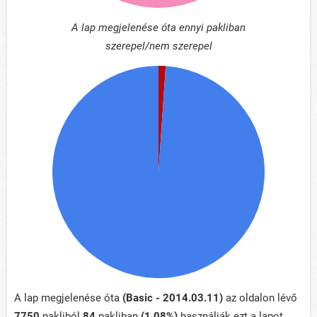
A lap megjelenése óta ennyi pakliban
szerepel/nem szerepel
A lap megjelenése óta
(Basic - 2014.03.11)
az oldalon lévő
7750
pakliból
84
pakliban
(1.08%)
használják ezt a lapot.