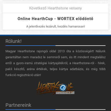
Következő Hearthstone verseny
Online HearthCup - WORTEX elődöntő
A jelentkezés lezárult, kezdés hamarosan!
Rólunk!
Magyar Hearthstone​ rajongói oldal 2013 óta a közösségért! Nálunk
garantáltan nem maradsz le semmiről sem, és itt mindent megtalálsz
erről a gyors-iramú stratégiai kártyajátékról, a Hearthstone-ról - hírek,
pakli készítő, aréna értékek, teljes kártya adatbázis, és még több
funkció regisztráció után!
Partnereink