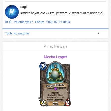
Ragi
Amióta bejött, csak ezzel játszom. Viszont mint minden más - akár az alapjáték is, ez is baromira összetett lett. Néha már pár kör után is esélytelen az egész. Vagy irreállisan túltápol valaki, vagy lelép a partner, vagy csak hülye mint a segg. És amikor eljönne az én időm, na akkor jön el mindenki másé is. Engem jobban érdekelne, hogy ki milyen ratingen szokott játszani. Na ez lenne egy érdekes adat.
DUÓ - Vélemények? - Fórum · 2026.07.19 18:34
Több hozzászólás
A nap kártyája
Mecha-Leaper