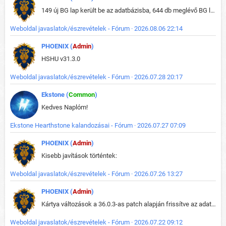
149 új BG lap került be az adatbázisba, 644 db meglévő BG lap módosult, bekerültek az új képek a megváltozott lapokhoz is.
Weboldal javaslatok/észrevételek - Fórum · 2026.08.06 22:14
PHOENIX (
Admin
)
HSHU v31.3.0
Weboldal javaslatok/észrevételek - Fórum · 2026.07.28 20:17
Ekstone (
Common
)
Kedves Naplóm!
Ekstone Hearthstone kalandozásai - Fórum · 2026.07.27 07:09
PHOENIX (
Admin
)
Kisebb javítások történtek:
Weboldal javaslatok/észrevételek - Fórum · 2026.07.26 13:27
PHOENIX (
Admin
)
Kártya változások a 36.0.3-as patch alapján frissítve az adatbázisban (képek is cserélve).
Weboldal javaslatok/észrevételek - Fórum · 2026.07.22 09:12