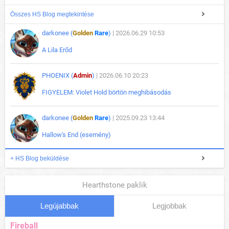
Összes HS Blog megtekintése
darkonee (
Golden
Rare
)
| 2026.06.29 10:53
A Lila Erőd
PHOENIX (
Admin
)
| 2026.06.10 20:23
FIGYELEM: Violet Hold börtön meghibásodás
darkonee (
Golden
Rare
)
| 2025.09.23 13:44
Hallow's End (esemény)
+ HS Blog beküldése
Hearthstone paklik
Legújabbak
Legjobbak
Fireball