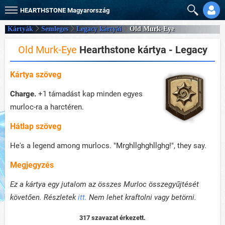
HEARTHSTONE
Magyarország
Kártyák
Semleges
Legacy kártyái
Old Murk-Eye
Old Murk-Eye
Hearthstone kártya - Legacy
Kártya szöveg
Charge.
+1 támadást kap minden egyes
murloc-ra a harctéren.
Hátlap szöveg
He's a legend among murlocs. "Mrghllghghllghg!", they say.
Megjegyzés
Ez a kártya egy jutalom az összes Murloc összegyűjtését
követően. Részletek
itt.
Nem lehet kraftolni vagy betörni.
317 szavazat érkezett.