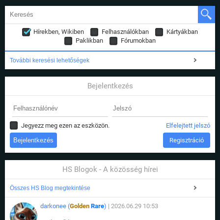
Hírekben, Wikiben
Felhasználókban
Kártyákban
Paklikban
Fórumokban
További keresési lehetőségek
Bejelentkezés
Jegyezz meg ezen az eszközön.
Elfelejtett jelszó
Regisztráció
HS Blogok - A közösség hírei
Összes HS Blog megtekintése
darkonee (
Golden
Rare
)
| 2026.06.29 10:53