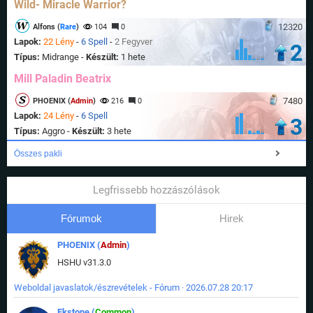
Wild- Miracle Warrior?
12320
Alfons (
Rare
)
104
0
Lapok:
22 Lény
-
6 Spell
-
2 Fegyver
2
Típus:
Midrange -
Készült:
1 hete
Mill Paladin Beatrix
7480
PHOENIX (
Admin
)
216
0
Lapok:
24 Lény
-
6 Spell
3
Típus:
Aggro -
Készült:
3 hete
Összes pakli
Legfrissebb hozzászólások
Fórumok
Hirek
PHOENIX (
Admin
)
HSHU v31.3.0
Weboldal javaslatok/észrevételek - Fórum · 2026.07.28 20:17
Ekstone (
Common
)