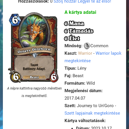
Hozzászólások:
0
Szólj hozzá! Legyél te az első!
A kártya adatai
6 Mana
6 Támadás
6 Élet
Minőség:
Common
Kaszt:
Warrior
-
Warrior lapok
megtekintése
Típus:
Lény
Faj:
Beast
Formátum:
Wild
A képre kattintva nagyobb méretben
Megjelenési dátum:
is megtekinthető.
2017.04.07
Szett:
Journey to Un'Goro -
Szett lapjainak megtekintése
Kártya változtatások:
Dátum:
2023.10.17