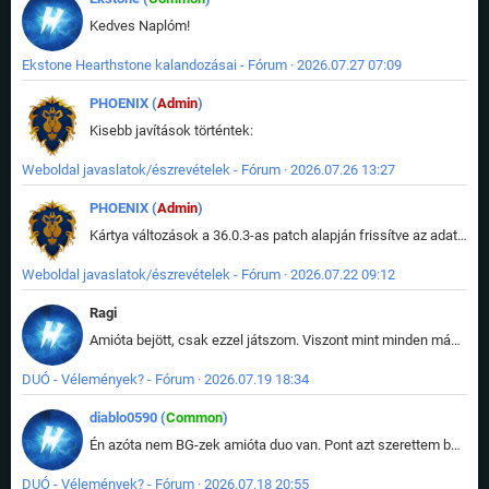
Kedves Naplóm!
Ekstone Hearthstone kalandozásai - Fórum · 2026.07.27 07:09
PHOENIX (
Admin
)
Kisebb javítások történtek:
Weboldal javaslatok/észrevételek - Fórum · 2026.07.26 13:27
PHOENIX (
Admin
)
Kártya változások a 36.0.3-as patch alapján frissítve az adatbázisban (képek is cserélve).
Weboldal javaslatok/észrevételek - Fórum · 2026.07.22 09:12
Ragi
Amióta bejött, csak ezzel játszom. Viszont mint minden más - akár az alapjáték is, ez is baromira összetett lett. Néha már pár kör után is esélytelen az egész. Vagy irreállisan túltápol valaki, vagy lelép a partner, vagy csak hülye mint a segg. És amikor eljönne az én időm, na akkor jön el mindenki másé is. Engem jobban érdekelne, hogy ki milyen ratingen szokott játszani. Na ez lenne egy érdekes adat.
DUÓ - Vélemények? - Fórum · 2026.07.19 18:34
diablo0590 (
Common
)
Én azóta nem BG-zek amióta duo van. Pont azt szerettem benne, hogy rajtam múlik mi történik, nem pedig a társamon. Kérem vissza a régi BG-t :D
DUÓ - Vélemények? - Fórum · 2026.07.18 20:55