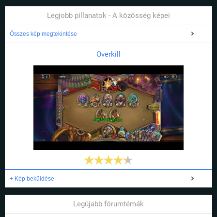
Legjobb pillanatok - A közösség képei
Összes kép megtekintése
Overkill
+ Kép beküldése
Legújabb fórumtémák