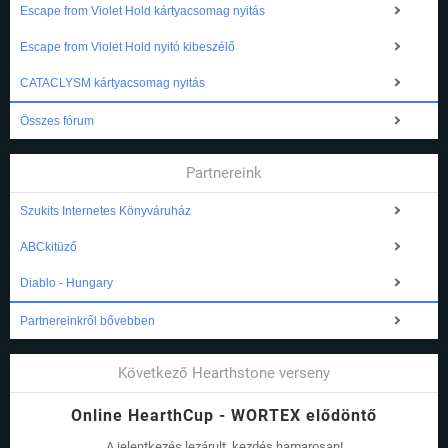
Escape from Violet Hold kártyacsomag nyitás
Escape from Violet Hold nyitó kibeszélő
CATACLYSM kártyacsomag nyitás
Összes fórum
Partnereink
Szukits Internetes Könyváruház
ABCkitüző
Diablo - Hungary
Partnereinkről bővebben
Következő Hearthstone verseny
Online HearthCup - WORTEX elődöntő
A jelentkezés lezárult, kezdés hamarosan!