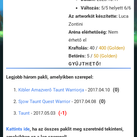
Változás:
5/5 helyett 6/6
Az artworköt készítette:
Luca
Zontini
Aréna elérhetőség:
Nem
érhető el
Kraftolás:
40 /
400 (Golden)
Betörés:
5 /
50 (Golden)
GYŰJTHETŐ!
Legjobb három pakli, amelyikben szerepel:
(0)
Kibler Amazverő Taunt Warriorja
- 2017.04.10
(0)
Sjow Taunt Quest Warrior
- 2017.04.08
(-1)
Taunt
- 2017.05.03
Kattints ide
, ha az összes paklit meg szeretnéd tekinteni,