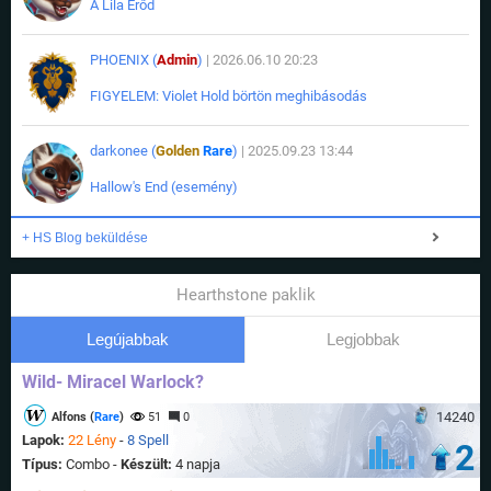
A Lila Erőd
PHOENIX (
Admin
)
| 2026.06.10 20:23
FIGYELEM: Violet Hold börtön meghibásodás
darkonee (
Golden
Rare
)
| 2025.09.23 13:44
Hallow's End (esemény)
+ HS Blog beküldése
Hearthstone paklik
Legújabbak
Legjobbak
Wild- Miracel Warlock?
14240
Alfons (
Rare
)
51
0
Lapok:
22 Lény
-
8 Spell
2
Típus:
Combo -
Készült:
4 napja