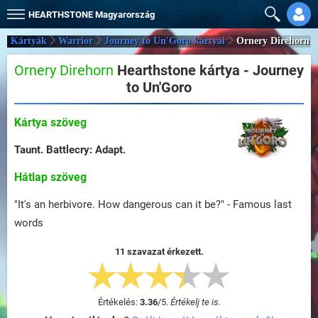
HEARTHSTONE
Magyarország
Kártyák
Warrior
Journey to Un'Goro kártyái
Ornery Direhorn
Ornery Direhorn
Hearthstone kártya - Journey
to Un'Goro
Kártya szöveg
Taunt.
Battlecry:
Adapt.
Hátlap szöveg
"It's an herbivore. How dangerous can it be?" - Famous last
words
11 szavazat érkezett.
Értékelés:
3.36
/
5
.
Értékelj te is.