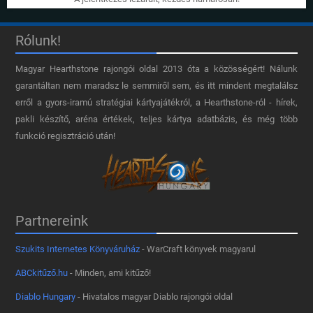
Rólunk!
Magyar Hearthstone​ rajongói oldal 2013 óta a közösségért! Nálunk
garantáltan nem maradsz le semmiről sem, és itt mindent megtalálsz
erről a gyors-iramú stratégiai kártyajátékról, a Hearthstone-ról - hírek,
pakli készítő, aréna értékek, teljes kártya adatbázis, és még több
funkció regisztráció után!
Partnereink
Szukits Internetes Könyváruház
- WarCraft könyvek magyarul
ABCkitűző.hu
- Minden, ami kitűző!
Diablo Hungary
- Hivatalos magyar Diablo rajongói oldal