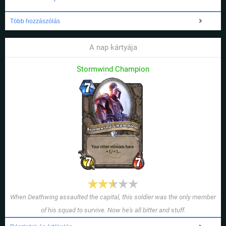
Több hozzászólás
A nap kártyája
Stormwind Champion
When Deathwing assaulted the capital, this soldier was the only member
of his squad to survive. Now he's all bitter and stuff.