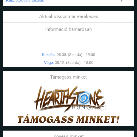
Részletek és értékelés
Aktuális Kocsmai Verekedés
Információ hamarosan
Kezdés:
08.05. (Szerda) - 19:00
Vége:
08.12. (Szerda) - 18:00
Támogass minket
Kövess minket