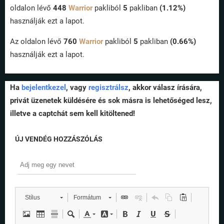
oldalon lévő
448
Warrior
pakliból
5
pakliban
(1.12%)
használják ezt a lapot.
Az oldalon lévő
760
Warrior
pakliból
5
pakliban
(0.66%)
használják ezt a lapot.
Ha
bejelentkezel
, vagy
regisztrálsz
, akkor válasz írására,
privát üzenetek küldésére és sok másra is lehetőséged lesz,
illetve a captchát sem kell kitöltened!
ÚJ VENDÉG HOZZÁSZÓLÁS
Stílus
Formátum