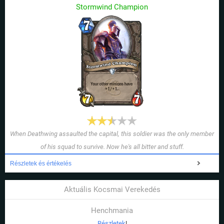
Stormwind Champion
When Deathwing assaulted the capital, this soldier was the only member
of his squad to survive. Now he's all bitter and stuff.
Részletek és értékelés
Aktuális Kocsmai Verekedés
Henchmania
Részletek
!