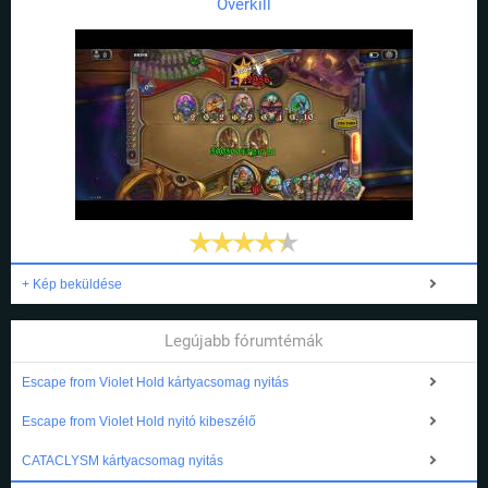
Overkill
+ Kép beküldése
Legújabb fórumtémák
Escape from Violet Hold kártyacsomag nyitás
Escape from Violet Hold nyitó kibeszélő
CATACLYSM kártyacsomag nyitás