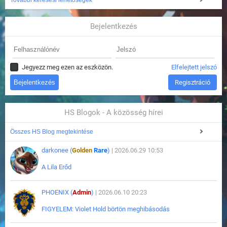
További keresési lehetőségek
Bejelentkezés
Jegyezz meg ezen az eszközön.
Elfelejtett jelszó
Regisztráció
HS Blogok - A közösség hírei
Összes HS Blog megtekintése
darkonee (
Golden
Rare
)
| 2026.06.29 10:53
A Lila Erőd
PHOENIX (
Admin
)
| 2026.06.10 20:23
FIGYELEM: Violet Hold börtön meghibásodás