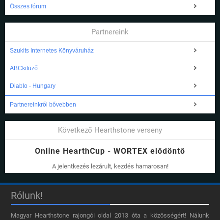
Összes fórum
Partnereink
Szukits Internetes Könyváruház
ABCkitüző
Diablo - Hungary
Partnereinkről bővebben
Következő Hearthstone verseny
Online HearthCup - WORTEX elődöntő
A jelentkezés lezárult, kezdés hamarosan!
Rólunk!
Magyar Hearthstone​ rajongói oldal 2013 óta a közösségért! Nálunk