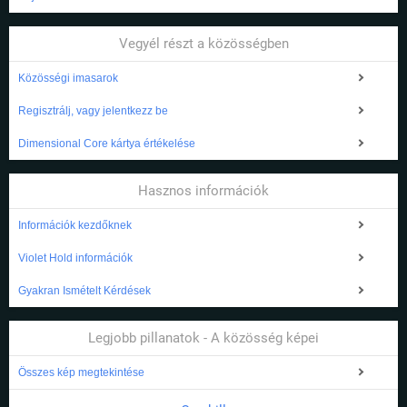
Vegyél részt a közösségben
Közösségi imasarok
Regisztrálj, vagy jelentkezz be
Dimensional Core kártya értékelése
Hasznos információk
Információk kezdőknek
Violet Hold információk
Gyakran Ismételt Kérdések
Legjobb pillanatok - A közösség képei
Összes kép megtekintése