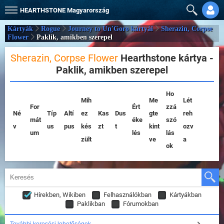
HEARTHSTONE
Magyarország
Kártyák
Rogue
Journey to Un'Goro kártyái
Sherazin, Corpse
Flower
Paklik, amikben szerepel
Sherazin, Corpse Flower
Hearthstone kártya -
Paklik, amikben szerepel
Ho
Mih
Me
Lét
For
Ért
zzá
Né
Típ
Altí
ez
Kas
Dus
gte
reh
mát
éke
szó
v
us
pus
kés
zt
t
kint
ozv
um
lés
lás
zült
ve
a
ok
Hírekben, Wikiben
Felhasználókban
Kártyákban
Paklikban
Fórumokban