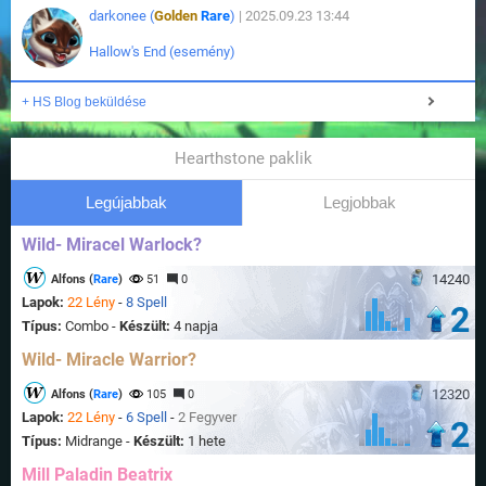
darkonee (
Golden
Rare
)
| 2025.09.23 13:44
Hallow's End (esemény)
+ HS Blog beküldése
Hearthstone paklik
Legújabbak
Legjobbak
Wild- Miracel Warlock?
14240
Alfons (
Rare
)
51
0
Lapok:
22 Lény
-
8 Spell
2
Típus:
Combo -
Készült:
4 napja
Wild- Miracle Warrior?
12320
Alfons (
Rare
)
105
0
Lapok:
22 Lény
-
6 Spell
-
2 Fegyver
2
Típus:
Midrange -
Készült:
1 hete
Mill Paladin Beatrix