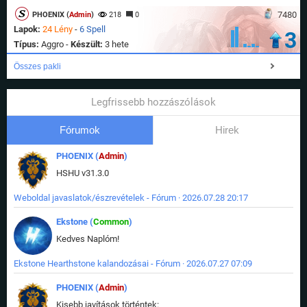
7480
PHOENIX (
Admin
)
218
0
Lapok:
24 Lény
-
6 Spell
3
Típus:
Aggro -
Készült:
3 hete
Összes pakli
Legfrissebb hozzászólások
Fórumok
Hirek
PHOENIX (
Admin
)
HSHU v31.3.0
Weboldal javaslatok/észrevételek - Fórum · 2026.07.28 20:17
Ekstone (
Common
)
Kedves Naplóm!
Ekstone Hearthstone kalandozásai - Fórum · 2026.07.27 07:09
PHOENIX (
Admin
)
Kisebb javítások történtek: