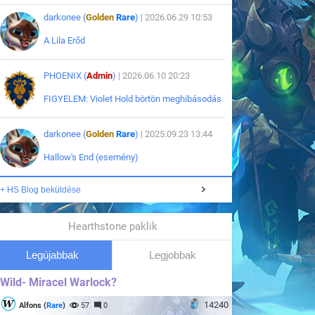
darkonee (
Golden
Rare
)
| 2026.06.29 10:53
A Lila Erőd
PHOENIX (
Admin
)
| 2026.06.10 20:23
FIGYELEM: Violet Hold börtön meghibásodás
darkonee (
Golden
Rare
)
| 2025.09.23 13:44
Hallow's End (esemény)
+ HS Blog beküldése
Hearthstone paklik
Legújabbak
Legjobbak
Wild- Miracel Warlock?
14240
Alfons (
Rare
)
57
0