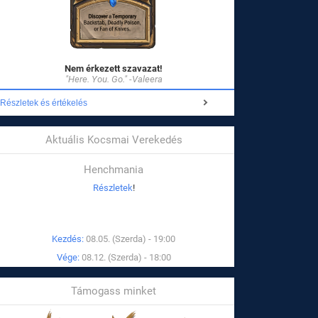
Nem érkezett szavazat!
"Here. You. Go." -Valeera
Részletek és értékelés
Aktuális Kocsmai Verekedés
Henchmania
Részletek
!
Kezdés:
08.05. (Szerda) - 19:00
Vége:
08.12. (Szerda) - 18:00
Támogass minket