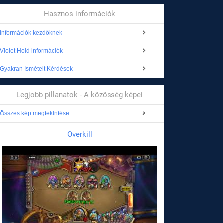
Hasznos információk
Információk kezdőknek
Violet Hold információk
Gyakran Ismételt Kérdések
Legjobb pillanatok - A közösség képei
Összes kép megtekintése
Overkill