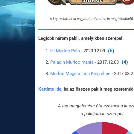
A képre kattintva nagyobb méretben is megtekinthető.
Legjobb három pakli, amelyikben szerepel:
(5)
Hl Murloc Pala
- 2020.12.09
(4)
Paladin Murloc mania
- 2017.12.03
Murloc Mage a Lich King ellen
- 2017.08.2
Kattints ide
, ha az összes paklit meg szeretnéd 
A lap megjelenése óta ezeknek a kasz
a paklijaiban szerepel