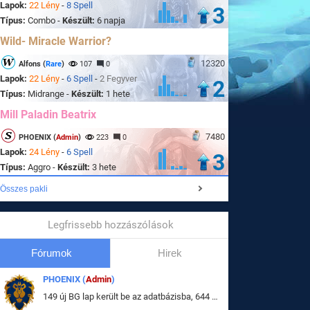
Lapok:
22 Lény
-
8 Spell
3
Típus:
Combo -
Készült:
6 napja
Wild- Miracle Warrior?
12320
Alfons (
Rare
)
107
0
Lapok:
22 Lény
-
6 Spell
-
2 Fegyver
2
Típus:
Midrange -
Készült:
1 hete
Mill Paladin Beatrix
7480
PHOENIX (
Admin
)
223
0
Lapok:
24 Lény
-
6 Spell
3
Típus:
Aggro -
Készült:
3 hete
Összes pakli
Legfrissebb hozzászólások
Fórumok
Hirek
PHOENIX (
Admin
)
149 új BG lap került be az adatbázisba, 644 db meglévő BG lap módosult, bekerültek az új képek a megváltozott lapokhoz is.