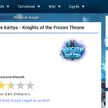
zök
Tartalmak
Wiki
Egyéb
kártyái
Deadscale Knight
 kártya - Knights of the Frozen Throne
szavazat érkezett.
lés:
2.5
/
5
.
Értékelj te is.
0
Szólj hozzá! Legyél te az első!