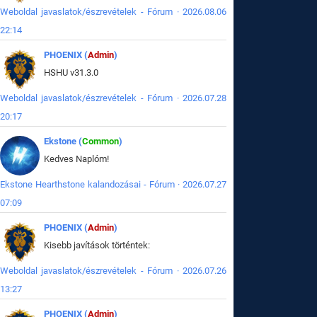
Weboldal javaslatok/észrevételek - Fórum · 2026.08.06
22:14
PHOENIX (
Admin
)
HSHU v31.3.0
Weboldal javaslatok/észrevételek - Fórum · 2026.07.28
20:17
Ekstone (
Common
)
Kedves Naplóm!
Ekstone Hearthstone kalandozásai - Fórum · 2026.07.27
07:09
PHOENIX (
Admin
)
Kisebb javítások történtek:
Weboldal javaslatok/észrevételek - Fórum · 2026.07.26
13:27
PHOENIX (
Admin
)