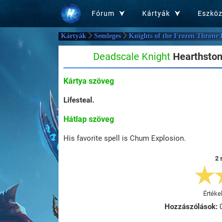
Fórum
Kártyák
Eszkö
Kártyák
Semleges
Knights of the Frozen Throne 
Deadscale Knight
Hearthstone
Kártya szöveg
Lifesteal.
Hátlap szöveg
His favorite spell is Chum Explosion.
2 
Értéke
Hozzászólások: