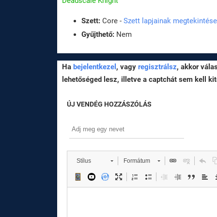
Deadscale Knight
Szett:
Core -
Szett lapjainak megtekintése
Gyűjthető:
Nem
Ha
bejelentkezel
, vagy
regisztrálsz
, akkor vála
lehetőséged lesz, illetve a captchát sem kell kit
ÚJ VENDÉG HOZZÁSZÓLÁS
Stílus
Formátum