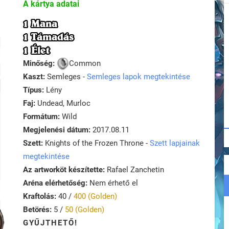
A kártya adatai
1 Mana
1 Támadás
1 Élet
Minőség:
Common
Kaszt:
Semleges -
Semleges lapok megtekintése
Típus:
Lény
Faj:
Undead, Murloc
Formátum:
Wild
Megjelenési dátum:
2017.08.11
Szett:
Knights of the Frozen Throne -
Szett lapjainak
megtekintése
Az artworköt készítette:
Rafael Zanchetin
Aréna elérhetőség:
Nem érhető el
Kraftolás:
40 /
400 (Golden)
Betörés:
5 /
50 (Golden)
GYŰJTHETŐ!