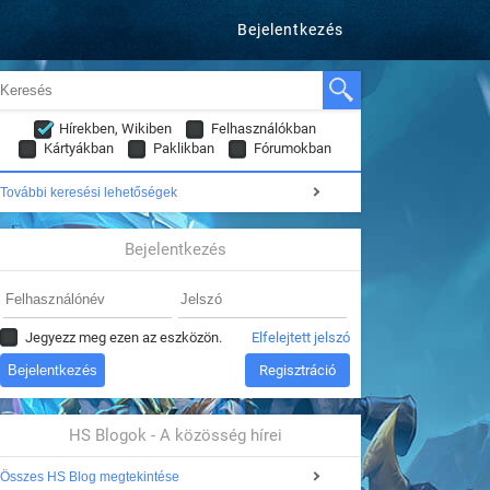
Bejelentkezés
Hírekben, Wikiben
Felhasználókban
Kártyákban
Paklikban
Fórumokban
További keresési lehetőségek
Bejelentkezés
Jegyezz meg ezen az eszközön.
Elfelejtett jelszó
Regisztráció
HS Blogok - A közösség hírei
Összes HS Blog megtekintése