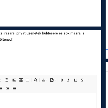
sz írására, privát üzenetek küldésére és sok másra is
öltened!