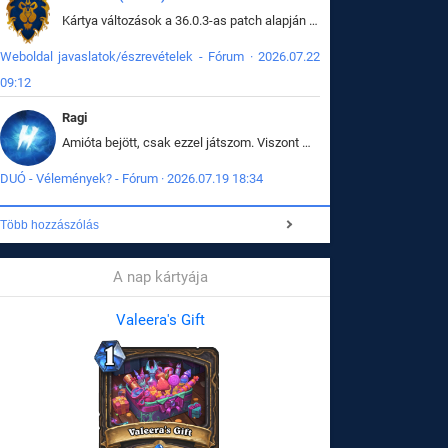
Kártya változások a 36.0.3-as patch alapján frissítve az adatbázisban (képek is cserélve).
Weboldal javaslatok/észrevételek - Fórum · 2026.07.22
09:12
Ragi
Amióta bejött, csak ezzel játszom. Viszont mint minden más - akár az alapjáték is, ez is baromira összetett lett. Néha már pár kör után is esélytelen az egész. Vagy irreállisan túltápol valaki, vagy lelép a partner, vagy csak hülye mint a segg. És amikor eljönne az én időm, na akkor jön el mindenki másé is. Engem jobban érdekelne, hogy ki milyen ratingen szokott játszani. Na ez lenne egy érdekes adat.
DUÓ - Vélemények? - Fórum · 2026.07.19 18:34
Több hozzászólás
A nap kártyája
Valeera's Gift