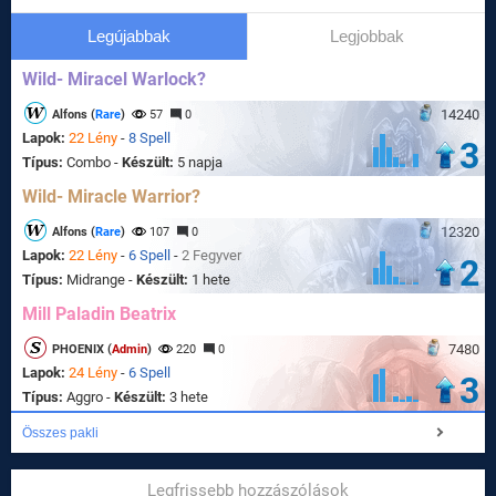
Legújabbak
Legjobbak
Wild- Miracel Warlock?
14240
Alfons (
Rare
)
57
0
Lapok:
22 Lény
-
8 Spell
3
Típus:
Combo -
Készült:
5 napja
Wild- Miracle Warrior?
12320
Alfons (
Rare
)
107
0
Lapok:
22 Lény
-
6 Spell
-
2 Fegyver
2
Típus:
Midrange -
Készült:
1 hete
Mill Paladin Beatrix
7480
PHOENIX (
Admin
)
220
0
Lapok:
24 Lény
-
6 Spell
3
Típus:
Aggro -
Készült:
3 hete
Összes pakli
Legfrissebb hozzászólások