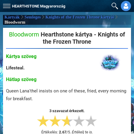
HEARTHSTONE
Magyarország
Kártyák
Semleges
Knights of the Frozen Throne kártyái
Bloodworm
Bloodworm
Hearthstone kártya - Knights of
the Frozen Throne
Kártya szöveg
Lifesteal.
Hátlap szöveg
Queen Lana'thel insists on one of these, fried, every morning
for breakfast.
3 szavazat érkezett.
Értékelés:
2.67
/
5
.
Értékelj te is.