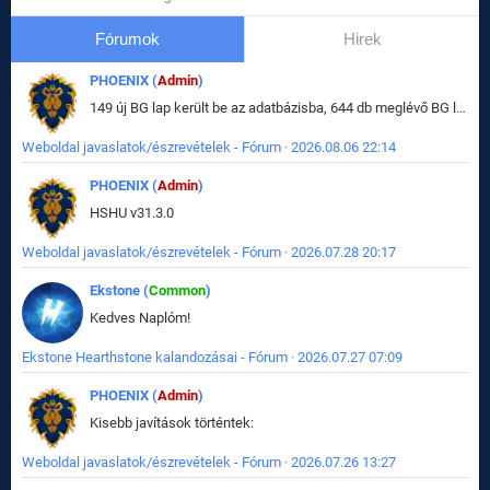
Fórumok
Hirek
PHOENIX (
Admin
)
149 új BG lap került be az adatbázisba, 644 db meglévő BG lap módosult, bekerültek az új képek a megváltozott lapokhoz is.
Weboldal javaslatok/észrevételek - Fórum · 2026.08.06 22:14
PHOENIX (
Admin
)
HSHU v31.3.0
Weboldal javaslatok/észrevételek - Fórum · 2026.07.28 20:17
Ekstone (
Common
)
Kedves Naplóm!
Ekstone Hearthstone kalandozásai - Fórum · 2026.07.27 07:09
PHOENIX (
Admin
)
Kisebb javítások történtek:
Weboldal javaslatok/észrevételek - Fórum · 2026.07.26 13:27