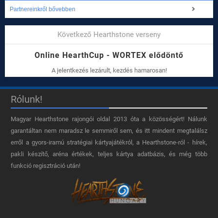
Partnereinkről bővebben
Következő Hearthstone verseny
Online HearthCup - WORTEX elődöntő
A jelentkezés lezárult, kezdés hamarosan!
Rólunk!
Magyar Hearthstone​ rajongói oldal 2013 óta a közösségért! Nálunk
garantáltan nem maradsz le semmiről sem, és itt mindent megtalálsz
erről a gyors-iramú stratégiai kártyajátékról, a Hearthstone-ról - hírek,
pakli készítő, aréna értékek, teljes kártya adatbázis, és még több
funkció regisztráció után!