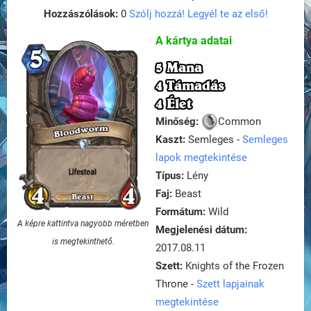
Hozzászólások:
0
Szólj hozzá! Legyél te az első!
A kártya adatai
5 Mana
4 Támadás
4 Élet
Minőség:
Common
Kaszt:
Semleges -
Semleges
lapok megtekintése
Típus:
Lény
Faj:
Beast
Formátum:
Wild
A képre kattintva nagyobb méretben
Megjelenési dátum:
is megtekinthető.
2017.08.11
Szett:
Knights of the Frozen
Throne -
Szett lapjainak
megtekintése