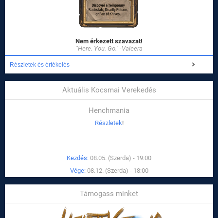
Nem érkezett szavazat!
"Here. You. Go." -Valeera
Részletek és értékelés
Aktuális Kocsmai Verekedés
Henchmania
Részletek
!
Kezdés:
08.05. (Szerda) - 19:00
Vége:
08.12. (Szerda) - 18:00
Támogass minket