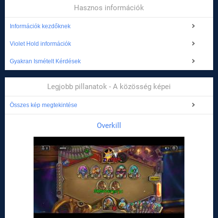
Hasznos információk
Információk kezdőknek
Violet Hold információk
Gyakran Ismételt Kérdések
Legjobb pillanatok - A közösség képei
Összes kép megtekintése
Overkill