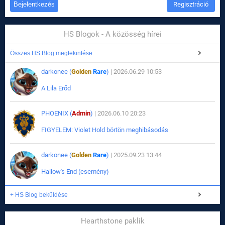
Regisztráció
HS Blogok - A közösség hírei
Összes HS Blog megtekintése
darkonee (
Golden
Rare
)
| 2026.06.29 10:53
A Lila Erőd
PHOENIX (
Admin
)
| 2026.06.10 20:23
FIGYELEM: Violet Hold börtön meghibásodás
darkonee (
Golden
Rare
)
| 2025.09.23 13:44
Hallow's End (esemény)
+ HS Blog beküldése
Hearthstone paklik