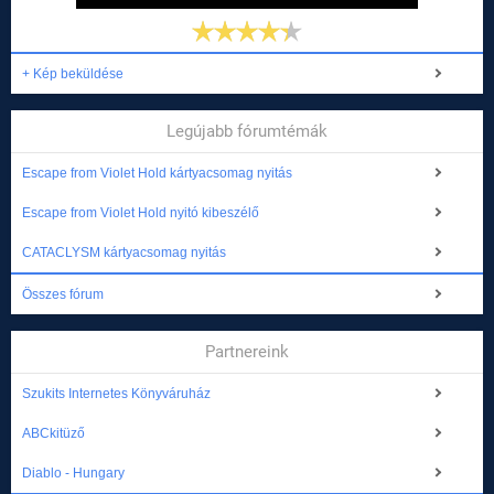
+ Kép beküldése
Legújabb fórumtémák
Escape from Violet Hold kártyacsomag nyitás
Escape from Violet Hold nyitó kibeszélő
CATACLYSM kártyacsomag nyitás
Összes fórum
Partnereink
Szukits Internetes Könyváruház
ABCkitüző
Diablo - Hungary