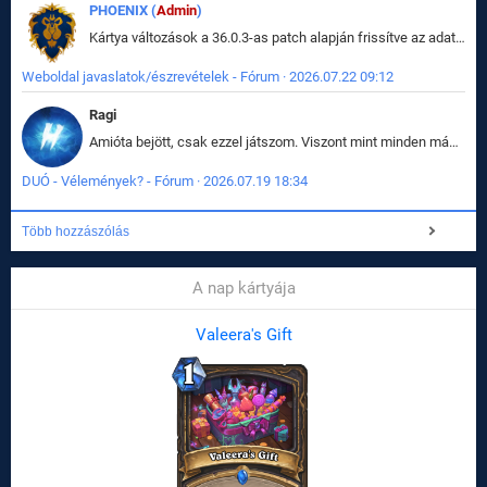
PHOENIX (
Admin
)
Kártya változások a 36.0.3-as patch alapján frissítve az adatbázisban (képek is cserélve).
Weboldal javaslatok/észrevételek - Fórum · 2026.07.22 09:12
Ragi
Amióta bejött, csak ezzel játszom. Viszont mint minden más - akár az alapjáték is, ez is baromira összetett lett. Néha már pár kör után is esélytelen az egész. Vagy irreállisan túltápol valaki, vagy lelép a partner, vagy csak hülye mint a segg. És amikor eljönne az én időm, na akkor jön el mindenki másé is. Engem jobban érdekelne, hogy ki milyen ratingen szokott játszani. Na ez lenne egy érdekes adat.
DUÓ - Vélemények? - Fórum · 2026.07.19 18:34
Több hozzászólás
A nap kártyája
Valeera's Gift