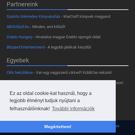
Partnereink
Szukits Internetes Könyváruház
- WarCraft könyvek magyarul
ABCkitűző.hu
- Minden, ami kitűző!
Diablo Hungary
- Hivatalos magyar Diablo rajongói oldal
Blizzard Entertainment
- A legjobb játékok készítői
Egyebek
Cikk beküldése
- Van egy nagyszerű cikked? Küldd be nekünk!
Támogass minket
- Tetszik az oldal? Segíts, hogy fennmaradhasson!
Kapcsolat, médiaajánlat
- Lépj velünk kapcsolatba!
Ez az oldal cookie-kat használ, hogy a
legjobb élményt tudjuk nyújtani a
Használd a tooltipünket
- A saját oldaladon is!
felhasználóinknak!
További információk
Adatvédelmi szabályzat
- A felhasználókért!
© 2013 - 2026 Hearthstone Hungary v31.3.0. - Borovi Bence | Powered by
JsWeb
Megértettem!