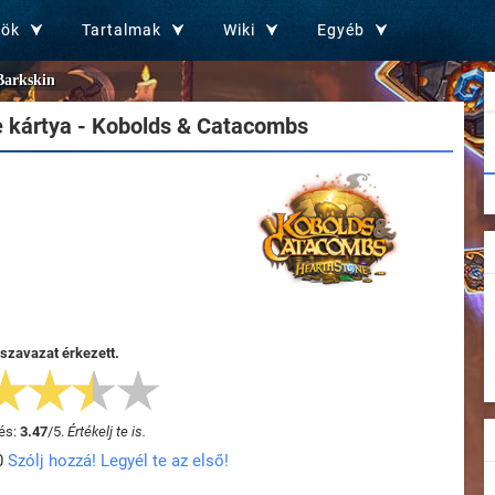
zök
Tartalmak
Wiki
Egyéb
Barkskin
 kártya - Kobolds & Catacombs
 szavazat érkezett.
és:
3.47
/
5
.
Értékelj te is.
0
Szólj hozzá! Legyél te az első!