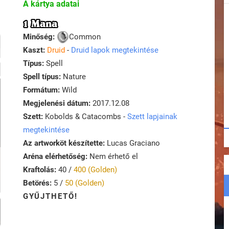
A kártya adatai
1 Mana
Minőség:
Common
Kaszt:
Druid
-
Druid lapok megtekintése
Típus:
Spell
Spell típus:
Nature
Formátum:
Wild
Megjelenési dátum:
2017.12.08
Szett:
Kobolds & Catacombs -
Szett lapjainak
megtekintése
Az artworköt készítette:
Lucas Graciano
Aréna elérhetőség:
Nem érhető el
Kraftolás:
40 /
400 (Golden)
Betörés:
5 /
50 (Golden)
GYŰJTHETŐ!