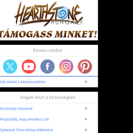
Kövess minket
Adj minket a kedvenceidhez
Vegyél részt a közösségben
Közösségi imasarok
Regisztrálj, vagy jelentkezz be
Spitelash Siren kártya értékelése