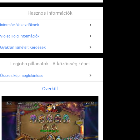
Hasznos információk
Információk kezdőknek
Violet Hold információk
Gyakran Ismételt Kérdések
Legjobb pillanatok - A közösség képei
Összes kép megtekintése
Overkill