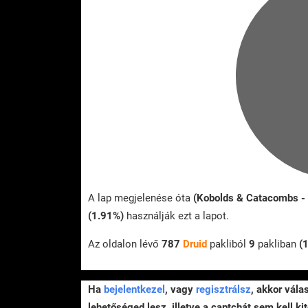
A lap megjelenése óta
(Kobolds & Catacombs -
(1.91%)
használják ezt a lapot.
Az oldalon lévő
787
Druid
pakliból
9
pakliban
(
Ha
bejelentkezel
, vagy
regisztrálsz
, akkor vála
lehetőséged lesz, illetve a captchát sem kell kit