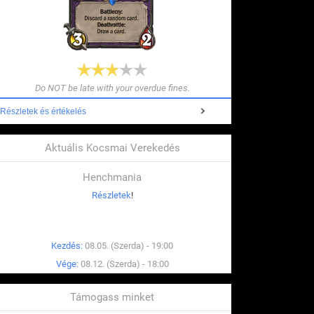
Do NOT be late with your overdue fines.
Részletek és értékelés
Aktuális Kocsmai Verekedés
Henchmania
Részletek
!
Kezdés:
08.05. (Szerda) - 19:00
Vége:
08.12. (Szerda) - 18:00
Támogass minket