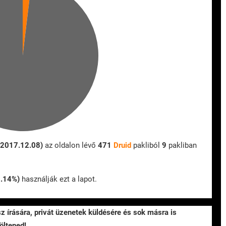
 2017.12.08)
az oldalon lévő
471
Druid
pakliból
9
pakliban
1.14%)
használják ezt a lapot.
sz írására, privát üzenetek küldésére és sok másra is
öltened!