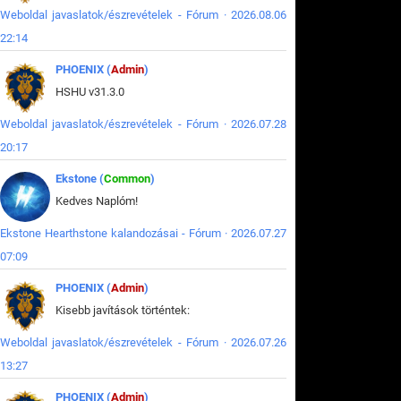
Weboldal javaslatok/észrevételek - Fórum · 2026.08.06
22:14
PHOENIX (
Admin
)
HSHU v31.3.0
Weboldal javaslatok/észrevételek - Fórum · 2026.07.28
20:17
Ekstone (
Common
)
Kedves Naplóm!
Ekstone Hearthstone kalandozásai - Fórum · 2026.07.27
07:09
PHOENIX (
Admin
)
Kisebb javítások történtek:
Weboldal javaslatok/észrevételek - Fórum · 2026.07.26
13:27
PHOENIX (
Admin
)