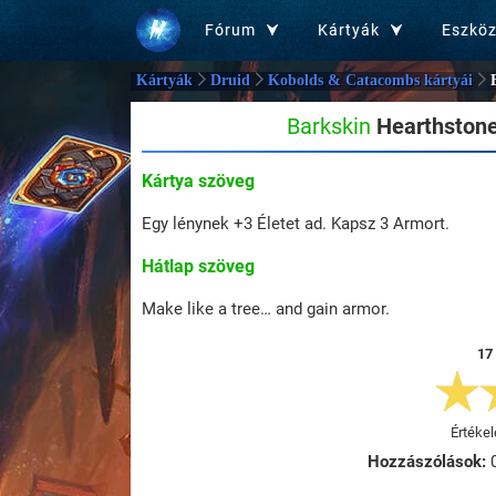
Fórum
Kártyák
Eszkö
Kártyák
Druid
Kobolds & Catacombs kártyái
Barkskin
Hearthstone
Kártya szöveg
Egy lénynek +3 Életet ad. Kapsz 3 Armort.
Hátlap szöveg
Make like a tree… and gain armor.
17
Értékel
Hozzászólások: