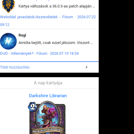
Kártya változások a 36.0.3-as patch alapján frissítve az adatbázisban (képek is cserélve).
Weboldal javaslatok/észrevételek - Fórum · 2026.07.22
09:12
Ragi
Amióta bejött, csak ezzel játszom. Viszont mint minden más - akár az alapjáték is, ez is baromira összetett lett. Néha már pár kör után is esélytelen az egész. Vagy irreállisan túltápol valaki, vagy lelép a partner, vagy csak hülye mint a segg. És amikor eljönne az én időm, na akkor jön el mindenki másé is. Engem jobban érdekelne, hogy ki milyen ratingen szokott játszani. Na ez lenne egy érdekes adat.
DUÓ - Vélemények? - Fórum · 2026.07.19 18:34
Több hozzászólás
A nap kártyája
Darkshire Librarian