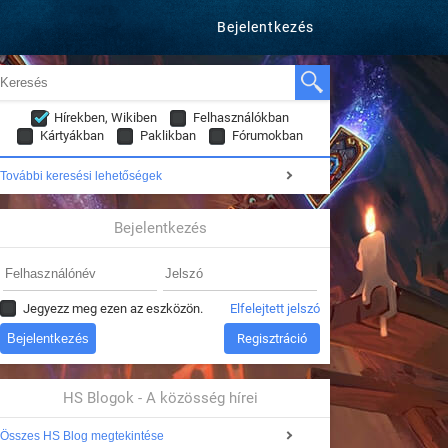
Bejelentkezés
Hírekben, Wikiben
Felhasználókban
Kártyákban
Paklikban
Fórumokban
További keresési lehetőségek
Bejelentkezés
Jegyezz meg ezen az eszközön.
Elfelejtett jelszó
Regisztráció
HS Blogok - A közösség hírei
Összes HS Blog megtekintése