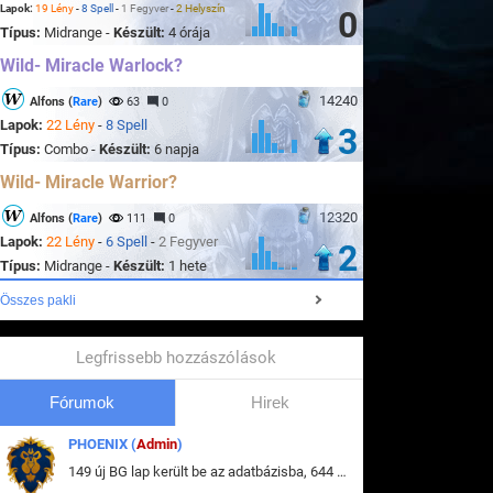
Lapok:
19 Lény
-
8 Spell
-
1 Fegyver
-
2 Helyszín
0
Típus:
Midrange -
Készült:
4 órája
Wild- Miracle Warlock?
14240
Alfons (
Rare
)
63
0
Lapok:
22 Lény
-
8 Spell
3
Típus:
Combo -
Készült:
6 napja
Wild- Miracle Warrior?
12320
Alfons (
Rare
)
111
0
Lapok:
22 Lény
-
6 Spell
-
2 Fegyver
2
Típus:
Midrange -
Készült:
1 hete
Összes pakli
Legfrissebb hozzászólások
Fórumok
Hirek
PHOENIX (
Admin
)
149 új BG lap került be az adatbázisba, 644 db meglévő BG lap módosult, bekerültek az új képek a megváltozott lapokhoz is.