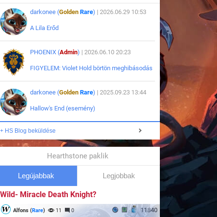
darkonee (
Golden
Rare
)
| 2026.06.29 10:53
A Lila Erőd
PHOENIX (
Admin
)
| 2026.06.10 20:23
FIGYELEM: Violet Hold börtön meghibásodás
darkonee (
Golden
Rare
)
| 2025.09.23 13:44
Hallow's End (esemény)
+ HS Blog beküldése
Hearthstone paklik
Legújabbak
Legjobbak
Wild- Miracle Death Knight?
11840
Alfons (
Rare
)
11
0