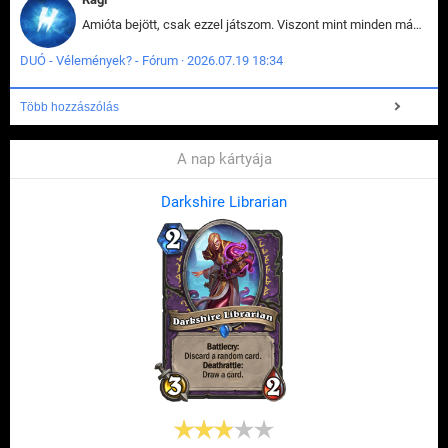
Amióta bejött, csak ezzel játszom. Viszont mint minden más - akár az alapjáték is, ez is baromira összetett lett. Néha már pár kör után is esélytelen az egész. Vagy irreállisan túltápol valaki, vagy lelép a partner, vagy csak hülye mint a segg. És amikor eljönne az én időm, na akkor jön el mindenki másé is. Engem jobban érdekelne, hogy ki milyen ratingen szokott játszani. Na ez lenne egy érdekes adat.
DUÓ - Vélemények? - Fórum · 2026.07.19 18:34
Több hozzászólás
A nap kártyája
Darkshire Librarian