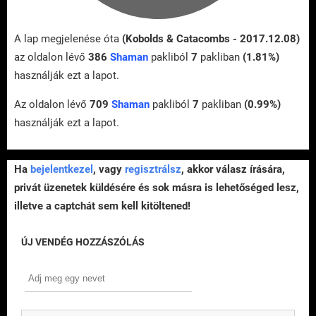
A lap megjelenése óta
(Kobolds & Catacombs - 2017.12.08)
az oldalon lévő
386
Shaman
pakliból
7
pakliban
(1.81%)
használják ezt a lapot.
Az oldalon lévő
709
Shaman
pakliból
7
pakliban
(0.99%)
használják ezt a lapot.
Ha
bejelentkezel
, vagy
regisztrálsz
, akkor válasz írására,
privát üzenetek küldésére és sok másra is lehetőséged lesz,
illetve a captchát sem kell kitöltened!
ÚJ VENDÉG HOZZÁSZÓLÁS