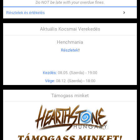
Do NOT be late with your overdue fines.
Részletek és értékelés
Aktuális Kocsmai Verekedés
Henchmania
Részletek
!
Kezdés:
08.05. (Szerda) - 19:00
Vége:
08.12. (Szerda) - 18:00
Támogass minket