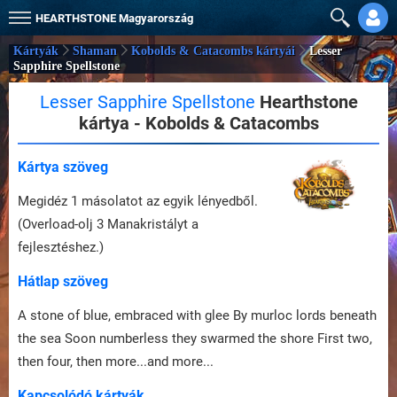
HEARTHSTONE
Magyarország
Kártyák
Shaman
Kobolds & Catacombs kártyái
Lesser
Sapphire Spellstone
Lesser Sapphire Spellstone
Hearthstone
kártya - Kobolds & Catacombs
Kártya szöveg
Megidéz 1 másolatot az egyik lényedből.
(Overload-olj 3 Manakristályt a
fejlesztéshez.)
Hátlap szöveg
A stone of blue, embraced with glee By murloc lords beneath
the sea Soon numberless they swarmed the shore First two,
then four, then more...and more...
Kapcsolódó kártyák