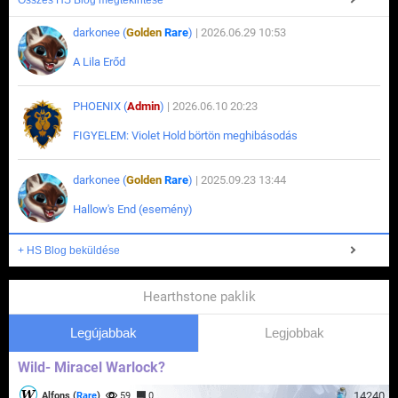
Összes HS Blog megtekintése
darkonee (
Golden
Rare
)
| 2026.06.29 10:53
A Lila Erőd
PHOENIX (
Admin
)
| 2026.06.10 20:23
FIGYELEM: Violet Hold börtön meghibásodás
darkonee (
Golden
Rare
)
| 2025.09.23 13:44
Hallow's End (esemény)
+ HS Blog beküldése
Hearthstone paklik
Legújabbak
Legjobbak
Wild- Miracel Warlock?
14240
Alfons (
Rare
)
59
0