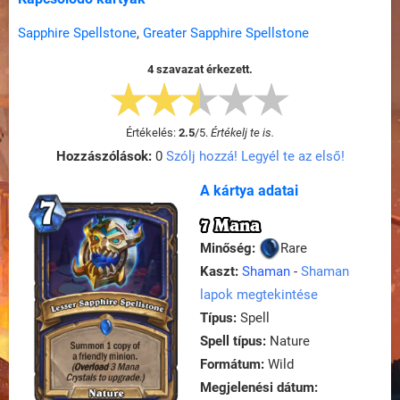
Sapphire Spellstone
,
Greater Sapphire Spellstone
4 szavazat érkezett.
Értékelés:
2.5
/
5
.
Értékelj te is.
Hozzászólások:
0
Szólj hozzá! Legyél te az első!
A kártya adatai
7 Mana
Minőség:
Rare
Kaszt:
Shaman
-
Shaman
lapok megtekintése
Típus:
Spell
Spell típus:
Nature
Formátum:
Wild
Megjelenési dátum: