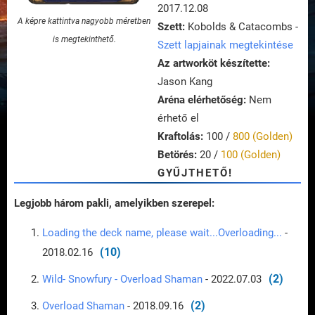
2017.12.08
A képre kattintva nagyobb méretben
Szett:
Kobolds & Catacombs -
is megtekinthető.
Szett lapjainak megtekintése
Az artworköt készítette:
Jason Kang
Aréna elérhetőség:
Nem
érhető el
Kraftolás:
100 /
800 (Golden)
Betörés:
20 /
100 (Golden)
GYŰJTHETŐ!
Legjobb három pakli, amelyikben szerepel:
Loading the deck name, please wait...Overloading...
-
(10)
2018.02.16
(2)
Wild- Snowfury - Overload Shaman
- 2022.07.03
(2)
Overload Shaman
- 2018.09.16