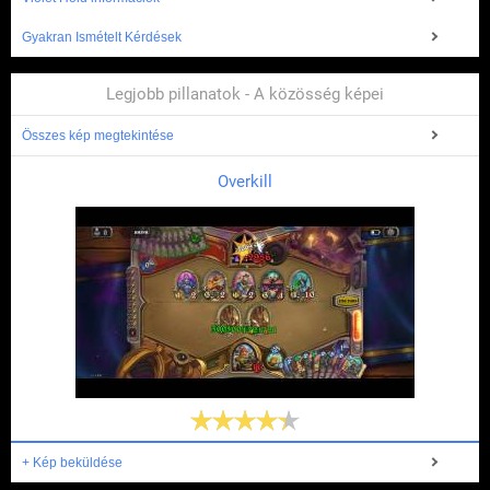
Gyakran Ismételt Kérdések
Legjobb pillanatok - A közösség képei
Összes kép megtekintése
Overkill
+ Kép beküldése