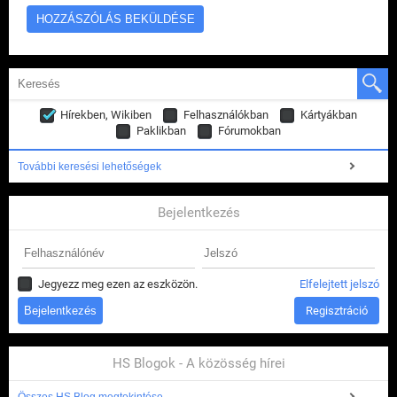
Hírekben, Wikiben
Felhasználókban
Kártyákban
Paklikban
Fórumokban
További keresési lehetőségek
Bejelentkezés
Jegyezz meg ezen az eszközön.
Elfelejtett jelszó
Regisztráció
HS Blogok - A közösség hírei