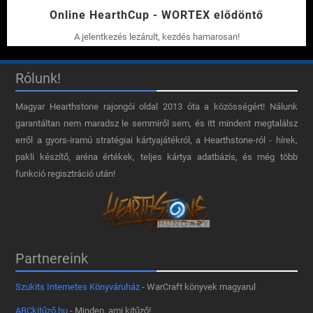
Online HearthCup - WORTEX elődöntő
A jelentkezés lezárult, kezdés hamarosan!
Rólunk!
Magyar Hearthstone​ rajongói oldal 2013 óta a közösségért! Nálunk
garantáltan nem maradsz le semmiről sem, és itt mindent megtalálsz
erről a gyors-iramú stratégiai kártyajátékról, a Hearthstone-ról - hírek,
pakli készítő, aréna értékek, teljes kártya adatbázis, és még több
funkció regisztráció után!
Partnereink
Szukits Internetes Könyváruház
- WarCraft könyvek magyarul
ABCkitűző.hu
- Minden, ami kitűző!