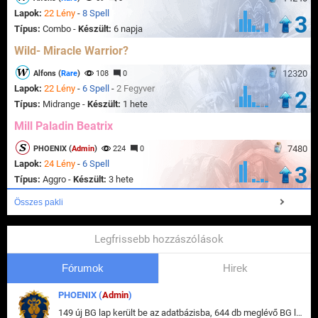
Lapok:
22 Lény
-
8 Spell
3
Típus:
Combo -
Készült:
6 napja
Wild- Miracle Warrior?
12320
Alfons (
Rare
)
108
0
Lapok:
22 Lény
-
6 Spell
-
2 Fegyver
2
Típus:
Midrange -
Készült:
1 hete
Mill Paladin Beatrix
7480
PHOENIX (
Admin
)
224
0
Lapok:
24 Lény
-
6 Spell
3
Típus:
Aggro -
Készült:
3 hete
Összes pakli
Legfrissebb hozzászólások
Fórumok
Hirek
PHOENIX (
Admin
)
149 új BG lap került be az adatbázisba, 644 db meglévő BG lap módosult, bekerültek az új képek a megváltozott lapokhoz is.