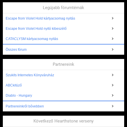
Legújabb fórumtémák
Escape from Violet Hold kártyacsomag nyitás
Escape from Violet Hold nyitó kibeszélő
CATACLYSM kártyacsomag nyitás
Összes fórum
Partnereink
Szukits Internetes Könyváruház
ABCkitüző
Diablo - Hungary
Partnereinkről bővebben
Következő Hearthstone verseny