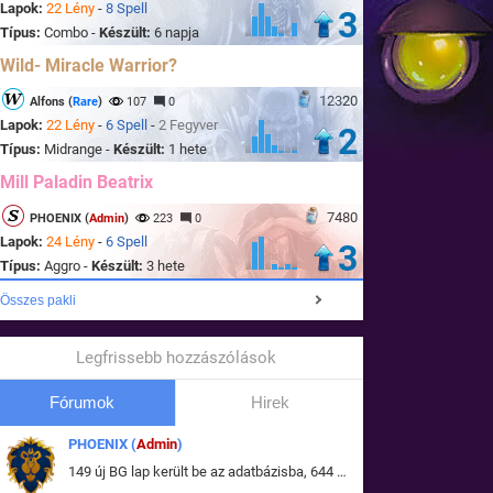
Lapok:
22 Lény
-
8 Spell
3
Típus:
Combo -
Készült:
6 napja
Wild- Miracle Warrior?
12320
Alfons (
Rare
)
107
0
Lapok:
22 Lény
-
6 Spell
-
2 Fegyver
2
Típus:
Midrange -
Készült:
1 hete
Mill Paladin Beatrix
7480
PHOENIX (
Admin
)
223
0
Lapok:
24 Lény
-
6 Spell
3
Típus:
Aggro -
Készült:
3 hete
Összes pakli
Legfrissebb hozzászólások
Fórumok
Hirek
PHOENIX (
Admin
)
149 új BG lap került be az adatbázisba, 644 db meglévő BG lap módosult, bekerültek az új képek a megváltozott lapokhoz is.