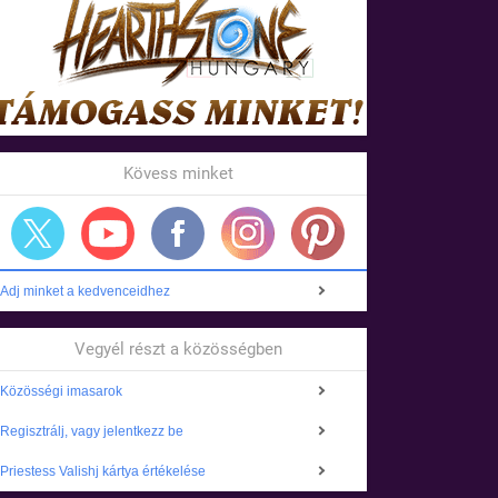
Kövess minket
Adj minket a kedvenceidhez
Vegyél részt a közösségben
Közösségi imasarok
Regisztrálj, vagy jelentkezz be
Priestess Valishj kártya értékelése