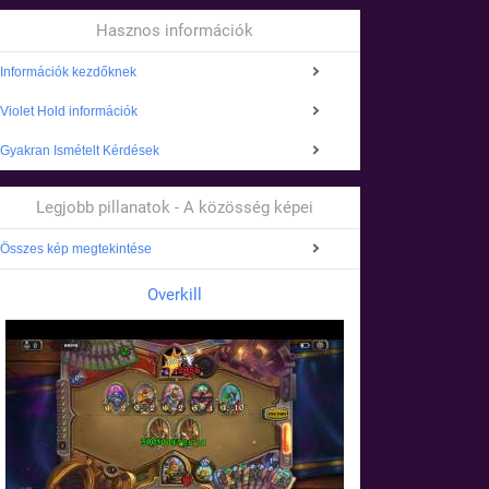
Hasznos információk
Információk kezdőknek
Violet Hold információk
Gyakran Ismételt Kérdések
Legjobb pillanatok - A közösség képei
Összes kép megtekintése
Overkill