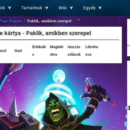
zök
Tartalmak
Wiki
Egyéb
Pogo-Hopper
Paklik, amikben szerepel
 kártya - Paklik, amikben szerepel
Értékelé
Megteki
Hozzás
Létreho
aszt
Dust
s
ntve
zólások
zva