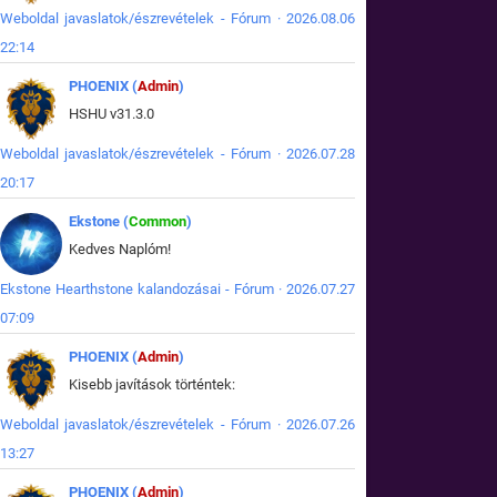
Weboldal javaslatok/észrevételek - Fórum · 2026.08.06
22:14
PHOENIX (
Admin
)
HSHU v31.3.0
Weboldal javaslatok/észrevételek - Fórum · 2026.07.28
20:17
Ekstone (
Common
)
Kedves Naplóm!
Ekstone Hearthstone kalandozásai - Fórum · 2026.07.27
07:09
PHOENIX (
Admin
)
Kisebb javítások történtek:
Weboldal javaslatok/észrevételek - Fórum · 2026.07.26
13:27
PHOENIX (
Admin
)