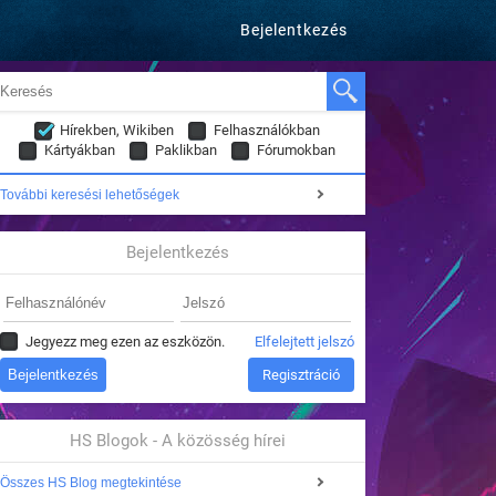
Bejelentkezés
Hírekben, Wikiben
Felhasználókban
Kártyákban
Paklikban
Fórumokban
További keresési lehetőségek
Bejelentkezés
Jegyezz meg ezen az eszközön.
Elfelejtett jelszó
Regisztráció
HS Blogok - A közösség hírei
Összes HS Blog megtekintése