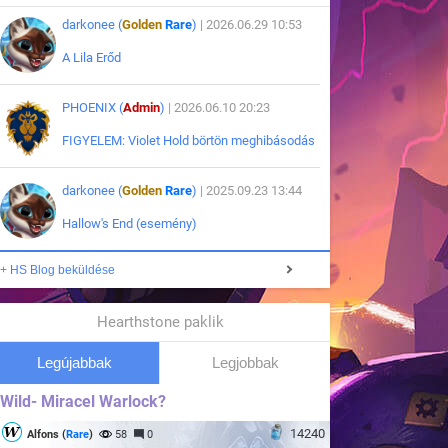
darkonee (
Golden
Rare
)
| 2026.06.29 10:53
A Lila Erőd
PHOENIX (
Admin
)
| 2026.06.10 20:23
FIGYELEM: Violet Hold börtön meghibásodás
darkonee (
Golden
Rare
)
| 2025.09.23 13:44
Hallow's End (esemény)
+ HS Blog beküldése
Hearthstone paklik
Legújabbak
Legjobbak
Wild- Miracel Warlock?
14240
Alfons (
Rare
)
58
0