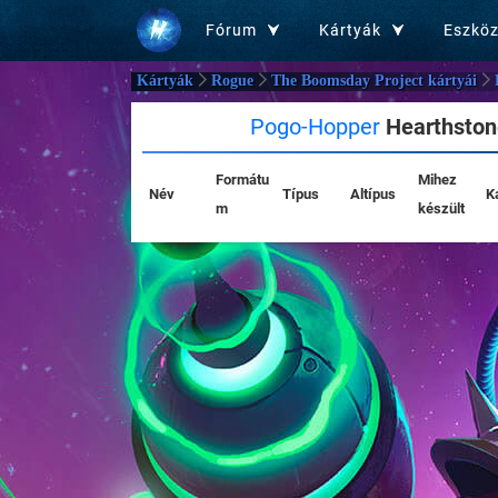
Fórum
Kártyák
Eszkö
Kártyák
Rogue
The Boomsday Project kártyái
Pogo-Hopper
Hearthstone
Formátu
Mihez
Név
Típus
Altípus
K
m
készült