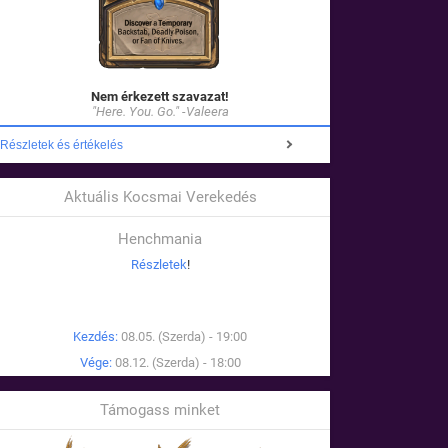
Nem érkezett szavazat!
"Here. You. Go." -Valeera
Részletek és értékelés
Aktuális Kocsmai Verekedés
Henchmania
Részletek
!
Kezdés:
08.05. (Szerda) - 19:00
Vége:
08.12. (Szerda) - 18:00
Támogass minket