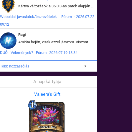
Kártya változások a 36.0.3-as patch alapján frissítve az adatbázisban (képek is cserélve).
Weboldal javaslatok/észrevételek - Fórum · 2026.07.22
09:12
Ragi
Amióta bejött, csak ezzel játszom. Viszont mint minden más - akár az alapjáték is, ez is baromira összetett lett. Néha már pár kör után is esélytelen az egész. Vagy irreállisan túltápol valaki, vagy lelép a partner, vagy csak hülye mint a segg. És amikor eljönne az én időm, na akkor jön el mindenki másé is. Engem jobban érdekelne, hogy ki milyen ratingen szokott játszani. Na ez lenne egy érdekes adat.
DUÓ - Vélemények? - Fórum · 2026.07.19 18:34
Több hozzászólás
A nap kártyája
Valeera's Gift