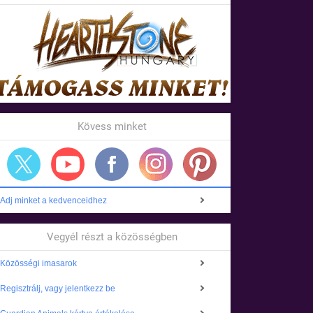
Kövess minket
Adj minket a kedvenceidhez
Vegyél részt a közösségben
Közösségi imasarok
Regisztrálj, vagy jelentkezz be