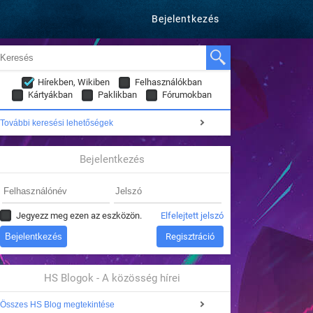
Bejelentkezés
Hírekben, Wikiben
Felhasználókban
Kártyákban
Paklikban
Fórumokban
További keresési lehetőségek
Bejelentkezés
Jegyezz meg ezen az eszközön.
Elfelejtett jelszó
Regisztráció
HS Blogok - A közösség hírei
Összes HS Blog megtekintése