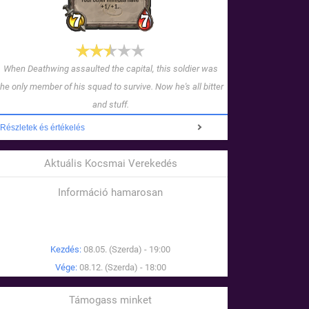
When Deathwing assaulted the capital, this soldier was
the only member of his squad to survive. Now he's all bitter
and stuff.
Részletek és értékelés
Aktuális Kocsmai Verekedés
Információ hamarosan
Kezdés:
08.05. (Szerda) - 19:00
Vége:
08.12. (Szerda) - 18:00
Támogass minket