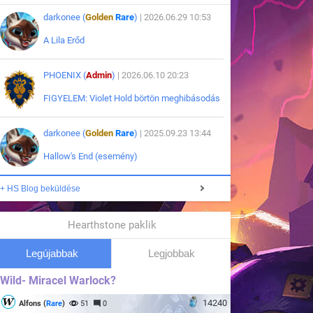
darkonee (
Golden
Rare
)
| 2026.06.29 10:53
A Lila Erőd
PHOENIX (
Admin
)
| 2026.06.10 20:23
FIGYELEM: Violet Hold börtön meghibásodás
darkonee (
Golden
Rare
)
| 2025.09.23 13:44
Hallow's End (esemény)
+ HS Blog beküldése
Hearthstone paklik
Legújabbak
Legjobbak
Wild- Miracel Warlock?
14240
Alfons (
Rare
)
51
0