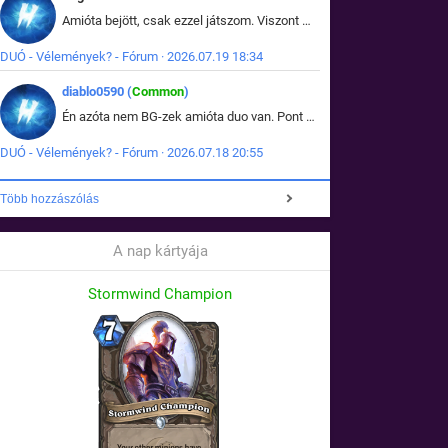
Amióta bejött, csak ezzel játszom. Viszont mint minden más - akár az alapjáték is, ez is baromira összetett lett. Néha már pár kör után is esélytelen az egész. Vagy irreállisan túltápol valaki, vagy lelép a partner, vagy csak hülye mint a segg. És amikor eljönne az én időm, na akkor jön el mindenki másé is. Engem jobban érdekelne, hogy ki milyen ratingen szokott játszani. Na ez lenne egy érdekes adat.
DUÓ - Vélemények? - Fórum · 2026.07.19 18:34
diablo0590 (
Common
)
Én azóta nem BG-zek amióta duo van. Pont azt szerettem benne, hogy rajtam múlik mi történik, nem pedig a társamon. Kérem vissza a régi BG-t :D
DUÓ - Vélemények? - Fórum · 2026.07.18 20:55
Több hozzászólás
A nap kártyája
Stormwind Champion