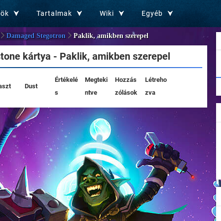
zök
Tartalmak
Wiki
Egyéb
Damaged Stegotron
Paklik, amikben szerepel
one kártya - Paklik, amikben szerepel
Értékelé
Megteki
Hozzás
Létreho
aszt
Dust
s
ntve
zólások
zva