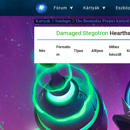
Fórum
Kártyák
Eszkö
Kártyák
Semleges
The Boomsday Project kártyái
Damaged Stegotron
Hearthst
Formátu
Mihez
Név
Típus
Altípus
K
m
készült