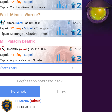
Lapok:
22 Lény
-
8 Spell
2
Típus:
Combo -
Készült:
4 napja
Wild- Miracle Warrior?
12320
Alfons (
Rare
)
104
0
Lapok:
22 Lény
-
6 Spell
-
2 Fegyver
2
Típus:
Midrange -
Készült:
1 hete
Mill Paladin Beatrix
7480
PHOENIX (
Admin
)
216
0
Lapok:
24 Lény
-
6 Spell
3
Típus:
Aggro -
Készült:
3 hete
Összes pakli
Legfrissebb hozzászólások
Fórumok
Hirek
PHOENIX (
Admin
)
HSHU v31.3.0