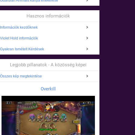
Guardian Animals kártya értékelése
Hasznos információk
Információk kezdőknek
Violet Hold információk
Gyakran Ismételt Kérdések
Legjobb pillanatok - A közösség képei
Összes kép megtekintése
Overkill