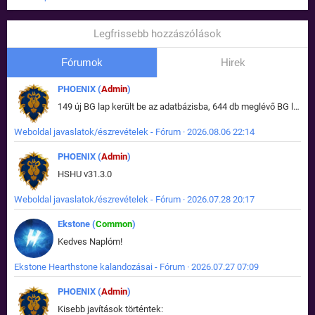
Legfrissebb hozzászólások
Fórumok
Hirek
PHOENIX (
Admin
)
149 új BG lap került be az adatbázisba, 644 db meglévő BG lap módosult, bekerültek az új képek a megváltozott lapokhoz is.
Weboldal javaslatok/észrevételek - Fórum · 2026.08.06 22:14
PHOENIX (
Admin
)
HSHU v31.3.0
Weboldal javaslatok/észrevételek - Fórum · 2026.07.28 20:17
Ekstone (
Common
)
Kedves Naplóm!
Ekstone Hearthstone kalandozásai - Fórum · 2026.07.27 07:09
PHOENIX (
Admin
)
Kisebb javítások történtek: