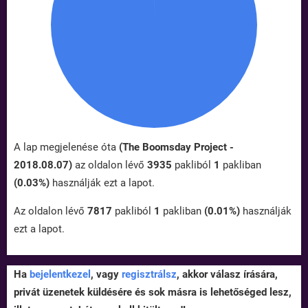
A lap megjelenése óta
(The Boomsday Project -
2018.08.07)
az oldalon lévő
3935
pakliból
1
pakliban
(0.03%)
használják ezt a lapot.
Az oldalon lévő
7817
pakliból
1
pakliban
(0.01%)
használják
ezt a lapot.
Ha
bejelentkezel
, vagy
regisztrálsz
, akkor válasz írására,
privát üzenetek küldésére és sok másra is lehetőséged lesz,