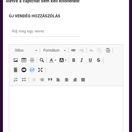
illetve a captchát sem kell kitöltened!
ÚJ VENDÉG HOZZÁSZÓLÁS
Stílus
Formátum