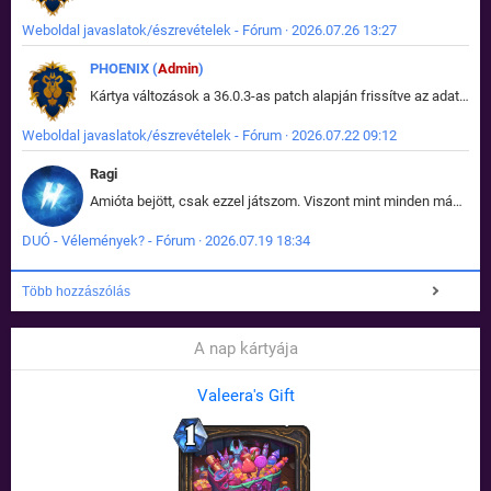
Weboldal javaslatok/észrevételek - Fórum · 2026.07.26 13:27
PHOENIX (
Admin
)
Kártya változások a 36.0.3-as patch alapján frissítve az adatbázisban (képek is cserélve).
Weboldal javaslatok/észrevételek - Fórum · 2026.07.22 09:12
Ragi
Amióta bejött, csak ezzel játszom. Viszont mint minden más - akár az alapjáték is, ez is baromira összetett lett. Néha már pár kör után is esélytelen az egész. Vagy irreállisan túltápol valaki, vagy lelép a partner, vagy csak hülye mint a segg. És amikor eljönne az én időm, na akkor jön el mindenki másé is. Engem jobban érdekelne, hogy ki milyen ratingen szokott játszani. Na ez lenne egy érdekes adat.
DUÓ - Vélemények? - Fórum · 2026.07.19 18:34
Több hozzászólás
A nap kártyája
Valeera's Gift