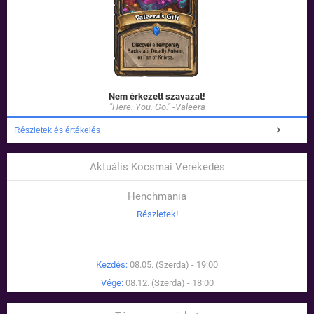
Nem érkezett szavazat!
"Here. You. Go." -Valeera
Részletek és értékelés
Aktuális Kocsmai Verekedés
Henchmania
Részletek
!
Kezdés:
08.05. (Szerda) - 19:00
Vége:
08.12. (Szerda) - 18:00