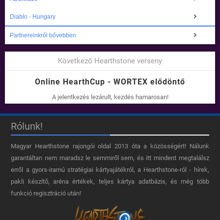
Diablo - Hungary
Partnereinkről bővebben
Következő Hearthstone verseny
Online HearthCup - WORTEX elődöntő
A jelentkezés lezárult, kezdés hamarosan!
Rólunk!
Magyar Hearthstone​ rajongói oldal 2013 óta a közösségért! Nálunk
garantáltan nem maradsz le semmiről sem, és itt mindent megtalálsz
erről a gyors-iramú stratégiai kártyajátékról, a Hearthstone-ról - hírek,
pakli készítő, aréna értékek, teljes kártya adatbázis, és még több
funkció regisztráció után!