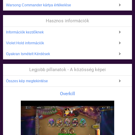
Warsong Commander kártya értékelése
Hasznos információk
Információk kezdőknek
Violet Hold információk
Gyakran Ismételt Kérdések
Legjobb pillanatok - A közösség képei
Összes kép megtekintése
Overkill