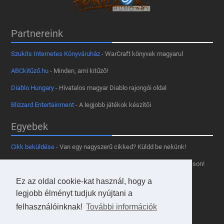
Partnereink
Szukits Internetes Könyváruház
- WarCraft könyvek magyarul
ABCkitűző.hu
- Minden, ami kitűző!
Diablo Hungary
- Hivatalos magyar Diablo rajongói oldal
Blizzard Entertainment
- A legjobb játékok készítői
Egyebek
Cikk beküldése
- Van egy nagyszerű cikked? Küldd be nekünk!
Támogass minket
- Tetszik az oldal? Segíts, hogy fennmaradhasson!
Kapcsolat, médiaajánlat
- Lépj velünk kapcsolatba!
Ez az oldal cookie-kat használ, hogy a
legjobb élményt tudjuk nyújtani a
Használd a tooltipünket
- A saját oldaladon is!
felhasználóinknak!
További információk
Adatvédelmi szabályzat
- A felhasználókért!