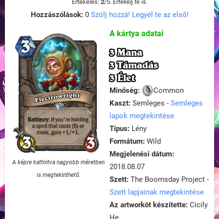
Értékelés:
2
/
5
.
Értékelj te is.
Hozzászólások:
0
Szólj hozzá! Legyél te az első!
A kártya adatai
3 Mana
3 Támadás
3 Élet
Minőség:
Common
Kaszt:
Semleges -
Semleges
lapok megtekintése
Típus:
Lény
Formátum:
Wild
Megjelenési dátum:
A képre kattintva nagyobb méretben
2018.08.07
is megtekinthető.
Szett:
The Boomsday Project -
Szett lapjainak megtekintése
Az artworköt készítette:
Cicily
He