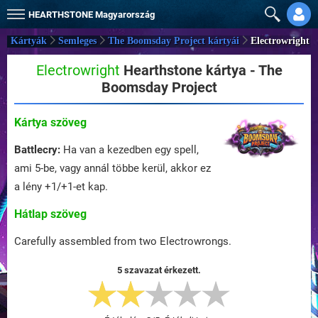
HEARTHSTONE
Magyarország
Kártyák
Semleges
The Boomsday Project kártyái
Electrowright
Electrowright
Hearthstone kártya - The
Boomsday Project
Kártya szöveg
Battlecry:
Ha van a kezedben egy spell,
ami 5-be, vagy annál többe kerül, akkor ez
a lény +1/+1-et kap.
Hátlap szöveg
Carefully assembled from two Electrowrongs.
5 szavazat érkezett.