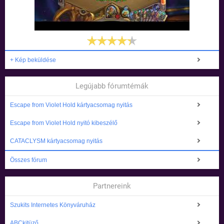
+ Kép beküldése
Legújabb fórumtémák
Escape from Violet Hold kártyacsomag nyitás
Escape from Violet Hold nyitó kibeszélő
CATACLYSM kártyacsomag nyitás
Összes fórum
Partnereink
Szukits Internetes Könyváruház
ABCkitüző