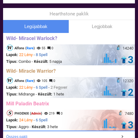
Hearthstone paklik
Legújabbak
Legjobbak
Wild- Miracel Warlock?
14240
Alfons (
Rare
)
55
0
Lapok:
22 Lény
-
8 Spell
3
Típus:
Combo -
Készült:
5 napja
Wild- Miracle Warrior?
12320
Alfons (
Rare
)
105
0
Lapok:
22 Lény
-
6 Spell
-
2 Fegyver
2
Típus:
Midrange -
Készült:
1 hete
Mill Paladin Beatrix
7480
PHOENIX (
Admin
)
219
0
Lapok:
24 Lény
-
6 Spell
3
Típus:
Aggro -
Készült:
3 hete
Összes pakli