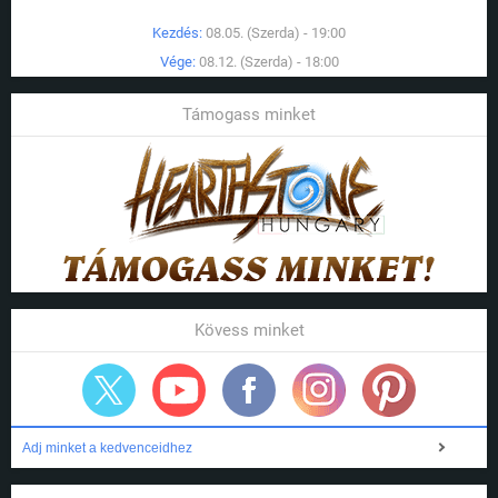
Kezdés:
08.05. (Szerda) - 19:00
Vége:
08.12. (Szerda) - 18:00
Támogass minket
Kövess minket
Adj minket a kedvenceidhez