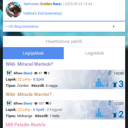
darkonee (
Golden
Rare
)
| 2025.09.23 13:44
Hallow's End (esemény)
+ HS Blog beküldése
Hearthstone paklik
Legújabbak
Legjobbak
Wild- Miracel Warlock?
14240
Alfons (
Rare
)
57
0
Lapok:
22 Lény
-
8 Spell
3
Típus:
Combo -
Készült:
6 napja
Wild- Miracle Warrior?
12320
Alfons (
Rare
)
107
0
Lapok:
22 Lény
-
6 Spell
-
2 Fegyver
2
Típus:
Midrange -
Készült:
1 hete
Mill Paladin Beatrix