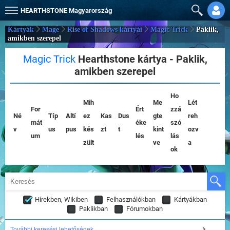
HEARTHSTONE
Magyarország
Kártyák
Mage
Rise of Shadows kártyái
Magic Trick
Paklik,
amikben szerepel
Magic Trick
Hearthstone kártya - Paklik,
amikben szerepel
Ho
Mih
Me
Lét
For
Ért
zzá
Né
Típ
Altí
ez
Kas
Dus
gte
reh
mát
éke
szó
v
us
pus
kés
zt
t
kint
ozv
um
lés
lás
zült
ve
a
ok
Hírekben, Wikiben
Felhasználókban
Kártyákban
Paklikban
Fórumokban
További keresési lehetőségek