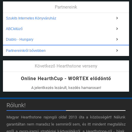
Partnereink
Szukits Internetes Könyváruház
ABCkitüző
Diablo - Hungary
Partnereinkről bővebben
Következő Hearthstone verseny
Online HearthCup - WORTEX elődöntő
A jelentkezés lezárult, kezdés hamarosan!
Rólunk!
Magyar Hearthstone​ rajongói oldal 2013 óta a közösségért! Nálunk
garantáltan nem maradsz le semmiről sem, és itt mindent megtalálsz
erről a gyors-iramú stratégiai kártyajátékról, a Hearthstone-ról - hírek,