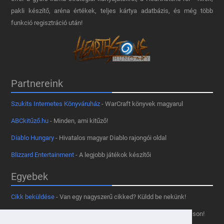
pakli készítő, aréna értékek, teljes kártya adatbázis, és még több
funkció regisztráció után!
Partnereink
Szukits Internetes Könyváruház
- WarCraft könyvek magyarul
ABCkitűző.hu
- Minden, ami kitűző!
Diablo Hungary
- Hivatalos magyar Diablo rajongói oldal
Blizzard Entertainment
- A legjobb játékok készítői
Egyebek
Cikk beküldése
- Van egy nagyszerű cikked? Küldd be nekünk!
Támogass minket
- Tetszik az oldal? Segíts, hogy fennmaradhasson!