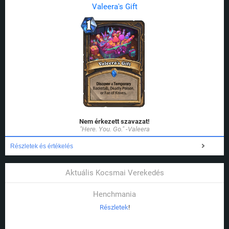
Valeera's Gift
Nem érkezett szavazat!
"Here. You. Go." -Valeera
Részletek és értékelés
Aktuális Kocsmai Verekedés
Henchmania
Részletek
!