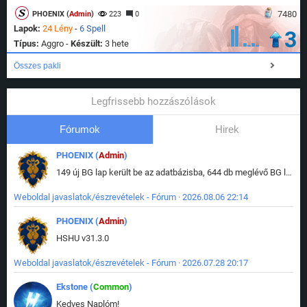
7480
PHOENIX (
Admin
)
223
0
Lapok:
24 Lény
-
6 Spell
3
Típus:
Aggro -
Készült:
3 hete
Összes pakli
Legfrissebb hozzászólások
Fórumok
Hirek
PHOENIX (
Admin
)
149 új BG lap került be az adatbázisba, 644 db meglévő BG lap módosult, bekerültek az új képek a megváltozott lapokhoz is.
Weboldal javaslatok/észrevételek - Fórum · 2026.08.06 22:14
PHOENIX (
Admin
)
HSHU v31.3.0
Weboldal javaslatok/észrevételek - Fórum · 2026.07.28 20:17
Ekstone (
Common
)
Kedves Naplóm!