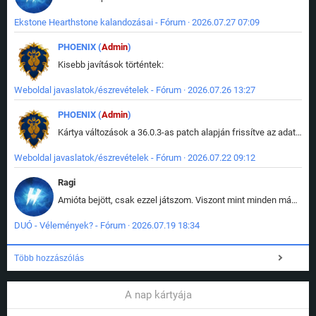
Ekstone Hearthstone kalandozásai - Fórum · 2026.07.27 07:09
PHOENIX (
Admin
)
Kisebb javítások történtek:
Weboldal javaslatok/észrevételek - Fórum · 2026.07.26 13:27
PHOENIX (
Admin
)
Kártya változások a 36.0.3-as patch alapján frissítve az adatbázisban (képek is cserélve).
Weboldal javaslatok/észrevételek - Fórum · 2026.07.22 09:12
Ragi
Amióta bejött, csak ezzel játszom. Viszont mint minden más - akár az alapjáték is, ez is baromira összetett lett. Néha már pár kör után is esélytelen az egész. Vagy irreállisan túltápol valaki, vagy lelép a partner, vagy csak hülye mint a segg. És amikor eljönne az én időm, na akkor jön el mindenki másé is. Engem jobban érdekelne, hogy ki milyen ratingen szokott játszani. Na ez lenne egy érdekes adat.
DUÓ - Vélemények? - Fórum · 2026.07.19 18:34
Több hozzászólás
A nap kártyája