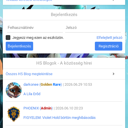
Bejelentkezés
Jegyezz meg ezen az eszközön.
Elfelejtett jelszó
Regisztráció
HS Blogok - A közösség hírei
Összes HS Blog megtekintése
darkonee (
Golden
Rare
)
| 2026.06.29 10:53
A Lila Erőd
PHOENIX (
Admin
)
| 2026.06.10 20:23
FIGYELEM: Violet Hold börtön meghibásodás