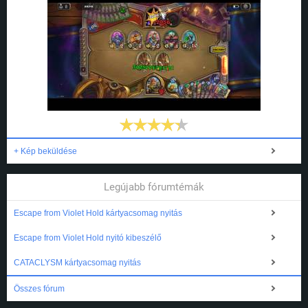
+ Kép beküldése
Legújabb fórumtémák
Escape from Violet Hold kártyacsomag nyitás
Escape from Violet Hold nyitó kibeszélő
CATACLYSM kártyacsomag nyitás
Összes fórum