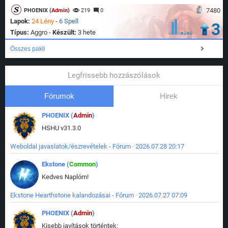
7480
PHOENIX (
Admin
)
219
0
Lapok:
24 Lény
-
6 Spell
3
Típus:
Aggro -
Készült:
3 hete
Összes pakli
Legfrissebb hozzászólások
Fórumok
Hirek
PHOENIX (
Admin
)
HSHU v31.3.0
Weboldal javaslatok/észrevételek - Fórum · 2026.07.28 20:17
Ekstone (
Common
)
Kedves Naplóm!
Ekstone Hearthstone kalandozásai - Fórum · 2026.07.27 07:09
PHOENIX (
Admin
)
Kisebb javítások történtek: