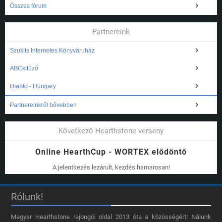
Összes fórum
Partnereink
Szukits Internetes Könyváruház
ABCkitüző
Diablo - Hungary
Partnereinkről bővebben
Következő Hearthstone verseny
Online HearthCup - WORTEX elődöntő
A jelentkezés lezárult, kezdés hamarosan!
Rólunk!
Magyar Hearthstone​ rajongói oldal 2013 óta a közösségért! Nálunk