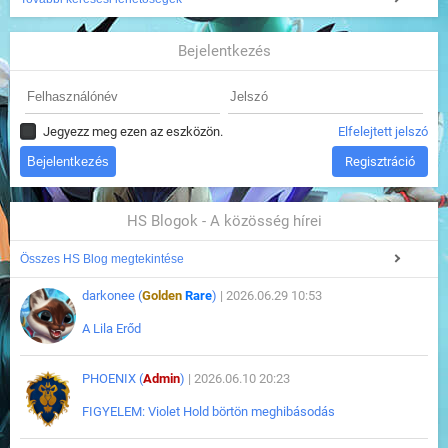
Bejelentkezés
Jegyezz meg ezen az eszközön.
Elfelejtett jelszó
Regisztráció
HS Blogok - A közösség hírei
Összes HS Blog megtekintése
darkonee (
Golden
Rare
)
| 2026.06.29 10:53
A Lila Erőd
PHOENIX (
Admin
)
| 2026.06.10 20:23
FIGYELEM: Violet Hold börtön meghibásodás