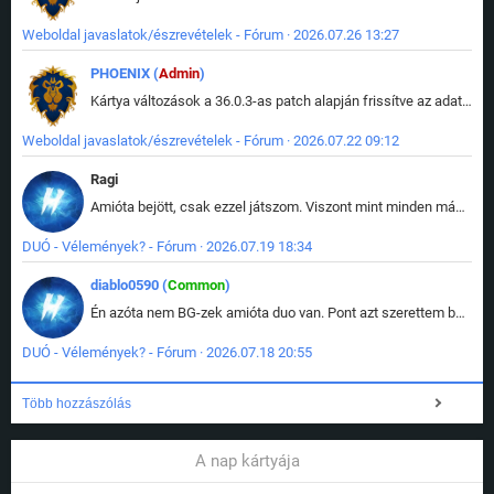
Weboldal javaslatok/észrevételek - Fórum · 2026.07.26 13:27
PHOENIX (
Admin
)
Kártya változások a 36.0.3-as patch alapján frissítve az adatbázisban (képek is cserélve).
Weboldal javaslatok/észrevételek - Fórum · 2026.07.22 09:12
Ragi
Amióta bejött, csak ezzel játszom. Viszont mint minden más - akár az alapjáték is, ez is baromira összetett lett. Néha már pár kör után is esélytelen az egész. Vagy irreállisan túltápol valaki, vagy lelép a partner, vagy csak hülye mint a segg. És amikor eljönne az én időm, na akkor jön el mindenki másé is. Engem jobban érdekelne, hogy ki milyen ratingen szokott játszani. Na ez lenne egy érdekes adat.
DUÓ - Vélemények? - Fórum · 2026.07.19 18:34
diablo0590 (
Common
)
Én azóta nem BG-zek amióta duo van. Pont azt szerettem benne, hogy rajtam múlik mi történik, nem pedig a társamon. Kérem vissza a régi BG-t :D
DUÓ - Vélemények? - Fórum · 2026.07.18 20:55
Több hozzászólás
A nap kártyája