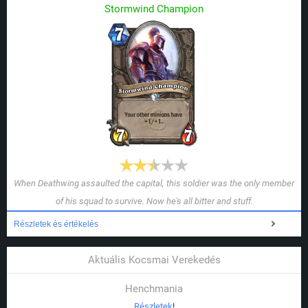
Stormwind Champion
When Deathwing assaulted the capital, this soldier was the only member
of his squad to survive. Now he's all bitter and stuff.
Részletek és értékelés
Aktuális Kocsmai Verekedés
Henchmania
Részletek
!