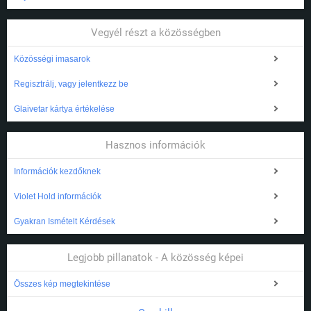
Vegyél részt a közösségben
Közösségi imasarok
Regisztrálj, vagy jelentkezz be
Glaivetar kártya értékelése
Hasznos információk
Információk kezdőknek
Violet Hold információk
Gyakran Ismételt Kérdések
Legjobb pillanatok - A közösség képei
Összes kép megtekintése