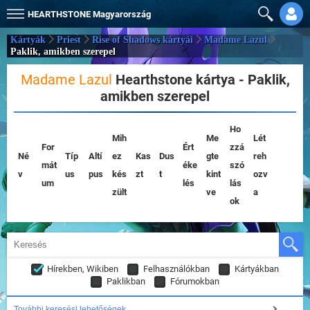
HEARTHSTONE
Magyarország
Kártyák
Priest
Rise of Shadows kártyái
Madame Lazul
Paklik, amikben szerepel
Madame Lazul
Hearthstone kártya - Paklik,
amikben szerepel
Ho
Mih
Me
Lét
For
Ért
zzá
Né
Típ
Altí
ez
Kas
Dus
gte
reh
mát
éke
szó
v
us
pus
kés
zt
t
kint
ozv
um
lés
lás
zült
ve
a
ok
Hírekben, Wikiben
Felhasználókban
Kártyákban
Paklikban
Fórumokban
További keresési lehetőségek