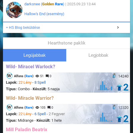
darkonee (
Golden
Rare
)
| 2025.09.23 13:44
Hallow's End (esemény)
+ HS Blog beküldése
Hearthstone paklik
Legújabbak
Legjobbak
Wild- Miracel Warlock?
14240
Alfons (
Rare
)
51
0
Lapok:
22 Lény
-
8 Spell
2
Típus:
Combo -
Készült:
5 napja
Wild- Miracle Warrior?
12320
Alfons (
Rare
)
105
0
Lapok:
22 Lény
-
6 Spell
-
2 Fegyver
2
Típus:
Midrange -
Készült:
1 hete
Mill Paladin Beatrix