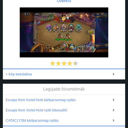
Overkill
+ Kép beküldése
Legújabb fórumtémák
Escape from Violet Hold kártyacsomag nyitás
Escape from Violet Hold nyitó kibeszélő
CATACLYSM kártyacsomag nyitás