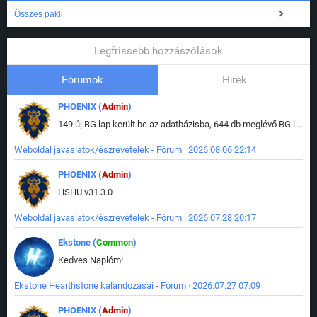
Összes pakli
Legfrissebb hozzászólások
Fórumok
Hirek
PHOENIX (
Admin
)
149 új BG lap került be az adatbázisba, 644 db meglévő BG lap módosult, bekerültek az új képek a megváltozott lapokhoz is.
Weboldal javaslatok/észrevételek - Fórum · 2026.08.06 22:14
PHOENIX (
Admin
)
HSHU v31.3.0
Weboldal javaslatok/észrevételek - Fórum · 2026.07.28 20:17
Ekstone (
Common
)
Kedves Naplóm!
Ekstone Hearthstone kalandozásai - Fórum · 2026.07.27 07:09
PHOENIX (
Admin
)