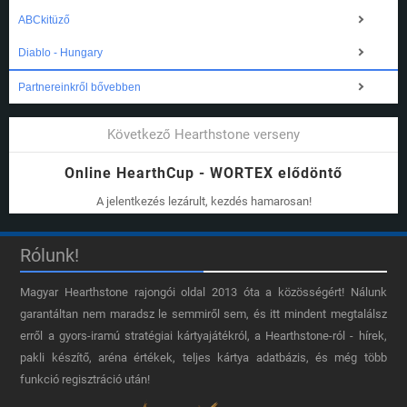
ABCkitüző
Diablo - Hungary
Partnereinkről bővebben
Következő Hearthstone verseny
Online HearthCup - WORTEX elődöntő
A jelentkezés lezárult, kezdés hamarosan!
Rólunk!
Magyar Hearthstone​ rajongói oldal 2013 óta a közösségért! Nálunk
garantáltan nem maradsz le semmiről sem, és itt mindent megtalálsz
erről a gyors-iramú stratégiai kártyajátékról, a Hearthstone-ról - hírek,
pakli készítő, aréna értékek, teljes kártya adatbázis, és még több
funkció regisztráció után!