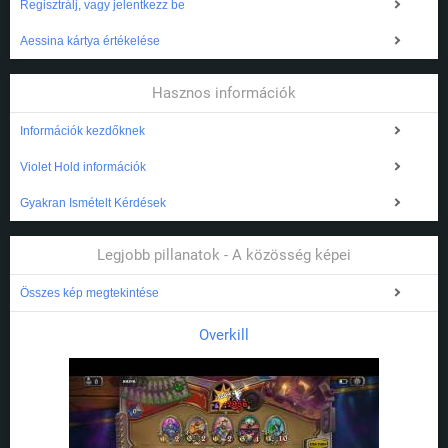
Regisztrálj, vagy jelentkezz be
Aessina kártya értékelése
Hasznos információk
Információk kezdőknek
Violet Hold információk
Gyakran Ismételt Kérdések
Legjobb pillanatok - A közösség képei
Összes kép megtekintése
Overkill