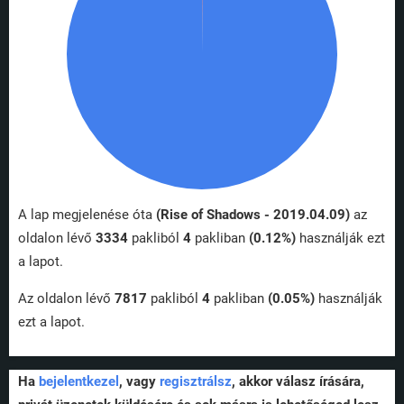
A lap megjelenése óta
(Rise of Shadows - 2019.04.09)
az
oldalon lévő
3334
pakliból
4
pakliban
(0.12%)
használják ezt
a lapot.
Az oldalon lévő
7817
pakliból
4
pakliban
(0.05%)
használják
ezt a lapot.
Ha
bejelentkezel
, vagy
regisztrálsz
, akkor válasz írására,