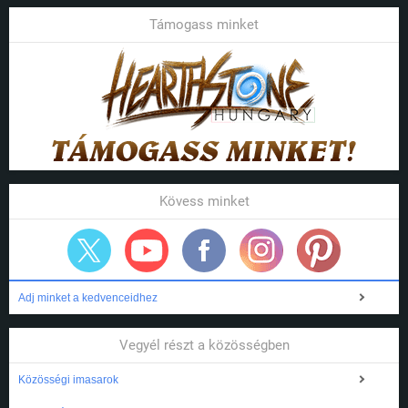
Támogass minket
Kövess minket
Adj minket a kedvenceidhez
Vegyél részt a közösségben
Közösségi imasarok