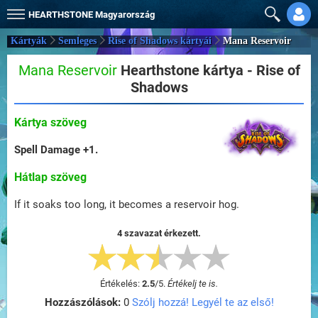
HEARTHSTONE
Magyarország
Kártyák
Semleges
Rise of Shadows kártyái
Mana Reservoir
Mana Reservoir
Hearthstone kártya - Rise of
Shadows
Kártya szöveg
Spell Damage +1.
Hátlap szöveg
If it soaks too long, it becomes a reservoir hog.
4 szavazat érkezett.
Értékelés:
2.5
/
5
.
Értékelj te is.
Hozzászólások:
0
Szólj hozzá! Legyél te az első!