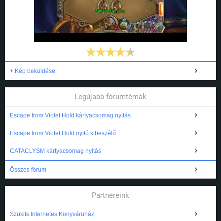
+ Kép beküldése
Legújabb fórumtémák
Escape from Violet Hold kártyacsomag nyitás
Escape from Violet Hold nyitó kibeszélő
CATACLYSM kártyacsomag nyitás
Összes fórum
Partnereink
Szukits Internetes Könyváruház