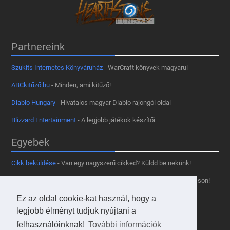
Partnereink
Szukits Internetes Könyváruház
- WarCraft könyvek magyarul
ABCkitűző.hu
- Minden, ami kitűző!
Diablo Hungary
- Hivatalos magyar Diablo rajongói oldal
Blizzard Entertainment
- A legjobb játékok készítői
Egyebek
Cikk beküldése
- Van egy nagyszerű cikked? Küldd be nekünk!
Támogass minket
- Tetszik az oldal? Segíts, hogy fennmaradhasson!
Kapcsolat, médiaajánlat
- Lépj velünk kapcsolatba!
Ez az oldal cookie-kat használ, hogy a
legjobb élményt tudjuk nyújtani a
Használd a tooltipünket
- A saját oldaladon is!
felhasználóinknak!
További információk