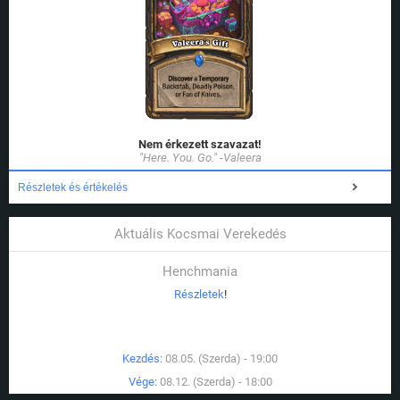
Nem érkezett szavazat!
"Here. You. Go." -Valeera
Részletek és értékelés
Aktuális Kocsmai Verekedés
Henchmania
Részletek
!
Kezdés:
08.05. (Szerda) - 19:00
Vége:
08.12. (Szerda) - 18:00