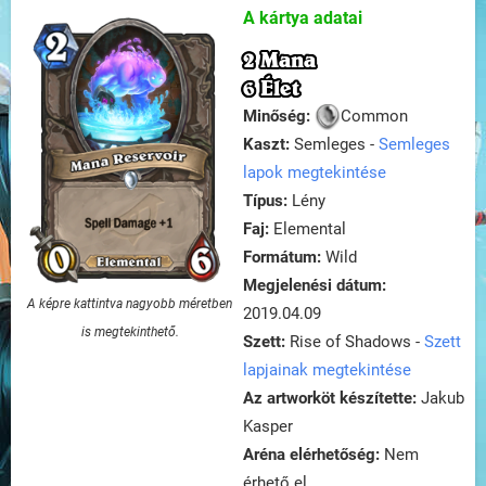
A kártya adatai
2 Mana
6 Élet
Minőség:
Common
Kaszt:
Semleges -
Semleges
lapok megtekintése
Típus:
Lény
Faj:
Elemental
Formátum:
Wild
Megjelenési dátum:
A képre kattintva nagyobb méretben
2019.04.09
is megtekinthető.
Szett:
Rise of Shadows -
Szett
lapjainak megtekintése
Az artworköt készítette:
Jakub
Kasper
Aréna elérhetőség:
Nem
érhető el