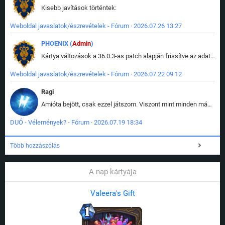
Kisebb javítások történtek:
Weboldal javaslatok/észrevételek - Fórum · 2026.07.26 13:27
PHOENIX (
Admin
)
Kártya változások a 36.0.3-as patch alapján frissítve az adatbázisban (képek is cserélve).
Weboldal javaslatok/észrevételek - Fórum · 2026.07.22 09:12
Ragi
Amióta bejött, csak ezzel játszom. Viszont mint minden más - akár az alapjáték is, ez is baromira összetett lett. Néha már pár kör után is esélytelen az egész. Vagy irreállisan túltápol valaki, vagy lelép a partner, vagy csak hülye mint a segg. És amikor eljönne az én időm, na akkor jön el mindenki másé is. Engem jobban érdekelne, hogy ki milyen ratingen szokott játszani. Na ez lenne egy érdekes adat.
DUÓ - Vélemények? - Fórum · 2026.07.19 18:34
Több hozzászólás
A nap kártyája
Valeera's Gift