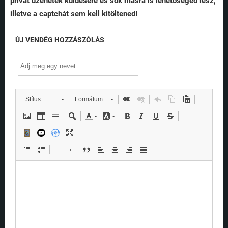
privát üzenetek küldésére és sok másra is lehetőséged lesz,
illetve a captchát sem kell kitöltened!
ÚJ VENDÉG HOZZÁSZÓLÁS
Stílus
Formátum