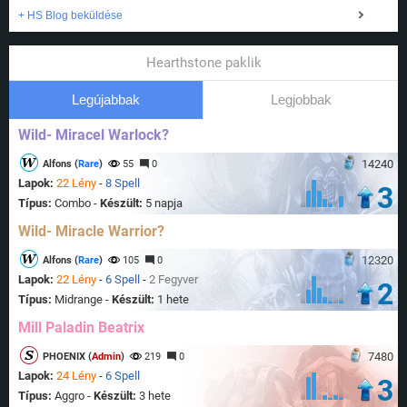
+ HS Blog beküldése
Hearthstone paklik
Legújabbak
Legjobbak
Wild- Miracel Warlock?
14240
Alfons (
Rare
)
55
0
Lapok:
22 Lény
-
8 Spell
3
Típus:
Combo -
Készült:
5 napja
Wild- Miracle Warrior?
12320
Alfons (
Rare
)
105
0
Lapok:
22 Lény
-
6 Spell
-
2 Fegyver
2
Típus:
Midrange -
Készült:
1 hete
Mill Paladin Beatrix
7480
PHOENIX (
Admin
)
219
0
Lapok:
24 Lény
-
6 Spell
3
Típus:
Aggro -
Készült:
3 hete