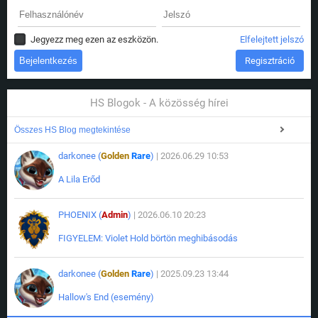
Jegyezz meg ezen az eszközön.
Elfelejtett jelszó
Regisztráció
HS Blogok - A közösség hírei
Összes HS Blog megtekintése
darkonee (
Golden
Rare
)
| 2026.06.29 10:53
A Lila Erőd
PHOENIX (
Admin
)
| 2026.06.10 20:23
FIGYELEM: Violet Hold börtön meghibásodás
darkonee (
Golden
Rare
)
| 2025.09.23 13:44
Hallow's End (esemény)