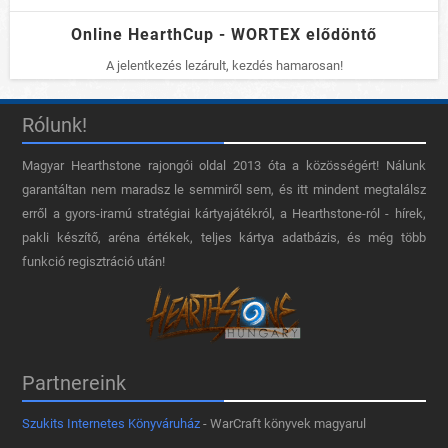
Online HearthCup - WORTEX elődöntő
A jelentkezés lezárult, kezdés hamarosan!
Rólunk!
Magyar Hearthstone​ rajongói oldal 2013 óta a közösségért! Nálunk
garantáltan nem maradsz le semmiről sem, és itt mindent megtalálsz
erről a gyors-iramú stratégiai kártyajátékról, a Hearthstone-ról - hírek,
pakli készítő, aréna értékek, teljes kártya adatbázis, és még több
funkció regisztráció után!
Partnereink
Szukits Internetes Könyváruház
- WarCraft könyvek magyarul