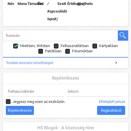
Név
Mana
Támadás
Élet
/
Szett
Értékelés
gyujtheto
Kapcsolódó
lapok)
Hírekben, Wikiben
Felhasználókban
Kártyákban
Paklikban
Fórumokban
További keresési lehetőségek
Bejelentkezés
Jegyezz meg ezen az eszközön.
Elfelejtett jelszó
Regisztráció
HS Blogok - A közösség hírei