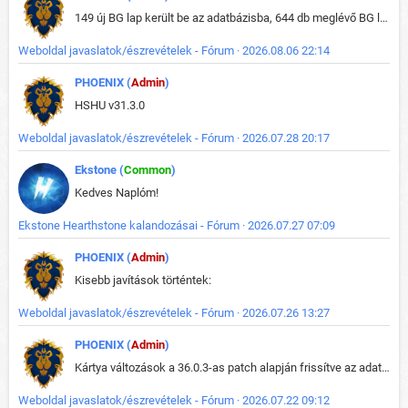
149 új BG lap került be az adatbázisba, 644 db meglévő BG lap módosult, bekerültek az új képek a megváltozott lapokhoz is.
Weboldal javaslatok/észrevételek - Fórum · 2026.08.06 22:14
PHOENIX (
Admin
)
HSHU v31.3.0
Weboldal javaslatok/észrevételek - Fórum · 2026.07.28 20:17
Ekstone (
Common
)
Kedves Naplóm!
Ekstone Hearthstone kalandozásai - Fórum · 2026.07.27 07:09
PHOENIX (
Admin
)
Kisebb javítások történtek:
Weboldal javaslatok/észrevételek - Fórum · 2026.07.26 13:27
PHOENIX (
Admin
)
Kártya változások a 36.0.3-as patch alapján frissítve az adatbázisban (képek is cserélve).
Weboldal javaslatok/észrevételek - Fórum · 2026.07.22 09:12