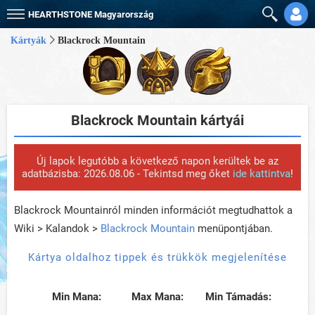
HEARTHSTONE
Magyarország
Kártyák
Blackrock Mountain
Blackrock Mountain kártyái
Új lapok legutóbb a következő napon kerültek be az
adatbázisba: 2026.08.06 - Tekintsd meg őket
ide kattintva
!
Blackrock Mountainról minden információt megtudhattok a
Wiki > Kalandok >
Blackrock Mountain
menüpontjában.
Kártya oldalhoz tippek és trükkök megjelenítése
Min Mana:
Max Mana:
Min Támadás: