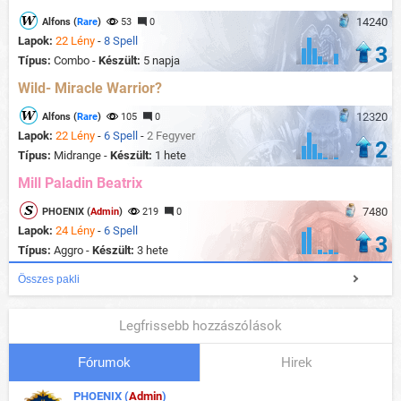
14240
Alfons (
Rare
)
53
0
Lapok:
22 Lény
-
8 Spell
3
Típus:
Combo -
Készült:
5 napja
Wild- Miracle Warrior?
12320
Alfons (
Rare
)
105
0
Lapok:
22 Lény
-
6 Spell
-
2 Fegyver
2
Típus:
Midrange -
Készült:
1 hete
Mill Paladin Beatrix
7480
PHOENIX (
Admin
)
219
0
Lapok:
24 Lény
-
6 Spell
3
Típus:
Aggro -
Készült:
3 hete
Összes pakli
Legfrissebb hozzászólások
Fórumok
Hirek
PHOENIX (
Admin
)