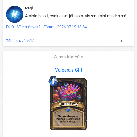
Ragi
Amióta bejött, csak ezzel játszom. Viszont mint minden más - akár az alapjáték is, ez is baromira összetett lett. Néha már pár kör után is esélytelen az egész. Vagy irreállisan túltápol valaki, vagy lelép a partner, vagy csak hülye mint a segg. És amikor eljönne az én időm, na akkor jön el mindenki másé is. Engem jobban érdekelne, hogy ki milyen ratingen szokott játszani. Na ez lenne egy érdekes adat.
DUÓ - Vélemények? - Fórum · 2026.07.19 18:34
Több hozzászólás
A nap kártyája
Valeera's Gift