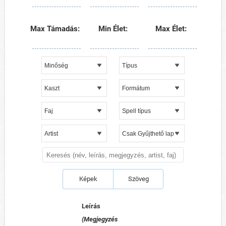
Max Támadás:
Min Élet:
Max Élet:
Képek
Szöveg
Leírás
(Megjegyzés