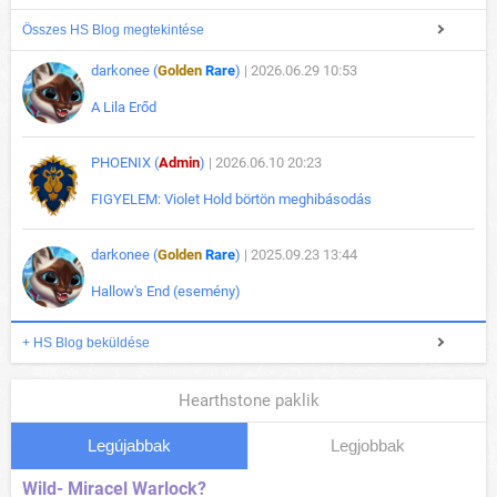
Összes HS Blog megtekintése
darkonee (
Golden
Rare
)
| 2026.06.29 10:53
A Lila Erőd
PHOENIX (
Admin
)
| 2026.06.10 20:23
FIGYELEM: Violet Hold börtön meghibásodás
darkonee (
Golden
Rare
)
| 2025.09.23 13:44
Hallow's End (esemény)
+ HS Blog beküldése
Hearthstone paklik
Legújabbak
Legjobbak
Wild- Miracel Warlock?