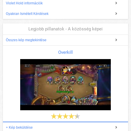
Violet Hold információk
Gyakran Ismételt Kérdések
Legjobb pillanatok - A közösség képei
Összes kép megtekintése
Overkill
+ Kép beküldése