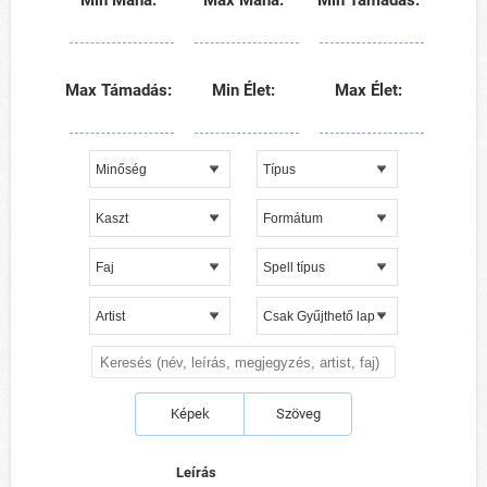
Min Mana:
Max Mana:
Min Támadás:
Max Támadás:
Min Élet:
Max Élet:
Képek
Szöveg
Leírás