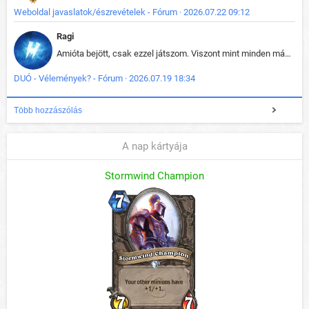
Weboldal javaslatok/észrevételek - Fórum · 2026.07.22 09:12
Ragi
Amióta bejött, csak ezzel játszom. Viszont mint minden más - akár az alapjáték is, ez is baromira összetett lett. Néha már pár kör után is esélytelen az egész. Vagy irreállisan túltápol valaki, vagy lelép a partner, vagy csak hülye mint a segg. És amikor eljönne az én időm, na akkor jön el mindenki másé is. Engem jobban érdekelne, hogy ki milyen ratingen szokott játszani. Na ez lenne egy érdekes adat.
DUÓ - Vélemények? - Fórum · 2026.07.19 18:34
Több hozzászólás
A nap kártyája
Stormwind Champion