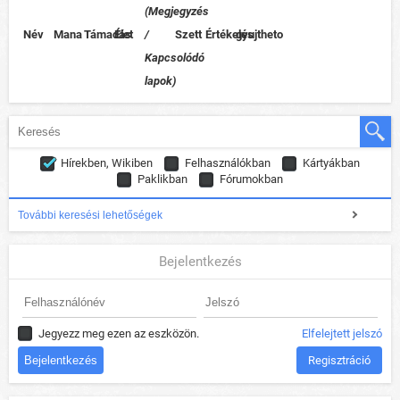
(Megjegyzés
Név
Mana
Támadás
Élet
/
Szett
Értékelés
gyujtheto
Kapcsolódó
lapok)
Hírekben, Wikiben
Felhasználókban
Kártyákban
Paklikban
Fórumokban
További keresési lehetőségek
Bejelentkezés
Jegyezz meg ezen az eszközön.
Elfelejtett jelszó
Regisztráció