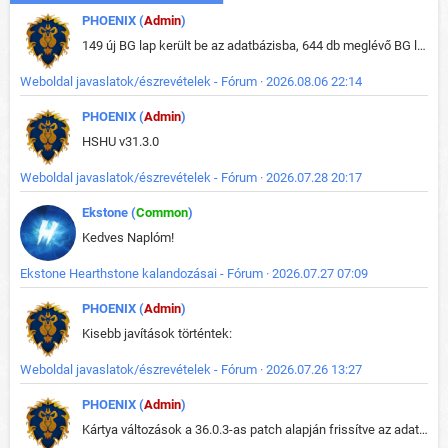
PHOENIX (
Admin
)
149 új BG lap került be az adatbázisba, 644 db meglévő BG lap módosult, bekerültek az új képek a megváltozott lapokhoz is.
Weboldal javaslatok/észrevételek - Fórum · 2026.08.06 22:14
PHOENIX (
Admin
)
HSHU v31.3.0
Weboldal javaslatok/észrevételek - Fórum · 2026.07.28 20:17
Ekstone (
Common
)
Kedves Naplóm!
Ekstone Hearthstone kalandozásai - Fórum · 2026.07.27 07:09
PHOENIX (
Admin
)
Kisebb javítások történtek:
Weboldal javaslatok/észrevételek - Fórum · 2026.07.26 13:27
PHOENIX (
Admin
)
Kártya változások a 36.0.3-as patch alapján frissítve az adatbázisban (képek is cserélve).