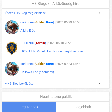
HS Blogok - A közösség hírei
Összes HS Blog megtekintése
darkonee (
Golden
Rare
)
| 2026.06.29 10:53
A Lila Erőd
PHOENIX (
Admin
)
| 2026.06.10 20:23
FIGYELEM: Violet Hold börtön meghibásodás
darkonee (
Golden
Rare
)
| 2025.09.23 13:44
Hallow's End (esemény)
+ HS Blog beküldése
Hearthstone paklik
Legújabbak
Legjobbak