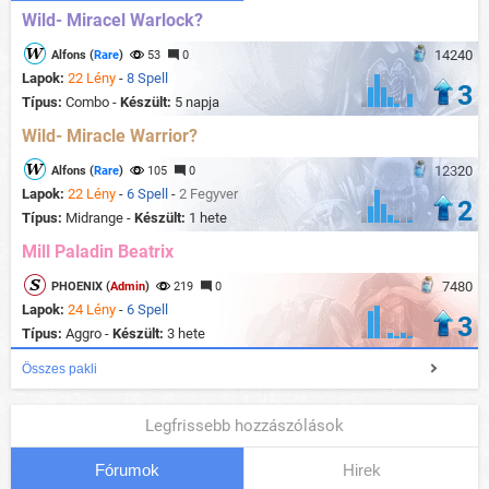
Wild- Miracel Warlock?
14240
Alfons (
Rare
)
53
0
Lapok:
22 Lény
-
8 Spell
3
Típus:
Combo -
Készült:
5 napja
Wild- Miracle Warrior?
12320
Alfons (
Rare
)
105
0
Lapok:
22 Lény
-
6 Spell
-
2 Fegyver
2
Típus:
Midrange -
Készült:
1 hete
Mill Paladin Beatrix
7480
PHOENIX (
Admin
)
219
0
Lapok:
24 Lény
-
6 Spell
3
Típus:
Aggro -
Készült:
3 hete
Összes pakli
Legfrissebb hozzászólások
Fórumok
Hirek