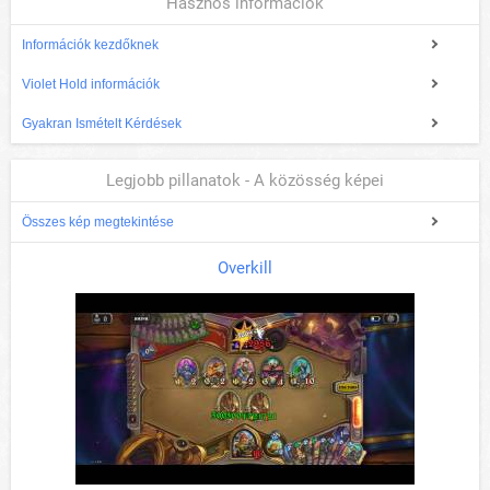
Hasznos információk
Információk kezdőknek
Violet Hold információk
Gyakran Ismételt Kérdések
Legjobb pillanatok - A közösség képei
Összes kép megtekintése
Overkill