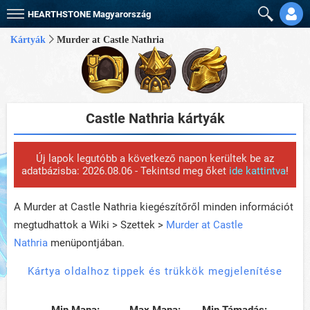
HEARTHSTONE
Magyarország
Kártyák
Murder at Castle Nathria
Castle Nathria kártyák
Új lapok legutóbb a következő napon kerültek be az
adatbázisba: 2026.08.06 - Tekintsd meg őket
ide kattintva
!
A Murder at Castle Nathria kiegészítőről minden információt
megtudhattok a Wiki > Szettek >
Murder at Castle
Nathria
menüpontjában.
Kártya oldalhoz tippek és trükkök megjelenítése