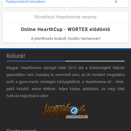
Partnereinkről bővebben
Következő Hearthstone verseny
Online HearthCup - WORTEX elődöntő
A jelentkezés lezárult, kezdés hamarosan!
Rólunk!
Magyar Hearthstone​ rajongói oldal 2013 óta a közösségért! Nálunk
garantáltan nem maradsz le semmiről sem, és itt mindent megtalálsz
erről a gyors-iramú stratégiai kártyajátékról, a Hearthstone-ról - hírek,
pakli készítő, aréna értékek, teljes kártya adatbázis, és még több
funkció regisztráció után!