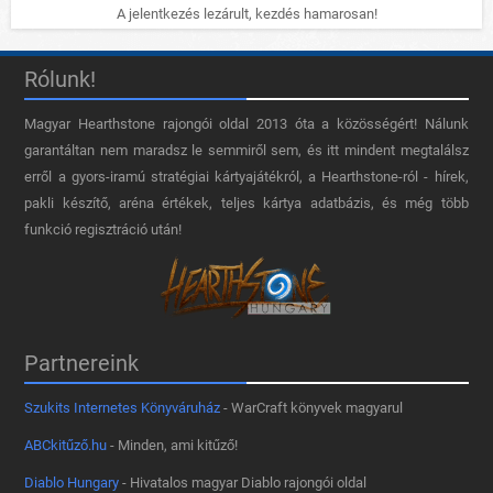
A jelentkezés lezárult, kezdés hamarosan!
Rólunk!
Magyar Hearthstone​ rajongói oldal 2013 óta a közösségért! Nálunk
garantáltan nem maradsz le semmiről sem, és itt mindent megtalálsz
erről a gyors-iramú stratégiai kártyajátékról, a Hearthstone-ról - hírek,
pakli készítő, aréna értékek, teljes kártya adatbázis, és még több
funkció regisztráció után!
Partnereink
Szukits Internetes Könyváruház
- WarCraft könyvek magyarul
ABCkitűző.hu
- Minden, ami kitűző!
Diablo Hungary
- Hivatalos magyar Diablo rajongói oldal