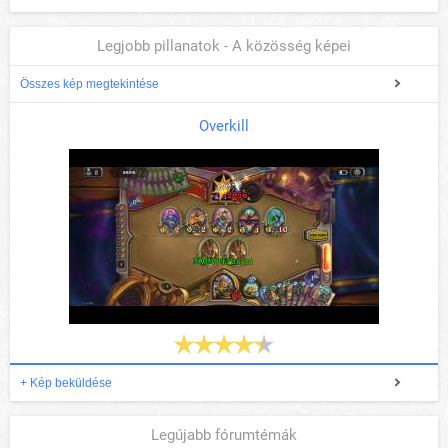
Legjobb pillanatok - A közösség képei
Összes kép megtekintése
Overkill
+ Kép beküldése
Legújabb fórumtémák