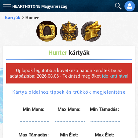
HEARTHSTONE
Magyarország
Kártyák
Hunter
Hunter
kártyák
Új lapok legutóbb a következő napon kerültek be az
adatbázisba: 2026.08.06 - Tekintsd meg őket
ide kattintva
!
Kártya oldalhoz tippek és trükkök megjelenítése
Min Mana:
Max Mana:
Min Támadás:
Max Támadás:
Min Élet:
Max Élet: