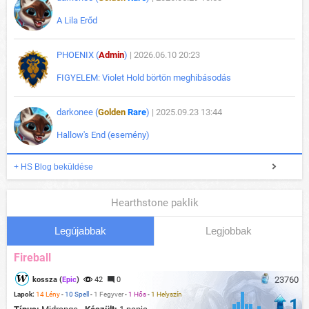
A Lila Erőd
PHOENIX (
Admin
)
| 2026.06.10 20:23
FIGYELEM: Violet Hold börtön meghibásodás
darkonee (
Golden
Rare
)
| 2025.09.23 13:44
Hallow's End (esemény)
+ HS Blog beküldése
Hearthstone paklik
Legújabbak
Legjobbak
Fireball
23760
kossza (
Epic
)
42
0
Lapok:
14 Lény
-
10 Spell
-
1 Fegyver
-
1 Hős
-
1 Helyszín
1