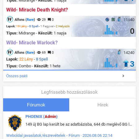
Típus:
Midrange -
Készült:
1 napja
Wild- Miracle Death Knight?
11840
Alfons (
Rare
)
29
0
Lapok:
19 Lény
-
8 Spell
-
1 Fegyver
-
2 Helyszín
0
Típus:
Midrange -
Készült:
1 napja
Wild- Miracle Warlock?
14240
Alfons (
Rare
)
69
0
Lapok:
22 Lény
-
8 Spell
3
Típus:
Combo -
Készült:
1 hete
Összes pakli
Legfrissebb hozzászólások
Fórumok
Hirek
PHOENIX (
Admin
)
149 új BG lap került be az adatbázisba, 644 db meglévő BG lap módosult, bekerültek az új képek a megváltozott lapokhoz is.
Weboldal javaslatok/észrevételek - Fórum · 2026.08.06 22:14