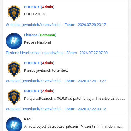
PHOENIX (
Admin
)
HSHU v31.3.0
Weboldal javaslatok/észrevételek - Fórum · 2026.07.28 20:17
Ekstone (
Common
)
Kedves Naplóm!
Ekstone Hearthstone kalandozásai - Fórum · 2026.07.27 07:09
PHOENIX (
Admin
)
Kisebb javítások történtek:
Weboldal javaslatok/észrevételek - Fórum · 2026.07.26 13:27
PHOENIX (
Admin
)
Kártya változások a 36.0.3-as patch alapján frissítve az adatbázisban (képek is cserélve).
Weboldal javaslatok/észrevételek - Fórum · 2026.07.22 09:12
Ragi
Amióta bejött, csak ezzel játszom. Viszont mint minden más - akár az alapjáték is, ez is baromira összetett lett. Néha már pár kör után is esélytelen az egész. Vagy irreállisan túltápol valaki, vagy lelép a partner, vagy csak hülye mint a segg. És amikor eljönne az én időm, na akkor jön el mindenki másé is. Engem jobban érdekelne, hogy ki milyen ratingen szokott játszani. Na ez lenne egy érdekes adat.