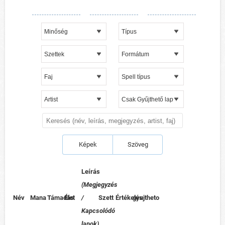
Képek
Szöveg
Leírás
(Megjegyzés
Név
Mana
Támadás
Élet
/
Szett
Értékelés
gyujtheto
Kapcsolódó
lapok)