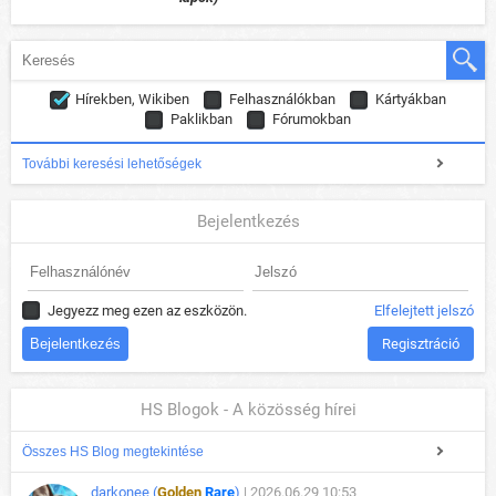
Hírekben, Wikiben
Felhasználókban
Kártyákban
Paklikban
Fórumokban
További keresési lehetőségek
Bejelentkezés
Jegyezz meg ezen az eszközön.
Elfelejtett jelszó
Regisztráció
HS Blogok - A közösség hírei
Összes HS Blog megtekintése
darkonee (
Golden
Rare
)
| 2026.06.29 10:53