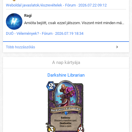
Weboldal javaslatok/észrevételek - Fórum · 2026.07.22 09:12
Ragi
Amióta bejött, csak ezzel játszom. Viszont mint minden más - akár az alapjáték is, ez is baromira összetett lett. Néha már pár kör után is esélytelen az egész. Vagy irreállisan túltápol valaki, vagy lelép a partner, vagy csak hülye mint a segg. És amikor eljönne az én időm, na akkor jön el mindenki másé is. Engem jobban érdekelne, hogy ki milyen ratingen szokott játszani. Na ez lenne egy érdekes adat.
DUÓ - Vélemények? - Fórum · 2026.07.19 18:34
Több hozzászólás
A nap kártyája
Darkshire Librarian