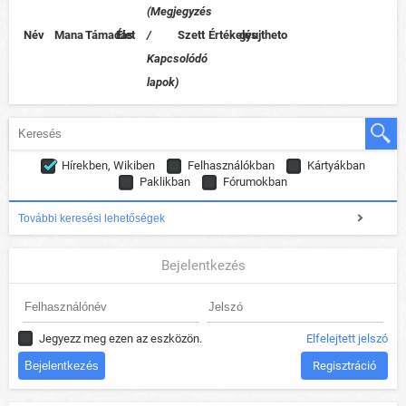
(Megjegyzés
Név
Mana
Támadás
Élet
/
Szett
Értékelés
gyujtheto
Kapcsolódó
lapok)
Hírekben, Wikiben
Felhasználókban
Kártyákban
Paklikban
Fórumokban
További keresési lehetőségek
Bejelentkezés
Jegyezz meg ezen az eszközön.
Elfelejtett jelszó
Regisztráció