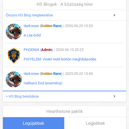
HS Blogok - A közösség hírei
Összes HS Blog megtekintése
darkonee (
Golden
Rare
)
| 2026.06.29 10:53
A Lila Erőd
PHOENIX (
Admin
)
| 2026.06.10 20:23
FIGYELEM: Violet Hold börtön meghibásodás
darkonee (
Golden
Rare
)
| 2025.09.23 13:44
Hallow's End (esemény)
+ HS Blog beküldése
Hearthstone paklik
Legújabbak
Legjobbak