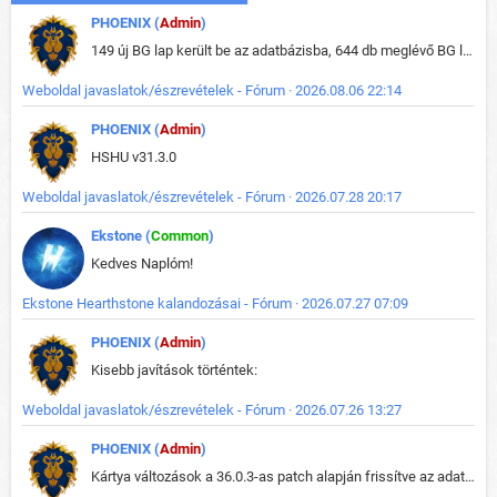
PHOENIX (
Admin
)
149 új BG lap került be az adatbázisba, 644 db meglévő BG lap módosult, bekerültek az új képek a megváltozott lapokhoz is.
Weboldal javaslatok/észrevételek - Fórum · 2026.08.06 22:14
PHOENIX (
Admin
)
HSHU v31.3.0
Weboldal javaslatok/észrevételek - Fórum · 2026.07.28 20:17
Ekstone (
Common
)
Kedves Naplóm!
Ekstone Hearthstone kalandozásai - Fórum · 2026.07.27 07:09
PHOENIX (
Admin
)
Kisebb javítások történtek:
Weboldal javaslatok/észrevételek - Fórum · 2026.07.26 13:27
PHOENIX (
Admin
)
Kártya változások a 36.0.3-as patch alapján frissítve az adatbázisban (képek is cserélve).