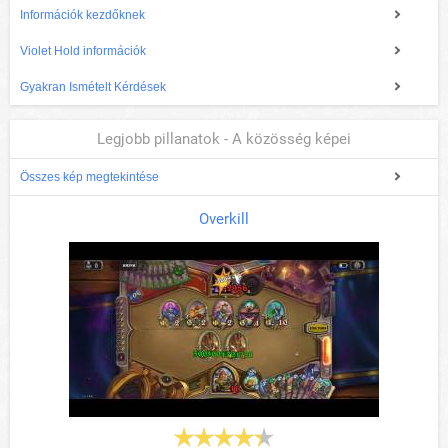
Információk kezdőknek
Violet Hold információk
Gyakran Ismételt Kérdések
Legjobb pillanatok - A közösség képei
Összes kép megtekintése
Overkill