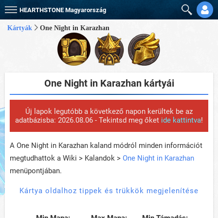
HEARTHSTONE
Magyarország
Kártyák
One Night in Karazhan
One Night in Karazhan kártyái
Új lapok legutóbb a következő napon kerültek be az
adatbázisba: 2026.08.06 - Tekintsd meg őket
ide kattintva
!
A One Night in Karazhan kaland módról minden információt
megtudhattok a Wiki > Kalandok >
One Night in Karazhan
menüpontjában.
Kártya oldalhoz tippek és trükkök megjelenítése