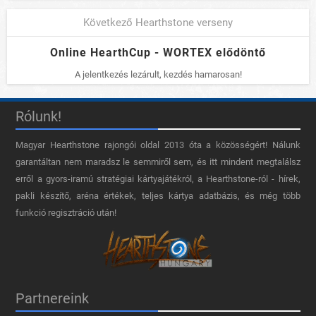
Következő Hearthstone verseny
Online HearthCup - WORTEX elődöntő
A jelentkezés lezárult, kezdés hamarosan!
Rólunk!
Magyar Hearthstone​ rajongói oldal 2013 óta a közösségért! Nálunk
garantáltan nem maradsz le semmiről sem, és itt mindent megtalálsz
erről a gyors-iramú stratégiai kártyajátékról, a Hearthstone-ról - hírek,
pakli készítő, aréna értékek, teljes kártya adatbázis, és még több
funkció regisztráció után!
Partnereink