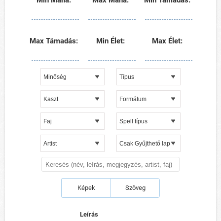
Min Mana:
Max Mana:
Min Támadás:
Max Támadás:
Min Élet:
Max Élet:
Képek
Szöveg
Leírás