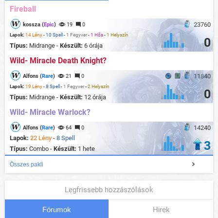
Fireball
23760
kossza (
Epic
)
19
0
Lapok:
14 Lény
-
10 Spell
-
1 Fegyver
-
1 Hős
-
1 Helyszín
0
Típus:
Midrange -
Készült:
6 órája
Wild- Miracle Death Knight?
11840
Alfons (
Rare
)
21
0
Lapok:
19 Lény
-
8 Spell
-
1 Fegyver
-
2 Helyszín
0
Típus:
Midrange -
Készült:
12 órája
Wild- Miracle Warlock?
14240
Alfons (
Rare
)
64
0
Lapok:
22 Lény
-
8 Spell
3
Típus:
Combo -
Készült:
1 hete
Összes pakli
Legfrissebb hozzászólások
Fórumok
Hirek