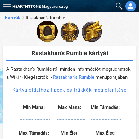
HEARTHSTONE
Magyarország
Kártyák
Rastakhan's Rumble
Rastakhan's Rumble kártyái
A Rastakhan's Rumble-ről minden információt megtudhattok
a Wiki > Kiegészítők >
Rastakhan's Rumble
menüpontjában.
Kártya oldalhoz tippek és trükkök megjelenítése
Min Mana:
Max Mana:
Min Támadás:
Max Támadás:
Min Élet:
Max Élet: