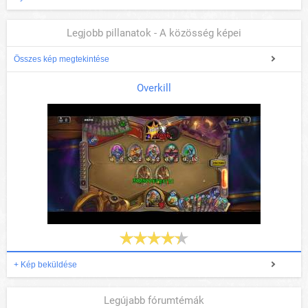
Legjobb pillanatok - A közösség képei
Összes kép megtekintése
Overkill
+ Kép beküldése
Legújabb fórumtémák