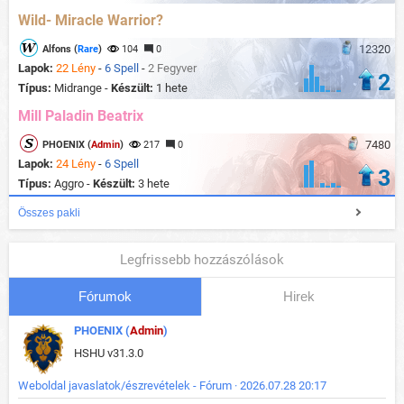
Wild- Miracle Warrior?
12320
Alfons (
Rare
)
104
0
Lapok:
22 Lény
-
6 Spell
-
2 Fegyver
2
Típus:
Midrange -
Készült:
1 hete
Mill Paladin Beatrix
7480
PHOENIX (
Admin
)
217
0
Lapok:
24 Lény
-
6 Spell
3
Típus:
Aggro -
Készült:
3 hete
Összes pakli
Legfrissebb hozzászólások
Fórumok
Hirek
PHOENIX (
Admin
)
HSHU v31.3.0
Weboldal javaslatok/észrevételek - Fórum · 2026.07.28 20:17