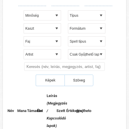
Képek
Szöveg
Leírás
(Megjegyzés
Név
Mana
Támadás
Élet
/
Szett
Értékelés
gyujtheto
Kapcsolódó
lapok)