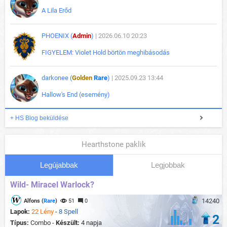
A Lila Erőd
PHOENIX (
Admin
)
| 2026.06.10 20:23
FIGYELEM: Violet Hold börtön meghibásodás
darkonee (
Golden
Rare
)
| 2025.09.23 13:44
Hallow's End (esemény)
+ HS Blog beküldése
Hearthstone paklik
Legújabbak
Legjobbak
Wild- Miracel Warlock?
14240
Alfons (
Rare
)
51
0
Lapok:
22 Lény
-
8 Spell
2
Típus:
Combo -
Készült:
4 napja