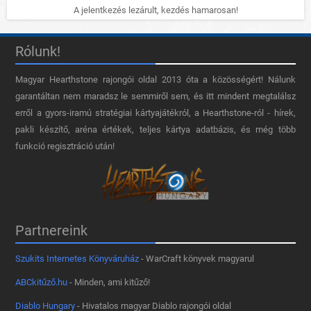
A jelentkezés lezárult, kezdés hamarosan!
Rólunk!
Magyar Hearthstone​ rajongói oldal 2013 óta a közösségért! Nálunk
garantáltan nem maradsz le semmiről sem, és itt mindent megtalálsz
erről a gyors-iramú stratégiai kártyajátékról, a Hearthstone-ról - hírek,
pakli készítő, aréna értékek, teljes kártya adatbázis, és még több
funkció regisztráció után!
Partnereink
Szukits Internetes Könyváruház
- WarCraft könyvek magyarul
ABCkitűző.hu
- Minden, ami kitűző!
Diablo Hungary
- Hivatalos magyar Diablo rajongói oldal