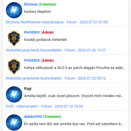
Ekstone (
Common
)
Kedves Naplóm!
Ekstone Hearthstone kalandozásai - Fórum · 2026.07.27 07:09
PHOENIX (
Admin
)
Kisebb javítások történtek:
Weboldal javaslatok/észrevételek - Fórum · 2026.07.26 13:27
PHOENIX (
Admin
)
Kártya változások a 36.0.3-as patch alapján frissítve az adatbázisban (képek is cserélve).
Weboldal javaslatok/észrevételek - Fórum · 2026.07.22 09:12
Ragi
Amióta bejött, csak ezzel játszom. Viszont mint minden más - akár az alapjáték is, ez is baromira összetett lett. Néha már pár kör után is esélytelen az egész. Vagy irreállisan túltápol valaki, vagy lelép a partner, vagy csak hülye mint a segg. És amikor eljönne az én időm, na akkor jön el mindenki másé is. Engem jobban érdekelne, hogy ki milyen ratingen szokott játszani. Na ez lenne egy érdekes adat.
DUÓ - Vélemények? - Fórum · 2026.07.19 18:34
diablo0590 (
Common
)
Én azóta nem BG-zek amióta duo van. Pont azt szerettem benne, hogy rajtam múlik mi történik, nem pedig a társamon. Kérem vissza a régi BG-t :D