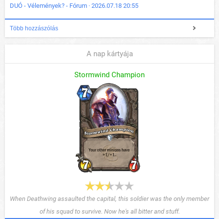
DUÓ - Vélemények? - Fórum · 2026.07.18 20:55
Több hozzászólás
A nap kártyája
Stormwind Champion
When Deathwing assaulted the capital, this soldier was the only member
of his squad to survive. Now he's all bitter and stuff.