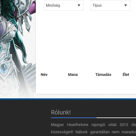
Név
Mana
Támadás
Élet
Rólunk!
Magyar Hearthstone​ rajongói oldal 2013 ót
közösségért! Nálunk garantáltan nem marads