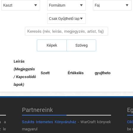
Képek
Szöveg
Leírás
(Megjegyzés
Szett
Értékelés
gyujtheto
/ Kapcsolódó
lapok)
Partnereink
E
a a
Szukits Internetes Könyváruház
- WarCraft könyvek
Cik
z le
magyarul
be 