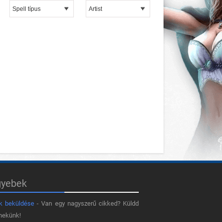
gyebek
k beküldése
- Van egy nagyszerű cikked? Küldd
nekünk!