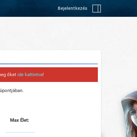
Bejelentkezés
 meg őket
ide kattintva
!
pontjában.
Max Élet: