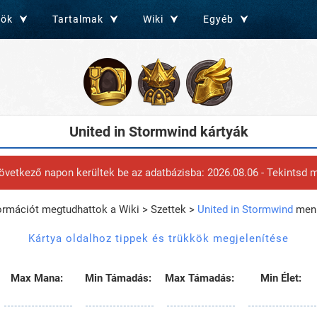
zök
Tartalmak
Wiki
Egyéb
United in Stormwind kártyák
következő napon kerültek be az adatbázisba: 2026.08.06 - Tekintsd
formációt megtudhattok a Wiki > Szettek >
United in Stormwind
menü
Kártya oldalhoz tippek és trükkök megjelenítése
Max Mana:
Min Támadás:
Max Támadás:
Min Élet: