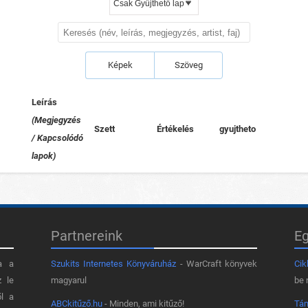
Képek
Szöveg
Leírás
(Megjegyzés
Szett
Értékelés
gyujtheto
/ Kapcsolódó
lapok)
Partnereink
E
a a
Szukits Internetes Könyváruház
- WarCraft könyvek
Cik
z le
magyarul
be 
ől a
ABCkitűző.hu
- Minden, ami kitűző!
Tá