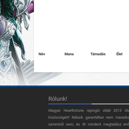
Név
Mana
Támadás
Élet
Rólunk!
Magyar Hearthstone​ rajongói oldal 2013 ót
közösségért! Nálunk garantáltan nem marads
semmiről sem, és itt mindent megtalálsz err