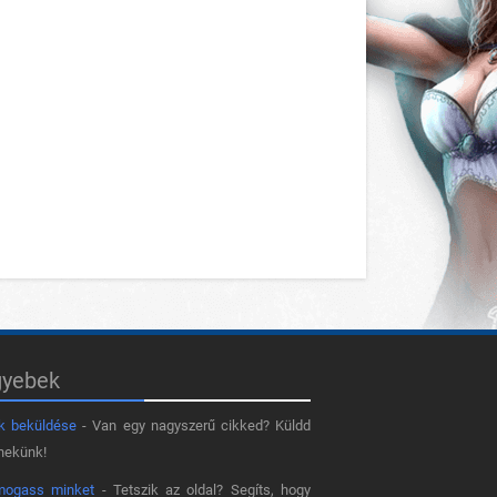
gyebek
k beküldése
- Van egy nagyszerű cikked? Küldd
nekünk!
mogass minket
- Tetszik az oldal? Segíts, hogy