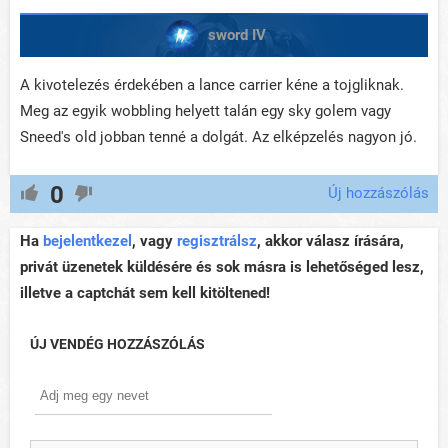
sword IV
A kivotelezés érdekében a lance carrier kéne a tojgliknak.
Meg az egyik wobbling helyett talán egy sky golem vagy
Sneed's old jobban tenné a dolgát. Az elképzelés nagyon jó.
0
Új hozzászólás
Ha
bejelentkezel
, vagy
regisztrálsz
, akkor válasz írására,
privát üzenetek küldésére és sok másra is lehetőséged lesz,
illetve a captchát sem kell kitöltened!
ÚJ VENDÉG HOZZÁSZÓLÁS