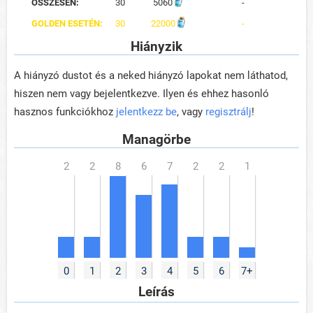
ÖSSZESEN:
30
5060
-
GOLDEN ESETÉN:
30
22000
-
Hiányzik
A hiányzó dustot és a neked hiányzó lapokat nem láthatod,
hiszen nem vagy bejelentkezve. Ilyen és ehhez hasonló
hasznos funkciókhoz
jelentkezz be
, vagy
regisztrálj
!
Managörbe
0
1
2
3
4
5
6
7+
Leírás