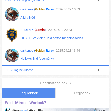
Összes HS Blog megtekintése
darkonee (
Golden
Rare
)
| 2026.06.29 10:53
A Lila Erőd
PHOENIX (
Admin
)
| 2026.06.10 20:23
FIGYELEM: Violet Hold börtön meghibásodás
darkonee (
Golden
Rare
)
| 2025.09.23 13:44
Hallow's End (esemény)
+ HS Blog beküldése
Hearthstone paklik
Legújabbak
Legjobbak
Wild- Miracel Warlock?
14240
Alfons (
Rare
)
57
0