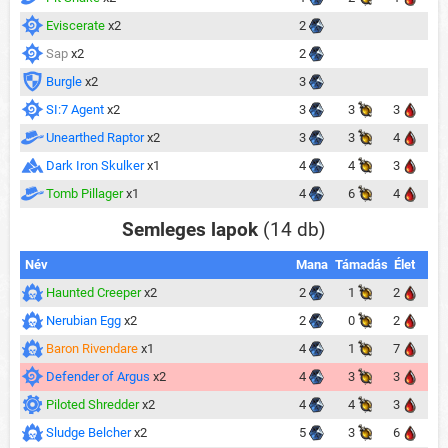
Eviscerate
x2
2
Sap
x2
2
Burgle
x2
3
SI:7 Agent
x2
3
3
3
Unearthed Raptor
x2
3
3
4
Dark Iron Skulker
x1
4
4
3
Tomb Pillager
x1
4
6
4
Semleges lapok
(14 db)
Név
Mana
Támadás
Élet
Haunted Creeper
x2
2
1
2
Nerubian Egg
x2
2
0
2
Baron Rivendare
x1
4
1
7
Defender of Argus
x2
4
3
3
Piloted Shredder
x2
4
4
3
Sludge Belcher
x2
5
3
6