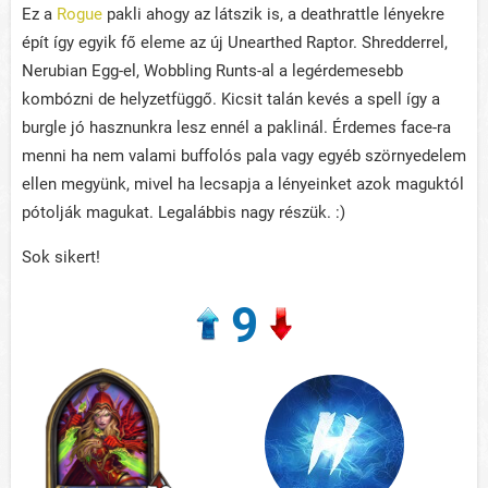
Ez a
Rogue
pakli ahogy az látszik is, a deathrattle lényekre
épít így egyik fő eleme az új Unearthed Raptor. Shredderrel,
Nerubian Egg-el, Wobbling Runts-al a legérdemesebb
kombózni de helyzetfüggő. Kicsit talán kevés a spell így a
burgle jó hasznunkra lesz ennél a paklinál. Érdemes face-ra
menni ha nem valami buffolós pala vagy egyéb szörnyedelem
ellen megyünk, mivel ha lecsapja a lényeinket azok maguktól
pótolják magukat. Legalábbis nagy részük. :)
Sok sikert!
9