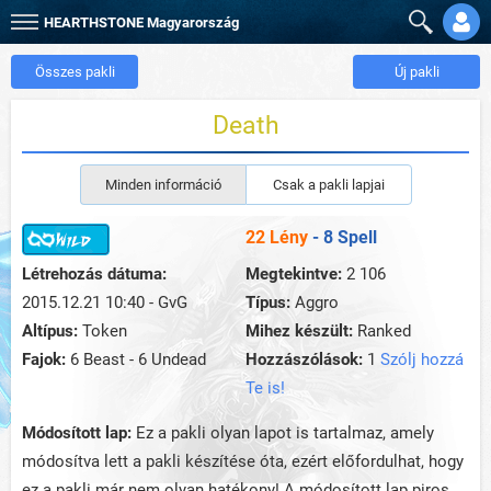
HEARTHSTONE
Magyarország
Összes pakli
Új pakli
Death
Minden információ
Csak a pakli lapjai
22 Lény
- 8 Spell
Létrehozás dátuma:
Megtekintve:
2 106
2015.12.21 10:40 - GvG
Típus:
Aggro
Altípus:
Token
Mihez készült:
Ranked
Fajok:
6 Beast - 6 Undead
Hozzászólások:
1
Szólj hozzá
Te is!
Módosított lap:
Ez a pakli olyan lapot is tartalmaz, amely
módosítva lett a pakli készítése óta, ezért előfordulhat, hogy
ez a pakli már nem olyan hatékony! A módosított lap piros