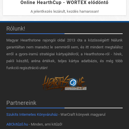
Online HearthCup - WORTEX elődöntő
A jelentkezés lezárult, kezdés hamarosan!
Rólunk!
Magyar Hearthstone​ rajongói oldal 2013 óta a közösségért! Nálunk
garantáltan nem maradsz le semmiről sem, és itt mindent megtalálsz
erről a gyors-iramú stratégiai kártyajátékról, a Hearthstone-ról - hírek,
pakli készítő, aréna értékek, teljes kártya adatbázis, és még több
funkció regisztráció után!
Partnereink
Szukits Internetes Könyváruház
- WarCraft könyvek magyarul
ABCkitűző.hu
- Minden, ami kitűző!