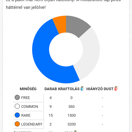
háttérrel van jelölve!
MINŐSÉG
DARAB
KRAFTOLÁS
HIÁNYZÓ DUST
FREE
4
0
-
COMMON
9
360
-
RARE
15
1500
-
LEGENDARY
2
3200
-