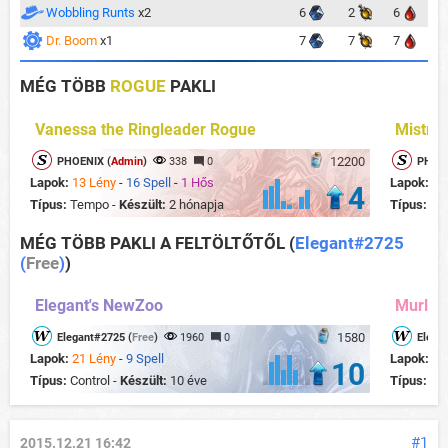
Wobbling Runts
x2
6
2
6
Dr. Boom
x1
7
7
7
MÉG TÖBB
ROGUE
PAKLI
Vanessa the Ringleader Rogue
Mistre
12200
PHOENIX (
Admin
)
338
0
PHOEN
Lapok:
13 Lény
-
16 Spell
-
1 Hős
Lapok:
15
4
Típus:
Tempo -
Készült:
2 hónapja
Típus:
Te
MÉG TÖBB PAKLI A FELTÖLTŐTŐL
(
Elegant#2725
(
Free
)
)
Elegant's NewZoo
Murloc
1580
Elegant#2725 (
Free
)
1960
0
Elega
Lapok:
21 Lény
-
9 Spell
Lapok:
25
10
Típus:
Control -
Készült:
10 éve
Típus:
Ag
#1
2015.12.21 16:42