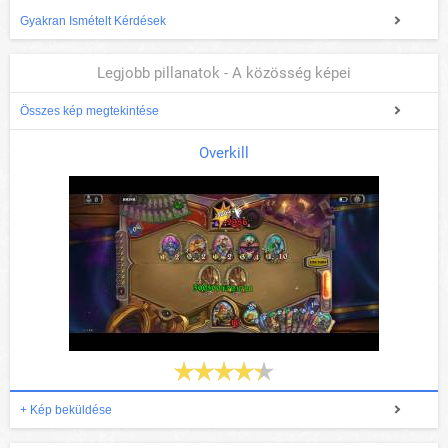
Gyakran Ismételt Kérdések
Legjobb pillanatok - A közösség képei
Összes kép megtekintése
Overkill
+ Kép beküldése