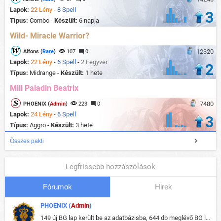
Lapok:
22 Lény
-
8 Spell
3
Típus:
Combo -
Készült:
6 napja
Wild- Miracle Warrior?
12320
Alfons (
Rare
)
107
0
Lapok:
22 Lény
-
6 Spell
-
2 Fegyver
2
Típus:
Midrange -
Készült:
1 hete
Mill Paladin Beatrix
7480
PHOENIX (
Admin
)
223
0
Lapok:
24 Lény
-
6 Spell
3
Típus:
Aggro -
Készült:
3 hete
Összes pakli
Legfrissebb hozzászólások
Fórumok
Hirek
PHOENIX (
Admin
)
149 új BG lap került be az adatbázisba, 644 db meglévő BG lap módosult, bekerültek az új képek a megváltozott lapokhoz is.