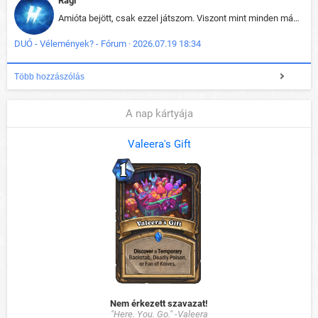
Ragi
Amióta bejött, csak ezzel játszom. Viszont mint minden más - akár az alapjáték is, ez is baromira összetett lett. Néha már pár kör után is esélytelen az egész. Vagy irreállisan túltápol valaki, vagy lelép a partner, vagy csak hülye mint a segg. És amikor eljönne az én időm, na akkor jön el mindenki másé is. Engem jobban érdekelne, hogy ki milyen ratingen szokott játszani. Na ez lenne egy érdekes adat.
DUÓ - Vélemények? - Fórum · 2026.07.19 18:34
Több hozzászólás
A nap kártyája
Valeera's Gift
Nem érkezett szavazat!
"Here. You. Go." -Valeera