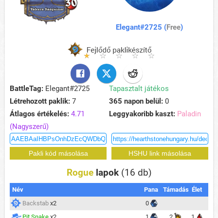
Elegant#2725 (
Free
)
BattleTag:
Elegant#2725
Tapasztalt játékos
Létrehozott paklik:
7
365 napon belül:
0
Átlagos értékelés:
4.71
Leggyakoribb kaszt:
Paladin
(Nagyszerű)
Rogue
lapok
(16 db)
Név
Pana
Támadás
Élet
Backstab
x2
0
Pit Snake
x2
1
2
1