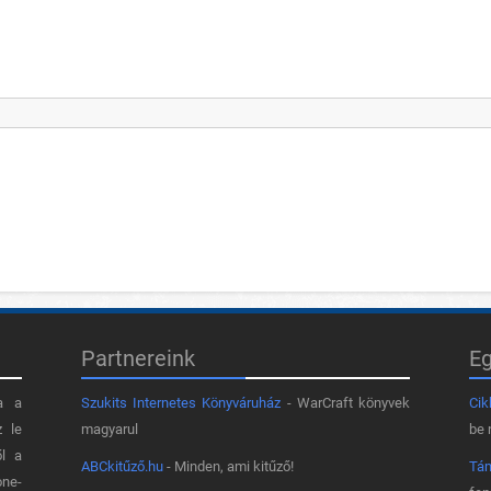
Partnereink
E
a a
Szukits Internetes Könyváruház
- WarCraft könyvek
Cik
z le
magyarul
be 
ől a
ABCkitűző.hu
- Minden, ami kitűző!
Tá
one-