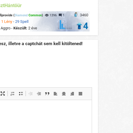
ztHántöür
3460
llprovide (
Diamond
Common
)
1396
1
:
1 Lény
-
29 Spell
4
:
Aggro -
Készült:
2 éve
sz, illetve a captchát sem kell kitöltened!