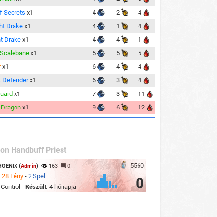
of Secrets
x1
4
2
4
ht Drake
x1
4
1
4
ht Drake
x1
4
4
1
 Scalebane
x1
5
5
5
r
x1
6
4
4
t Defender
x1
6
3
4
uard
x1
7
3
11
 Dragon
x1
9
6
12
on Handbuff Priest
5560
HOENIX (
Admin
)
163
0
:
28 Lény
-
2 Spell
0
:
Control -
Készült:
4 hónapja