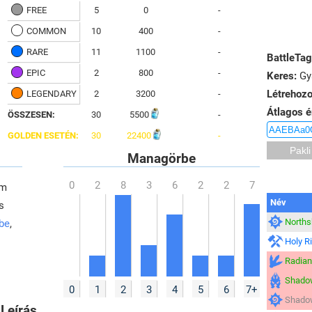
FREE
5
0
-
COMMON
10
400
-
RARE
11
1100
-
BattleTag
EPIC
2
800
-
Keres:
Gya
Létrehozo
LEGENDARY
2
3200
-
Átlagos é
ÖSSZESEN:
30
5500
-
GOLDEN ESETÉN:
30
22400
-
Managörbe
em
Név
s
Northsh
 be
,
Holy R
Radian
Shado
0
1
2
3
4
5
6
7+
Shado
Leírás