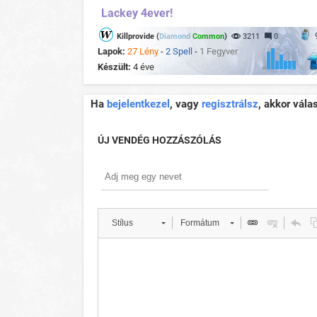
Lackey 4ever!
Killprovide (
Diamond
Common
)
3211
0
Lapok:
27 Lény
-
2 Spell
-
1 Fegyver
Készült:
4 éve
Ha
bejelentkezel
, vagy
regisztrálsz
, akkor vála
ÚJ VENDÉG HOZZÁSZÓLÁS
Stílus
Formátum