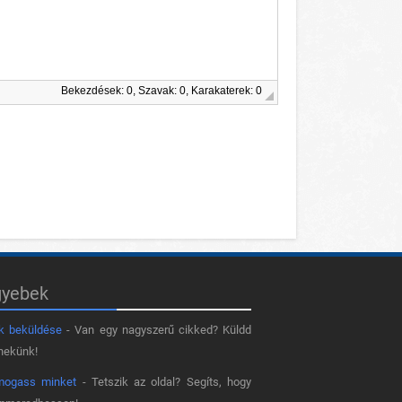
Bekezdések: 0, Szavak: 0, Karakaterek: 0
gyebek
k beküldése
- Van egy nagyszerű cikked? Küldd
nekünk!
mogass minket
- Tetszik az oldal? Segíts, hogy