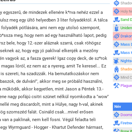
Shadow
Holy N
egyszerű, de mindezek ellenére k*rva nehéz ezzel a
lsz meg egy ültő helyedben 3 liter folyadéktól. A tálca
Sand 
a folyadék pótlására, ami nem egy utolsó szempont,
Unident
 "b*ssza meg, hogy nem ad egy használható lapot, pedig
Drakon
rsz bele, hogy 12.-szer aláznak szarrá, csak röhögsz
Mass D
eknek az, hogy egy jó paklival elkenjék a mezőny
Mass H
 én vagyok az, a fasza gyerek! Igaz copy deck, de sz*rok
Nights
 a magas lóról, ez nem az a nyereg, amit Te keresel... Ez
Shado
 is szereti, ha szadizzák. Ha bemutatkozáskor nem
Mind C
 baszok, de dulván!", akkor meg se próbáld használni,
Plague
ha működik, akkor kegyetlen, mint Jason a Péntek 13.-
fene nagy pofájú csitri szünet nélkül nyomkodta a "wow"
mellé meg discardolt, mint a Hülye, nagy h-val, akinek
Név
sög szomszéd falát. Csináld csak...mivel erősen
Dooms
an a paklinak, nem kell fosni. Végül feladta teli
Firetr
 egy Wyrmguard - Hogger - Khartut Defender hármast,
Bone W