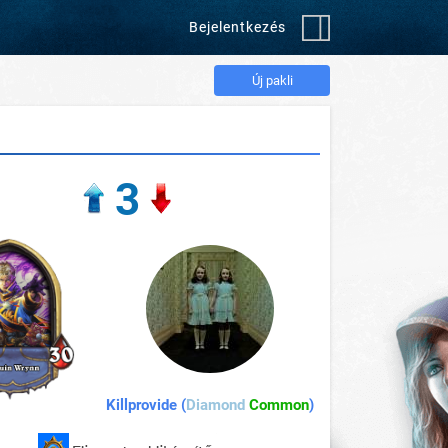
Bejelentkezés
Új pakli
3
Killprovide (
Diamond
Common
)