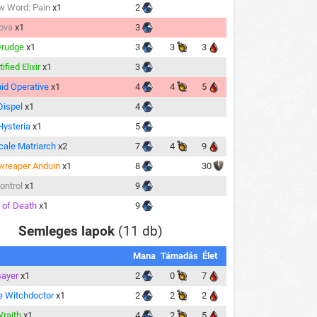
 Word: Pain
x1
2
ova
x1
3
Drudge
x1
3
3
3
ified Elixir
x1
3
id Operative
x1
4
4
5
ispel
x1
4
ysteria
x1
5
cale Matriarch
x2
7
4
9
wreaper Anduin
x1
8
30
ontrol
x1
9
 of Death
x1
9
Semleges lapok
(11 db)
Mana
Támadás
Élet
ayer
x1
2
0
7
ee Witchdoctor
x1
2
2
2
raith
x1
4
2
5