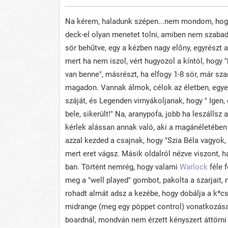
Na kérem, haladunk szépen...nem mondom, hogy 
deck-el olyan menetet tolni, amiben nem szabadu
sör behűtve, egy a kézben nagy előny, egyrészt 
mert ha nem iszol, vért hugyozol a kíntól, hogy
van benne", másrészt, ha elfogy 1-8 sör, már sza
magadon. Vannak álmok, célok az életben, egyes
száját, és Legenden virnyákoljanak, hogy " Igen,
bele, sikerült!" Na, aranypofa, jobb ha leszállsz
kérlek alássan annak való, aki a magánéletében
azzal kezded a csajnak, hogy "Szia Béla vagyok,
mert eret vágsz. Másik oldalról nézve viszont, 
ban. Történt nemrég, hogy valami
Warlock
féle 
meg a "well played" gombot, pakolta a szarjait, 
rohadt almát adsz a kezébe, hogy dobálja a k*c
midrange (meg egy pöppet control) vonatkozása v
boardnál, mondván nem érzett kényszert áttörni