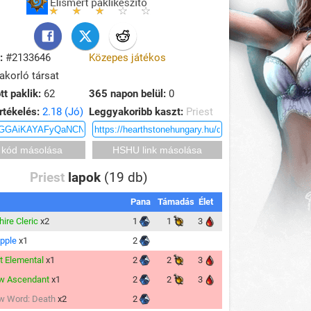
:
#2133646
Közepes játékos
korló társat
tt paklik:
62
365 napon belül:
0
rtékelés:
2.18 (Jó)
Leggyakoribb kaszt:
Priest
Priest
lapok
(19 db)
Pana
Támadás
Élet
ire Cleric
x2
1
1
3
ipple
x1
2
t Elemental
x1
2
2
3
w Ascendant
x1
2
2
3
w Word: Death
x2
2