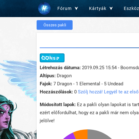
Fórum
Kártyák
Eszkö
Összes pakli
Létrehozás dátuma:
2019.09.25 15:54 - Boomsd
Altípus:
Dragon
Fajok:
7 Dragon - 1 Elemental - 5 Undead
Hozzászólások:
0
Szólj hozzá! Legyél te az első
Módosított lapok:
Ez a pakli olyan lapokat is ta
ezért előfordulhat, hogy ez a pakli már nem oly
jelölve!