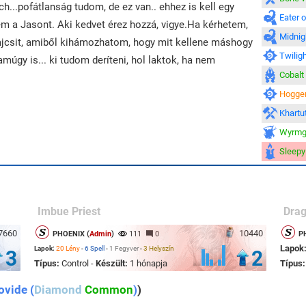
h...pofátlanság tudom, de ez van.. ehhez is kell egy
Eater 
ttem a Jasont. Aki kedvet érez hozzá, vigye.Ha kérhetem,
Midnig
csit, amiből kihámozhatom, hogy mit kellene máshogy
Twilig
amúgy is... ki tudom deríteni, hol laktok, ha nem
Cobalt
Hogge
Khartu
Wyrmg
Sleepy
Imbue Priest
Drag
7660
10440
PHOENIX (
Admin
)
111
0
P
Lapok
Lapok:
20 Lény
-
6 Spell
-
1 Fegyver
-
3 Helyszín
3
2
Típus:
Control -
Készült:
1 hónapja
Típus
ovide (
Diamond
Common
)
)