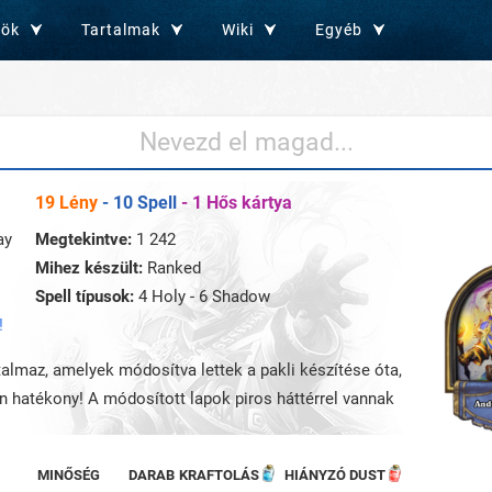
zök
Tartalmak
Wiki
Egyéb
Nevezd el magad...
19 Lény
- 10 Spell
- 1 Hős kártya
ay
Megtekintve:
1 242
Mihez készült:
Ranked
Spell típusok:
4 Holy - 6 Shadow
!
rtalmaz, amelyek módosítva lettek a pakli készítése óta,
an hatékony! A módosított lapok piros háttérrel vannak
MINŐSÉG
DARAB
KRAFTOLÁS
HIÁNYZÓ DUST