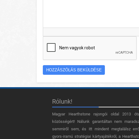
Rólunk!
Magyar Hearthstone​ rajongói oldal 2013 ót
közösségért! Nálunk garantáltan nem marads
semmiről sem, és itt mindent megtalálsz err
gyors-iramú stratégiai kártyajátékról, a Hearthst