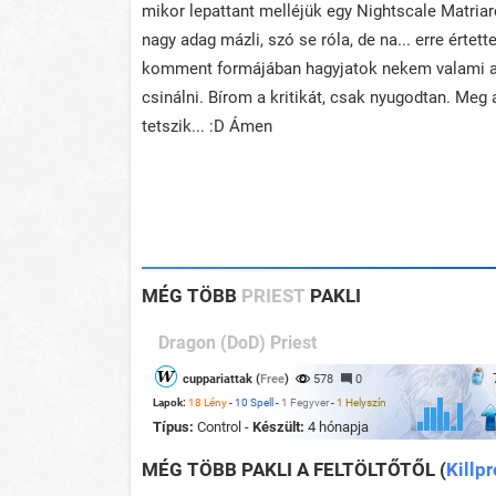
mikor lepattant melléjük egy Nightscale Matriarc
nagy adag mázli, szó se róla, de na... erre érte
komment formájában hagyjatok nekem valami aj
csinálni. Bírom a kritikát, csak nyugodtan. Meg 
tetszik... :D Ámen
MÉG TÖBB
PRIEST
PAKLI
Dragon (DoD) Priest
cuppariattak (
Free
)
578
0
Lapok:
18 Lény
-
10 Spell
-
1 Fegyver
-
1 Helyszín
Típus:
Control -
Készült:
4 hónapja
MÉG TÖBB PAKLI A FELTÖLTŐTŐL
(
Killpr