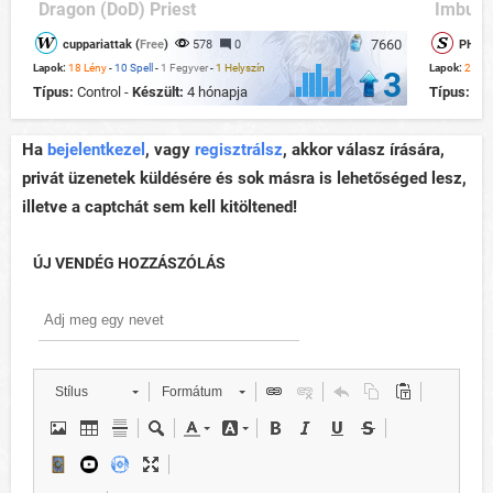
Dragon (DoD) Priest
Imbue 
7660
cuppariattak (
Free
)
578
0
PHOEN
Lapok:
18 Lény
-
10 Spell
-
1 Fegyver
-
1 Helyszín
Lapok:
20 Lé
3
Típus:
Control -
Készült:
4 hónapja
Típus:
Con
Ha
bejelentkezel
, vagy
regisztrálsz
, akkor válasz írására,
privát üzenetek küldésére és sok másra is lehetőséged lesz,
illetve a captchát sem kell kitöltened!
ÚJ VENDÉG HOZZÁSZÓLÁS
Stílus
Formátum