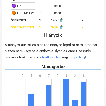
EPIC
9
3600
-
LEGENDARY
5
8000
-
ÖSSZESEN:
30
12640
-
GOLDEN ESETÉN:
30
39200
-
Hiányzik
A hiányzó dustot és a neked hiányzó lapokat nem láthatod,
hiszen nem vagy bejelentkezve. Ilyen és ehhez hasonló
hasznos funkciókhoz
jelentkezz be
, vagy
regisztrálj
!
Managörbe