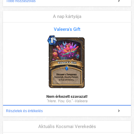
Több hozzászólás
A nap kártyája
Valeera's Gift
Nem érkezett szavazat!
"Here. You. Go." -Valeera
Részletek és értékelés
Aktuális Kocsmai Verekedés