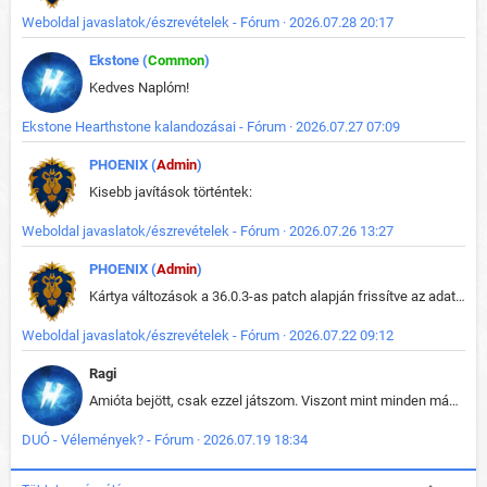
Weboldal javaslatok/észrevételek - Fórum · 2026.07.28 20:17
Ekstone (
Common
)
Kedves Naplóm!
Ekstone Hearthstone kalandozásai - Fórum · 2026.07.27 07:09
PHOENIX (
Admin
)
Kisebb javítások történtek:
Weboldal javaslatok/észrevételek - Fórum · 2026.07.26 13:27
PHOENIX (
Admin
)
Kártya változások a 36.0.3-as patch alapján frissítve az adatbázisban (képek is cserélve).
Weboldal javaslatok/észrevételek - Fórum · 2026.07.22 09:12
Ragi
Amióta bejött, csak ezzel játszom. Viszont mint minden más - akár az alapjáték is, ez is baromira összetett lett. Néha már pár kör után is esélytelen az egész. Vagy irreállisan túltápol valaki, vagy lelép a partner, vagy csak hülye mint a segg. És amikor eljönne az én időm, na akkor jön el mindenki másé is. Engem jobban érdekelne, hogy ki milyen ratingen szokott játszani. Na ez lenne egy érdekes adat.
DUÓ - Vélemények? - Fórum · 2026.07.19 18:34