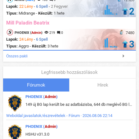
Lapok:
22 Lény
-
6 Spell
-
2 Fegyver
2
Típus:
Midrange -
Készült:
1 hete
Mill Paladin Beatrix
7480
PHOENIX (
Admin
)
219
0
Lapok:
24 Lény
-
6 Spell
3
Típus:
Aggro -
Készült:
3 hete
Összes pakli
Legfrissebb hozzászólások
Fórumok
Hirek
PHOENIX (
Admin
)
149 új BG lap került be az adatbázisba, 644 db meglévő BG lap módosult, bekerültek az új képek a megváltozott lapokhoz is.
Weboldal javaslatok/észrevételek - Fórum · 2026.08.06 22:14
PHOENIX (
Admin
)
HSHU v31.3.0