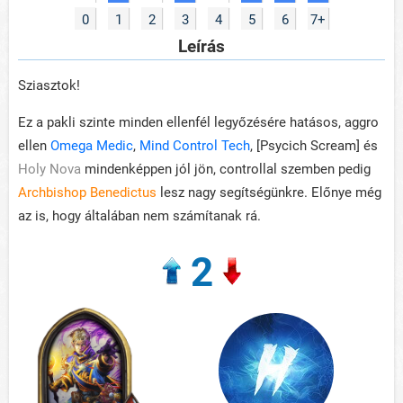
0
1
2
3
4
5
6
7+
Leírás
Sziasztok!
Ez a pakli szinte minden ellenfél legyőzésére hatásos, aggro
ellen
Omega Medic
,
Mind Control Tech
, [Psycich Scream] és
Holy Nova
mindenképpen jól jön, controllal szemben pedig
Archbishop Benedictus
lesz nagy segítségünkre. Előnye még
az is, hogy általában nem számítanak rá.
2