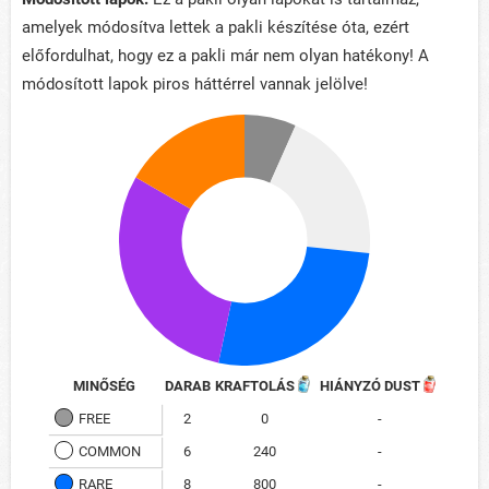
amelyek módosítva lettek a pakli készítése óta, ezért
előfordulhat, hogy ez a pakli már nem olyan hatékony! A
módosított lapok piros háttérrel vannak jelölve!
MINŐSÉG
DARAB
KRAFTOLÁS
HIÁNYZÓ DUST
FREE
2
0
-
COMMON
6
240
-
RARE
8
800
-