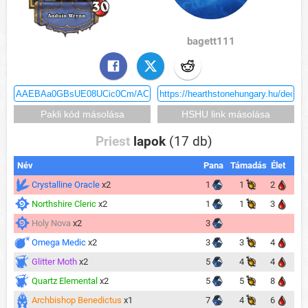
bagett111
Priest
lapok
(17 db)
Név
Pana
Támadás
Élet
Crystalline Oracle
x2
1
1
2
Northshire Cleric
x2
1
1
3
Holy Nova
x2
3
Omega Medic
x2
3
3
4
Glitter Moth
x2
5
4
4
Quartz Elemental
x2
5
5
8
Archbishop Benedictus
x1
7
4
6