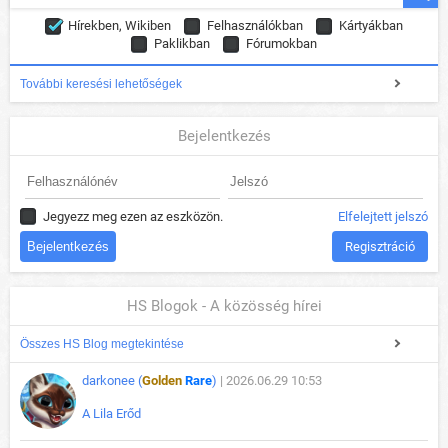
Hírekben, Wikiben
Felhasználókban
Kártyákban
Paklikban
Fórumokban
További keresési lehetőségek
Bejelentkezés
Jegyezz meg ezen az eszközön.
Elfelejtett jelszó
Regisztráció
HS Blogok - A közösség hírei
Összes HS Blog megtekintése
darkonee (
Golden
Rare
)
| 2026.06.29 10:53
A Lila Erőd