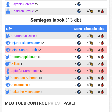
Psychic Scream
x2
7
Obsidian Statue
x2
9
4
8
Semleges lapok
(13 db)
Név
Mana
Támadás
Élet
Gluttonous Ooze
x1
3
3
3
Injured Blademaster
x2
3
4
7
Mind Control Tech
x2
5
3
3
Rotten Applebaum
x2
5
4
6
Zilliax
x1
5
3
2
Spiteful Summoner
x2
6
4
4
Countess Ashmore
x1
7
6
6
Alexstrasza
x1
9
8
8
Baku the Mooneater
x1
9
7
8
MÉG TÖBB CONTROL
PRIEST
PAKLI