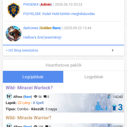
PHOENIX (
Admin
)
| 2026.06.10 20:23
FIGYELEM: Violet Hold börtön meghibásodás
darkonee (
Golden
Rare
)
| 2025.09.23 13:44
Hallow's End (esemény)
+ HS Blog beküldése
Hearthstone paklik
Legújabbak
Legjobbak
Wild- Miracel Warlock?
14240
Alfons (
Rare
)
56
0
Lapok:
22 Lény
-
8 Spell
3
Típus:
Combo -
Készült:
5 napja
Wild- Miracle Warrior?
12320
Alfons (
Rare
)
106
0