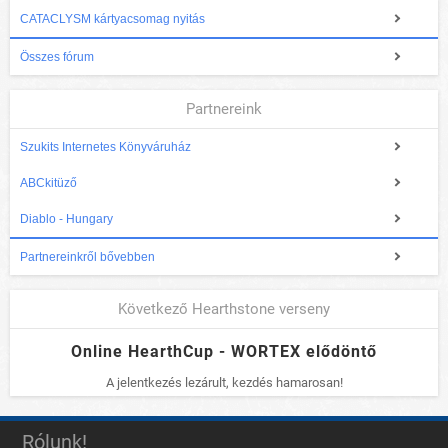
CATACLYSM kártyacsomag nyitás
Összes fórum
Partnereink
Szukits Internetes Könyváruház
ABCkitüző
Diablo - Hungary
Partnereinkről bővebben
Következő Hearthstone verseny
Online HearthCup - WORTEX elődöntő
A jelentkezés lezárult, kezdés hamarosan!
Rólunk!