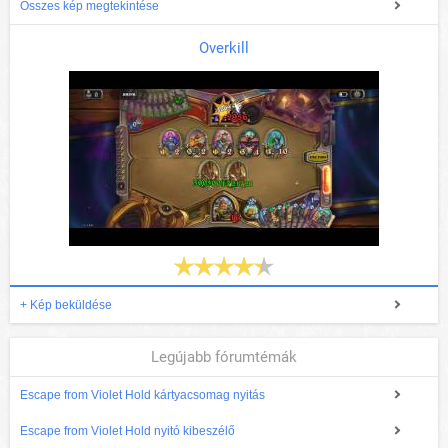
Összes kép megtekintése
Overkill
+ Kép beküldése
Legújabb fórumtémák
Escape from Violet Hold kártyacsomag nyitás
Escape from Violet Hold nyitó kibeszélő