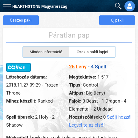
HEARTHSTONE
Magyarország
Összes pakli
Új pakli
Páratlan pap
Minden információ
Csak a pakli lapjai
26 Lény
- 4 Spell
Létrehozás dátuma:
Megtekintve:
1 517
2018.11.27 09:29 - Frozen
Típus:
Control
Throne
Altípus:
Big (lény)
Mihez készült:
Ranked
Fajok:
3 Beast - 1 Dragon - 4
Elemental - 2 Undead
Spell típusok:
2 Holy - 2
Hozzászólások:
0
Szólj hozzá!
Shadow
Legyél te az első!
Módosított lapok:
Ez a pakli olyan lapokat is tartalmaz,