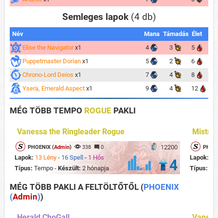
Semleges lapok
(4 db)
Név
Mana
Támadás
Élet
Elise the Navigator
x1
4
3
5
Puppetmaster Dorian
x1
5
2
6
Chrono-Lord Deios
x1
7
4
8
Ysera, Emerald Aspect
x1
9
4
12
MÉG TÖBB TEMPO
ROGUE
PAKLI
Vanessa the Ringleader Rogue
Mistre
12200
PHOENIX (
Admin
)
338
0
PHOEN
Lapok:
13 Lény
-
16 Spell
-
1 Hős
Lapok:
15
4
Típus:
Tempo -
Készült:
2 hónapja
Típus:
Te
MÉG TÖBB PAKLI A FELTÖLTŐTŐL
(
PHOENIX
(
Admin
)
)
Herald ChoGall
Vaness