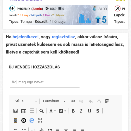
8100
PHOENIX (
Admin
)
1569
0
PHOEN
Lapok:
13
Lapok:
13 Lény
-
14 Spell
-
1 Hős
-
2 Helyszín
5
Típus:
Tempo -
Készült:
4 hónapja
Típus:
Te
Ha
bejelentkezel
, vagy
regisztrálsz
, akkor válasz írására,
privát üzenetek küldésére és sok másra is lehetőséged lesz,
illetve a captchát sem kell kitöltened!
ÚJ VENDÉG HOZZÁSZÓLÁS
Stílus
Formátum