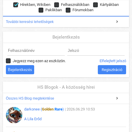
Hírekben, Wikiben
Felhasználókban
Kártyákban
Paklikban
Fórumokban
További keresési lehetőségek
Bejelentkezés
Jegyezz meg ezen az eszközön.
Elfelejtett jelszó
Regisztráció
HS Blogok - A közösség hírei
Összes HS Blog megtekintése
darkonee (
Golden
Rare
)
| 2026.06.29 10:53
A Lila Erőd