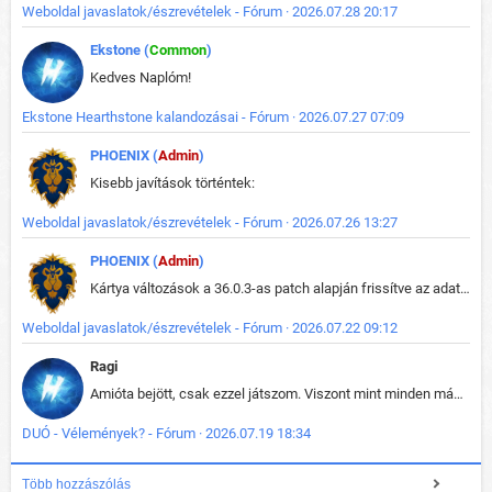
Weboldal javaslatok/észrevételek - Fórum · 2026.07.28 20:17
Ekstone (
Common
)
Kedves Naplóm!
Ekstone Hearthstone kalandozásai - Fórum · 2026.07.27 07:09
PHOENIX (
Admin
)
Kisebb javítások történtek:
Weboldal javaslatok/észrevételek - Fórum · 2026.07.26 13:27
PHOENIX (
Admin
)
Kártya változások a 36.0.3-as patch alapján frissítve az adatbázisban (képek is cserélve).
Weboldal javaslatok/észrevételek - Fórum · 2026.07.22 09:12
Ragi
Amióta bejött, csak ezzel játszom. Viszont mint minden más - akár az alapjáték is, ez is baromira összetett lett. Néha már pár kör után is esélytelen az egész. Vagy irreállisan túltápol valaki, vagy lelép a partner, vagy csak hülye mint a segg. És amikor eljönne az én időm, na akkor jön el mindenki másé is. Engem jobban érdekelne, hogy ki milyen ratingen szokott játszani. Na ez lenne egy érdekes adat.
DUÓ - Vélemények? - Fórum · 2026.07.19 18:34
Több hozzászólás