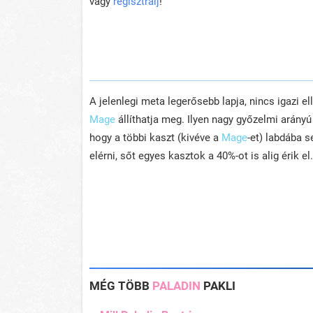
vagy
regisztrálj
!
A jelenlegi meta legerősebb lapja, nincs igazi e
Mage
állíthatja meg. Ilyen nagy győzelmi arányú
hogy a többi kaszt (kivéve a
Mage
-et) labdába s
elérni, sőt egyes kasztok a 40%-ot is alig érik el.
MÉG TÖBB
PALADIN
PAKLI