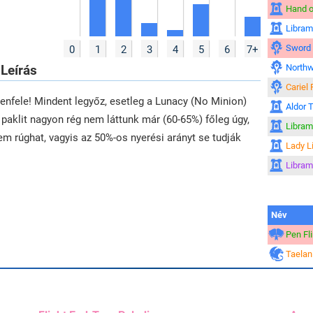
Hand o
Libram
Sword 
0
1
2
3
4
5
6
7+
Leírás
North
Cariel
llenfele! Mindent legyőz, esetleg a Lunacy (No Minion)
Aldor 
 paklit nagyon rég nem láttunk már (60-65%) főleg úgy,
Libram
em rúghat, vagyis az 50%-os nyerési arányt se tudják
Lady L
Libram
Név
Pen Fl
Taelan