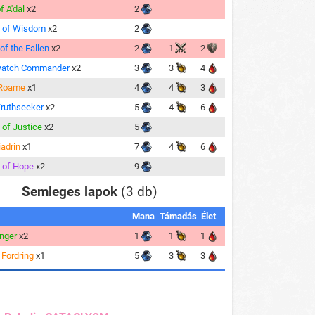
f A'dal
x2
2
 of Wisdom
x2
2
of the Fallen
x2
2
1
2
watch Commander
x2
3
3
4
 Roame
x1
4
4
3
Truthseeker
x2
5
4
6
 of Justice
x2
5
iadrin
x1
7
4
6
 of Hope
x2
9
Semleges lapok
(3 db)
Mana
Támadás
Élet
inger
x2
1
1
1
 Fordring
x1
5
3
3