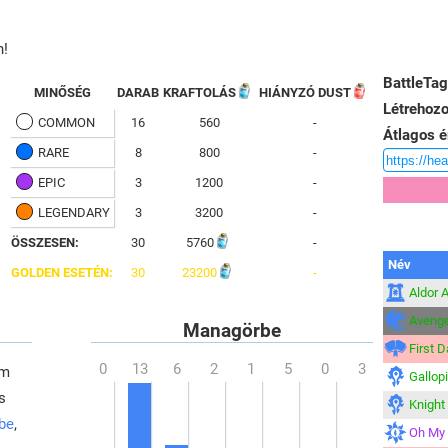
n!
BattleTag
MINŐSÉG
DARAB
KRAFTOLÁS
HIÁNYZÓ DUST
Létrehozo
COMMON
16
560
-
Átlagos é
RARE
8
800
-
EPIC
3
1200
-
LEGENDARY
3
3200
-
ÖSSZESEN:
30
5760
-
Név
GOLDEN ESETÉN:
30
23200
-
Aldor 
Aveng
Managörbe
First 
em
Gallop
s
Knight
 be
,
Oh My 