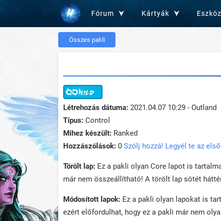
Fórum
Kártyák
Eszkö
Összes pakli
Létrehozás dátuma:
2021.04.07 10:29 - Outland
Típus:
Control
Mihez készült:
Ranked
Hozzászólások:
0
Szólj hozzá! Legyél te az első
Törölt lap:
Ez a pakli olyan Core lapot is tartalma
már nem összeállítható! A törölt lap sötét háttér
Módosított lapok:
Ez a pakli olyan lapokat is ta
ezért előfordulhat, hogy ez a pakli már nem oly