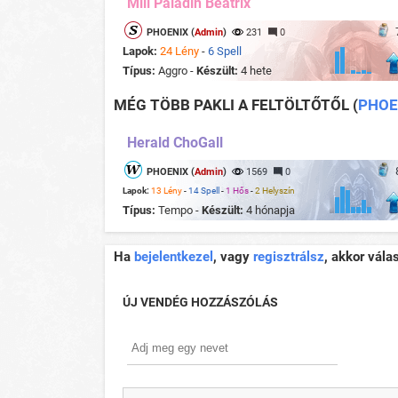
Mill Paladin Beatrix
PHOENIX (
Admin
)
231
0
Lapok:
24 Lény
-
6 Spell
Típus:
Aggro -
Készült:
4 hete
MÉG TÖBB PAKLI A FELTÖLTŐTŐL
(
PHOE
Herald ChoGall
PHOENIX (
Admin
)
1569
0
Lapok:
13 Lény
-
14 Spell
-
1 Hős
-
2 Helyszín
Típus:
Tempo -
Készült:
4 hónapja
Ha
bejelentkezel
, vagy
regisztrálsz
, akkor vála
ÚJ VENDÉG HOZZÁSZÓLÁS