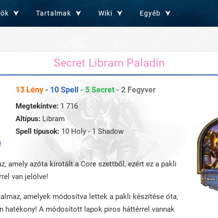
zök
Tartalmak
Wiki
Egyéb
Secret Libram Paladin
13 Lény
- 10 Spell
- 5 Secret
- 2 Fegyver
Megtekintve:
1 716
Altípus:
Libram
Spell típusok:
10 Holy - 1 Shadow
!
z, amely azóta kirotált a Core szettből, ezért ez a pakli
rel van jelölve!
rtalmaz, amelyek módosítva lettek a pakli készítése óta,
an hatékony! A módosított lapok piros háttérrel vannak