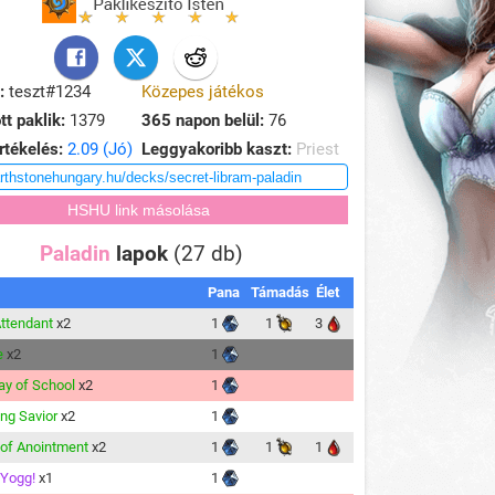
:
teszt#1234
Közepes játékos
tt paklik:
1379
365 napon belül:
76
rtékelés:
2.09 (Jó)
Leggyakoribb kaszt:
Priest
Paladin
lapok
(27 db)
Pana
Támadás
Élet
Attendant
x2
1
1
3
e
x2
1
Day of School
x2
1
ing Savior
x2
1
 of Anointment
x2
1
1
1
Yogg!
x1
1