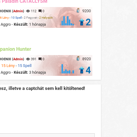
a Paladin CATACLYSM
9200
HOENIX (
Admin
)
112
0
6 Lény
-
10 Spell
-
2 Fegyver
-
2 Helyszín
2
:
Aggro -
Készült:
1 hónapja
panion Hunter
8920
HOENIX (
Admin
)
391
0
:
15 Lény
-
15 Spell
4
:
Aggro -
Készült:
3 hónapja
sz, illetve a captchát sem kell kitöltened!