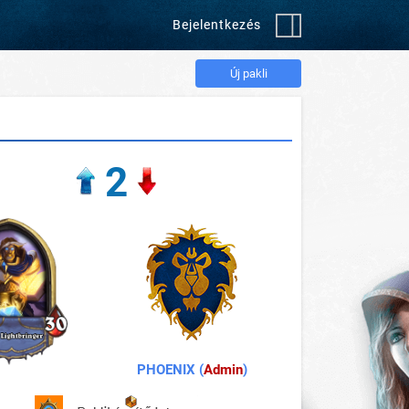
Bejelentkezés
Új pakli
2
PHOENIX (
Admin
)