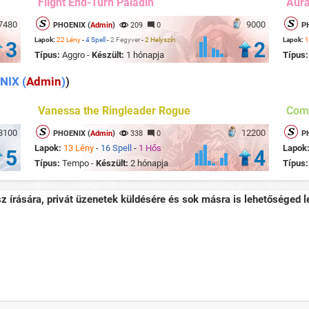
Flight End-Turn Paladin
Aur
7480
9000
PHOENIX (
Admin
)
209
0
P
Lapok:
22 Lény
-
4 Spell
-
2 Fegyver
-
2 Helyszín
Lapok:
1
3
2
Típus:
Aggro -
Készült:
1 hónapja
Típus
NIX (
Admin
)
)
Vanessa the Ringleader Rogue
Com
8100
12200
PHOENIX (
Admin
)
338
0
P
Lapok:
13 Lény
-
16 Spell
-
1 Hős
Lapok
5
4
Típus:
Tempo -
Készült:
2 hónapja
Típus
sz írására, privát üzenetek küldésére és sok másra is lehetőséged le