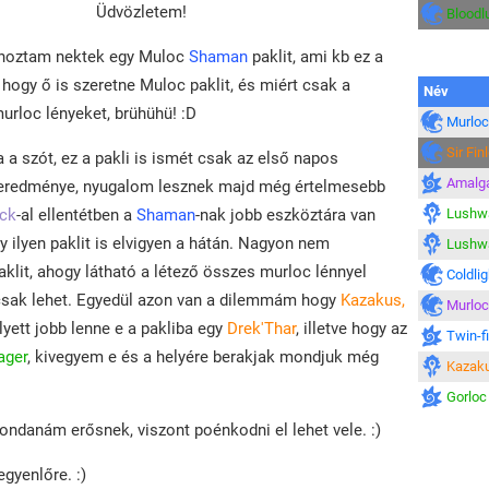
Üdvözletem!
Bloodl
hoztam nektek egy Muloc
Shaman
paklit, ami kb ez a
 hogy ő is szeretne Muloc paklit, és miért csak a
Név
urloc lényeket, brühühü! :D
Murloc
Sir Fin
 a szót, ez a pakli is ismét csak az első napos
Amalga
eredménye, nyugalom lesznek majd még értelmesebb
ck
-al ellentétben a
Shaman
-nak jobb eszköztára van
Lushwa
y ilyen paklit is elvigyen a hátán. Nagyon nem
Lushwa
klit, ahogy látható a létező összes murloc lénnyel
Coldlig
csak lehet. Egyedül azon van a dilemmám hogy
Kazakus,
Murloc
yett jobb lenne e a pakliba egy
Drek'Thar
, illetve hogy az
Twin-f
ager
, kivegyem e és a helyére berakjak mondjuk még
Kazaku
Gorloc
ondanám erősnek, viszont poénkodni el lehet vele. :)
egyenlőre. :)