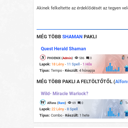
Akinek felkeltette az érdeklődését az tegyen ve
MÉG TÖBB
SHAMAN
PAKLI
Quest Herald Shaman
PHOENIX (
Admin
)
586
0
Lapok:
18 Lény
-
11 Spell
-
1 Hős
Típus:
Tempo -
Készült:
4 hónapja
MÉG TÖBB PAKLI A FELTÖLTŐTŐL
(
Alfon
Wild- Miracle Warlock?
1
Alfons (
Rare
)
69
0
Lapok:
22 Lény
-
8 Spell
Típus:
Combo -
Készült:
1 hete