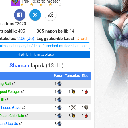
:
alfons#2420
tt paklik:
495
365 napon belül:
14
rtékelés:
2.06 (Jó)
Leggyakoribb kaszt:
Druid
Shaman
lapok
(13 db)
Pana
Támadás
Élet
ng Bolt
x2
1
ool Forager
x2
1
1
2
ill
x2
1
nhouse Gavel
x2
2
2
2
Coast Chieftain
x2
2
3
2
Can Stop Us
x2
3