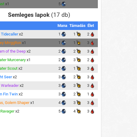
ust
x1
5
Semleges lapok
(17 db)
Mana
Támadás
Élet
 Tidecaller
x2
1
1
2
ley Mrrgglton
x1
1
1
3
m of the Deep
x2
2
2
3
ter Murcenary
x1
2
3
2
ter Scout
x2
2
1
3
ht Seer
x2
3
2
3
 Warleader
x2
3
3
3
in Fin Twin
x2
3
2
1
s, Golem Shaper
x1
4
3
3
 Ravager
x2
5
4
3