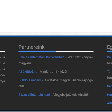
Partnereink
E
a a
Szukits Internetes Könyváruház
- WarCraft könyvek
Cik
z le
magyarul
be 
ől a
ABCkitűző.hu
- Minden, ami kitűző!
Tá
one-
fe
Diablo Hungary
- Hivatalos magyar Diablo rajongói
rtya
oldal
Kap
Blizzard Entertainment
- A legjobb játékok készítői
Has
Ada