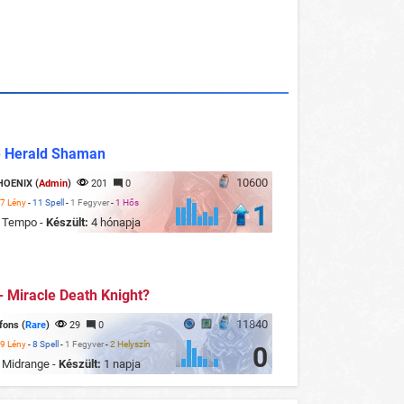
e Herald Shaman
10600
HOENIX (
Admin
)
201
0
7 Lény
-
11 Spell
-
1 Fegyver
-
1 Hős
1
:
Tempo -
Készült:
4 hónapja
- Miracle Death Knight?
11840
fons (
Rare
)
29
0
9 Lény
-
8 Spell
-
1 Fegyver
-
2 Helyszín
0
:
Midrange -
Készült:
1 napja