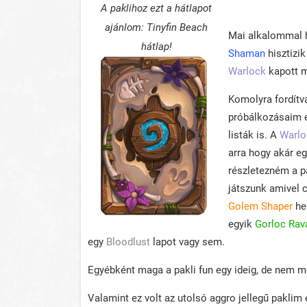
A paklihoz ezt a hátlapot
ajánlom: Tinyfin Beach
Mai alkalommal 
hátlap!
Shaman
hisztizik
Warlock
kapott m
Komolyra fordítva
próbálkozásaim 
listák is. A
Warlo
arra hogy akár eg
részletezném a pa
játszunk amivel 
Golem Shaper
hel
egyik
Gorloc Rav
egy
Bloodlust
lapot vagy sem.
Egyébként maga a pakli fun egy ideig, de nem m
Valamint ez volt az utolsó aggro jellegű paklim 