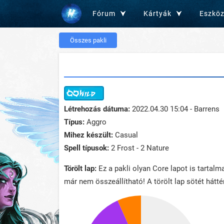
Fórum
Kártyák
Eszkö
Összes pakli
Létrehozás dátuma:
2022.04.30 15:04 - Barrens
Típus:
Aggro
Mihez készült:
Casual
Spell típusok:
2 Frost - 2 Nature
Törölt lap:
Ez a pakli olyan Core lapot is tartalma
már nem összeállítható! A törölt lap sötét háttér