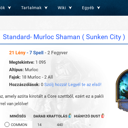
zök
Tartalmak
Wiki
Egyéb
Standard- Murloc Shaman ( Sunken City )
21 Lény
- 7 Spell
- 2 Fegyver
Megtekintve:
1 095
Altípus:
Murloc
Fajok:
18 Murloc - 2 All
Hozzászólások:
0
Szólj hozzá! Legyél te az első!
z, amely azóta kirotált a Core szettből, ezért ez a pakli
rel van jelölve!
MINŐSÉG
DARAB
KRAFTOLÁS
HIÁNYZÓ DUST
COMMON
14
440
-