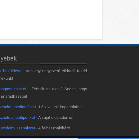
gyebek
k beküldése
- Van egy nagyszerű cikked? Küldd
nekünk!
mogass minket
- Tetszik az oldal? Segíts, hogy
nnmaradhasson!
csolat, médiaajánlat
- Lépj velünk kapcsolatba!
ználd a tooltipünket
- A saját oldaladon is!
tvédelmi szabályzat
- A felhasználókért!