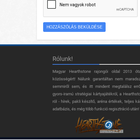
Rólunk!
Magyar Hearthstone​ rajongói oldal 2013 ót
közösségért! Nálunk garantáltan nem marads
semmiről sem, és itt mindent megtalálsz err
gyors-iramú stratégiai kártyajátékról, a Hearthst
ról - hírek, pakli készítő, aréna értékek, teljes ká
adatbázis, és még több funkció regisztráció után!