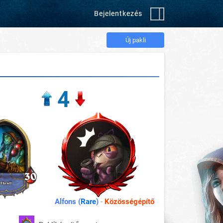
Bejelentkezés
Új pakli
4
Alfons (
Rare
)
-
Közösségépítő