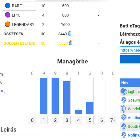
RARE
10
600
-
EPIC
4
800
-
LEGENDARY
2
1600
-
BattleTag
Létrehozo
ÖSSZESEN:
30
3440
-
Átlagos é
GOLDEN ESETÉN:
30
15600
-
Managörbe
em
s
Név
 be
,
Lightni
Spawnp
Windch
Auctio
0
1
2
3
4
5
6
7+
South 
Leírás
Nofin 