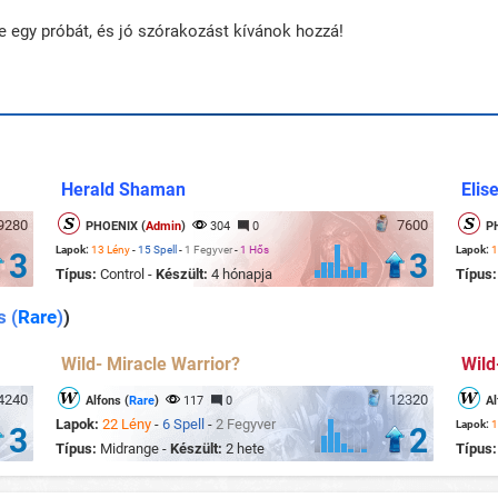
le egy próbát, és jó szórakozást kívánok hozzá!
Herald Shaman
Elis
9280
7600
PHOENIX (
Admin
)
304
0
P
Lapok:
13 Lény
-
15 Spell
-
1 Fegyver
-
1 Hős
Lapok:
1
3
3
Típus:
Control -
Készült:
4 hónapja
Típus
s (
Rare
)
)
Wild- Miracle Warrior?
Wild
4240
12320
Alfons (
Rare
)
117
0
Al
Lapok:
22 Lény
-
6 Spell
-
2 Fegyver
Lapok:
1
3
2
Típus:
Midrange -
Készült:
2 hete
Típus