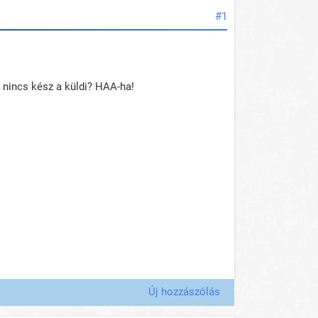
#1
 nincs kész a küldi? HAA-ha!
Új hozzászólás