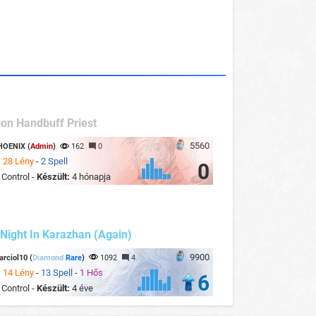
on Handbuff Priest
5560
HOENIX (
Admin
)
162
0
:
28 Lény
-
2 Spell
0
:
Control -
Készült:
4 hónapja
Night In Karazhan (Again)
9900
rciol10 (
Diamond
Rare
)
1092
4
:
14 Lény
-
13 Spell
-
1 Hős
6
:
Control -
Készült:
4 éve