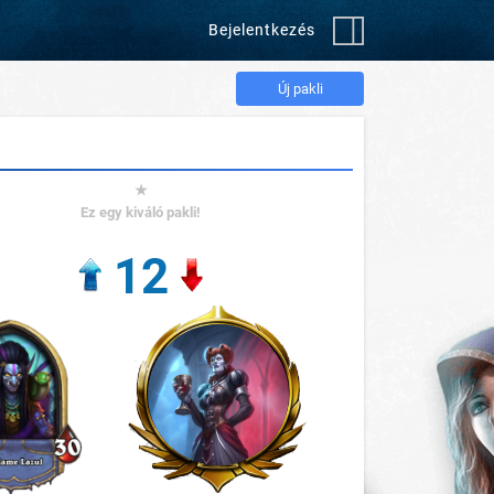
Bejelentkezés
Új pakli
★
Ez egy kiváló pakli!
12