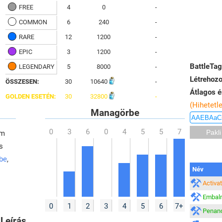
FREE
4
0
-
COMMON
6
240
-
RARE
12
1200
-
EPIC
3
1200
-
BattleTag
LEGENDARY
5
8000
-
Létrehozo
ÖSSZESEN:
30
10640
-
Átlagos é
GOLDEN ESETÉN:
30
32800
-
(Hihetetl
Managörbe
em
s
 be
,
Név
Activa
Embalm
0
1
2
3
4
5
6
7+
Penan
Leírás