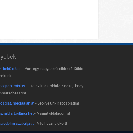
gyebek
k beküldése
- Van egy nagyszerű cikked? Küldd
nekünk!
mogass minket
- Tetszik az oldal? Segíts, hogy
nnmaradhasson!
csolat, médiaajánlat
- Lépj velünk kapcsolatba!
ználd a tooltipünket
- A saját oldaladon is!
tvédelmi szabályzat
- A felhasználókért!