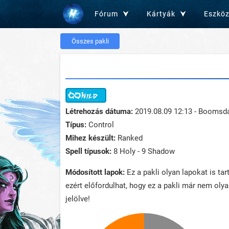
Fórum
Kártyák
Eszkö
Összes pakli
Létrehozás dátuma:
2019.08.09 12:13 - Boomsd
Típus:
Control
Mihez készült:
Ranked
Spell típusok:
8 Holy - 9 Shadow
Módosított lapok:
Ez a pakli olyan lapokat is ta
ezért előfordulhat, hogy ez a pakli már nem oly
jelölve!