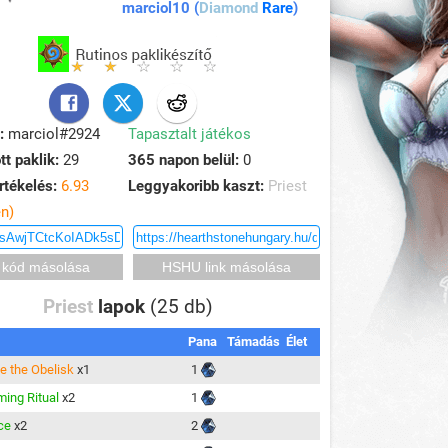
marciol10 (
Diamond
Rare
)
:
marciol#2924
Tapasztalt játékos
tt paklik:
29
365 napon belül:
0
rtékelés:
6.93
Leggyakoribb kaszt:
Priest
en)
Priest
lapok
(25 db)
Pana
Támadás
Élet
te the Obelisk
x1
1
ing Ritual
x2
1
ce
x2
2