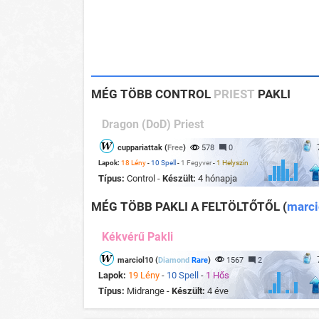
MÉG TÖBB CONTROL
PRIEST
PAKLI
Dragon (DoD) Priest
cuppariattak (
Free
)
578
0
Lapok:
18 Lény
-
10 Spell
-
1 Fegyver
-
1 Helyszín
Típus:
Control -
Készült:
4 hónapja
MÉG TÖBB PAKLI A FELTÖLTŐTŐL
(
marci
Kékvérű Pakli
marciol10 (
Diamond
Rare
)
1567
2
Lapok:
19 Lény
-
10 Spell
-
1 Hős
Típus:
Midrange -
Készült:
4 éve