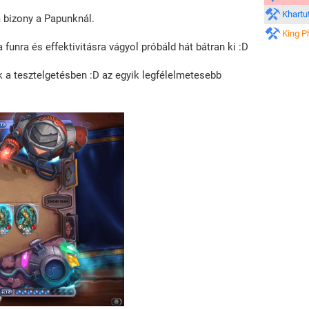
Khartu
 bizony a Papunknál.
King P
a funra és effektivitásra vágyol próbáld hát bátran ki :D
a tesztelgetésben :D az egyik legfélelmetesebb