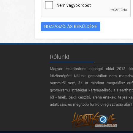
Rólunk!
Magyar Hearthstone​ rajongói oldal 2013 ót
közösségért! Nálunk garantáltan nem marads
semmiről sem, és itt mindent megtalálsz err
gyors-iramú stratégiai kártyajátékról, a Hearthst
ról - hírek, pakli készítő, aréna értékek, teljes ká
adatbázis, és még több funkció regisztráció után!