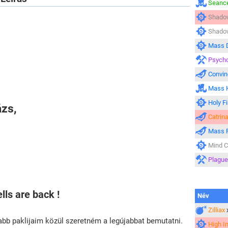
Seanc
Shado
Shadow
Mass D
Psych
Convinc
Mass H
Holy Fi
ázs,
Catrin
Mass R
Mind C
Plague
lls are back !
Név
Zilliax
vabb paklijaim közül szeretném a legújabbat bemutatni.
High I