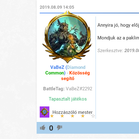
2019.08.09 14:05
Annyira jó, hogy el
Mondjuk az a paklim
Szerkesztve:
2019.0
VaBeZ (
Diamond
Common
)
-
Közösség
segítő
BattleTag:
VaBeZ#2292
Tapasztalt játékos
0