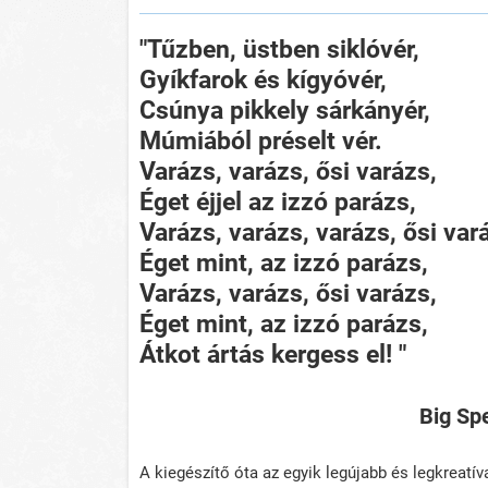
"Tűzben, üstben siklóvér,
Gyíkfarok és kígyóvér,
Csúnya pikkely sárkányér,
Múmiából préselt vér.
Varázs, varázs, ősi varázs,
Éget éjjel az izzó parázs,
Varázs, varázs, varázs, ősi var
Éget mint, az izzó parázs,
Varázs, varázs, ősi varázs,
Éget mint, az izzó parázs,
Átkot ártás kergess el! "
Big Spe
A kiegészítő óta az egyik legújabb és legkreatí