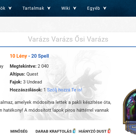
zök
Tartalmak
Wiki
Egyéb
Varázs Varázs Ősi Varázs
10 Lény
- 20 Spell
ay
Megtekintve:
2 040
Altípus:
Quest
Fajok:
3 Undead
Hozzászólások:
1
Szólj hozzá Te is!
rtalmaz, amelyek módosítva lettek a pakli készítése óta,
an hatékony! A módosított lapok piros háttérrel vannak
MINŐSÉG
DARAB
KRAFTOLÁS
HIÁNYZÓ DUST