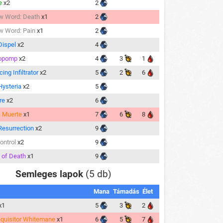
e
x2
2
w Word: Death
x1
2
 Word: Pain
x1
2
ispel
x2
4
opomp
x2
4
3
1
ing Infiltrator
x2
5
2
6
ysteria
x2
5
re
x2
6
a Muerte
x1
7
6
8
esurrection
x2
9
ontrol
x2
9
 of Death
x1
9
Semleges lapok
(5 db)
Mana
Támadás
Élet
x1
5
3
2
nquisitor Whitemane
x1
6
5
7