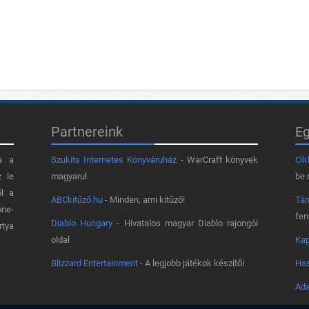
Partnereink
E
a a
Szukits Internetes Könyváruház
- WarCraft könyvek
Cik
z le
magyarul
be 
ől a
ABCkitűző.hu
- Minden, ami kitűző!
Tá
one-
fe
Diablo Hungary
- Hivatalos magyar Diablo rajongói
rtya
oldal
Kap
Blizzard Entertainment
- A legjobb játékok készítői
Has
Ada