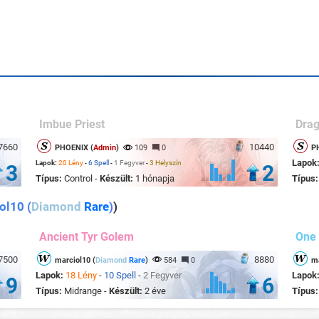
Imbue Priest
Drag
7660
10440
PHOENIX (
Admin
)
109
0
P
Lapok
Lapok:
20 Lény
-
6 Spell
-
1 Fegyver
-
3 Helyszín
3
2
Típus:
Control -
Készült:
1 hónapja
Típus
ol10 (
Diamond
Rare
)
)
Ancient Tyr Golem
One 
7500
8880
marciol10 (
Diamond
Rare
)
584
0
ma
Lapok:
18 Lény
-
10 Spell
-
2 Fegyver
Lapok
9
6
Típus:
Midrange -
Készült:
2 éve
Típus