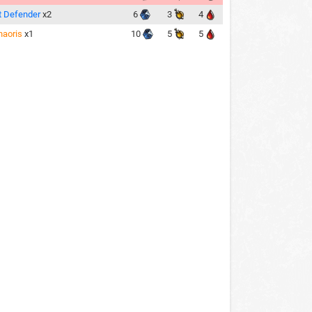
t Defender
x2
6
3
4
haoris
x1
10
5
5