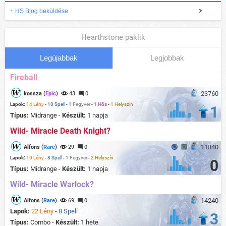
+ HS Blog beküldése
Hearthstone paklik
Legújabbak
Legjobbak
Fireball
23760
kossza (
Epic
)
43
0
Lapok:
14 Lény
-
10 Spell
-
1 Fegyver
-
1 Hős
-
1 Helyszín
1
Típus:
Midrange -
Készült:
1 napja
Wild- Miracle Death Knight?
11840
Alfons (
Rare
)
29
0
Lapok:
19 Lény
-
8 Spell
-
1 Fegyver
-
2 Helyszín
0
Típus:
Midrange -
Készült:
1 napja
Wild- Miracle Warlock?
14240
Alfons (
Rare
)
69
0
Lapok:
22 Lény
-
8 Spell
3
Típus:
Combo -
Készült:
1 hete