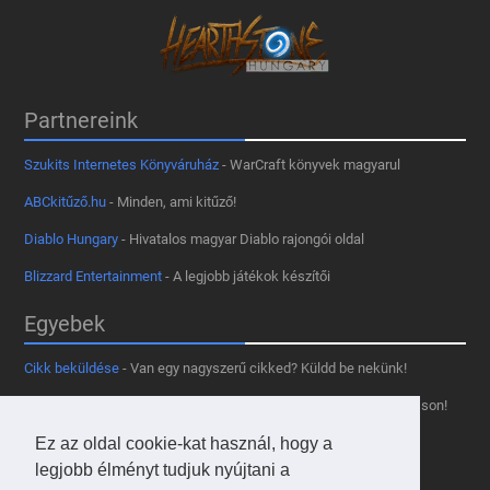
Partnereink
Szukits Internetes Könyváruház
- WarCraft könyvek magyarul
ABCkitűző.hu
- Minden, ami kitűző!
Diablo Hungary
- Hivatalos magyar Diablo rajongói oldal
Blizzard Entertainment
- A legjobb játékok készítői
Egyebek
Cikk beküldése
- Van egy nagyszerű cikked? Küldd be nekünk!
Támogass minket
- Tetszik az oldal? Segíts, hogy fennmaradhasson!
Kapcsolat, médiaajánlat
- Lépj velünk kapcsolatba!
Ez az oldal cookie-kat használ, hogy a
legjobb élményt tudjuk nyújtani a
Használd a tooltipünket
- A saját oldaladon is!