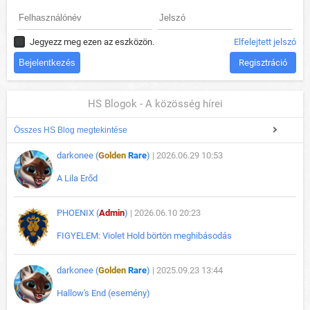
Jegyezz meg ezen az eszközön.
Elfelejtett jelszó
Regisztráció
HS Blogok - A közösség hírei
Összes HS Blog megtekintése
darkonee (
Golden
Rare
)
| 2026.06.29 10:53
A Lila Erőd
PHOENIX (
Admin
)
| 2026.06.10 20:23
FIGYELEM: Violet Hold börtön meghibásodás
darkonee (
Golden
Rare
)
| 2025.09.23 13:44
Hallow's End (esemény)