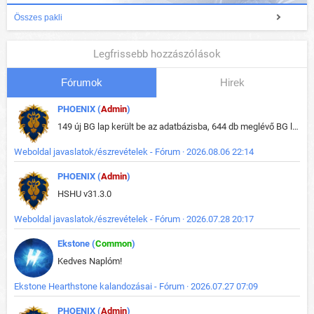
Összes pakli
Legfrissebb hozzászólások
Fórumok
Hirek
PHOENIX (
Admin
)
149 új BG lap került be az adatbázisba, 644 db meglévő BG lap módosult, bekerültek az új képek a megváltozott lapokhoz is.
Weboldal javaslatok/észrevételek - Fórum · 2026.08.06 22:14
PHOENIX (
Admin
)
HSHU v31.3.0
Weboldal javaslatok/észrevételek - Fórum · 2026.07.28 20:17
Ekstone (
Common
)
Kedves Naplóm!
Ekstone Hearthstone kalandozásai - Fórum · 2026.07.27 07:09
PHOENIX (
Admin
)