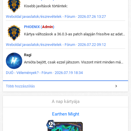
Kisebb javítások történtek:
Weboldal javaslatok/észrevételek - Fórum · 2026.07.26 13:27
PHOENIX (
Admin
)
Kártya változások a 36.0.3-as patch alapján frissítve az adatbázisban (képek is cserélve).
Weboldal javaslatok/észrevételek - Fórum · 2026.07.22 09:12
Ragi
Amióta bejött, csak ezzel játszom. Viszont mint minden más - akár az alapjáték is, ez is baromira összetett lett. Néha már pár kör után is esélytelen az egész. Vagy irreállisan túltápol valaki, vagy lelép a partner, vagy csak hülye mint a segg. És amikor eljönne az én időm, na akkor jön el mindenki másé is. Engem jobban érdekelne, hogy ki milyen ratingen szokott játszani. Na ez lenne egy érdekes adat.
DUÓ - Vélemények? - Fórum · 2026.07.19 18:34
Több hozzászólás
A nap kártyája
Earthen Might