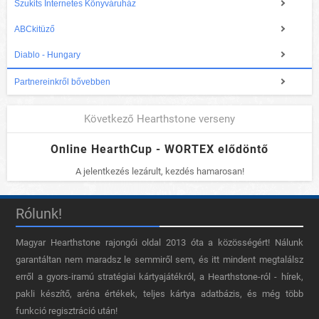
Szukits Internetes Könyváruház
ABCkitüző
Diablo - Hungary
Partnereinkről bővebben
Következő Hearthstone verseny
Online HearthCup - WORTEX elődöntő
A jelentkezés lezárult, kezdés hamarosan!
Rólunk!
Magyar Hearthstone​ rajongói oldal 2013 óta a közösségért! Nálunk
garantáltan nem maradsz le semmiről sem, és itt mindent megtalálsz
erről a gyors-iramú stratégiai kártyajátékról, a Hearthstone-ról - hírek,
pakli készítő, aréna értékek, teljes kártya adatbázis, és még több
funkció regisztráció után!