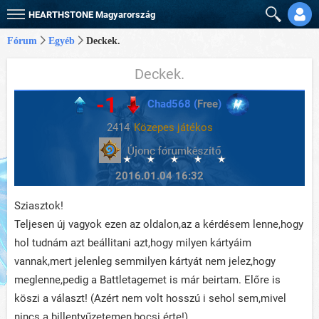
HEARTHSTONE
Magyarország
Fórum
Egyéb
Deckek.
Deckek.
-1
Chad568 (
Free
)
2414
Közepes játékos
2016.01.04 16:32
Sziasztok!
Teljesen új vagyok ezen az oldalon,az a kérdésem lenne,hogy
hol tudnám azt beállitani azt,hogy milyen kártyáim
vannak,mert jelenleg semmilyen kártyát nem jelez,hogy
meglenne,pedig a Battletagemet is már beirtam. Előre is
köszi a választ! (Azért nem volt hosszú i sehol sem,mivel
nincs a billentyűzetemen,bocsi érte!)