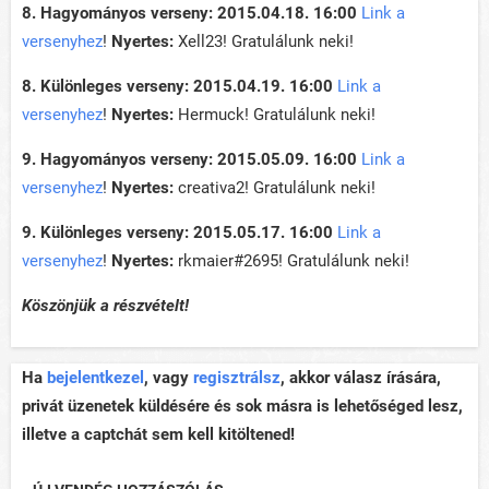
8. Hagyományos verseny: 2015.04.18. 16:00
Link a
versenyhez
!
Nyertes:
Xell23! Gratulálunk neki!
8. Különleges verseny: 2015.04.19. 16:00
Link a
versenyhez
!
Nyertes:
Hermuck! Gratulálunk neki!
9. Hagyományos verseny: 2015.05.09. 16:00
Link a
versenyhez
!
Nyertes:
creativa2! Gratulálunk neki!
9. Különleges verseny: 2015.05.17. 16:00
Link a
versenyhez
!
Nyertes:
rkmaier#2695! Gratulálunk neki!
Köszönjük a részvételt!
Ha
bejelentkezel
, vagy
regisztrálsz
, akkor válasz írására,
privát üzenetek küldésére és sok másra is lehetőséged lesz,
illetve a captchát sem kell kitöltened!