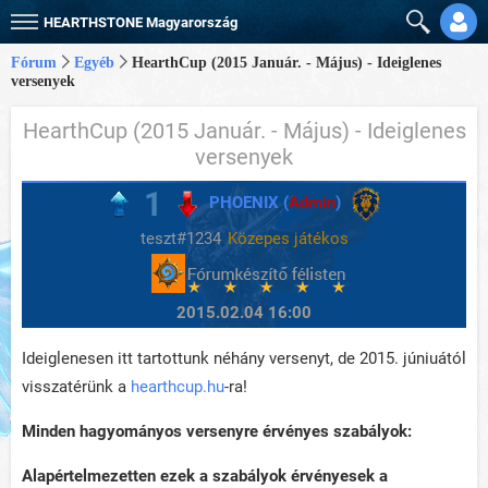
HEARTHSTONE
Magyarország
Fórum
Egyéb
HearthCup (2015 Január. - Május) - Ideiglenes
versenyek
HearthCup (2015 Január. - Május) - Ideiglenes
versenyek
1
PHOENIX (
Admin
)
teszt#1234
Közepes játékos
2015.02.04 16:00
Ideiglenesen itt tartottunk néhány versenyt, de 2015. júniuától
visszatérünk a
hearthcup.hu
-ra!
Minden hagyományos versenyre érvényes szabályok:
Alapértelmezetten ezek a szabályok érvényesek a