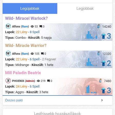
Legújabbak
Legjobbak
Wild- Miracel Warlock?
14240
Alfons (
Rare
)
53
0
Lapok:
22 Lény
-
8 Spell
3
Típus:
Combo -
Készült:
5 napja
Wild- Miracle Warrior?
12320
Alfons (
Rare
)
105
0
Lapok:
22 Lény
-
6 Spell
-
2 Fegyver
2
Típus:
Midrange -
Készült:
1 hete
Mill Paladin Beatrix
7480
PHOENIX (
Admin
)
219
0
Lapok:
24 Lény
-
6 Spell
3
Típus:
Aggro -
Készült:
3 hete
Összes pakli
Legfrissebb hozzászólások