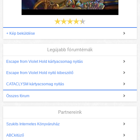
+ Kép beküldése
Legújabb fórumtémák
Escape from Violet Hold kártyacsomag nyitás
Escape from Violet Hold nyitó kibeszélő
CATACLYSM kártyacsomag nyitás
Összes fórum
Partnereink
Szukits Internetes Könyváruház
ABCkitüző