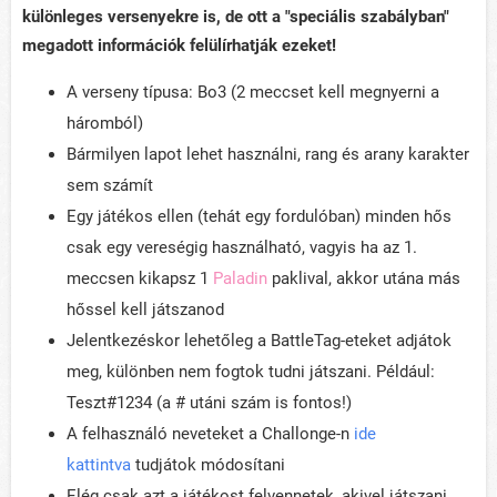
különleges versenyekre is, de ott a "speciális szabályban"
megadott információk felülí
rhatják ezeket!
A verseny típusa: Bo3 (2 meccset kell megnyerni a
háromból)
Bármilyen lapot lehet használni, rang és arany karakter
sem számít
Egy játékos ellen (tehát egy fordulóban) minden hős
csak egy vereségig használható, vagyis ha az 1.
meccsen kikapsz 1
Paladin
paklival, akkor utána más
hőssel kell játszanod
Jelentkezéskor lehetőleg a BattleTag-eteket adjátok
meg, különben nem fogtok tudni játszani. Például:
Teszt#1234 (a # utáni szám is fontos!)
A felhasználó neveteket a Challonge-n
ide
kattintva
tudjátok módosítani
Elég csak azt a játékost felvennetek, akivel játszani