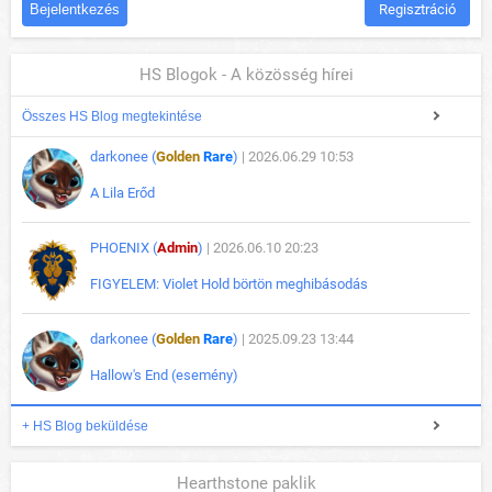
Regisztráció
HS Blogok - A közösség hírei
Összes HS Blog megtekintése
darkonee (
Golden
Rare
)
| 2026.06.29 10:53
A Lila Erőd
PHOENIX (
Admin
)
| 2026.06.10 20:23
FIGYELEM: Violet Hold börtön meghibásodás
darkonee (
Golden
Rare
)
| 2025.09.23 13:44
Hallow's End (esemény)
+ HS Blog beküldése
Hearthstone paklik