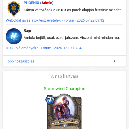
PHOENIX (
Admin
)
Kártya változások a 36.0.3-as patch alapján frissítve az adatbázisban (képek is cserélve).
Weboldal javaslatok/észrevételek - Fórum · 2026.07.22 09:12
Ragi
Amióta bejött, csak ezzel játszom. Viszont mint minden más - akár az alapjáték is, ez is baromira összetett lett. Néha már pár kör után is esélytelen az egész. Vagy irreállisan túltápol valaki, vagy lelép a partner, vagy csak hülye mint a segg. És amikor eljönne az én időm, na akkor jön el mindenki másé is. Engem jobban érdekelne, hogy ki milyen ratingen szokott játszani. Na ez lenne egy érdekes adat.
DUÓ - Vélemények? - Fórum · 2026.07.19 18:34
Több hozzászólás
A nap kártyája
Stormwind Champion