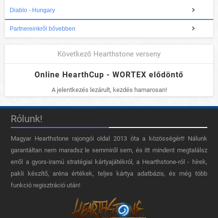
Diablo - Hungary
Partnereinkről bővebben
Következő Hearthstone verseny
Online HearthCup - WORTEX elődöntő
A jelentkezés lezárult, kezdés hamarosan!
Rólunk!
Magyar Hearthstone​ rajongói oldal 2013 óta a közösségért! Nálunk
garantáltan nem maradsz le semmiről sem, és itt mindent megtalálsz
erről a gyors-iramú stratégiai kártyajátékról, a Hearthstone-ról - hírek,
pakli készítő, aréna értékek, teljes kártya adatbázis, és még több
funkció regisztráció után!