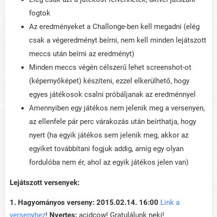
fogtok
Az eredményeket a Challonge-ben kell megadni (elég
csak a végeredményt beírni, nem kell minden lejátszott
meccs után beírni az eredményt)
Minden meccs végén célszerű lehet screenshot-ot
(képernyőképet) készíteni, ezzel elkerülhető, hogy
egyes játékosok csalni próbáljanak az eredménnyel
Amennyiben egy játékos nem jelenik meg a versenyen,
az ellenfele pár perc várakozás után beírthatja, hogy
nyert (ha egyik játékos sem jelenik meg, akkor az
egyiket továbbítani fogjuk addig, amíg egy olyan
fordulóba nem ér, ahol az egyik játékos jelen van)
Lejátszott versenyek:
1. Hagyományos verseny: 2015.02.14. 16:00
Link a
versenyhez
!
Nyertes:
acidcow! Gratulálunk neki!