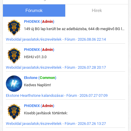
Fórumok
Hirek
PHOENIX (
Admin
)
149 új BG lap került be az adatbázisba, 644 db meglévő BG lap módosult, bekerültek az új képek a megváltozott lapokhoz is.
Weboldal javaslatok/észrevételek - Fórum · 2026.08.06 22:14
PHOENIX (
Admin
)
HSHU v31.3.0
Weboldal javaslatok/észrevételek - Fórum · 2026.07.28 20:17
Ekstone (
Common
)
Kedves Naplóm!
Ekstone Hearthstone kalandozásai - Fórum · 2026.07.27 07:09
PHOENIX (
Admin
)
Kisebb javítások történtek:
Weboldal javaslatok/észrevételek - Fórum · 2026.07.26 13:27