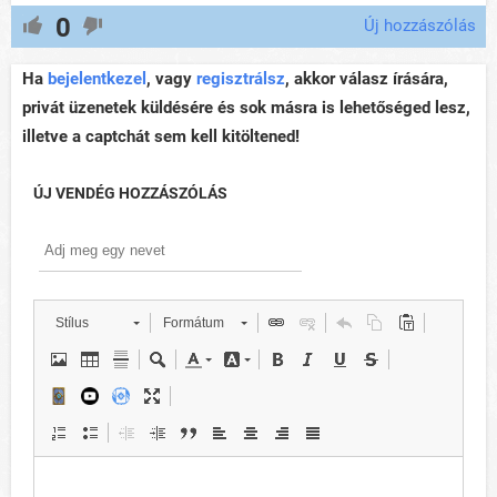
0
Új hozzászólás
Ha
bejelentkezel
, vagy
regisztrálsz
, akkor válasz írására,
privát üzenetek küldésére és sok másra is lehetőséged lesz,
illetve a captchát sem kell kitöltened!
ÚJ VENDÉG HOZZÁSZÓLÁS
Stílus
Formátum