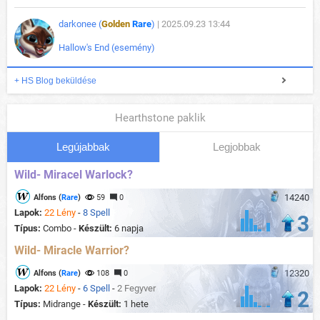
darkonee (
Golden
Rare
)
| 2025.09.23 13:44
Hallow's End (esemény)
+ HS Blog beküldése
Hearthstone paklik
Legújabbak
Legjobbak
Wild- Miracel Warlock?
14240
Alfons (
Rare
)
59
0
Lapok:
22 Lény
-
8 Spell
3
Típus:
Combo -
Készült:
6 napja
Wild- Miracle Warrior?
12320
Alfons (
Rare
)
108
0
Lapok:
22 Lény
-
6 Spell
-
2 Fegyver
2
Típus:
Midrange -
Készült:
1 hete