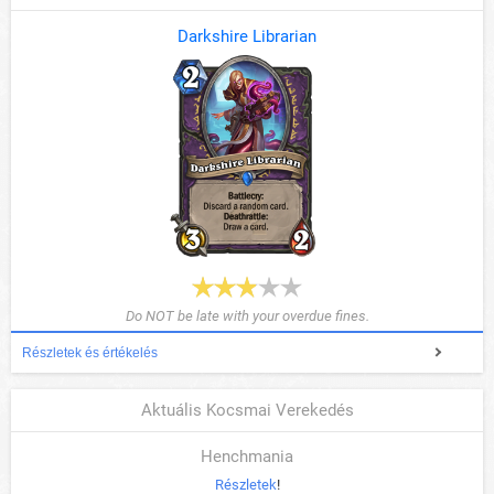
Darkshire Librarian
Do NOT be late with your overdue fines.
Részletek és értékelés
Aktuális Kocsmai Verekedés
Henchmania
Részletek
!