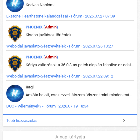
Kedves Naplóm!
Ekstone Hearthstone kalandozásai - Fórum · 2026.07.27 07:09
PHOENIX (
Admin
)
Kisebb javítások történtek:
Weboldal javaslatok/észrevételek - Fórum · 2026.07.26 13:27
PHOENIX (
Admin
)
Kártya változások a 36.0.3-as patch alapján frissítve az adatbázisban (képek is cserélve).
Weboldal javaslatok/észrevételek - Fórum · 2026.07.22 09:12
Ragi
Amióta bejött, csak ezzel játszom. Viszont mint minden más - akár az alapjáték is, ez is baromira összetett lett. Néha már pár kör után is esélytelen az egész. Vagy irreállisan túltápol valaki, vagy lelép a partner, vagy csak hülye mint a segg. És amikor eljönne az én időm, na akkor jön el mindenki másé is. Engem jobban érdekelne, hogy ki milyen ratingen szokott játszani. Na ez lenne egy érdekes adat.
DUÓ - Vélemények? - Fórum · 2026.07.19 18:34
Több hozzászólás
A nap kártyája