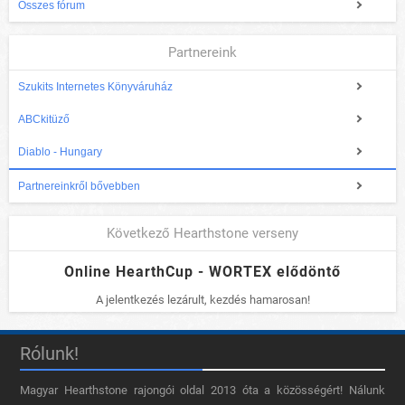
Összes fórum
Partnereink
Szukits Internetes Könyváruház
ABCkitüző
Diablo - Hungary
Partnereinkről bővebben
Következő Hearthstone verseny
Online HearthCup - WORTEX elődöntő
A jelentkezés lezárult, kezdés hamarosan!
Rólunk!
Magyar Hearthstone​ rajongói oldal 2013 óta a közösségért! Nálunk