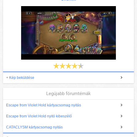
+ Kép beküldése
Legújabb fórumtémák
Escape from Violet Hold kártyacsomag nyitás
Escape from Violet Hold nyitó kibeszélő
CATACLYSM kártyacsomag nyitás