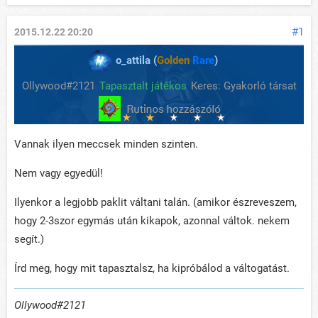
#1
2015.12.22 20:20
o_attila (
Golden
Rare
)
Ollywood#2121
Tapasztalt játékos
Keres: Gyakorló társat
Vannak ilyen meccsek minden szinten.
Nem vagy egyedül!
Ilyenkor a legjobb paklit váltani talán. (amikor észreveszem,
hogy 2-3szor egymás után kikapok, azonnal váltok. nekem
segít.)
Írd meg, hogy mit tapasztalsz, ha kipróbálod a váltogatást.
Ollywood#2121