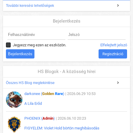
További keresési lehetőségek
Bejelentkezés
Jegyezz meg ezen az eszközön.
Elfelejtett jelszó
Regisztráció
HS Blogok - A közösség hírei
Összes HS Blog megtekintése
darkonee (
Golden
Rare
)
| 2026.06.29 10:53
A Lila Erőd
PHOENIX (
Admin
)
| 2026.06.10 20:23
FIGYELEM: Violet Hold börtön meghibásodás