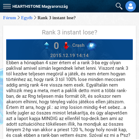
HEARTHSTONE
Magyarország
Fórum
Egyéb
Rank 3 instant lose?
Rank 3 instant lose?
0
Crash
2015.12.19 14:14
Ebben a hónapban 4 szer értem el a rank 3-ba egy olyan
paklival amivel simán legendnek lehet lenni. Viszont rank 3
tól kezdve teljesen megörül a játék, és nem értem hogyan
történhez az, hogy rank 3 tól 100% lose minden meccsem
addig amíg rank 4-re vissza nem esek. Egyáltalán nem
változik meg a meta, mert a paklik detto mint a többi rank-
ban, de az Rng teljesen más formát ölt, és sokszor nem
akarom elhinni, hogy tényleg valós játékos ellen játszom.
Értem itt arra, hogy pl.: az imp losion mindig 4-et sebez...a
knife jugler az összes miniot letakarítja, és úgy alapvetően
azt a lapot kapja MINDIG az ellenfél top-deck.ben ami az
adott szituációhoz tökélesen illik, ha mondjuk az összes
lényem 2-hp van akkor a priest 120 %, hogy holy novát kap,
és csak ebben a rank-ban vettem észre. Szóval ez mi a f*sz?