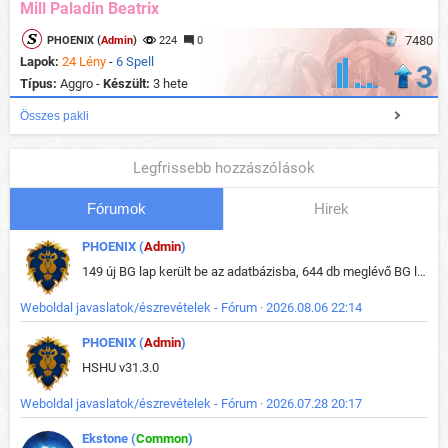
Mill Paladin Beatrix
7480
PHOENIX (
Admin
)
224
0
Lapok:
24 Lény
-
6 Spell
3
Típus:
Aggro -
Készült:
3 hete
Összes pakli
Legfrissebb hozzászólások
Fórumok
Hirek
PHOENIX (
Admin
)
149 új BG lap került be az adatbázisba, 644 db meglévő BG lap módosult, bekerültek az új képek a megváltozott lapokhoz is.
Weboldal javaslatok/észrevételek - Fórum · 2026.08.06 22:14
PHOENIX (
Admin
)
HSHU v31.3.0
Weboldal javaslatok/észrevételek - Fórum · 2026.07.28 20:17
Ekstone (
Common
)