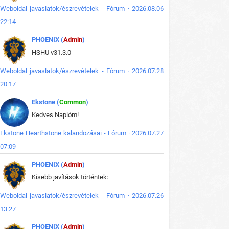
Weboldal javaslatok/észrevételek - Fórum · 2026.08.06
22:14
PHOENIX (
Admin
)
HSHU v31.3.0
Weboldal javaslatok/észrevételek - Fórum · 2026.07.28
20:17
Ekstone (
Common
)
Kedves Naplóm!
Ekstone Hearthstone kalandozásai - Fórum · 2026.07.27
07:09
PHOENIX (
Admin
)
Kisebb javítások történtek:
Weboldal javaslatok/észrevételek - Fórum · 2026.07.26
13:27
PHOENIX (
Admin
)