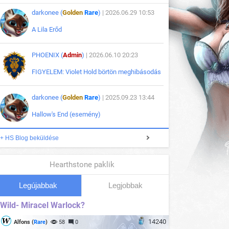
darkonee (
Golden
Rare
)
| 2026.06.29 10:53
A Lila Erőd
PHOENIX (
Admin
)
| 2026.06.10 20:23
FIGYELEM: Violet Hold börtön meghibásodás
darkonee (
Golden
Rare
)
| 2025.09.23 13:44
Hallow's End (esemény)
+ HS Blog beküldése
Hearthstone paklik
Legújabbak
Legjobbak
Wild- Miracel Warlock?
14240
Alfons (
Rare
)
58
0