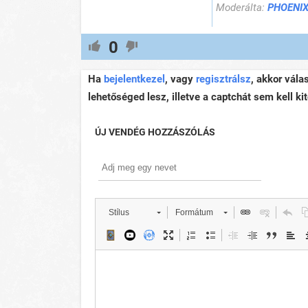
Moderálta:
PHOENIX
0
Ha
bejelentkezel
, vagy
regisztrálsz
, akkor vála
lehetőséged lesz, illetve a captchát sem kell kit
ÚJ VENDÉG HOZZÁSZÓLÁS
Stílus
Formátum