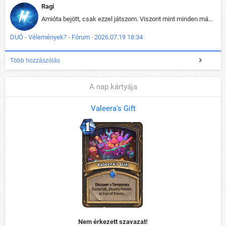
Ragi
Amióta bejött, csak ezzel játszom. Viszont mint minden más - akár az alapjáték is, ez is baromira összetett lett. Néha már pár kör után is esélytelen az egész. Vagy irreállisan túltápol valaki, vagy lelép a partner, vagy csak hülye mint a segg. És amikor eljönne az én időm, na akkor jön el mindenki másé is. Engem jobban érdekelne, hogy ki milyen ratingen szokott játszani. Na ez lenne egy érdekes adat.
DUÓ - Vélemények? - Fórum · 2026.07.19 18:34
Több hozzászólás
A nap kártyája
Valeera's Gift
Nem érkezett szavazat!