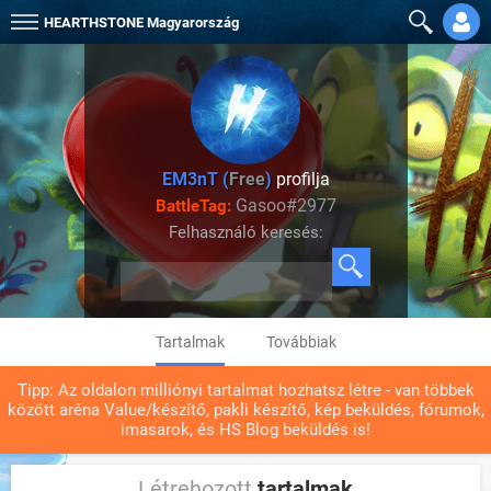
HEARTHSTONE
Magyarország
EM3nT (
Free
)
profilja
Gasoo#2977
BattleTag:
Felhasználó keresés:
Tartalmak
Továbbiak
Tipp: Az oldalon milliónyi tartalmat hozhatsz létre - van többek
között aréna Value/készítő, pakli készítő, kép beküldés, fórumok,
imasarok, és HS Blog beküldés is!
Létrehozott
tartalmak