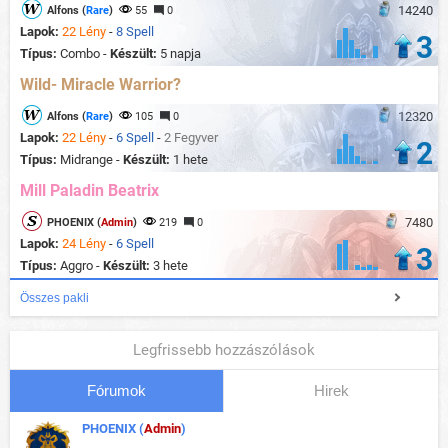
14240
Alfons (
Rare
)
55
0
Lapok:
22 Lény
-
8 Spell
3
Típus:
Combo -
Készült:
5 napja
Wild- Miracle Warrior?
12320
Alfons (
Rare
)
105
0
Lapok:
22 Lény
-
6 Spell
-
2 Fegyver
2
Típus:
Midrange -
Készült:
1 hete
Mill Paladin Beatrix
7480
PHOENIX (
Admin
)
219
0
Lapok:
24 Lény
-
6 Spell
3
Típus:
Aggro -
Készült:
3 hete
Összes pakli
Legfrissebb hozzászólások
Fórumok
Hirek
PHOENIX (
Admin
)