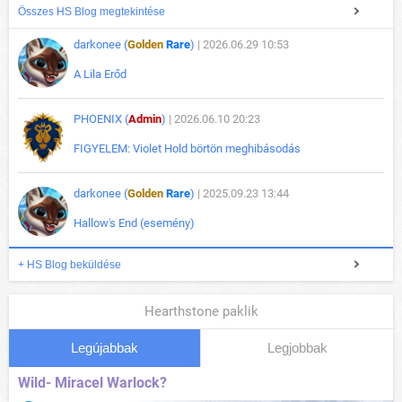
Összes HS Blog megtekintése
darkonee (
Golden
Rare
)
| 2026.06.29 10:53
A Lila Erőd
PHOENIX (
Admin
)
| 2026.06.10 20:23
FIGYELEM: Violet Hold börtön meghibásodás
darkonee (
Golden
Rare
)
| 2025.09.23 13:44
Hallow's End (esemény)
+ HS Blog beküldése
Hearthstone paklik
Legújabbak
Legjobbak
Wild- Miracel Warlock?