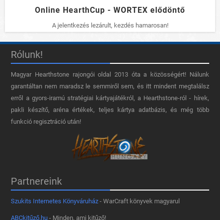
Online HearthCup - WORTEX elődöntő
A jelentkezés lezárult, kezdés hamarosan!
Rólunk!
Magyar Hearthstone​ rajongói oldal 2013 óta a közösségért! Nálunk
garantáltan nem maradsz le semmiről sem, és itt mindent megtalálsz
erről a gyors-iramú stratégiai kártyajátékról, a Hearthstone-ról - hírek,
pakli készítő, aréna értékek, teljes kártya adatbázis, és még több
funkció regisztráció után!
Partnereink
Szukits Internetes Könyváruház
- WarCraft könyvek magyarul
ABCkitűző.hu
- Minden, ami kitűző!