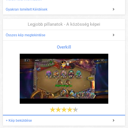
Gyakran Ismételt Kérdések
Legjobb pillanatok - A közösség képei
Összes kép megtekintése
Overkill
+ Kép beküldése