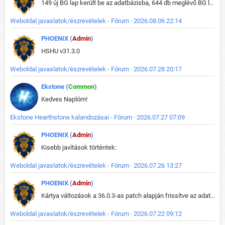
149 új BG lap került be az adatbázisba, 644 db meglévő BG lap módosult, bekerültek az új képek a megváltozott lapokhoz is.
Weboldal javaslatok/észrevételek - Fórum · 2026.08.06 22:14
PHOENIX (
Admin
)
HSHU v31.3.0
Weboldal javaslatok/észrevételek - Fórum · 2026.07.28 20:17
Ekstone (
Common
)
Kedves Naplóm!
Ekstone Hearthstone kalandozásai - Fórum · 2026.07.27 07:09
PHOENIX (
Admin
)
Kisebb javítások történtek:
Weboldal javaslatok/észrevételek - Fórum · 2026.07.26 13:27
PHOENIX (
Admin
)
Kártya változások a 36.0.3-as patch alapján frissítve az adatbázisban (képek is cserélve).
Weboldal javaslatok/észrevételek - Fórum · 2026.07.22 09:12