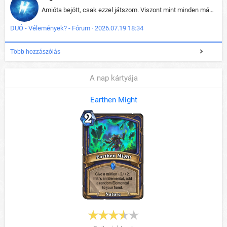
Amióta bejött, csak ezzel játszom. Viszont mint minden más - akár az alapjáték is, ez is baromira összetett lett. Néha már pár kör után is esélytelen az egész. Vagy irreállisan túltápol valaki, vagy lelép a partner, vagy csak hülye mint a segg. És amikor eljönne az én időm, na akkor jön el mindenki másé is. Engem jobban érdekelne, hogy ki milyen ratingen szokott játszani. Na ez lenne egy érdekes adat.
DUÓ - Vélemények? - Fórum · 2026.07.19 18:34
Több hozzászólás
A nap kártyája
Earthen Might