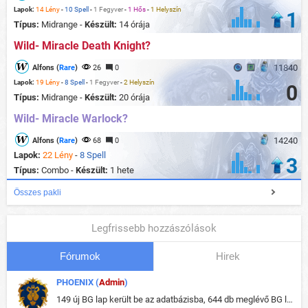
Lapok:
14 Lény
-
10 Spell
-
1 Fegyver
-
1 Hős
-
1 Helyszín
1
Típus:
Midrange -
Készült:
14 órája
Wild- Miracle Death Knight?
11840
Alfons (
Rare
)
26
0
Lapok:
19 Lény
-
8 Spell
-
1 Fegyver
-
2 Helyszín
0
Típus:
Midrange -
Készült:
20 órája
Wild- Miracle Warlock?
14240
Alfons (
Rare
)
68
0
Lapok:
22 Lény
-
8 Spell
3
Típus:
Combo -
Készült:
1 hete
Összes pakli
Legfrissebb hozzászólások
Fórumok
Hirek
PHOENIX (
Admin
)
149 új BG lap került be az adatbázisba, 644 db meglévő BG lap módosult, bekerültek az új képek a megváltozott lapokhoz is.