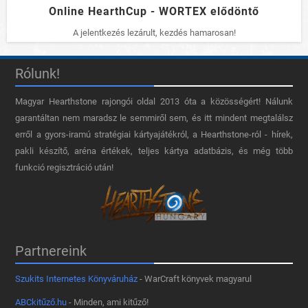
Online HearthCup - WORTEX elődöntő
A jelentkezés lezárult, kezdés hamarosan!
Rólunk!
Magyar Hearthstone​ rajongói oldal 2013 óta a közösségért! Nálunk
garantáltan nem maradsz le semmiről sem, és itt mindent megtalálsz
erről a gyors-iramú stratégiai kártyajátékról, a Hearthstone-ról - hírek,
pakli készítő, aréna értékek, teljes kártya adatbázis, és még több
funkció regisztráció után!
Partnereink
Szukits Internetes Könyváruház
- WarCraft könyvek magyarul
ABCkitűző.hu
- Minden, ami kitűző!