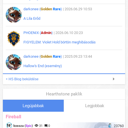
darkonee (
Golden
Rare
)
| 2026.06.29 10:53
A Lila Erőd
PHOENIX (
Admin
)
| 2026.06.10 20:23
FIGYELEM: Violet Hold börtön meghibásodás
darkonee (
Golden
Rare
)
| 2025.09.23 13:44
Hallow's End (esemény)
+ HS Blog beküldése
Hearthstone paklik
Legújabbak
Legjobbak
Fireball
23760
kossza (
Epic
)
31
0