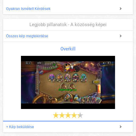
Gyakran Ismételt Kérdések
Legjobb pillanatok - A közösség képei
Összes kép megtekintése
Overkill
+ Kép beküldése