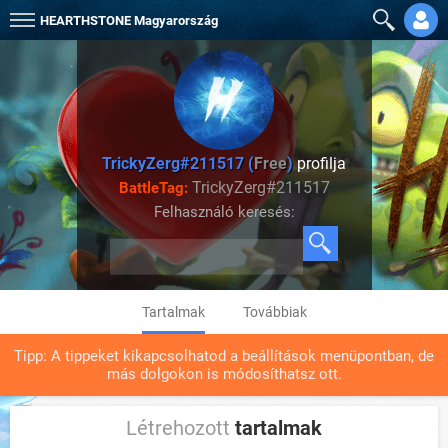
HEARTHSTONE
Magyarország
TrickyZerg#211517 (
Free
)
profilja
TrickyZerg#211517
BattleTag:
Felhasználó keresés:
Tartalmak
Továbbiak
Tipp: A tippeket kikapcsolhatod a beállítások menüpontban, de
más dolgokon is módosíthatsz ott.
Létrehozott
tartalmak