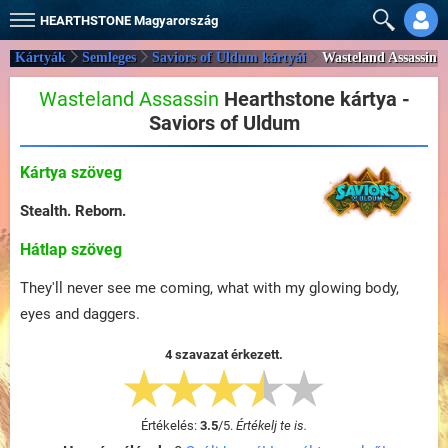
HEARTHSTONE
Magyarország
Kártyák
Semleges
Saviors of Uldum kártyái
Wasteland Assassin
Wasteland Assassin
Hearthstone kártya -
Saviors of Uldum
Kártya szöveg
Stealth. Reborn.
Hátlap szöveg
They'll never see me coming, what with my glowing body,
eyes and daggers.
4 szavazat érkezett.
Értékelés:
3.5
/
5
.
Értékelj te is.