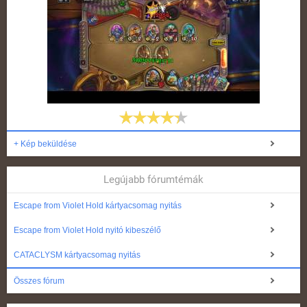
+ Kép beküldése
Legújabb fórumtémák
Escape from Violet Hold kártyacsomag nyitás
Escape from Violet Hold nyitó kibeszélő
CATACLYSM kártyacsomag nyitás
Összes fórum