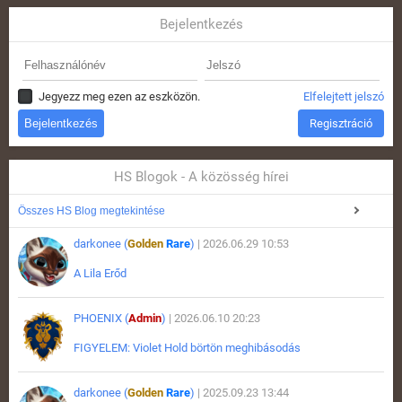
Bejelentkezés
Jegyezz meg ezen az eszközön.
Elfelejtett jelszó
Regisztráció
HS Blogok - A közösség hírei
Összes HS Blog megtekintése
darkonee (
Golden
Rare
)
| 2026.06.29 10:53
A Lila Erőd
PHOENIX (
Admin
)
| 2026.06.10 20:23
FIGYELEM: Violet Hold börtön meghibásodás
darkonee (
Golden
Rare
)
| 2025.09.23 13:44