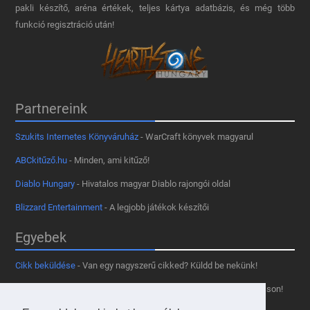
pakli készítő, aréna értékek, teljes kártya adatbázis, és még több
funkció regisztráció után!
Partnereink
Szukits Internetes Könyváruház
- WarCraft könyvek magyarul
ABCkitűző.hu
- Minden, ami kitűző!
Diablo Hungary
- Hivatalos magyar Diablo rajongói oldal
Blizzard Entertainment
- A legjobb játékok készítői
Egyebek
Cikk beküldése
- Van egy nagyszerű cikked? Küldd be nekünk!
Támogass minket
- Tetszik az oldal? Segíts, hogy fennmaradhasson!