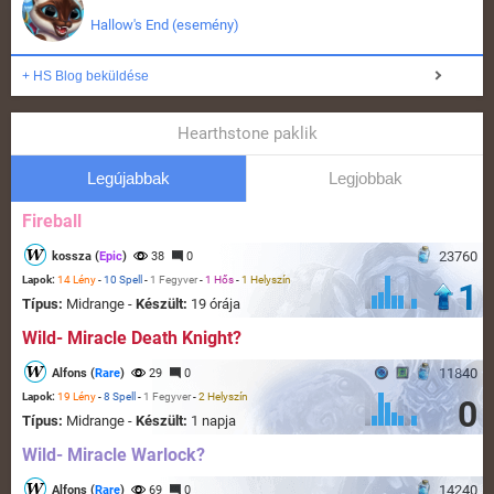
Hallow's End (esemény)
+ HS Blog beküldése
Hearthstone paklik
Legújabbak
Legjobbak
Fireball
23760
kossza (
Epic
)
38
0
Lapok:
14 Lény
-
10 Spell
-
1 Fegyver
-
1 Hős
-
1 Helyszín
1
Típus:
Midrange -
Készült:
19 órája
Wild- Miracle Death Knight?
11840
Alfons (
Rare
)
29
0
Lapok:
19 Lény
-
8 Spell
-
1 Fegyver
-
2 Helyszín
0
Típus:
Midrange -
Készült:
1 napja
Wild- Miracle Warlock?
14240
Alfons (
Rare
)
69
0