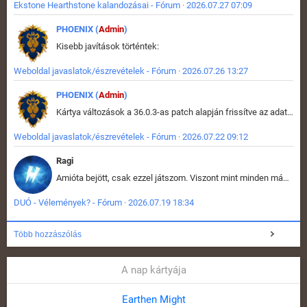
Ekstone Hearthstone kalandozásai - Fórum · 2026.07.27 07:09
PHOENIX (
Admin
)
Kisebb javítások történtek:
Weboldal javaslatok/észrevételek - Fórum · 2026.07.26 13:27
PHOENIX (
Admin
)
Kártya változások a 36.0.3-as patch alapján frissítve az adatbázisban (képek is cserélve).
Weboldal javaslatok/észrevételek - Fórum · 2026.07.22 09:12
Ragi
Amióta bejött, csak ezzel játszom. Viszont mint minden más - akár az alapjáték is, ez is baromira összetett lett. Néha már pár kör után is esélytelen az egész. Vagy irreállisan túltápol valaki, vagy lelép a partner, vagy csak hülye mint a segg. És amikor eljönne az én időm, na akkor jön el mindenki másé is. Engem jobban érdekelne, hogy ki milyen ratingen szokott játszani. Na ez lenne egy érdekes adat.
DUÓ - Vélemények? - Fórum · 2026.07.19 18:34
Több hozzászólás
A nap kártyája
Earthen Might