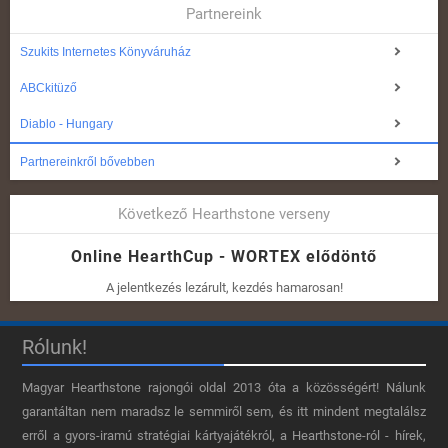
Partnereink
Szukits Internetes Könyváruház
ABCkitüző
Diablo - Hungary
Partnereinkről bővebben
Következő Hearthstone verseny
Online HearthCup - WORTEX elődöntő
A jelentkezés lezárult, kezdés hamarosan!
Rólunk!
Magyar Hearthstone​ rajongói oldal 2013 óta a közösségért! Nálunk
garantáltan nem maradsz le semmiről sem, és itt mindent megtalálsz
erről a gyors-iramú stratégiai kártyajátékról, a Hearthstone-ról - hírek,