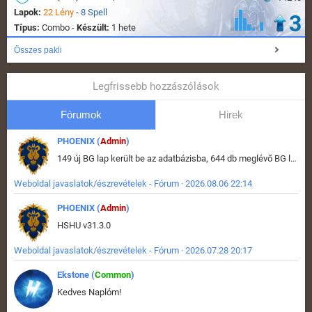
Lapok:
22 Lény
-
8 Spell
3
Típus:
Combo -
Készült:
1 hete
Összes pakli
Legfrissebb hozzászólások
Fórumok
Hirek
PHOENIX (
Admin
)
149 új BG lap került be az adatbázisba, 644 db meglévő BG lap módosult, bekerültek az új képek a megváltozott lapokhoz is.
Weboldal javaslatok/észrevételek - Fórum · 2026.08.06 22:14
PHOENIX (
Admin
)
HSHU v31.3.0
Weboldal javaslatok/észrevételek - Fórum · 2026.07.28 20:17
Ekstone (
Common
)
Kedves Naplóm!