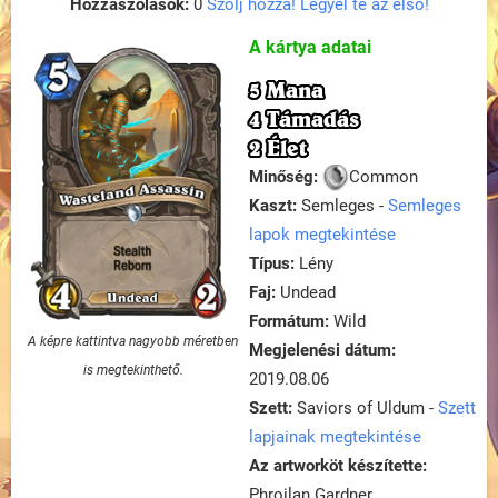
Hozzászólások:
0
Szólj hozzá! Legyél te az első!
A kártya adatai
5 Mana
4 Támadás
2 Élet
Minőség:
Common
Kaszt:
Semleges -
Semleges
lapok megtekintése
Típus:
Lény
Faj:
Undead
Formátum:
Wild
A képre kattintva nagyobb méretben
Megjelenési dátum:
is megtekinthető.
2019.08.06
Szett:
Saviors of Uldum -
Szett
lapjainak megtekintése
Az artworköt készítette:
Phroilan Gardner