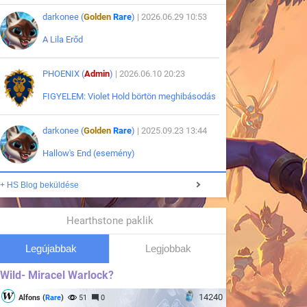
darkonee (
Golden
Rare
)
| 2026.06.29 10:53
A Lila Erőd
PHOENIX (
Admin
)
| 2026.06.10 20:23
FIGYELEM: Violet Hold börtön meghibásodás
darkonee (
Golden
Rare
)
| 2025.09.23 13:44
Hallow's End (esemény)
+ HS Blog beküldése
Hearthstone paklik
Legújabbak
Legjobbak
Wild- Miracel Warlock?
14240
Alfons (
Rare
)
51
0