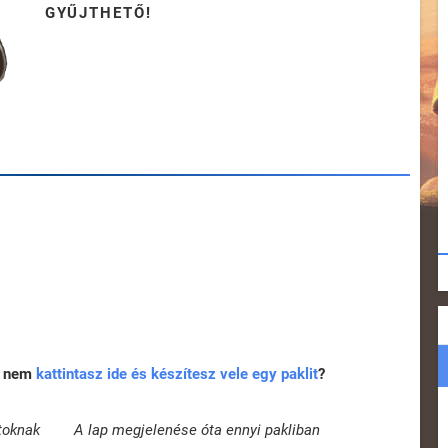
GYŰJTHETŐ!
rt nem
kattintasz ide és készítesz vele egy paklit
?
toknak
A lap megjelenése óta ennyi pakliban