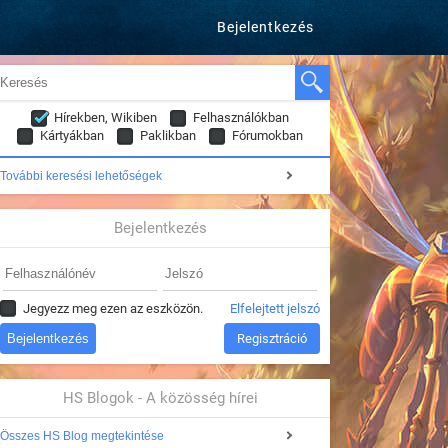
Bejelentkezés
Hírekben, Wikiben
Felhasználókban
Kártyákban
Paklikban
Fórumokban
További keresési lehetőségek
Bejelentkezés
Jegyezz meg ezen az eszközön.
Elfelejtett jelszó
Regisztráció
HS Blogok - A közösség hírei
Összes HS Blog megtekintése