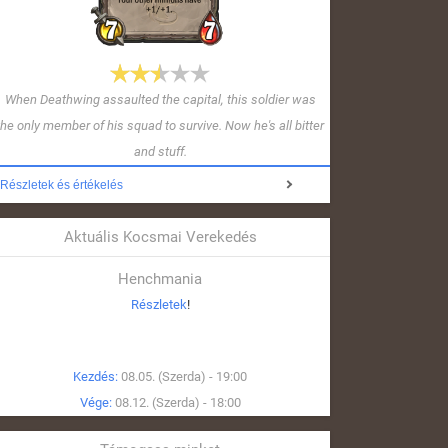
When Deathwing assaulted the capital, this soldier was
the only member of his squad to survive. Now he's all bitter
and stuff.
Részletek és értékelés
Aktuális Kocsmai Verekedés
Henchmania
Részletek
!
Kezdés:
08.05. (Szerda) - 19:00
Vége:
08.12. (Szerda) - 18:00