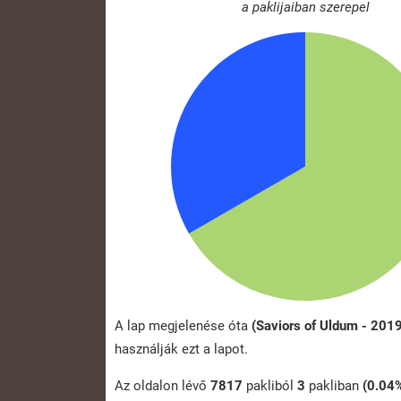
a paklijaiban szerepel
A lap megjelenése óta
(Saviors of Uldum - 201
használják ezt a lapot.
Az oldalon lévő
7817
pakliból
3
pakliban
(0.04