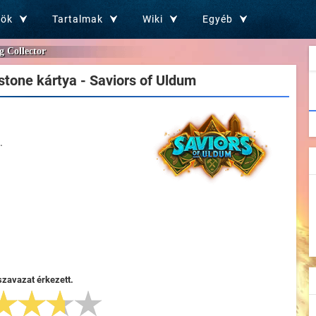
zök
Tartalmak
Wiki
Egyéb
g Collector
tone kártya - Saviors of Uldum
.
szavazat érkezett.