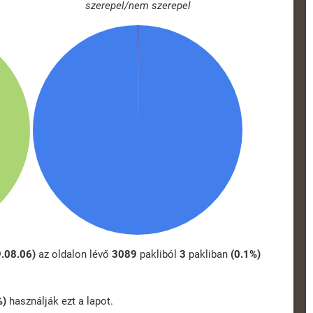
szerepel/nem szerepel
9.08.06)
az oldalon lévő
3089
pakliból
3
pakliban
(0.1%)
%)
használják ezt a lapot.