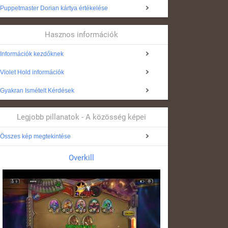
Puppetmaster Dorian kártya értékelése
Hasznos információk
Információk kezdőknek
Violet Hold információk
Gyakran Ismételt Kérdések
Legjobb pillanatok - A közösség képei
Összes kép megtekintése
Overkill