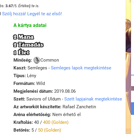
és:
3.67
/
5
.
Értékelj te is.
0
Szólj hozzá! Legyél te az első!
A kártya adatai
2 Mana
2 Támadás
1 Élet
Minőség:
Common
Kaszt:
Semleges -
Semleges lapok megtekintése
Típus:
Lény
Formátum:
Wild
Megjelenési dátum:
2019.08.06
Szett:
Saviors of Uldum -
Szett lapjainak megtekintése
Az artworköt készítette:
Rafael Zanchetin
Aréna elérhetőség:
Nem érhető el
Kraftolás:
40 /
400 (Golden)
Betörés:
5 /
50 (Golden)