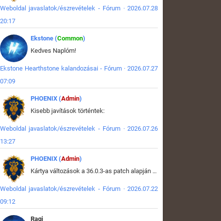
Weboldal javaslatok/észrevételek - Fórum · 2026.07.28
20:17
Ekstone (
Common
)
Kedves Naplóm!
Ekstone Hearthstone kalandozásai - Fórum · 2026.07.27
07:09
PHOENIX (
Admin
)
Kisebb javítások történtek:
Weboldal javaslatok/észrevételek - Fórum · 2026.07.26
13:27
PHOENIX (
Admin
)
Kártya változások a 36.0.3-as patch alapján frissítve az adatbázisban (képek is cserélve).
Weboldal javaslatok/észrevételek - Fórum · 2026.07.22
09:12
Ragi