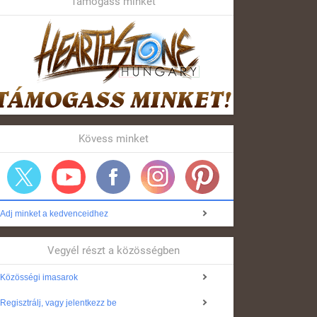
Támogass minket
Kövess minket
Adj minket a kedvenceidhez
Vegyél részt a közösségben
Közösségi imasarok
Regisztrálj, vagy jelentkezz be