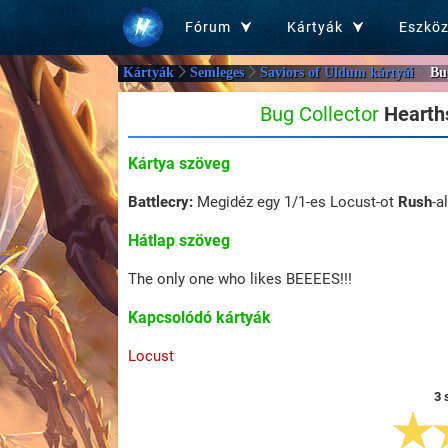
Fórum
Kártyák
Eszkö
Kártyák
Semleges
Saviors of Uldum kártyái
Bu
Bug Collector
Hearths
Kártya szöveg
Battlecry:
Megidéz egy 1/1-es Locust-ot
Rush
-al
Hátlap szöveg
The only one who likes BEEEES!!!
Kapcsolódó kártyák
Locust
3 