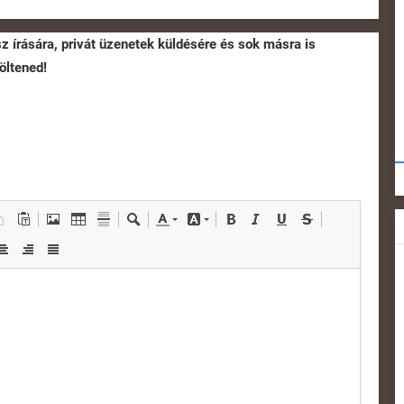
sz írására, privát üzenetek küldésére és sok másra is
öltened!