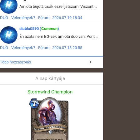
Amióta bejött, csak ezzel játszom. Viszont mint minden más - akár az alapjáték is, ez is baromira összetett lett. Néha már pár kör után is esélytelen az egész. Vagy irreállisan túltápol valaki, vagy lelép a partner, vagy csak hülye mint a segg. És amikor eljönne az én időm, na akkor jön el mindenki másé is. Engem jobban érdekelne, hogy ki milyen ratingen szokott játszani. Na ez lenne egy érdekes adat.
DUÓ - Vélemények? - Fórum · 2026.07.19 18:34
diablo0590 (
Common
)
Én azóta nem BG-zek amióta duo van. Pont azt szerettem benne, hogy rajtam múlik mi történik, nem pedig a társamon. Kérem vissza a régi BG-t :D
DUÓ - Vélemények? - Fórum · 2026.07.18 20:55
Több hozzászólás
A nap kártyája
Stormwind Champion