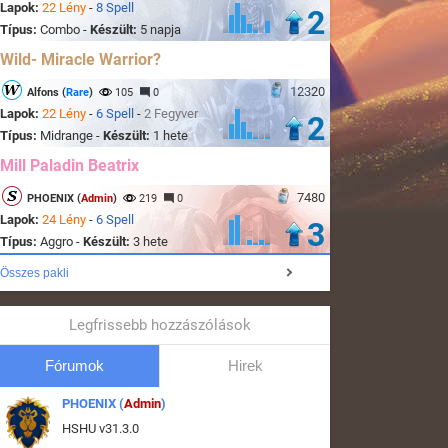
Lapok:
22 Lény
-
8 Spell
2
Típus:
Combo -
Készült:
5 napja
Wild- Miracle Warrior?
12320
Alfons (
Rare
)
105
0
Lapok:
22 Lény
-
6 Spell
-
2 Fegyver
2
Típus:
Midrange -
Készült:
1 hete
Mill Paladin Beatrix
7480
PHOENIX (
Admin
)
219
0
Lapok:
24 Lény
-
6 Spell
3
Típus:
Aggro -
Készült:
3 hete
Összes pakli
Legfrissebb hozzászólások
Fórumok
Hirek
PHOENIX (
Admin
)
HSHU v31.3.0