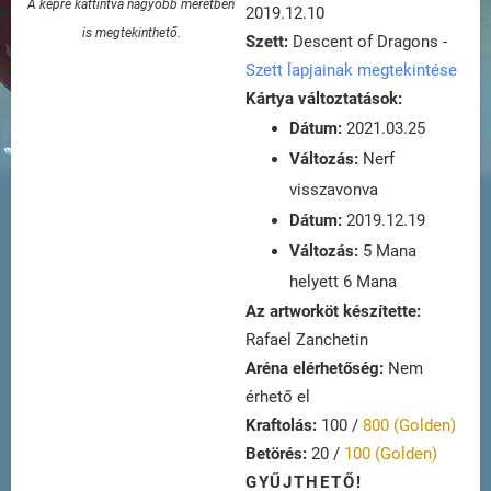
A képre kattintva nagyobb méretben
2019.12.10
is megtekinthető.
Szett:
Descent of Dragons -
Szett lapjainak megtekintése
Kártya változtatások:
Dátum:
2021.03.25
Változás:
Nerf
visszavonva
Dátum:
2019.12.19
Változás:
5 Mana
helyett 6 Mana
Az artworköt készítette:
Rafael Zanchetin
Aréna elérhetőség:
Nem
érhető el
Kraftolás:
100 /
800 (Golden)
Betörés:
20 /
100 (Golden)
GYŰJTHETŐ!