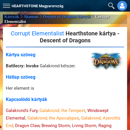
HEARTHSTONE
Magyarország
Kártyák
Shaman
Descent of Dragons kártyái
Corrupt
Elementalist
Corrupt Elementalist
Hearthstone kártya -
Descent of Dragons
Kártya szöveg
Battlecry:
Invoke
Galakrond kétszer.
Hátlap szöveg
Her element is
Kapcsolódó kártyák
Galakrond's Fury
,
Galakrond, the Tempest
,
Windswept
Elemental
,
Galakrond, the Apocalypse
,
Galakrond, Azeroth's
End
,
Dragon Claw
,
Brewing Storm
,
Living Storm
,
Raging