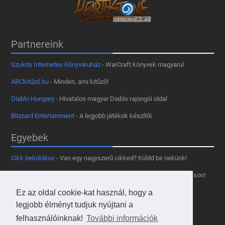
Partnereink
Szukits Internetes Könyváruház
- WarCraft könyvek magyarul
ABCkitűző.hu
- Minden, ami kitűző!
Diablo Hungary
- Hivatalos magyar Diablo rajongói oldal
Blizzard Entertainment
- A legjobb játékok készítői
Egyebek
Cikk beküldése
- Van egy nagyszerű cikked? Küldd be nekünk!
Támogass minket
- Tetszik az oldal? Segíts, hogy fennmaradhasson!
Kapcsolat, médiaajánlat
- Lépj velünk kapcsolatba!
Ez az oldal cookie-kat használ, hogy a
legjobb élményt tudjuk nyújtani a
Használd a tooltipünket
- A saját oldaladon is!
felhasználóinknak!
További információk