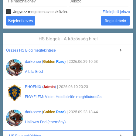
Jegyezz meg ezen az eszközön.
Elfelejtett jelszó
Regisztráció
HS Blogok - A közösség hírei
Összes HS Blog megtekintése
darkonee (
Golden
Rare
)
| 2026.06.29 10:53
A Lila Erőd
PHOENIX (
Admin
)
| 2026.06.10 20:23
FIGYELEM: Violet Hold börtön meghibásodás
darkonee (
Golden
Rare
)
| 2025.09.23 13:44
Hallow's End (esemény)