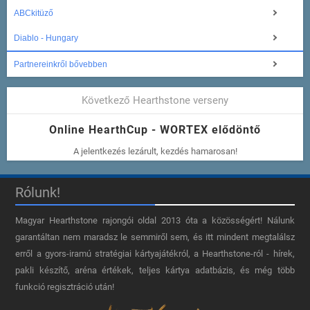
ABCkitüző
Diablo - Hungary
Partnereinkről bővebben
Következő Hearthstone verseny
Online HearthCup - WORTEX elődöntő
A jelentkezés lezárult, kezdés hamarosan!
Rólunk!
Magyar Hearthstone​ rajongói oldal 2013 óta a közösségért! Nálunk
garantáltan nem maradsz le semmiről sem, és itt mindent megtalálsz
erről a gyors-iramú stratégiai kártyajátékról, a Hearthstone-ról - hírek,
pakli készítő, aréna értékek, teljes kártya adatbázis, és még több
funkció regisztráció után!