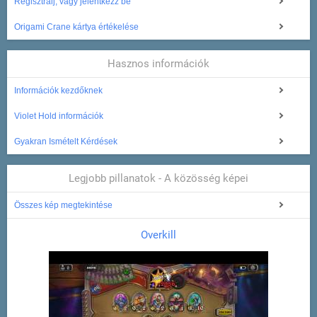
Regisztrálj, vagy jelentkezz be
Origami Crane kártya értékelése
Hasznos információk
Információk kezdőknek
Violet Hold információk
Gyakran Ismételt Kérdések
Legjobb pillanatok - A közösség képei
Összes kép megtekintése
Overkill