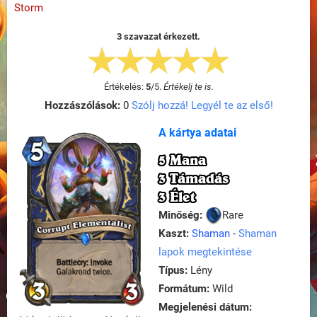
Storm
3 szavazat érkezett.
Értékelés:
5
/
5
.
Értékelj te is.
Hozzászólások:
0
Szólj hozzá! Legyél te az első!
A kártya adatai
5 Mana
3 Támadás
3 Élet
Minőség:
Rare
Kaszt:
Shaman
-
Shaman
lapok megtekintése
Típus:
Lény
Formátum:
Wild
Megjelenési dátum: