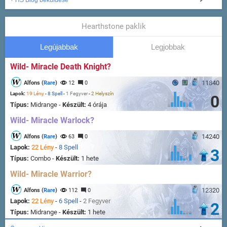
+ HS Blog beküldése
Hearthstone paklik
Legújabbak
Legjobbak
Wild- Miracle Death Knight?
11840
Alfons (
Rare
)
12
0
Lapok:
19 Lény
-
8 Spell
-
1 Fegyver
-
2 Helyszín
0
Típus:
Midrange -
Készült:
4 órája
Wild- Miracle Warlock?
14240
Alfons (
Rare
)
63
0
Lapok:
22 Lény
-
8 Spell
3
Típus:
Combo -
Készült:
1 hete
Wild- Miracle Warrior?
12320
Alfons (
Rare
)
112
0
Lapok:
22 Lény
-
6 Spell
-
2 Fegyver
2
Típus:
Midrange -
Készült:
1 hete