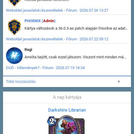
Weboldal javaslatok/észrevételek - Fórum · 2026.07.26 13:27
PHOENIX (
Admin
)
Kártya változások a 36.0.3-as patch alapján frissítve az adatbázisban (képek is cserélve).
Weboldal javaslatok/észrevételek - Fórum · 2026.07.22 09:12
Ragi
Amióta bejött, csak ezzel játszom. Viszont mint minden más - akár az alapjáték is, ez is baromira összetett lett. Néha már pár kör után is esélytelen az egész. Vagy irreállisan túltápol valaki, vagy lelép a partner, vagy csak hülye mint a segg. És amikor eljönne az én időm, na akkor jön el mindenki másé is. Engem jobban érdekelne, hogy ki milyen ratingen szokott játszani. Na ez lenne egy érdekes adat.
DUÓ - Vélemények? - Fórum · 2026.07.19 18:34
Több hozzászólás
A nap kártyája
Darkshire Librarian