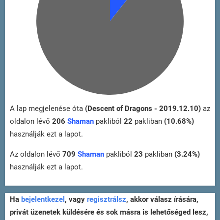
A lap megjelenése óta
(Descent of Dragons - 2019.12.10)
az
oldalon lévő
206
Shaman
pakliból
22
pakliban
(10.68%)
használják ezt a lapot.
Az oldalon lévő
709
Shaman
pakliból
23
pakliban
(3.24%)
használják ezt a lapot.
Ha
bejelentkezel
, vagy
regisztrálsz
, akkor válasz írására,
privát üzenetek küldésére és sok másra is lehetőséged lesz,