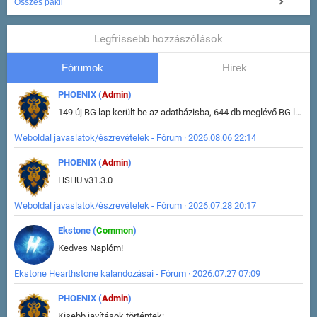
Összes pakli
Legfrissebb hozzászólások
Fórumok
Hirek
PHOENIX (
Admin
)
149 új BG lap került be az adatbázisba, 644 db meglévő BG lap módosult, bekerültek az új képek a megváltozott lapokhoz is.
Weboldal javaslatok/észrevételek - Fórum · 2026.08.06 22:14
PHOENIX (
Admin
)
HSHU v31.3.0
Weboldal javaslatok/észrevételek - Fórum · 2026.07.28 20:17
Ekstone (
Common
)
Kedves Naplóm!
Ekstone Hearthstone kalandozásai - Fórum · 2026.07.27 07:09
PHOENIX (
Admin
)
Kisebb javítások történtek: