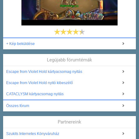
+ Kép beküldése
Legújabb fórumtémák
Escape from Violet Hold kártyacsomag nyitás
Escape from Violet Hold nyitó kibeszélő
CATACLYSM kártyacsomag nyitás
Összes fórum
Partnereink
Szukits Internetes Könyváruház