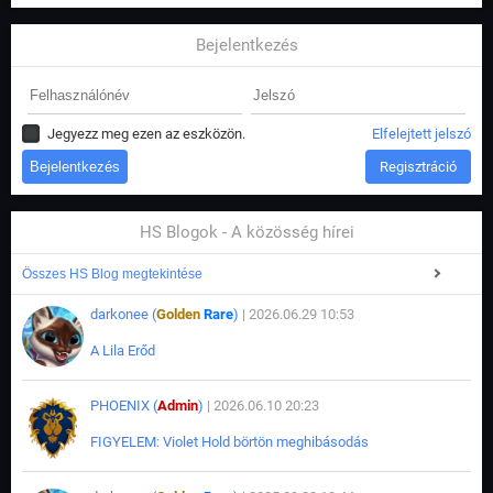
Bejelentkezés
Jegyezz meg ezen az eszközön.
Elfelejtett jelszó
Regisztráció
HS Blogok - A közösség hírei
Összes HS Blog megtekintése
darkonee (
Golden
Rare
)
| 2026.06.29 10:53
A Lila Erőd
PHOENIX (
Admin
)
| 2026.06.10 20:23
FIGYELEM: Violet Hold börtön meghibásodás