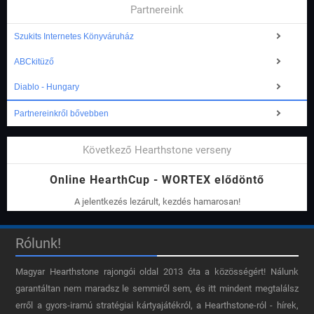
Partnereink
Szukits Internetes Könyváruház
ABCkitüző
Diablo - Hungary
Partnereinkről bővebben
Következő Hearthstone verseny
Online HearthCup - WORTEX elődöntő
A jelentkezés lezárult, kezdés hamarosan!
Rólunk!
Magyar Hearthstone​ rajongói oldal 2013 óta a közösségért! Nálunk
garantáltan nem maradsz le semmiről sem, és itt mindent megtalálsz
erről a gyors-iramú stratégiai kártyajátékról, a Hearthstone-ról - hírek,