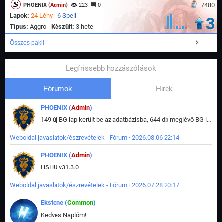
7480
PHOENIX (
Admin
)
223
0
Lapok:
24 Lény
-
6 Spell
3
Típus:
Aggro -
Készült:
3 hete
Összes pakli
Legfrissebb hozzászólások
Fórumok
Hirek
PHOENIX (
Admin
)
149 új BG lap került be az adatbázisba, 644 db meglévő BG lap módosult, bekerültek az új képek a megváltozott lapokhoz is.
Weboldal javaslatok/észrevételek - Fórum · 2026.08.06 22:14
PHOENIX (
Admin
)
HSHU v31.3.0
Weboldal javaslatok/észrevételek - Fórum · 2026.07.28 20:17
Ekstone (
Common
)
Kedves Naplóm!