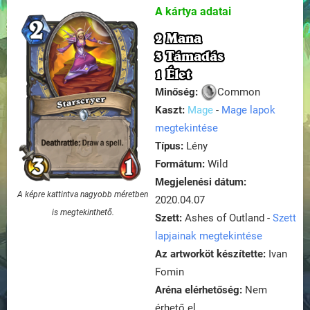
A kártya adatai
2 Mana
3 Támadás
1 Élet
Minőség:
Common
Kaszt:
Mage
-
Mage lapok
megtekintése
Típus:
Lény
Formátum:
Wild
Megjelenési dátum:
A képre kattintva nagyobb méretben
2020.04.07
is megtekinthető.
Szett:
Ashes of Outland -
Szett
lapjainak megtekintése
Az artworköt készítette:
Ivan
Fomin
Aréna elérhetőség:
Nem
érhető el