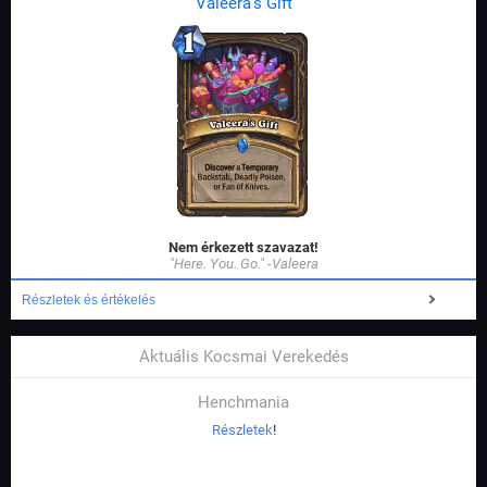
Valeera's Gift
Nem érkezett szavazat!
"Here. You. Go." -Valeera
Részletek és értékelés
Aktuális Kocsmai Verekedés
Henchmania
Részletek
!