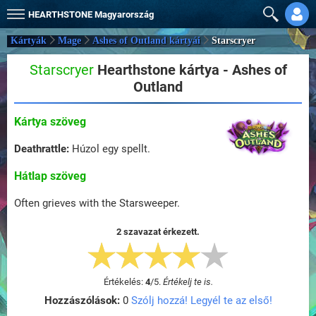
HEARTHSTONE
Magyarország
Kártyák
Mage
Ashes of Outland kártyái
Starscryer
Starscryer
Hearthstone kártya - Ashes of
Outland
Kártya szöveg
Deathrattle:
Húzol egy spellt.
Hátlap szöveg
Often grieves with the Starsweeper.
2 szavazat érkezett.
Értékelés:
4
/
5
.
Értékelj te is.
Hozzászólások:
0
Szólj hozzá! Legyél te az első!