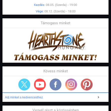
Kezdés:
08.05. (Szerda) - 19:00
Vége:
08.12. (Szerda) - 18:00
Támogass minket
Kövess minket
Adj minket a kedvenceidhez
Vegyél részt a közösségben