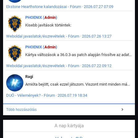
Ekstone Hearthstone kalandozásai - Fórum · 2026.07.27 07:09
PHOENIX (
Admin
)
Kisebb javítások történtek:
Weboldal javaslatok/észrevételek - Fórum · 2026.07.26 13:27
PHOENIX (
Admin
)
Kártya változások a 36.0.3-as patch alapján frissítve az adatbázisban (képek is cserélve).
Weboldal javaslatok/észrevételek - Fórum · 2026.07.22 09:12
Ragi
Amióta bejött, csak ezzel játszom. Viszont mint minden más - akár az alapjáték is, ez is baromira összetett lett. Néha már pár kör után is esélytelen az egész. Vagy irreállisan túltápol valaki, vagy lelép a partner, vagy csak hülye mint a segg. És amikor eljönne az én időm, na akkor jön el mindenki másé is. Engem jobban érdekelne, hogy ki milyen ratingen szokott játszani. Na ez lenne egy érdekes adat.
DUÓ - Vélemények? - Fórum · 2026.07.19 18:34
Több hozzászólás
A nap kártyája