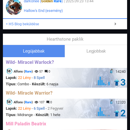
darkonee (
Golden
Rare
)
| 2025.09.23 13:44
Hallow's End (esemény)
+ HS Blog beküldése
Hearthstone paklik
Legújabbak
Legjobbak
Wild- Miracel Warlock?
14240
Alfons (
Rare
)
57
0
Lapok:
22 Lény
-
8 Spell
3
Típus:
Combo -
Készült:
6 napja
Wild- Miracle Warrior?
12320
Alfons (
Rare
)
107
0
Lapok:
22 Lény
-
6 Spell
-
2 Fegyver
2
Típus:
Midrange -
Készült:
1 hete
Mill Paladin Beatrix