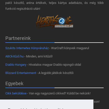
pakli készítő, aréna értékek, teljes kártya adatbázis, és még több
funkció regisztráció után!
Partnereink
Szukits Internetes Könyváruház
- WarCraft könyvek magyarul
ABCkitűző.hu
- Minden, ami kitűző!
Diablo Hungary
- Hivatalos magyar Diablo rajongói oldal
Blizzard Entertainment
- A legjobb játékok készítői
Egyebek
Cikk beküldése
- Van egy nagyszerű cikked? Küldd be nekünk!
Támogass minket
- Tetszik az oldal? Segíts, hogy fennmaradhasson!