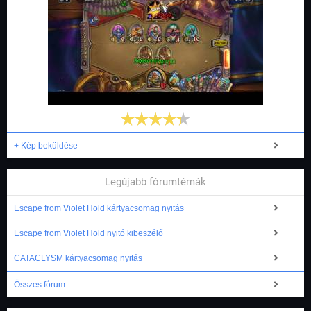
+ Kép beküldése
Legújabb fórumtémák
Escape from Violet Hold kártyacsomag nyitás
Escape from Violet Hold nyitó kibeszélő
CATACLYSM kártyacsomag nyitás
Összes fórum