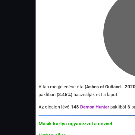
A lap megjelenése óta
(Ashes of Outland - 202
pakliban
(3.45%)
használják ezt a lapot.
Az oldalon lévő
148
Demon Hunter
pakliból
6
pa
Másik kártya ugyanezzel a névvel