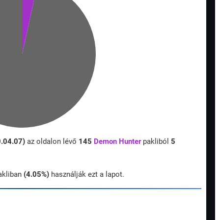
0.04.07)
az oldalon lévő
145
Demon Hunter
pakliból
5
kliban
(4.05%)
használják ezt a lapot.