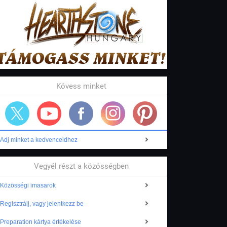
Kövess minket
Adj minket a kedvenceidhez
Vegyél részt a közösségben
Közösségi imasarok
Regisztrálj, vagy jelentkezz be
Preparation kártya értékelése