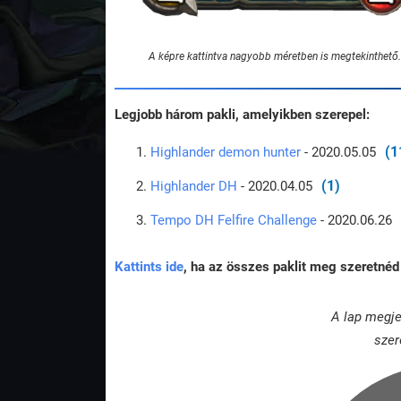
A képre kattintva nagyobb méretben is megtekinthető.
Legjobb három pakli, amelyikben szerepel:
(1
Highlander demon hunter
- 2020.05.05
(1)
Highlander DH
- 2020.04.05
Tempo DH Felfire Challenge
- 2020.06.26
Kattints ide
, ha az összes paklit meg szeretnéd 
A lap megje
szer