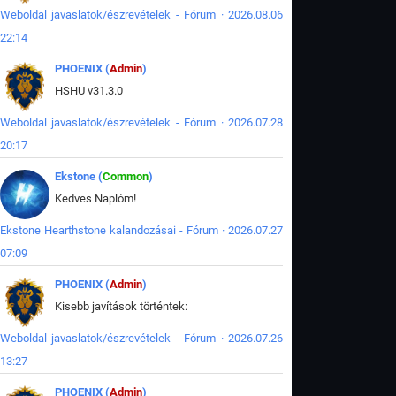
Weboldal javaslatok/észrevételek - Fórum · 2026.08.06
22:14
PHOENIX (
Admin
)
HSHU v31.3.0
Weboldal javaslatok/észrevételek - Fórum · 2026.07.28
20:17
Ekstone (
Common
)
Kedves Naplóm!
Ekstone Hearthstone kalandozásai - Fórum · 2026.07.27
07:09
PHOENIX (
Admin
)
Kisebb javítások történtek:
Weboldal javaslatok/észrevételek - Fórum · 2026.07.26
13:27
PHOENIX (
Admin
)