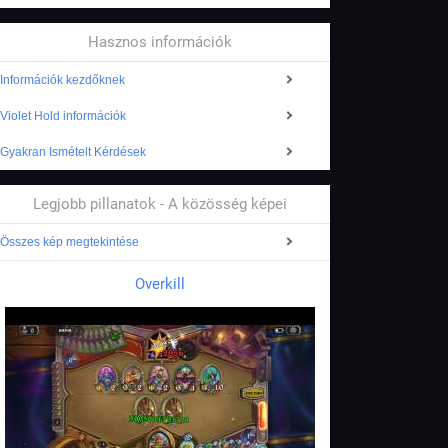
Hasznos információk
Információk kezdőknek
Violet Hold információk
Gyakran Ismételt Kérdések
Legjobb pillanatok - A közösség képei
Összes kép megtekintése
Overkill