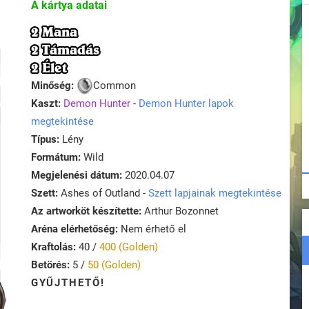
A kártya adatai
2 Mana
2 Támadás
2 Élet
Minőség:
Common
Kaszt:
Demon Hunter
-
Demon Hunter lapok
megtekintése
Típus:
Lény
Formátum:
Wild
Megjelenési dátum:
2020.04.07
Szett:
Ashes of Outland -
Szett lapjainak megtekintése
Az artworköt készítette:
Arthur Bozonnet
Aréna elérhetőség:
Nem érhető el
Kraftolás:
40 /
400 (Golden)
Betörés:
5 /
50 (Golden)
GYŰJTHETŐ!