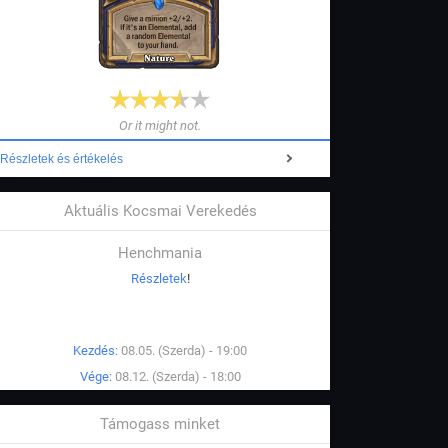
Or it might not.
Részletek és értékelés
Aktuális Kocsmai Verekedés
Henchmania
Részletek
!
Kezdés:
08.05. (Szerda) - 19:00
Vége:
08.12. (Szerda) - 18:00
Támogass minket