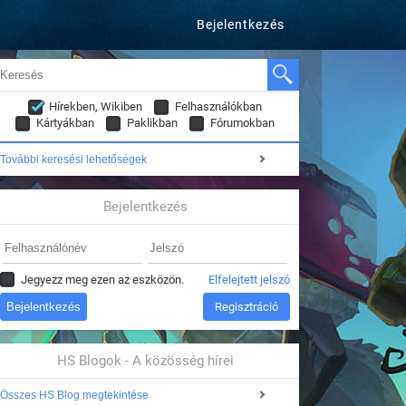
Bejelentkezés
Hírekben, Wikiben
Felhasználókban
Kártyákban
Paklikban
Fórumokban
További keresési lehetőségek
Bejelentkezés
Jegyezz meg ezen az eszközön.
Elfelejtett jelszó
Regisztráció
HS Blogok - A közösség hírei
Összes HS Blog megtekintése