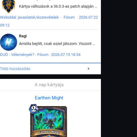
Kártya változások a 36.0.3-as patch alapján frissítve az adatbázisban (képek is cserélve).
Weboldal javaslatok/észrevételek - Fórum · 2026.07.22
09:12
Ragi
Amióta bejött, csak ezzel játszom. Viszont mint minden más - akár az alapjáték is, ez is baromira összetett lett. Néha már pár kör után is esélytelen az egész. Vagy irreállisan túltápol valaki, vagy lelép a partner, vagy csak hülye mint a segg. És amikor eljönne az én időm, na akkor jön el mindenki másé is. Engem jobban érdekelne, hogy ki milyen ratingen szokott játszani. Na ez lenne egy érdekes adat.
DUÓ - Vélemények? - Fórum · 2026.07.19 18:34
Több hozzászólás
A nap kártyája
Earthen Might