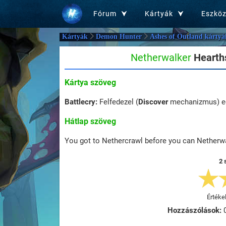
Fórum
Kártyák
Eszkö
Kártyák
Demon Hunter
Ashes of Outland kártyá
Netherwalker
Hearths
Kártya szöveg
Battlecry:
Felfedezel (
Discover
mechanizmus) e
Hátlap szöveg
You got to Nethercrawl before you can Netherw
2 
Értéke
Hozzászólások: