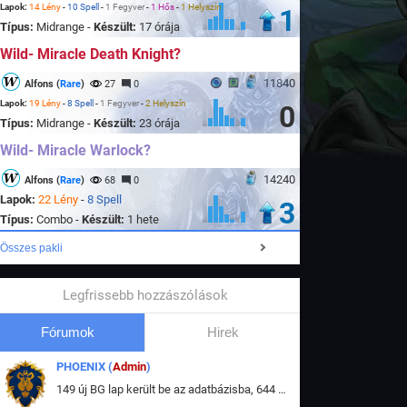
Lapok:
14 Lény
-
10 Spell
-
1 Fegyver
-
1 Hős
-
1 Helyszín
1
Típus:
Midrange -
Készült:
17 órája
Wild- Miracle Death Knight?
11840
Alfons (
Rare
)
27
0
Lapok:
19 Lény
-
8 Spell
-
1 Fegyver
-
2 Helyszín
0
Típus:
Midrange -
Készült:
23 órája
Wild- Miracle Warlock?
14240
Alfons (
Rare
)
68
0
Lapok:
22 Lény
-
8 Spell
3
Típus:
Combo -
Készült:
1 hete
Összes pakli
Legfrissebb hozzászólások
Fórumok
Hirek
PHOENIX (
Admin
)
149 új BG lap került be az adatbázisba, 644 db meglévő BG lap módosult, bekerültek az új képek a megváltozott lapokhoz is.