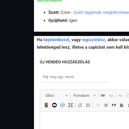
Netherwalker
Szett:
Core -
Szett lapjainak megtekintése
Gyűjthető:
Igen
Ha
bejelentkezel
, vagy
regisztrálsz
, akkor vála
lehetőséged lesz, illetve a captchát sem kell kit
ÚJ VENDÉG HOZZÁSZÓLÁS
Stílus
Formátum