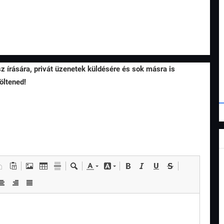
sz írására, privát üzenetek küldésére és sok másra is
öltened!