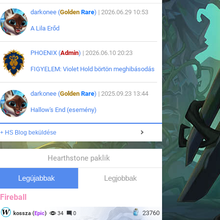
darkonee (
Golden
Rare
)
| 2026.06.29 10:53
A Lila Erőd
PHOENIX (
Admin
)
| 2026.06.10 20:23
FIGYELEM: Violet Hold börtön meghibásodás
darkonee (
Golden
Rare
)
| 2025.09.23 13:44
Hallow's End (esemény)
+ HS Blog beküldése
Hearthstone paklik
Legújabbak
Legjobbak
Fireball
23760
kossza (
Epic
)
34
0