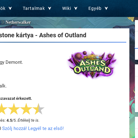
zök
Tartalmak
Wiki
Egyéb
i
Netherwalker
tone kártya - Ashes of Outland
gy Demont.
alk.
szavazat érkezett.
lés:
4.5
/
5
.
Értékelj te is.
0
Szólj hozzá! Legyél te az első!