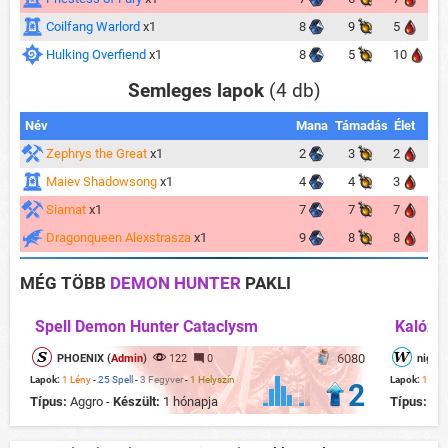
Coilfang Warlord
x1
8
9
5
Hulking Overfiend
x1
8
5
10
Semleges lapok
(4 db)
Név
Mana
Támadás
Élet
Zephrys the Great
x1
2
3
2
Maiev Shadowsong
x1
4
4
3
Siamat
x1
7
7
7
Dragonqueen Alexstrasza
x1
9
8
8
MÉG TÖBB
DEMON HUNTER
PAKLI
Spell Demon Hunter Cataclysm
Kalózok
6080
PHOENIX (
Admin
)
122
0
nightc
Lapok:
1 Lény
-
25 Spell
-
3 Fegyver
-
1 Helyszín
Lapok:
18 Lé
2
Típus:
Aggro -
Készült:
1 hónapja
Típus:
Ag