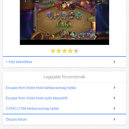
+ Kép beküldése
Legújabb fórumtémák
Escape from Violet Hold kártyacsomag nyitás
Escape from Violet Hold nyitó kibeszélő
CATACLYSM kártyacsomag nyitás
Összes fórum