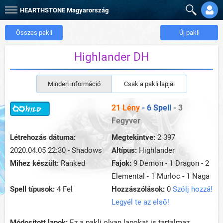
HEARTHSTONE
Magyarország
Összes pakli
Új pakli
Highlander DH
Minden információ
Csak a pakli lapjai
21 Lény
- 6 Spell
- 3
Fegyver
Létrehozás dátuma:
Megtekintve:
2 397
2020.04.05 22:30 - Shadows
Altípus:
Highlander
Mihez készült:
Ranked
Fajok:
9 Demon - 1 Dragon - 2
Elemental - 1 Murloc - 1 Naga
Spell típusok:
4 Fel
Hozzászólások:
0
Szólj hozzá!
Legyél te az első!
Módosított lapok:
Ez a pakli olyan lapokat is tartalmaz,