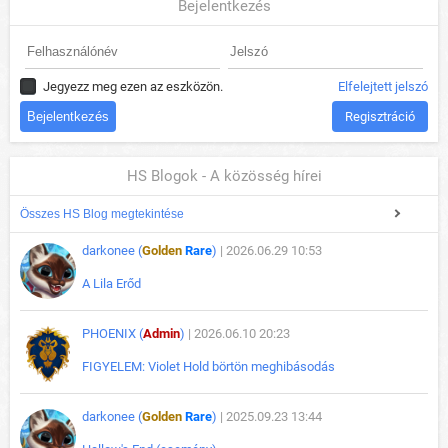
Bejelentkezés
Jegyezz meg ezen az eszközön.
Elfelejtett jelszó
Regisztráció
HS Blogok - A közösség hírei
Összes HS Blog megtekintése
darkonee (
Golden
Rare
)
| 2026.06.29 10:53
A Lila Erőd
PHOENIX (
Admin
)
| 2026.06.10 20:23
FIGYELEM: Violet Hold börtön meghibásodás
darkonee (
Golden
Rare
)
| 2025.09.23 13:44