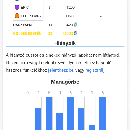
EPIC
3
1200
-
LEGENDARY
7
11200
-
ÖSSZESEN:
30
13420
-
GOLDEN ESETÉN:
30
36000
-
Hiányzik
A hiányzó dustot és a neked hiányzó lapokat nem láthatod,
hiszen nem vagy bejelentkezve. Ilyen és ehhez hasonló
hasznos funkciókhoz
jelentkezz be
, vagy
regisztrálj
!
Managörbe