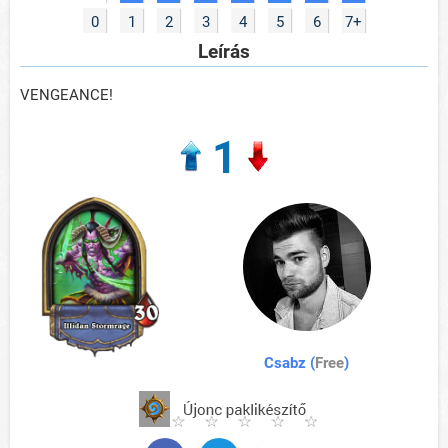
0
1
2
3
4
5
6
7+
Leírás
VENGEANCE!
1
Csabz (
Free
)