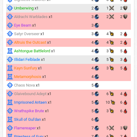
Umberwing
x1
2
1
2
Aldrachi Warblades
x1
3
2
2
Eye Beam
x1
3
Satyr Overseer
x1
3
4
2
Altruis the Outcast
x1
4
4
2
Ashtongue Battlelord
x1
4
3
5
Illidari Felblade
x1
4
5
3
Kayn Sunfury
x1
4
3
5
Metamorphosis
x1
4
Chaos Nova
x1
5
Glaivebound Adept
x1
5
6
4
Imprisoned Antaen
x1
5
10
6
Wrathspike Brute
x1
5
3
6
Skull of Gul'dan
x1
6
Flamereaper
x1
7
5
3
Priestess of Fury
x1
7
6
7