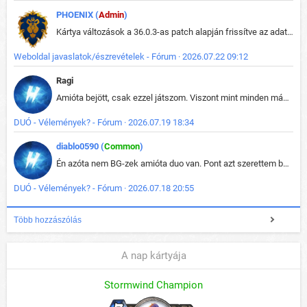
PHOENIX (
Admin
)
Kártya változások a 36.0.3-as patch alapján frissítve az adatbázisban (képek is cserélve).
Weboldal javaslatok/észrevételek - Fórum · 2026.07.22 09:12
Ragi
Amióta bejött, csak ezzel játszom. Viszont mint minden más - akár az alapjáték is, ez is baromira összetett lett. Néha már pár kör után is esélytelen az egész. Vagy irreállisan túltápol valaki, vagy lelép a partner, vagy csak hülye mint a segg. És amikor eljönne az én időm, na akkor jön el mindenki másé is. Engem jobban érdekelne, hogy ki milyen ratingen szokott játszani. Na ez lenne egy érdekes adat.
DUÓ - Vélemények? - Fórum · 2026.07.19 18:34
diablo0590 (
Common
)
Én azóta nem BG-zek amióta duo van. Pont azt szerettem benne, hogy rajtam múlik mi történik, nem pedig a társamon. Kérem vissza a régi BG-t :D
DUÓ - Vélemények? - Fórum · 2026.07.18 20:55
Több hozzászólás
A nap kártyája
Stormwind Champion