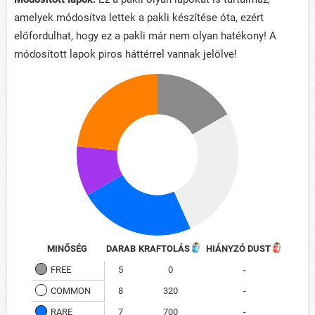
amelyek módosítva lettek a pakli készítése óta, ezért
előfordulhat, hogy ez a pakli már nem olyan hatékony! A
módosított lapok piros háttérrel vannak jelölve!
MINŐSÉG
DARAB
KRAFTOLÁS
HIÁNYZÓ DUST
FREE
5
0
-
COMMON
8
320
-
RARE
7
700
-