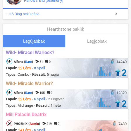
Hallow's End (esemény)
+ HS Blog beküldése
Hearthstone paklik
Legújabbak
Legjobbak
Wild- Miracel Warlock?
14240
Alfons (
Rare
)
51
0
Lapok:
22 Lény
-
8 Spell
2
Típus:
Combo -
Készült:
5 napja
Wild- Miracle Warrior?
12320
Alfons (
Rare
)
105
0
Lapok:
22 Lény
-
6 Spell
-
2 Fegyver
2
Típus:
Midrange -
Készült:
1 hete
Mill Paladin Beatrix
7480
PHOENIX (
Admin
)
219
0
Lapok:
24 Lény
-
6 Spell