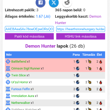
Létrehozott paklik:
3
365 napon belül:
0
Átlagos értékelés:
1.67 (Jó)
Leggyakoribb kaszt:
Demon
Hunter
Demon Hunter
lapok
(26 db)
Név
Pana
Támadás
Élet
Battlefiend
x1
1
1
2
Crimson Sigil Runner
x1
1
1
1
Twin Slice
x1
1
Ur'zul Horror
x1
1
2
1
Furious Felfin
x1
2
3
2
Immolation Aura
x1
2
Netherwalker
x1
2
2
2
Sightless Watcher
x1
2
3
2