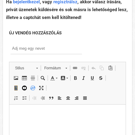
Ha
bejelentkezel
, vagy
regisztrálsz
, akkor válasz írására,
privát üzenetek küldésére és sok másra is lehetőséged lesz,
illetve a captchát sem kell kitöltened!
ÚJ VENDÉG HOZZÁSZÓLÁS
Stílus
Formátum