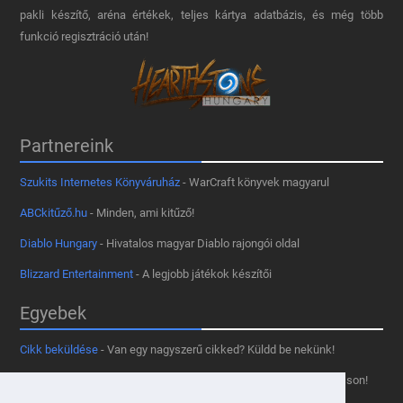
pakli készítő, aréna értékek, teljes kártya adatbázis, és még több
funkció regisztráció után!
Partnereink
Szukits Internetes Könyváruház
- WarCraft könyvek magyarul
ABCkitűző.hu
- Minden, ami kitűző!
Diablo Hungary
- Hivatalos magyar Diablo rajongói oldal
Blizzard Entertainment
- A legjobb játékok készítői
Egyebek
Cikk beküldése
- Van egy nagyszerű cikked? Küldd be nekünk!
Támogass minket
- Tetszik az oldal? Segíts, hogy fennmaradhasson!