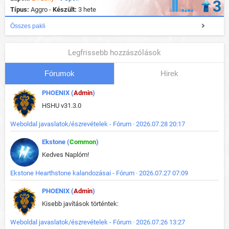
3
Típus:
Aggro -
Készült:
3 hete
Összes pakli
Legfrissebb hozzászólások
Fórumok
Hirek
PHOENIX (
Admin
)
HSHU v31.3.0
Weboldal javaslatok/észrevételek - Fórum · 2026.07.28 20:17
Ekstone (
Common
)
Kedves Naplóm!
Ekstone Hearthstone kalandozásai - Fórum · 2026.07.27 07:09
PHOENIX (
Admin
)
Kisebb javítások történtek:
Weboldal javaslatok/észrevételek - Fórum · 2026.07.26 13:27