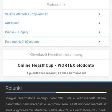
Partnereink
Szukits Internetes Könyváruház
ABCkitüző
Diablo - Hungary
Partnereinkről bővebben
Következő Hearthstone verseny
Online HearthCup - WORTEX elődöntő
A jelentkezés lezárult, kezdés hamarosan!
Rólunk!
Magyar Hearthstone​ rajongói oldal 2013 óta a közösségért! Nálunk
garantáltan nem maradsz le semmiről sem, és itt mindent megtalálsz
erről a gyors-iramú stratégiai kártyajátékról, a Hearthstone-ról - hírek,