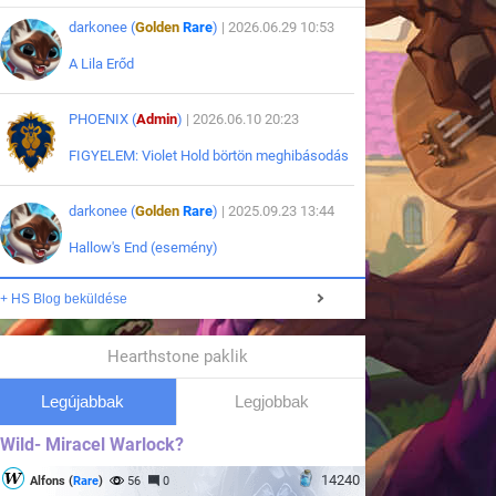
darkonee (
Golden
Rare
)
| 2026.06.29 10:53
A Lila Erőd
PHOENIX (
Admin
)
| 2026.06.10 20:23
FIGYELEM: Violet Hold börtön meghibásodás
darkonee (
Golden
Rare
)
| 2025.09.23 13:44
Hallow's End (esemény)
+ HS Blog beküldése
Hearthstone paklik
Legújabbak
Legjobbak
Wild- Miracel Warlock?
14240
Alfons (
Rare
)
56
0