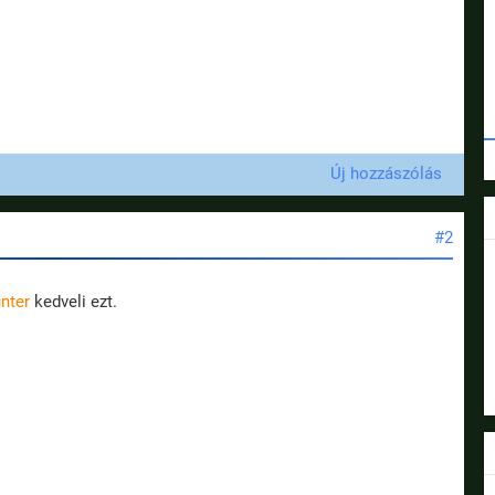
Új hozzászólás
#2
nter
kedveli ezt.