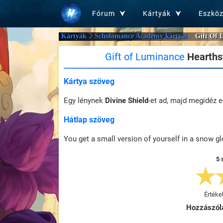
Fórum
Kártyák
Eszkö
Kártyák
Scholomance Academy kártyái
Gift Of 
Gift of Luminance
Hearths
Kártya szöveg
Egy lénynek
Divine Shield
-et ad, majd megidéz e
Hátlap szöveg
You get a small version of yourself in a snow 
5 
Értéke
Hozzászól