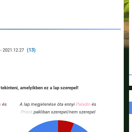
(13)
- 2021.12.27
tekinteni, amelyikben ez a lap szerepel!
n
és
A lap megjelenése óta ennyi
Paladin
és
Priest
pakliban szerepel/nem szerepel