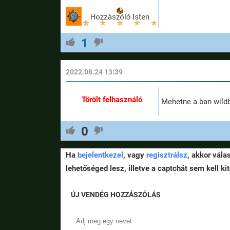
1
2022.08.24 13:39
Törölt felhasználó
Mehetne a ban wildb
0
Ha
bejelentkezel
, vagy
regisztrálsz
, akkor vála
lehetőséged lesz, illetve a captchát sem kell kit
ÚJ VENDÉG HOZZÁSZÓLÁS