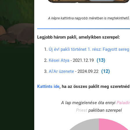
A képre kattintva nagyobb méretben is megtekinthető.
Legjobb három pakli, amelyikben szerepel:
Új év! pakli történet 1. rész: Fagyott sereg
(13)
Kései Atya
- 2021.12.19
(12)
Al'Ar üzenete
- 2024.09.22
Kattints ide
, ha az összes paklit meg szeretnéd 
A lap megjelenése óta ennyi
Paladi
Priest
pakliban szerepel