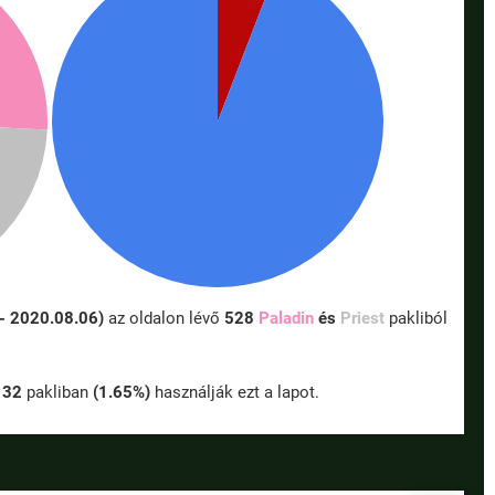
- 2020.08.06)
az oldalon lévő
528
Paladin
és
Priest
pakliból
l
32
pakliban
(1.65%)
használják ezt a lapot.