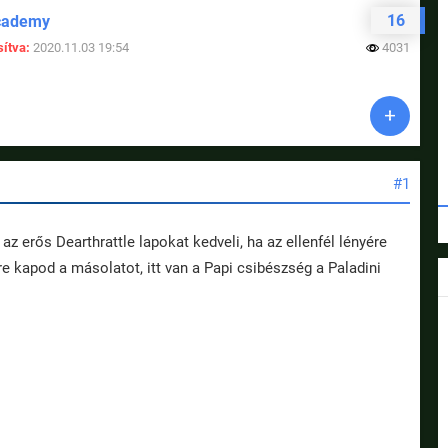
16
cademy
ítva:
2020.11.03 19:54
4031
#1
z erős Dearthrattle lapokat kedveli, ha az ellenfél lényére
dre kapod a másolatot, itt van a Papi csibészség a Paladini