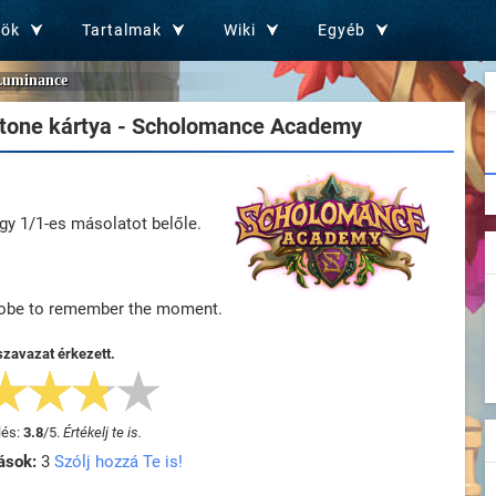
zök
Tartalmak
Wiki
Egyéb
Luminance
tone kártya - Scholomance Academy
gy 1/1-es másolatot belőle.
globe to remember the moment.
szavazat érkezett.
lés:
3.8
/
5
.
Értékelj te is.
ások:
3
Szólj hozzá Te is!