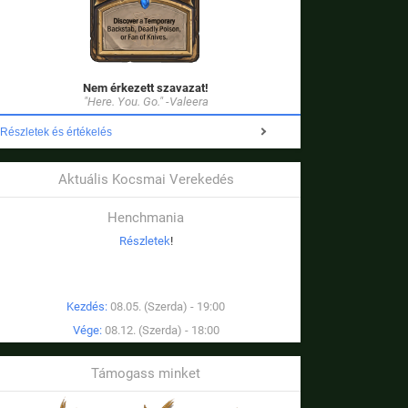
Nem érkezett szavazat!
"Here. You. Go." -Valeera
Részletek és értékelés
Aktuális Kocsmai Verekedés
Henchmania
Részletek
!
Kezdés:
08.05. (Szerda) - 19:00
Vége:
08.12. (Szerda) - 18:00
Támogass minket