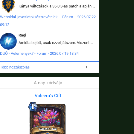
Kártya változások a 36.0.3-as patch alapján frissítve az adatbázisban (képek is cserélve).
Weboldal javaslatok/észrevételek - Fórum · 2026.07.22
09:12
Ragi
Amióta bejött, csak ezzel játszom. Viszont mint minden más - akár az alapjáték is, ez is baromira összetett lett. Néha már pár kör után is esélytelen az egész. Vagy irreállisan túltápol valaki, vagy lelép a partner, vagy csak hülye mint a segg. És amikor eljönne az én időm, na akkor jön el mindenki másé is. Engem jobban érdekelne, hogy ki milyen ratingen szokott játszani. Na ez lenne egy érdekes adat.
DUÓ - Vélemények? - Fórum · 2026.07.19 18:34
Több hozzászólás
A nap kártyája
Valeera's Gift