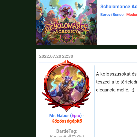
Scholomance A
Borovi Bence
|
Módos
2022.07.20 22:30
A kolosszusokat és a
teszed, a te térfele
elegancia mellé.. ;)
Mr. Gábor (
Epic
)
-
Közösségépítő
BattleTag:
RagingBull#2350