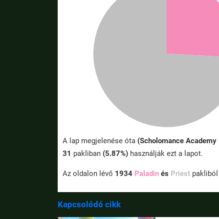
A lap megjelenése óta
(Scholomance Academy 
31
pakliban
(5.87%)
használják ezt a lapot.
Az oldalon lévő
1934
Paladin
és
Priest
paklibó
Kapcsolódó cikk