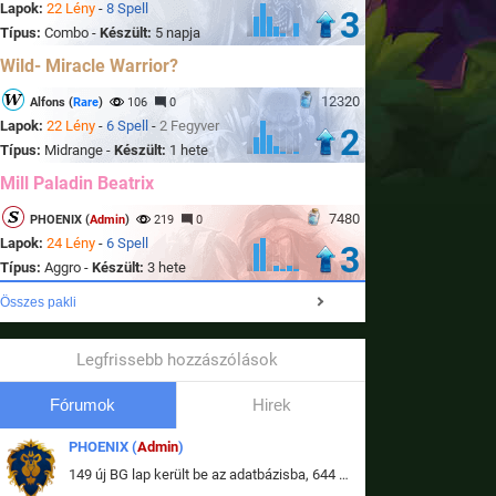
Lapok:
22 Lény
-
8 Spell
3
Típus:
Combo -
Készült:
5 napja
Wild- Miracle Warrior?
12320
Alfons (
Rare
)
106
0
Lapok:
22 Lény
-
6 Spell
-
2 Fegyver
2
Típus:
Midrange -
Készült:
1 hete
Mill Paladin Beatrix
7480
PHOENIX (
Admin
)
219
0
Lapok:
24 Lény
-
6 Spell
3
Típus:
Aggro -
Készült:
3 hete
Összes pakli
Legfrissebb hozzászólások
Fórumok
Hirek
PHOENIX (
Admin
)
149 új BG lap került be az adatbázisba, 644 db meglévő BG lap módosult, bekerültek az új képek a megváltozott lapokhoz is.