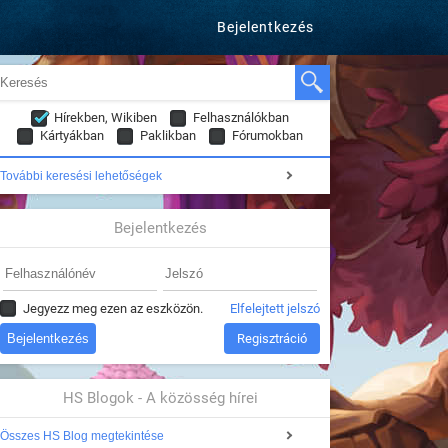
Bejelentkezés
Hírekben, Wikiben
Felhasználókban
Kártyákban
Paklikban
Fórumokban
További keresési lehetőségek
Bejelentkezés
Jegyezz meg ezen az eszközön.
Elfelejtett jelszó
Regisztráció
HS Blogok - A közösség hírei
Összes HS Blog megtekintése