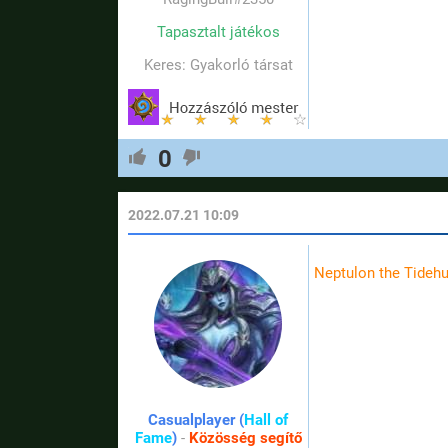
Tapasztalt játékos
Keres: Gyakorló társat
0
2022.07.21 10:09
Neptulon the Tidehu
Casualplayer (
Hall of
Fame
)
-
Közösség segítő