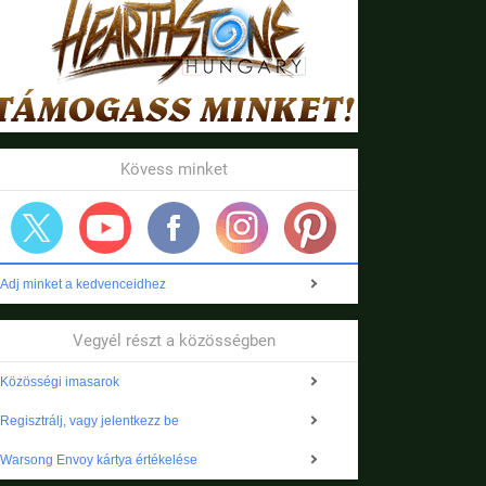
Kövess minket
Adj minket a kedvenceidhez
Vegyél részt a közösségben
Közösségi imasarok
Regisztrálj, vagy jelentkezz be
Warsong Envoy kártya értékelése