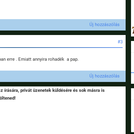
Új hozzászólás
#3
an erre . Emiatt annyira rohadék a pap.
Új hozzászólás
sz írására, privát üzenetek küldésére és sok másra is
öltened!