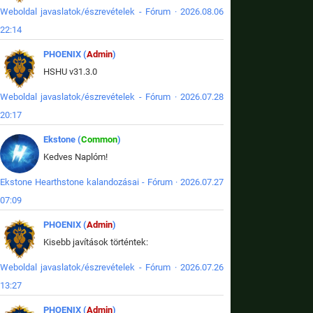
Weboldal javaslatok/észrevételek - Fórum · 2026.08.06
22:14
PHOENIX (
Admin
)
HSHU v31.3.0
Weboldal javaslatok/észrevételek - Fórum · 2026.07.28
20:17
Ekstone (
Common
)
Kedves Naplóm!
Ekstone Hearthstone kalandozásai - Fórum · 2026.07.27
07:09
PHOENIX (
Admin
)
Kisebb javítások történtek:
Weboldal javaslatok/észrevételek - Fórum · 2026.07.26
13:27
PHOENIX (
Admin
)