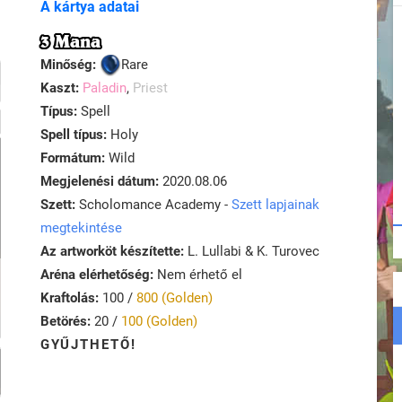
A kártya adatai
3 Mana
Minőség:
Rare
Kaszt:
Paladin
,
Priest
Típus:
Spell
Spell típus:
Holy
Formátum:
Wild
Megjelenési dátum:
2020.08.06
Szett:
Scholomance Academy -
Szett lapjainak
megtekintése
Az artworköt készítette:
L. Lullabi & K. Turovec
Aréna elérhetőség:
Nem érhető el
Kraftolás:
100 /
800 (Golden)
Betörés:
20 /
100 (Golden)
GYŰJTHETŐ!