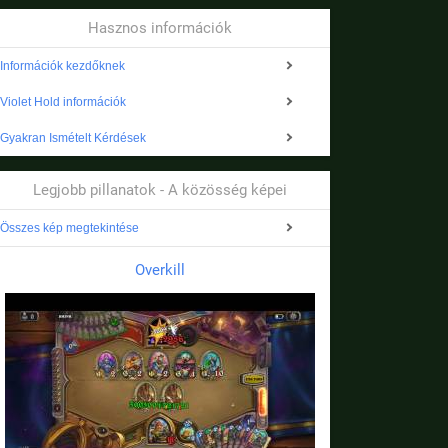
Hasznos információk
Információk kezdőknek
Violet Hold információk
Gyakran Ismételt Kérdések
Legjobb pillanatok - A közösség képei
Összes kép megtekintése
Overkill