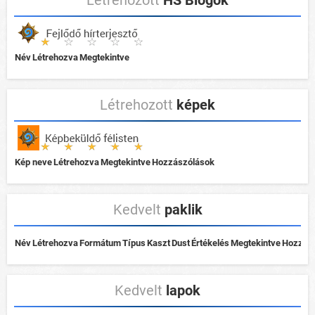
Létrehozott
HS Blogok
Név
Létrehozva
Megtekintve
Létrehozott
képek
Kép neve
Létrehozva
Megtekintve
Hozzászólások
Kedvelt
paklik
Név
Létrehozva
Formátum
Típus
Kaszt
Dust
Értékelés
Megtekintve
Hozzás
Kedvelt
lapok