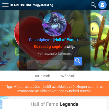
HEARTHSTONE
Magyarország
Casualplayer (
Hall of Fame
)
-
Közösség segítő
profilja
Felhasználó keresés:
Tartalmak
Továbbiak
Tipp: A testreszabáson belül az oldalsáv részlegen személyre
szabhatod az oldalsávot, ahogy neked tetszik.
Hall of Fame
Legenda