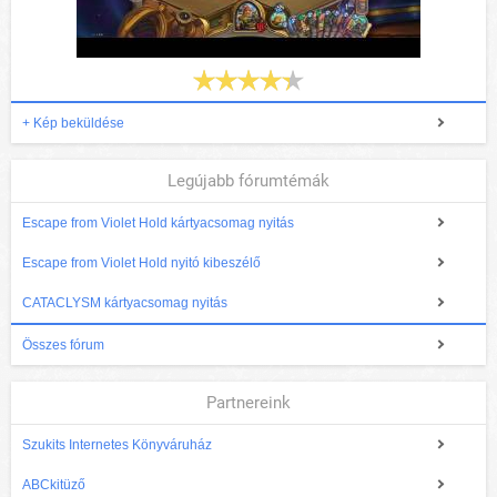
+ Kép beküldése
Legújabb fórumtémák
Escape from Violet Hold kártyacsomag nyitás
Escape from Violet Hold nyitó kibeszélő
CATACLYSM kártyacsomag nyitás
Összes fórum
Partnereink
Szukits Internetes Könyváruház
ABCkitüző