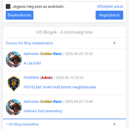
Jegyezz meg ezen az eszközön.
Elfelejtett jelszó
Regisztráció
HS Blogok - A közösség hírei
Összes HS Blog megtekintése
darkonee (
Golden
Rare
)
| 2026.06.29 10:53
A Lila Erőd
PHOENIX (
Admin
)
| 2026.06.10 20:23
FIGYELEM: Violet Hold börtön meghibásodás
darkonee (
Golden
Rare
)
| 2025.09.23 13:44
Hallow's End (esemény)
+ HS Blog beküldése