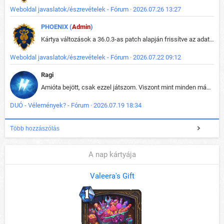
Weboldal javaslatok/észrevételek - Fórum · 2026.07.26 13:27
PHOENIX (
Admin
)
Kártya változások a 36.0.3-as patch alapján frissítve az adatbázisban (képek is cserélve).
Weboldal javaslatok/észrevételek - Fórum · 2026.07.22 09:12
Ragi
Amióta bejött, csak ezzel játszom. Viszont mint minden más - akár az alapjáték is, ez is baromira összetett lett. Néha már pár kör után is esélytelen az egész. Vagy irreállisan túltápol valaki, vagy lelép a partner, vagy csak hülye mint a segg. És amikor eljönne az én időm, na akkor jön el mindenki másé is. Engem jobban érdekelne, hogy ki milyen ratingen szokott játszani. Na ez lenne egy érdekes adat.
DUÓ - Vélemények? - Fórum · 2026.07.19 18:34
Több hozzászólás
A nap kártyája
Valeera's Gift