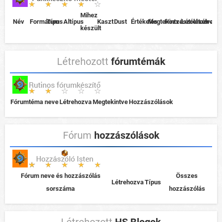
Mihez
Név
Formátum
Típus
Altípus
Kaszt
Dust
Értékelés
Megtekintve
Hozzászólások
Létrehozva
Létreho
készült
Létrehozott
fórumtémák
Fórumtéma neve
Létrehozva
Megtekintve
Hozzászólások
Fórum
hozzászólások
Fórum neve és hozzászólás
Összes
Létrehozva
Típus
sorszáma
hozzászólás