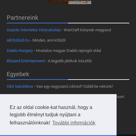
Partnereink
Szukits Internetes Könyváruház
- WarCraft könyvek magyarul
ABCkitűző.hu
- Minden, ami kitűző!
Diablo Hungary
- Hivatalos magyar Diablo rajongói oldal
Blizzard Entertainment
- A legjobb játékok készítői
Egyebek
Cikk beküldése
- Van egy nagyszerű cikked? Küldd be nekünk!
Támogass minket
- Tetszik az oldal? Segíts, hogy fennmaradhasson!
Kapcsolat, médiaajánlat
- Lépj velünk kapcsolatba!
Ez az oldal cookie-kat használ, hogy a
legjobb élményt tudjuk nyújtani a
Használd a tooltipünket
- A saját oldaladon is!
felhasználóinknak!
További információk
Adatvédelmi szabályzat
- A felhasználókért!