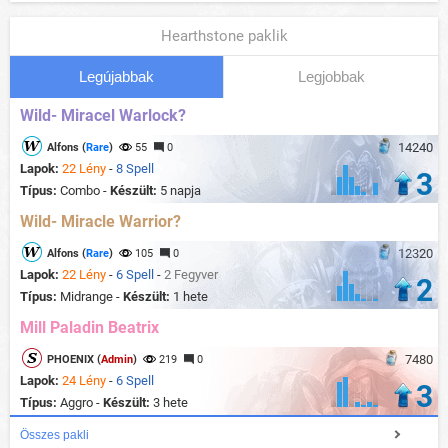
Hearthstone paklik
Legújabbak
Legjobbak
Wild- Miracel Warlock?
14240
Alfons (
Rare
)
55
0
Lapok:
22 Lény
-
8 Spell
3
Típus:
Combo -
Készült:
5 napja
Wild- Miracle Warrior?
12320
Alfons (
Rare
)
105
0
Lapok:
22 Lény
-
6 Spell
-
2 Fegyver
2
Típus:
Midrange -
Készült:
1 hete
Mill Paladin Beatrix
7480
PHOENIX (
Admin
)
219
0
Lapok:
24 Lény
-
6 Spell
3
Típus:
Aggro -
Készült:
3 hete
Összes pakli