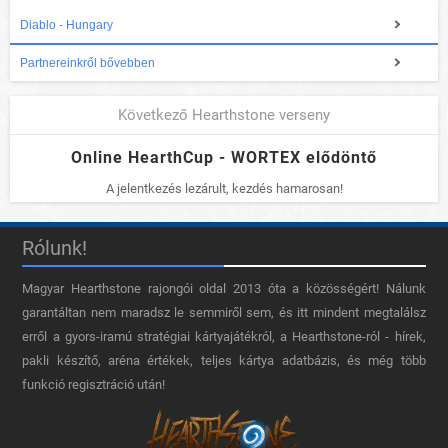
Diablo - Hungary
Partnereinkről bővebben
Következő Hearthstone verseny
Online HearthCup - WORTEX elődöntő
A jelentkezés lezárult, kezdés hamarosan!
Rólunk!
Magyar Hearthstone​ rajongói oldal 2013 óta a közösségért! Nálunk
garantáltan nem maradsz le semmiről sem, és itt mindent megtalálsz
erről a gyors-iramú stratégiai kártyajátékról, a Hearthstone-ról - hírek,
pakli készítő, aréna értékek, teljes kártya adatbázis, és még több
funkció regisztráció után!