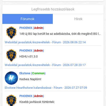
Legfrissebb hozzászólások
Fórumok
Hirek
PHOENIX (
Admin
)
149 új BG lap került be az adatbázisba, 644 db meglévő BG lap módosult, bekerültek az új képek a megváltozott lapokhoz is.
Weboldal javaslatok/észrevételek - Fórum · 2026.08.06 22:14
PHOENIX (
Admin
)
HSHU v31.3.0
Weboldal javaslatok/észrevételek - Fórum · 2026.07.28 20:17
Ekstone (
Common
)
Kedves Naplóm!
Ekstone Hearthstone kalandozásai - Fórum · 2026.07.27 07:09
PHOENIX (
Admin
)
Kisebb javítások történtek: